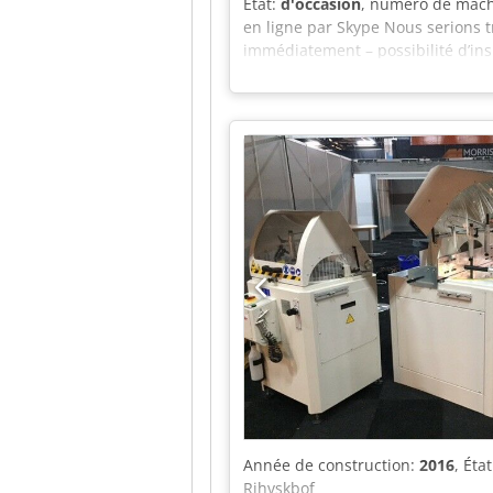
État:
d'occasion
, numéro de mach
en ligne par Skype Nous serions t
immédiatement – possibilité d’ins
Année de construction:
2016
, Éta
Rihvskbof