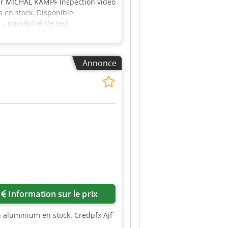
ur MICHÄL KÄMPF Inspection vidéo
s en stock. Disponible
 possibilité de test.
Annonce
Information sur le prix
n aluminium en stock. Credpfx Ajf