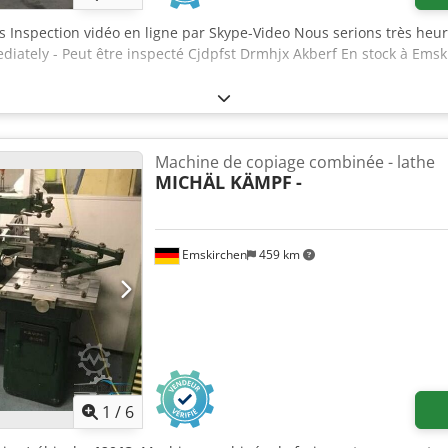
es Inspection vidéo en ligne par Skype-Video Nous serions très heur
diately - Peut être inspecté Cjdpfst Drmhjx Akberf En stock à Ems
Machine de copiage combinée - lathe
MICHÄL KÄMPF
-
Emskirchen
459 km
1
/
6