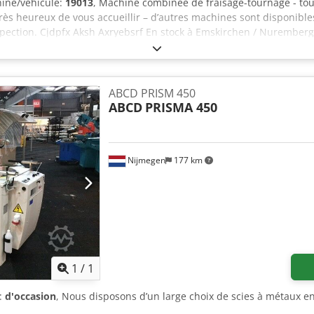
ine/véhicule:
19013
, Machine combinée de fraisage-tournage - to
rès heureux de vous accueillir – d’autres machines sont disponible
pection. Cjdpfx Aksh Axryebsrf En stock à Emskirchen / Nuremberg –
ABCD PRISM 450
ABCD
PRISMA 450
Nijmegen
177 km
Demander plus d'images
1
/
1
t:
d'occasion
, Nous disposons d’un large choix de scies à métaux e