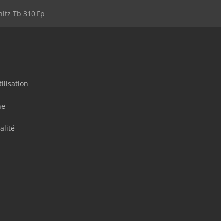
itz Tb 310 Fp
ilisation
ne
alité