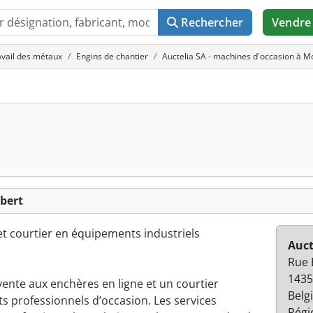
Rechercher
Vendre
avail des métaux
Engins de chantier
Auctelia SA - machines d'occasion à M
bert
et courtier en équipements industriels
Auct
Rue 
1435
vente aux enchères en ligne et un courtier
Belg
s professionnels d’occasion. Les services
Régi