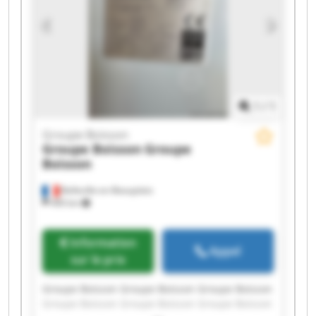
1
/
1
Groupe Boisson
Groupe Boisson
Groupe
Boisson
Belleville-en-Beaujolais
490 km
Information
Appel
sur le prix
Groupe Boisson Groupe Boisson Groupe Boisson
Groupe Boisson Groupe Boisson Groupe Boisson