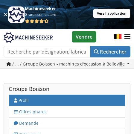
Machineseeker
Vers l'application
Gratuit sur le store
Vendre
Rechercher
/ ... / Groupe Boisson - machines d'occasion à Belleville
Groupe Boisson
Profil
Offres phares
Demande