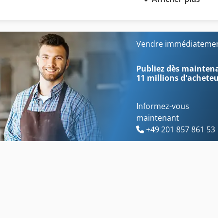
Machine De Forage De Banc
Machine De Taillage
Machine De Forage De Bride
Machine
Machine De Forage De Colonne Continue
Machines De Superfinition
Vendre immédiatement
Machine De Forage De Matériel
Machines De Taillage
Publiez dès maintenan
11 millions d'achete
Informez-vous
maintenant
+49 201 857 861 53