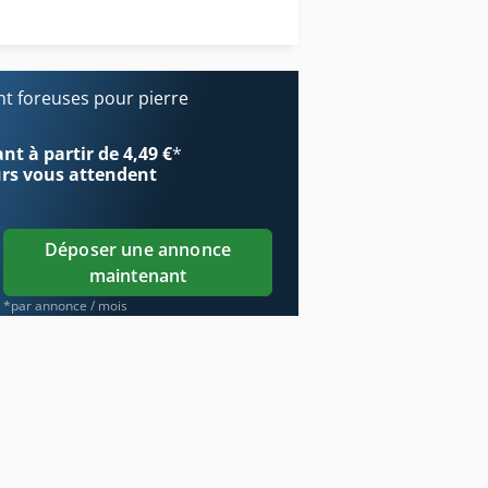
Unité De Forage
s De Construction De Route
Unités De Forage
 foreuses pour pierre
t à partir de 4,49 €
*
urs
vous attendent
Déposer une annonce
maintenant
*par annonce / mois