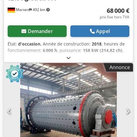
68 000 €
Marxen
492 km
prix fixe hors TVA
Demander
Appel
État:
d'occasion
, Année de construction:
2018
, heures de
fonctionnement:
6 000 h
, puissance:
158 kW (214,82 ch)
,
taille du pneu avant:
600/60R30
, taille de pneu arrière:
650/75R38
, Équipement:
frein à air comprimé
,
Annonce
Équipement : / Installation pneumatique à 2 circuits, bras
supérieur / hydraulique (arrière), préparation pour
système de / guidage automatique, distributeur double
effet (4x), / phares de travail avant (6x), phares de travail /
arrière (8 ou plus), transmission intégrale, attelage
automatique. Dkedpfx Aou Ezhleiier