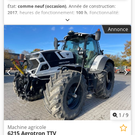
État:
comme neuf (occasion)
, Année de construction:
2017
, heures de fonctionnement:
100 h
, Fonctionnalité:
non vérifié
, puissance:
102 kW (138,68 ch)
, type de
carburant:
diesel
, nombre de cylindres:
4
, poids total:
555
Annonce
kg
, type de refroidissement:
eau
, Marque : John Deere
Modèle : JD4045PWL Dkjdpfxeytf Rme Aiier Année de
fabrication : 2017 Numéro de série : CD4045U040324
Puissance (kW) : 102 Modèle de moteur : Turbo Stage III
Carburant : Diesel Dimensions LxLxH (mm) : 880 x 750 x
1070 Poids (kg) env. : 555 Quantité en stock : 1 Fabriqué en
: France Commentaires : Moteur pour engins de chantier,
adapté pour chariot télescopique Manitou MLT840/1040
1
/
9
Machine agricole
6215 Agrotron TTV