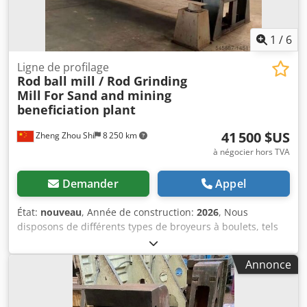
1
/
6
Ligne de profilage
Rod ball mill / Rod Grinding
Mill
For Sand and mining
beneficiation plant
41 500 $US
Zheng Zhou Shi
8 250 km
à négocier hors TVA
Demander
Appel
État:
nouveau
, Année de construction:
2026
, Nous
disposons de différents types de broyeurs à boulets, tels
que les broyeurs à boulets discontinus, les broyeurs à
barres, les broyeurs à boulets pour ciment, les broyeurs à
Annonce
boulets pour mines. N'hésitez pas à contacter notre
équipe pour obtenir de plus amples informations en
fonction de vos besoins spécifiques. Dedpfjq I Nw Ijx Aiiekr