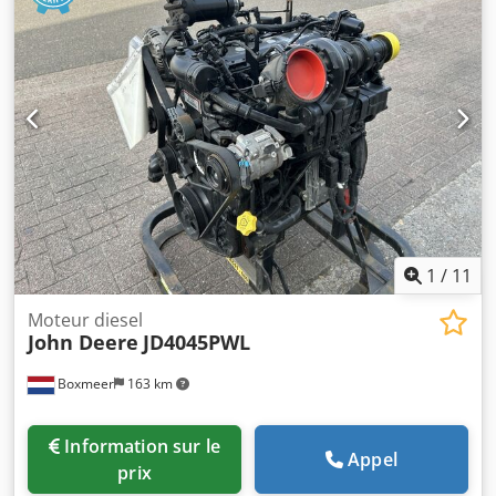
utile : 12 960 kg Empattement : 4 300 mm Benne fixe : 5
370 x 2 550 mm – Hauteur des ridelles : 800 mm Grue PK
32080 D – 5 rallonges Dodpfxjwdxadj Aiiokr
Radiocommande Camion climatisé
1
/
11
Moteur diesel
John Deere
JD4045PWL
Boxmeer
163 km
Information sur le
Appel
prix