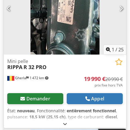
1
/
25
Mini pelle
RIPPA
R 32 PRO
19 990 €
Gherla
1 472 km
20 990 €
prix fixe hors TVA
Demander
Appel
État:
nouveau
, Fonctionnalité:
entièrement fonctionnel
,
puissance:
18,5 kW (25,15 ch)
, type de carburant:
diesel
,
couleur:
bleu
, poids en ordre de marche:
3 375 kg
, Année
de construction:
2025
, Mini-pelle neuve RIPPA R 32 Pro,