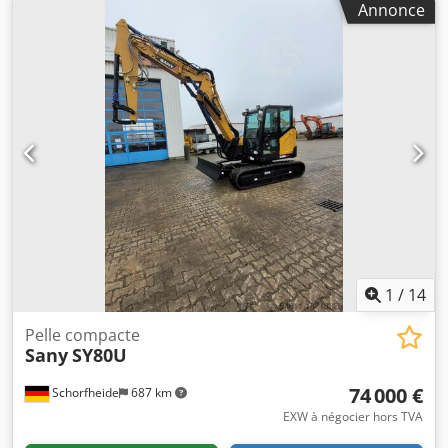
Annonce
moteur japonais Kubota, 4 cylindres, 18,5 kw, émission
Euro 5, Tier 4 Stage V, installation picker, climatisation,
caméra mansalier, année de fabrication 2025, attache
rapide, godet incliné 1000 mm, garantie. Dksdewlvzujpfx
Aiisr
1
/
14
Pelle compacte
Sany
SY80U
74 000 €
Schorfheide
687 km
EXW à négocier hors TVA