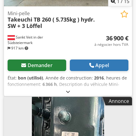
1
/
15
Mini-pelle
Takeuchi
TB 260 ( 5.735kg ) hydr.
SW + 3 Löffel
36 900 €
Sankt Veit in der
Südsteiermark
à négocier hors TVA
917 km
Demander
Appel
État:
bon (utilisé)
, Année de construction:
2016
, heures de
fonctionnement:
6 366 h
, Description du véhicule Mini-
pelle Midi-pelle TAKEUCHI TB 260 année de construction
2016 selon. Compteur 6.366 heures Djdpfx Aerynu Eeiiskr
Annonce
32,4 KW 5.735 KG - attache rapide hydr. - toutes les
conduites - 2 godets - nouveau godet de talus hydr. ! -
Climat - phares supplémentaires - vitres teintées - prêt à
l'emploi - peu de jeu sur les boulons et les douilles Prix de
vente : 36.900,-- net livraison avantageuse également
possible !