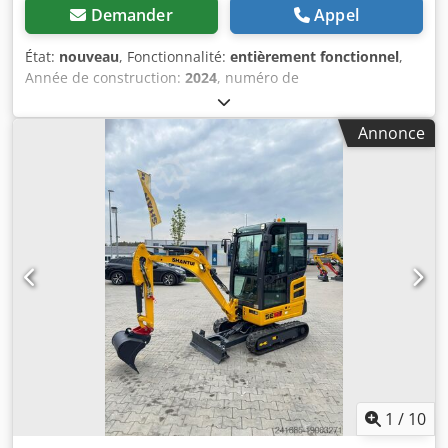
Demander
Appel
État:
nouveau
, Fonctionnalité:
entièrement fonctionnel
,
Année de construction:
2024
, numéro de
machine/véhicule:
SY008CE0693K8
, Année de construction
: 2024 Puissance du moteur : 73 ch (53,7 kW) Dedpfx Aisv
Annonce
Nix Aoijkr Poids en ordre de marche environ 8 800 kg
Moteur Yanmar, Stage V, environ 73 ch, 202 Nm, 3 319 cm³
Détection de charge hydraulique, max. 185 l/min 1. circuit
de commande supplémentaire proportionnel GRL/Hammer
sur joystick 1 2. circuit de commande supplémentaire
proportionnel pince sur joystick 2 Soupapes de sécurité
pour le bras et la flèche avec indicateur de surcharge
Circuit hydraulique à attache rapide double effet Frein
pivotant 2 vitesses de conduite Protection du cylindre sur
le bras Force d'arrachement du godet ISO 56 kN Force de
déchirure de la poignée ISO 38 kN Cabine ROPS Flèche
réglable, balancier 2 050 mm Lame de bulldozer Chenilles
en caoutchouc 450 mm Interrupteur principal de la
batterie Alarme de conduite et gyrophare Interrupteur
1
/
10
d'arrêt d'urgence du moteur 2x phares LED sur le toit