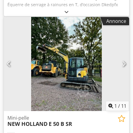
Équerre de serrage à rainures en T, d’occasion Dkedpfx
Aegwxmxoiior Caractéristiques techniques : Dimensions :
Hauteur : 1120 mm Largeur : 320 mm Largeur de la rainure
Annonce
: 20 mm Comprend : - 7 rainures en T horizontales
D’occasion, en bon état.
1
/
11
Mini-pelle
NEW HOLLAND
E 50 B SR