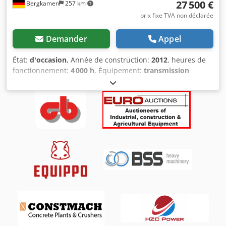
27 500 €
Bergkamen
257 km
prix fixe TVA non déclarée
Demander
Appel
État:
d'occasion
, Année de construction:
2012
, heures de
fonctionnement:
4 000 h
, Équipement:
transmission
intégrale
, Mini-pelle New Holland E 50 B SR. * Poids
opérationnel : 4 945 kg * Climatisation Dodpoup R Uujfx
Aiiokr * Année de fabrication : 2012 * Heures : 4 000 *
Machine en très bon état * Prête à l'emploi
immédiatement