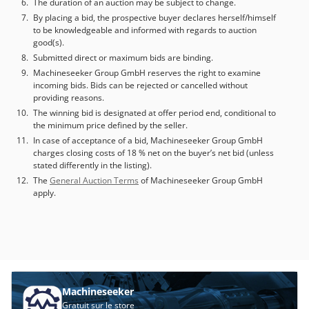
The duration of an auction may be subject to change.
offrant ainsi une flexibilité maximale. La construction
By placing a bid, the prospective buyer declares herself/himself
robuste en granit garantit une précision de mesure et une
to be knowledgeable and informed with regards to auction
stabilité à long terme optimales. Grâce au palpeur
good(s).
Renishaw, à la caméra vidéo et à l’interface ergonomique
Submitted direct or maximum bids are binding.
via le pupitre de commande, des tâches de mesure
Machineseeker Group GmbH reserves the right to examine
complexes peuvent être réalisées efficacement et de
incoming bids. Bids can be rejected or cancelled without
manière fiable. Aucune garantie n’est assumée quant à
providing reasons.
l’exactitude, l’exhaustivité ou l’actualité des informations
The winning bid is designated at offer period end, conditional to
fournies.
the minimum price defined by the seller.
In case of acceptance of a bid, Machineseeker Group GmbH
charges closing costs of 18 % net on the buyer’s net bid (unless
stated differently in the listing).
The
General Auction Terms
of Machineseeker Group GmbH
apply.
Machineseeker
Gratuit sur le store