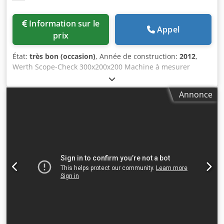
Information sur le
Appel
prix
État:
très bon (occasion)
, Année de construction:
2012
,
Werth Scope-Check 300x200x200 Machine à mesurer
tridimensionnelle CNC 3D DONNÉES TECHNIQUES Capacité
de mesure (X x Y x Z) : 300 x 200 x 200 mm Table de travail,
Annonce
capacité de charge : 20 kg Grossissement : X5
Cjdpfxovffcpo Akwoha Résolution : 0,5 micron Poids : env.
300 kg L'exactitude, l'exhaustivité et l'actualité des
données ne sont pas garanties.