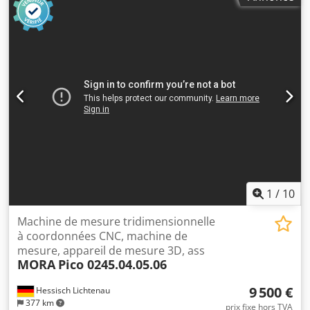
Pro/3. Inclus : tête de test PH10M Plus, PHC-2, capteur
TP200, jeu de palpeurs 20 pièces, sphère d’étalonnage, PC
industriel, logiciel de mesure Inca 3D Premium avec STEP
et étalonnage en usine. La machine peut être équipée
d’options supplémentaires. Documentation disponible.
Visite sur site possible. Cedew H Auqopfx Akwjha
1
/
10
Machine de mesure tridimensionnelle
à coordonnées CNC, machine de
mesure, appareil de mesure 3D, ass
MORA
Pico 0245.04.05.06
9 500 €
Hessisch Lichtenau
377 km
prix fixe hors TVA