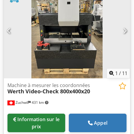
possible. Cjdpfxewt A U Rj Akwjha
1
/
11
Machine à mesurer les coordonnées
Werth
Video-Check 800x400x20
Zuchwil
431 km
Information sur le
Appel
prix