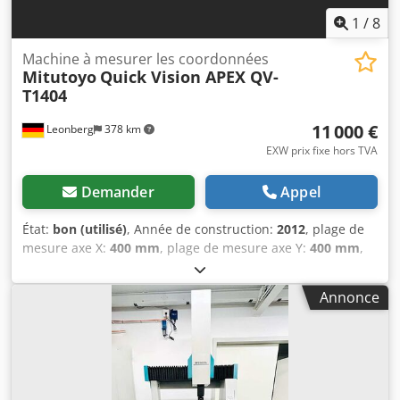
1
/
8
Machine à mesurer les coordonnées
Mitutoyo
Quick Vision APEX QV-
T1404
11 000 €
Leonberg
378 km
EXW prix fixe hors TVA
Demander
Appel
État:
bon (utilisé)
, Année de construction:
2012
, plage de
mesure axe X:
400 mm
, plage de mesure axe Y:
400 mm
,
plage de mesure axe Z:
250 mm
, poids de la pièce (max.):
40 kg
, hauteur totale:
1 778 mm
, largeur totale:
1 027 mm
,
Annonce
longueur totale:
1 407 mm
, poids total:
579 kg
, Disponible
immédiatement. Livraison (à l'échelle nationale) dans un
délai maximal de 7 jours après commande. Données
générales de la machine : Chsdjw Hqx Rjpfx Akwja Type de
machine : Quick Vision APEX QV-T1404 Année de
fabrication : mi-2012 Constructeur : Mitutoyo Plage de