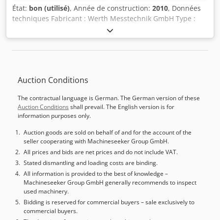
État:
bon (utilisé)
, Année de construction:
2010
, Données
techniques Fabricant : Werth Messtechnik GmbH Type :
Video-Check 800x400x200 3D Année de fabrication : 2010
Plage de mesure : 800x400x200 mm Commande : Pupitre
de commande avec joystick et boutons fonctionnels
Tension : 230 V AC Fréquence : 50 Hz Intensité absorbée :
max. 10 A Caméra : technologie vidéo haute résolution
Auction Conditions
Palpeurs : palpeurs de mesure Renishaw Multisensor :
combine la mesure optique et tactile Construction : base
The contractual language is German. The German version of these
en granit massif Csdpfx Aexfly Dekweha CONTENU DE
Auction Conditions
shall prevail. The English version is for
L'OFFRE Parmi d’autres éléments (liste non exhaustive) : •
information purposes only.
Machine de mesure 3D Werth Video-Check 800x400x200 •
Pupitre de commande avec joystick et boutons
Auction goods are sold on behalf of and for the account of the
seller cooperating with Machineseeker Group GmbH.
fonctionnels • Palpeurs Contenu exact de l’offre selon la
série de photos La Werth Video-Check 800x400x200 est une
All prices and bids are net prices and do not include VAT.
machine de mesure 3D de haute précision adaptée à de
Stated dismantling and loading costs are binding.
multiples applications dans le domaine du contrôle
All information is provided to the best of knowledge –
Machineseeker Group GmbH generally recommends to inspect
qualité. Grâce à sa large plage de mesure de 800x400x200
used machinery.
mm, elle convient aux pièces de petite et moyenne taille.
Bidding is reserved for commercial buyers – sale exclusively to
La machine est équipée d’une technologie multisensor qui
commercial buyers.
permet des mesures aussi bien optiques que tactiles,