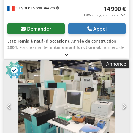
14 900 €
Sully-sur-Loire
344 km
EXW à négocier hors TVA
Demander
Appel
État:
remis à neuf (d'occasion)
, Année de construction:
2004
, Fonctionnalité:
entièrement fonctionnel
, numéro de
machine/véhicule:
N0038312
, plage de mesure axe X:
500
mm
, plage de mesure axe Y:
400 mm
, plage de mesure
Annonce
axe Z:
400 mm
, Équipement:
Plaque signalétique
disponible, documentation / manuel
, Vente MMT
manuelle Mitutoyo Crysta Plus M 544 — complète,
étalonnée 2023 Machine de mesure tridimensionnelle
(MMT) manuelle Mitutoyo Crysta Plus M 544 à vendre.
Caractéristiques : - Volumétrie : X=500 mm / Y=400 mm /
Z=400 mm - N° de série : N0038312 — Réf. 196-472-NL -
Logiciel MCOSMOS V2.4R12 (GEOPAK + PartManager)
Chodey U Urdspfx Akwoa - Système de palpage Renishaw
MH20i + TP20-SF Inclus dans la vente : - PC dédié (Windows
XP Pro, écran HP, clavier/souris) - Coffret stylets complet