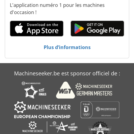
L'application numéro 1 pour les machines
Outil De Fraisage
d'occasion !
Système De Freinage
Tambour De Frein
Véhicule De Travail
Plus d’informations
Machineseeker.be est sponsor officiel de :