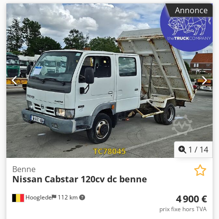
Annonce
1
/
14
Benne
Nissan
Cabstar 120cv dc benne
4 900 €
Hooglede
112 km
prix fixe hors TVA