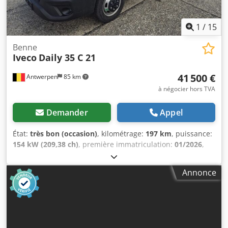
et connaître les conditions. Identification Plaque
d’immatriculation : KLEYN1
1
/
15
Benne
Iveco
Daily 35 C 21
41 500 €
Antwerpen
85 km
à négocier hors TVA
Demander
Appel
État:
très bon (occasion)
, kilométrage:
197 km
, puissance:
154 kW (209,38 ch)
, première immatriculation:
01/2026
,
type de carburant:
diesel
, empattement:
3 450 mm
,
carburant:
diesel
, couleur:
blanc
, type d'engrenage:
Annonce
automatique
, classe d'émission:
Euro 6
, longueur de
l'espace de chargement:
3 620 mm
, largeur de l’espace de
chargement:
2 030 mm
, hauteur de l'espace de
chargement:
400 mm
, Année de construction:
2026
,
Équipement:
ABS, Android Auto, Apple CarPlay,