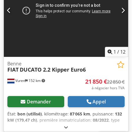
Bluetooth, climatisation, contrôle de traction, direction
assistée, régulation électrique des vitres, verrouillage
centralisé
, = Options et accessoires supplémentaires = -
Caméra de recul - Système multimédia - Radio et système
audio - Freins à disque = Particularités = Bodpeznwp Nofx
Apvewr ZCFCE35F005733285 = Informations
complémentaires = Cylindrée : 2 998 cm³ Poids à vide :
2 723 kg Capacité de charge utile : 777 kg PTAC : 3 500 kg
État technique : très bon État esthétique : très bon
1
/
12
Benne
FIAT
DUCATO 2.2 Kipper Euro6
21 850 €
Vuren
152 km
22 850 €
à négocier hors TVA
Demander
Appel
État:
bon (utilisé)
, kilométrage:
87 065 km
, puissance:
132
kW (179,47 ch)
, première immatriculation:
08/2022
, type
de carburant:
diesel
, dimension des pneus:
225/75R16
,