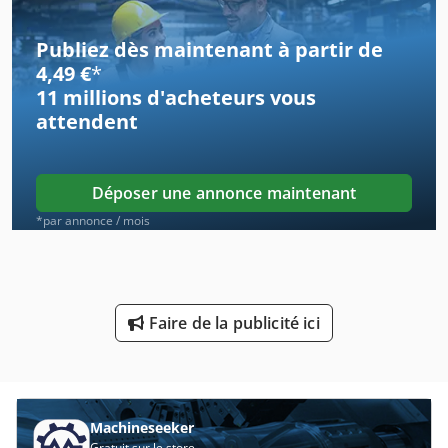
Chargeur De Côté
Publiez dès maintenant à partir de
Chargeur De Côté Quatre Voies
4,49 €
*
11 millions d'acheteurs
vous
Chargeur De Portique
attendent
Chargeur De Vis
Chargeur Pour Chariots Élévateurs
Déposer une annonce maintenant
Chargeur Sur Roues
*par annonce / mois
Chargeur Sur Roues Avec Pelleteuse
Chargeur Sur Roues Super Professionnel
Faire de la publicité ici
Chargeur Sur Roues Tricera
Chargeur À Vendre
Chargeuse Sur Chenilles
Machineseeker
Gratuit sur le store