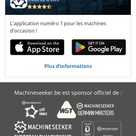
Chargeuse Sur Pneus
Chargeuse À Bois
L'application numéro 1 pour les machines
Chariot De Chargement
d'occasion !
Location De Chargeur De Roue
Unité De Charge
Plus d’informations
Wagon De Charge Lourde
Machineseeker.be est sponsor officiel de :