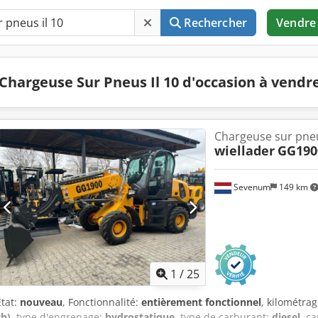
Rechercher
Vendre
Chargeuse Sur Pneus Il 10 d'occasion à vendr
Chargeuse sur pne
wiellader
GG190
Sevenum
149 km
1
/
25
État:
nouveau
, Fonctionnalité:
entièrement fonctionnel
, kilométra
ch)
, type d'engrenage:
hydrostatique
, type de carburant:
diesel
, c