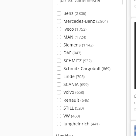
Benz
(2 806)
Mercedes-Benz
(2 804)
Iveco
(1 753)
MAN
(1 724)
Siemens
(1 142)
DAF
(947)
SCHMITZ
(932)
Schmitz Cargobull
(869)
Linde
(705)
SCANIA
(699)
Volvo
(658)
Renault
(646)
STILL
(520)
VW
(460)
Jungheinrich
(441)
Modèle :