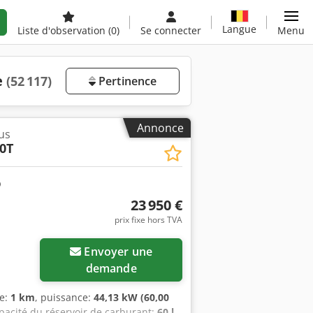
Langue
Liste d'observation
(0)
Se connecter
Menu
e
(52 117)
Pertinence
Annonce
us
0T
23 950 €
prix fixe hors TVA
Envoyer une
demande
ge:
1 km
, puissance:
44,13 kW (60,00
apacité du réservoir de carburant:
60 l
,