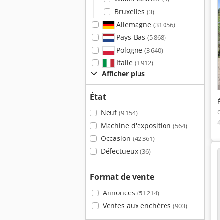
Bruxelles
(3)
Allemagne
(31 056)
Pays-Bas
(5 868)
Pologne
(3 640)
Italie
(1 912)
Afficher plus
État
Neuf
(9 154)
Machine d'exposition
(564)
Occasion
(42 361)
Défectueux
(36)
Format de vente
Annonces
(51 214)
Ventes aux enchères
(903)