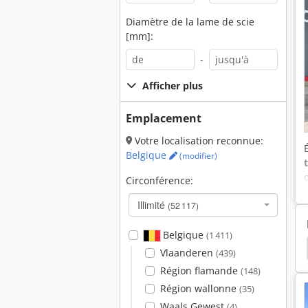
Diamètre de la lame de scie
[mm]:
-
Afficher plus
Emplacement
Votre localisation reconnue:
Belgique
(modifier)
Circonférence:
Illimité
(52 117)
Belgique
(1 411)
tes
Bobcat 3571
Bobcat 334
Bobcat 331
Vlaanderen
(439)
Région flamande
(148)
Région wallonne
(35)
Waals Gewest
(4)