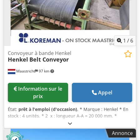
1
/
6
Convoyeur à bande Henkel
Henkel
Belt Conveyor
Maastricht
97 km
Information sur le
Appel
prix
État:
prêt à l'emploi (d'occasion)
, * Marque : Henkel * En
stock : 4 unités. * 2 x : longueur A-A = 20 000 mm. *
Largeur de la courroie : 650 mm. * Entraînement : boîte de
vitesses de 7,5 kW. * 1 x : longueur A-A = 22 000 mm. *
Annonce
Largeur de la courroie : 800 mm. * Entraînement : boîte de