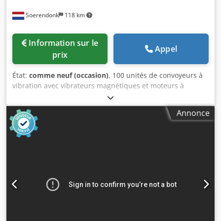
Soerendonk
118 km
Information sur le
Appel
prix
État:
comme neuf (occasion)
, 100 unités de convoyeurs à
vibration avec vibrateurs magnétiques et moteurs à
déséquilibre. Consultez notre liste complète de produits
disponibles sur notre site web. Dkjdpfx Asggfizoi Rjr
Annonce
Différentes largeurs et longueurs. Alimentés par des
vibrateurs magnétiques ou des moteurs à déséquilibre de
marques renommées telles que Aviteq / AEG, Jöst,
Friedrich, UHDE, Vibra, Honert, Herweg. Également
disponibles en acier inoxydable ou revêtus de céramique
ou de caoutchouc. N'hésitez pas à nous contacter pour
trouver le convoyeur à vibration adapté à vos besoins.