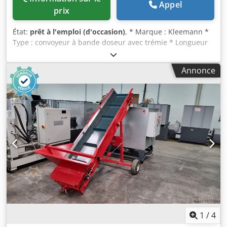
Appel
prix
État:
prêt à l'emploi (d'occasion)
, * Marque : Kleemann *
Type : convoyeur à bande doseur avec trémie * Longueur
A-A : 5000 mm, largeur de bande : 800 mm. (occasion) *
Entraînement : motoréducteur env. 4 kW. * Dim. trémie :
Annonce
4000 x 1800 x 1150 mm. (neuf) Djdpfxey Tm Ibo Ai Rjkr
1
/
4