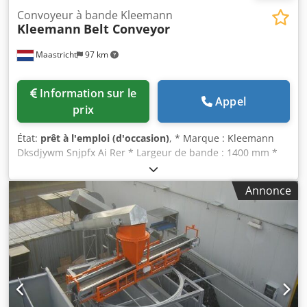
Convoyeur à bande Kleemann
Kleemann
Belt Conveyor
Maastricht
97 km
Information sur le
Appel
prix
État:
prêt à l'emploi (d'occasion)
, * Marque : Kleemann
Dksdjywm Snjpfx Ai Rer * Largeur de bande : 1400 mm *
Entraînement : Réducteur 15 kW * En stock : 1 pièce
Annonce