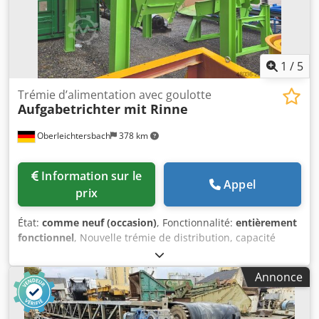
1
/
5
Trémie d’alimentation avec goulotte
Aufgabetrichter mit Rinne
Oberleichtersbach
378 km
Information sur le
Appel
prix
État:
comme neuf (occasion)
, Fonctionnalité:
entièrement
fonctionnel
, Nouvelle trémie de distribution, capacité
d'environ 15 m³ Ouverture de chargement : 3,7 x 3,1 m
Nouvelle structure en acier, profilés HEB200 Équipée d'un
Annonce
système d'évacuation HAVER & BOECKER Surface de travail
: 1 750 x 1 250 mm Dkedpfx Aezr D Tvoi Rsr 2 moteurs de
1,4 kW