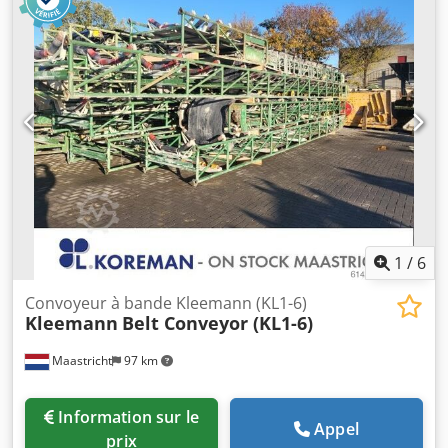
vitesses de 11 kW. * 1 x : longueur A-A = 7 500 mm. *
Largeur de la courroie : 800 mm. * Entraînement : boîte de
vitesses de 4 kW. Dodpfx Aszpzktji Rekr
1
/
6
Convoyeur à bande Kleemann (KL1-6)
Kleemann
Belt Conveyor (KL1-6)
Maastricht
97 km
Information sur le
Appel
prix