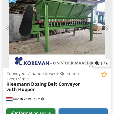
trois grands conteneurs. Contrôle par automate
programmable industriel (API). Convoyeur de distribution,
moteur à engrenages 2,2 kW / largeur de convoyeur 900
mm / distance entre les essieux 5500 mm Entraînement de
la couronne tournante 0,6 kW Entraînement de rotation +/-
90 Convoyeur incliné, largeur de convoyeur 600 mm /
distance entre les essieux 4000 mm / entraînement 1,1 kW
Convoyeur vertical, largeur de convoyeur 600 mm /
distance entre les essieux 4700 mm / entraînement 1,1 kW
Dedpfjb Sp D Rex Ai Rjkr Couleur selon les exigences du
client. Produit sur commande. Prix et informations
complémentaires sur demande.
1
/
6
Convoyeur à bande doseur Kleemann
avec trémie
Kleemann
Dosing Belt Conveyor
with Hopper
Maastricht
97 km
Information sur le