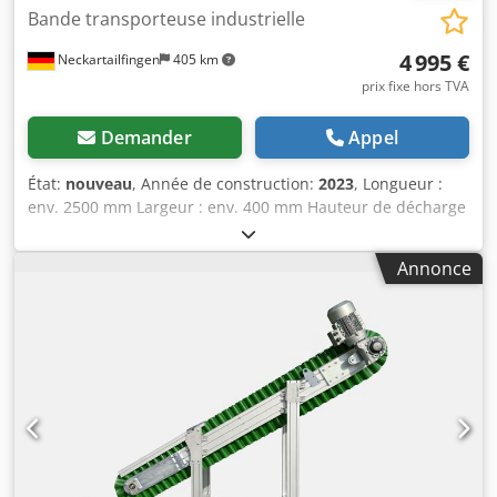
Bande transporteuse industrielle
4 995 €
Neckartailfingen
405 km
prix fixe hors TVA
Demander
Appel
État:
nouveau
, Année de construction:
2023
, Longueur :
env. 2500 mm Largeur : env. 400 mm Hauteur de décharge
: env. 1650 mm Poids : 290 kilogrammes Moteur : 0,75 kW
Dkodov Srvvjpfx Ai Rsr Prix départ usine Expédition selon
Annonce
les frais