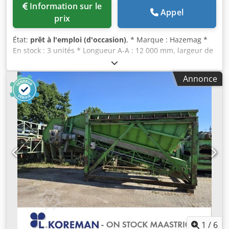
Information sur le
Appel
prix
État:
prêt à l'emploi (d'occasion)
, * Marque : Hazemag *
En stock : 3 unités * Longueur A-A : 12 000 mm, largeur de
la bande : 650 mm, motorisation : moteur électrique de
5,5 kW. Dkodpfx Aisywm Uve Ror
Annonce
1
/
6