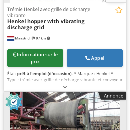
Trémie Henkel avec grille de décharge
vibrante
Henkel
hopper with vibrating
discharge grid
Maastricht
97 km
Information sur le
Appel
prix
État:
prêt à l'emploi (d'occasion)
, * Marque : Henkel *
Type : trémie avec grille de décharge vibrante et convoyeur
extractible. * Dimensions de la trémie : 4500 x 2400 x 1000
mm * Dimensions du convoyeur extractible : Longueur A-A
Annonce
: 7000 mm, largeur de la bande : 1000 mm. * Entraînement
: boîte de vitesses. Dsdpfezqdxvox Ai Rskr * Dimensions de
la grille de décharge : 4000 x 2600 mm * Entraînement : 2
moteurs vibrants.