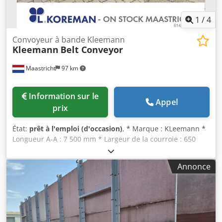
1
/
4
Convoyeur à bande Kleemann
Kleemann
Belt Conveyor
Maastricht
97 km
Information sur le
Appel
prix
État:
prêt à l'emploi (d'occasion)
, * Marque : KLeemann *
Longueur A-A : 7 500 mm * Largeur de la courroie : 650
mm * Entraînement : réducteur de 7,5 kW * En stock : 1
pièce Djdpfx Aijywm Sbe Rskr
Annonce