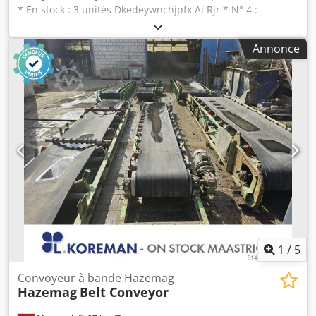
* En stock : 3 unités Dkedeywnchjpfx Ai Rjr * N° 4 :
Longueur A-A = 21 000 mm, largeur de la bande :
1 000 mm, motorisation : réducteur de vitesse 7,5 kW. *
Annonce
N° 6 : Longueur A-A = 12 600 mm, largeur de la bande :
800 mm, motorisation : réducteur de vitesse 5,5 kW. *
N° 7 : Longueur A-A = 18 000 mm, largeur de la bande :
800 mm, motorisation : boîte de vitesses 7,5 kW.
1
/
5
Convoyeur à bande Hazemag
Hazemag
Belt Conveyor