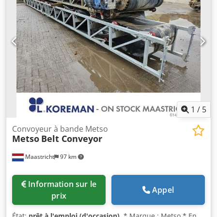
1
/
5
Convoyeur à bande Metso
Metso
Belt Conveyor
Maastricht
97 km
Information sur le
Appel
prix
État:
prêt à l'emploi (d'occasion)
, * Marque : Metso * En