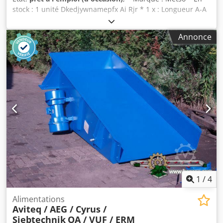
stock : 1 unité Dkedjywnamepfx Ai Rjr * 1 x : Longueur A-A
= 11 500 mm, largeur de la courroie : 1 300 mm, modèle
plat. * Transmission : boîte de vitesses de 7,5 kW.
Annonce
1
/
4
Alimentations
Aviteq / AEG / Cyrus /
Siebtechnik
OA / VUF / ERM