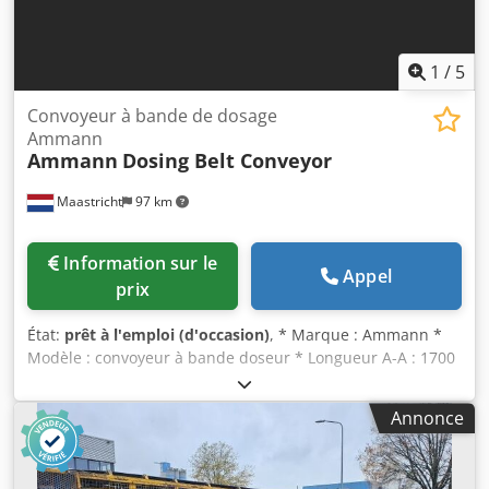
1
/
5
Convoyeur à bande de dosage
Ammann
Ammann
Dosing Belt Conveyor
Maastricht
97 km
Information sur le
Appel
prix
État:
prêt à l'emploi (d'occasion)
, * Marque : Ammann *
Modèle : convoyeur à bande doseur * Longueur A-A : 1700
mm Dkodpfx Aisywm I Ne Rsr * Largeur de bande : 650
mm * Entraînement : motoréducteur 1,5 kW * En stock : 6
Annonce
pièces.