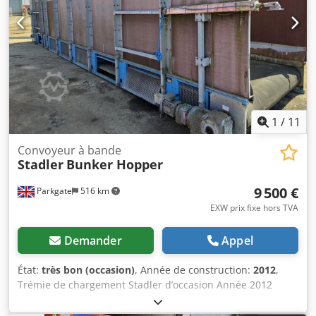
1
/
11
Convoyeur à bande
Stadler
Bunker Hopper
9 500 €
Parkgate
516 km
EXW prix fixe hors TVA
Demander
Appel
État:
très bon (occasion)
, Année de construction:
2012
,
Trémie de chargement Stadler d’occasion Année 2012
Dkjdpfxozqvdqj Ai Rer Dimensions : 10 m de long x 2 m de
large x 3 m de haut Les parois peuvent être retirées pour