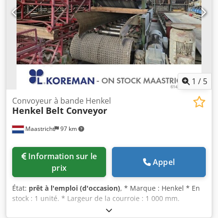
1
/
5
Convoyeur à bande Henkel
Henkel
Belt Conveyor
Maastricht
97 km
Information sur le
Appel
prix
État:
prêt à l'emploi (d'occasion)
, * Marque : Henkel * En
stock : 1 unité. * Largeur de la courroie : 1 000 mm.
Dedpfozpzpvox Ai Rskr * Transmission : boîte de vitesses