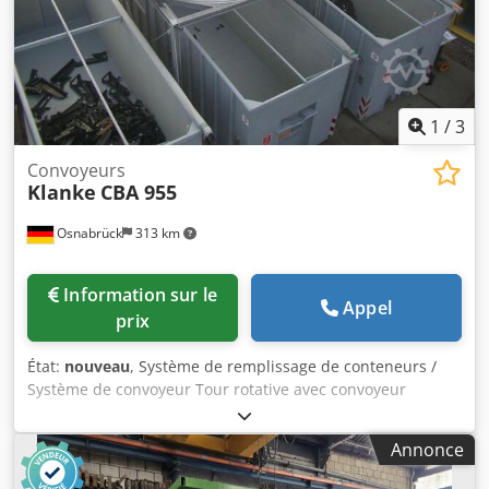
1
/
3
Convoyeurs
Klanke
CBA 955
Osnabrück
313 km
Information sur le
Appel
prix
État:
nouveau
, Système de remplissage de conteneurs /
Système de convoyeur Tour rotative avec convoyeur
horizontal, pivotant et déplaçable longitudinalement,
monté sur un châssis stable et galvanisé, et pivotant sur
Annonce
des roulements. Comprend un convoyeur incliné et un
convoyeur vertical pour le remplissage automatique de