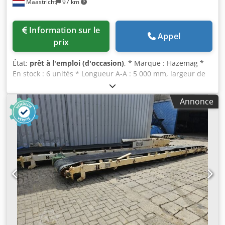
Maastricht
97 km
Information sur le
Appel
prix
État:
prêt à l'emploi (d'occasion)
, * Marque : Hazemag *
En stock : 6 unités * Longueur A-A : 5 000 mm, largeur de
la courroie : 600 mm, puissance du moteur : 3 kW.
Dsdpfxsywm U No Ai Rskr * Longueur A-A : 3 000 mm,
Annonce
largeur de la courroie : 800 mm, puissance du moteur :
3 kW. * Longueur A-A : 5 000 mm, largeur de la courroie :
1 000 mm, puissance du moteur : 7,5 kW. * Longueur A-A :
2 300 mm, largeur de la courroie : 700 mm, puissance du
moteur : 3 kW. * Longueur A-A : 5 800 mm, largeur de la
courroie : 800 mm, puissance du moteur : 3 kW. *
Longueur A-A : 3 500 mm, largeur de la courroie : 650 mm,
puissance du moteur : 5,5 kW.