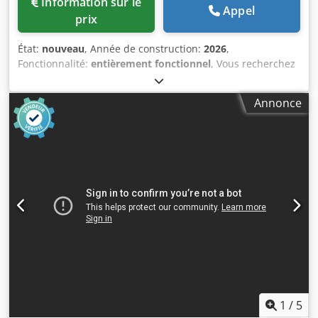
Information sur le
Appel
prix
État:
nouveau
, Année de construction:
2026
,
Fonctionnalité:
entièrement fonctionnel
, Vous recherchez
une bande transporteuse d'alimentation ou d'évacuation
solide comme le roc ? Nous la fabriquons pour vous, quelle
Annonce
que soit sa taille ou sa forme. Nous sommes également un
excellent partenaire pour vos vis d'évacuation. Bandes
d'évacuation, bandes d'alimentation dans presque toutes
les dimensions, avec des côtés fermés, des supports, etc.,
etc. Djdpot Iwgnefx Ai Rokr
1
/
5