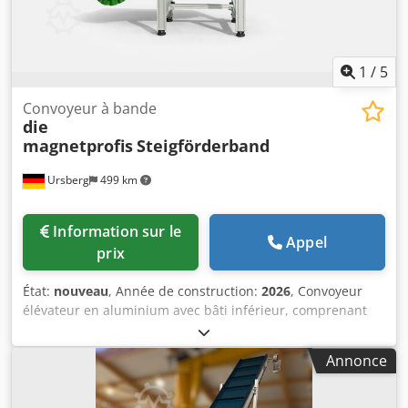
1
/
5
Convoyeur à bande
die
magnetprofis
Steigförderband
Ursberg
499 km
Information sur le
Appel
prix
État:
nouveau
, Année de construction:
2026
, Convoyeur
élévateur en aluminium avec bâti inférieur, comprenant
des pieds de réglage ainsi que des pieds de machine pour
la mise à niveau des irrégularités. - Hauteur d’alimentation
Annonce
: 500 mm - Section montante : 2 000 mm - Hauteur de
déversement : 1 200 mm Exécution : Construction
modulaire en aluminium - Profil renforcé 3 fois, 135x45