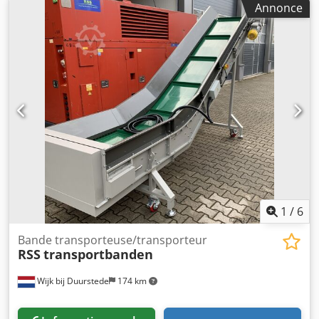
Annonce
ne laisser que le convoyeur. Excellent état Entraînement
par moteur électrique / réducteur.
1
/
6
Bande transporteuse/transporteur
RSS
transportbanden
Wijk bij Duurstede
174 km