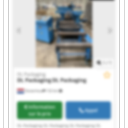
Packaging DL Packaging
1
/
1
DL Packaging
DL Packaging
DL Packaging
Oosterhout
132 km
Information
Appel
sur le prix
DL Packaging DL Packaging DL Packaging DL