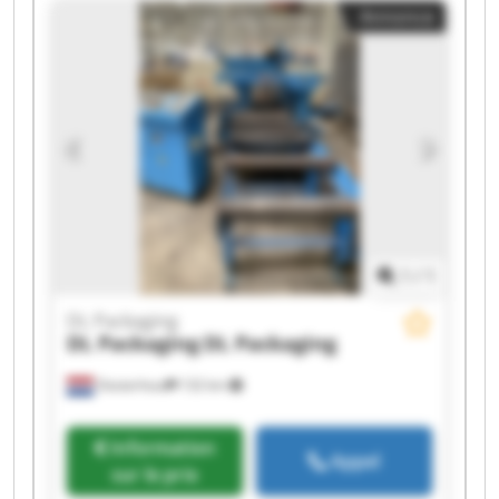
Annonce
Packaging DL Packaging DL Packaging DL
Packaging DL Packaging
1
/
1
DL Packaging
DL Packaging
DL Packaging
Oosterhout
132 km
Information
Appel
sur le prix