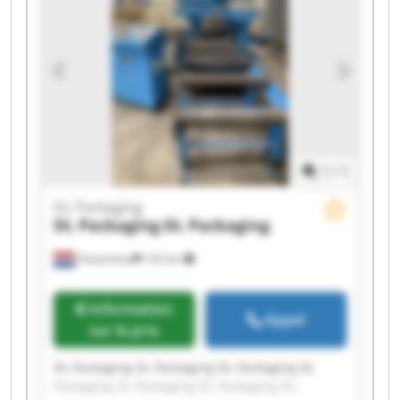
1
/
1
DL Packaging
DL Packaging
DL Packaging
Oosterhout
132 km
Information
Appel
sur le prix
DL Packaging DL Packaging DL Packaging DL
Packaging DL Packaging DL Packaging DL