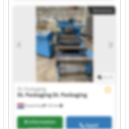
Packaging DL Packaging DL Packaging DL
Annonce
Packaging DL Packaging DL Packaging DL
Packaging DL Packaging
1
/
1
DL Packaging
DL Packaging
DL Packaging
Oosterhout
132 km
Information
Appel
sur le prix