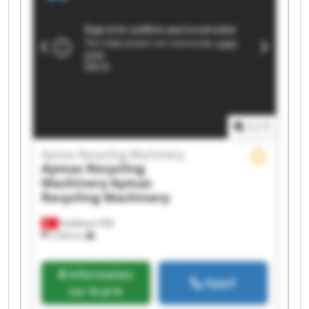
Recycling Machinery Aymas Recycling Machinery
Aymas Recycling Machinery Aymas Recycling
Machinery Aymas Recycling Machinery Aymas
Recycling Machinery Aymas Recycling Machinery
1
/
1
Aymas Recycling Machinery
Aymas Recycling
Machinery
Aymas
Recycling Machinery
Halilbeyli OSB
2 258 km
Information
Appel
sur le prix