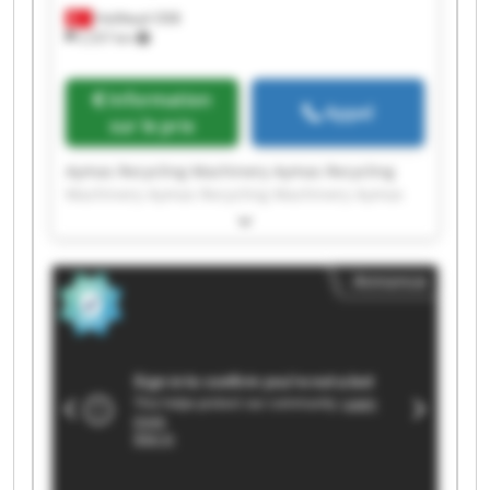
Halilbeyli OSB
2 257 km
Information
Appel
sur le prix
Aymas Recycling Machinery Aymas Recycling
Machinery Aymas Recycling Machinery Aymas
Recycling Machinery Aymas Recycling Machinery
Aymas Recycling Machinery Aymas Recycling
Machinery Aymas Recycling Machinery Aymas
Annonce
Recycling Machinery Aymas Recycling Machinery
Aymas Recycling Machinery Aymas Recycling
Machinery Aymas Recycling Machinery Aymas
Recycling Machinery Aymas Recycling Machinery
Aymas Recycling Machinery Aymas Recycling
Machinery Aymas Recycling Machinery Aymas
Recycling Machinery Aymas Recycling Machinery