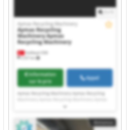
1
/
1
Aymas Recycling Machinery
Aymas Recycling
Machinery
Aymas
Recycling Machinery
Halilbeyli OSB
2 257 km
Information
Appel
sur le prix
Aymas Recycling Machinery Aymas Recycling
Machinery Aymas Recycling Machinery Aymas
Recycling Machinery Aymas Recycling Machinery
Aymas Recycling Machinery Aymas Recycling
Machinery Aymas Recycling Machinery Aymas
Annonce
Recycling Machinery Aymas Recycling Machinery
Aymas Recycling Machinery Aymas Recycling