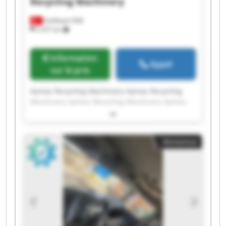
Recycling Machinery
Halilbeyli OSB
2 257 km
Information
Appel
sur le prix
Aymas Recycling Machinery Aymas Recycling
Machinery Aymas Recycling Machinery Aymas
Recycling Machinery Aymas Recycling Machinery
Aymas Recycling Machinery Aymas Recycling
Machinery Aymas Recycling Machinery Aymas
Annonce
Recycling Machinery Aymas Recycling Machinery
Aymas Recycling Machinery Aymas Recycling
Machinery Aymas Recycling Machinery Aymas
Recycling Machinery Aymas Recycling Machinery
Aymas Recycling Machinery Aymas Recycling
Machinery Aymas Recycling Machinery Aymas
Recycling Machinery Aymas Recycling Machinery