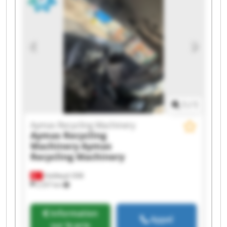
Machinery Aymas Recycling Machinery Aymas
Recycling Machinery Aymas Recycling Machinery
Aymas Recycling Machinery Aymas Recycling
Machinery Aymas Recycling Machinery Aymas
Recycling Machinery Aymas Recycling Machinery
1
/
1
Aymas Recycling Machinery
Aymas Recycling
Machinery
Aymas
Recycling Machinery
Halilbeyli OSB
2 257 km
Information
Appel
sur le prix