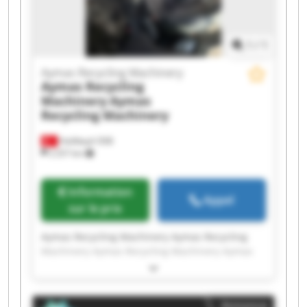
1
/
1
Aymas Recycling Machinery
Aymas Recycling
Machinery
Aymas
Recycling Machinery
Halilbeyli OSB
2 257 km
Information
Appel
sur le prix
Aymas Recycling Machinery Aymas Recycling
Machinery Aymas Recycling Machinery Aymas
Recycling Machinery Aymas Recycling Machinery
Aymas Recycling Machinery Aymas Recycling
Machinery Aymas Recycling Machinery Aymas
Annonce