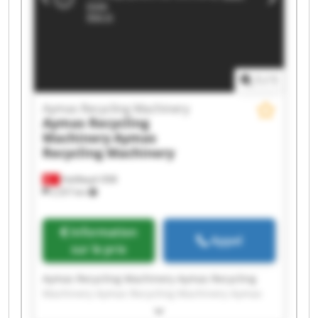
Recycling Machinery Aymas Recycling Machinery
1
/
1
Aymas Recycling Machinery
Aymas Recycling
Machinery
Aymas
Recycling Machinery
Halilbeyli OSB
2 257 km
Information
Appel
sur le prix
Aymas Recycling Machinery Aymas Recycling
Machinery Aymas Recycling Machinery Aymas
Recycling Machinery Aymas Recycling Machinery