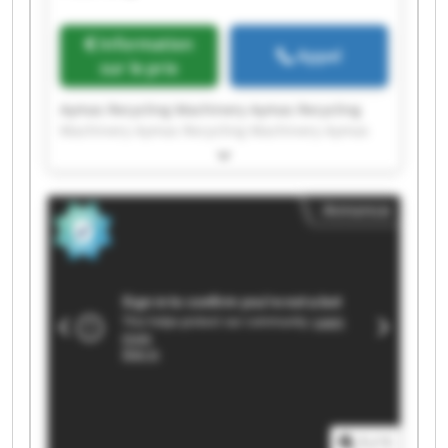
Information
Appel
sur le prix
Aymas Recycling Machinery Aymas Recycling
Machinery Aymas Recycling Machinery Aymas
Recycling Machinery Aymas Recycling Machinery
Aymas Recycling Machinery Aymas Recycling
Machinery Aymas Recycling Machinery Aymas
Annonce
Recycling Machinery Aymas Recycling Machinery
Aymas Recycling Machinery Aymas Recycling
Machinery Aymas Recycling Machinery Aymas
Recycling Machinery Aymas Recycling Machinery
Aymas Recycling Machinery Aymas Recycling
Machinery Aymas Recycling Machinery Aymas
Recycling Machinery Aymas Recycling Machinery
1
/
1