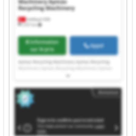
Machinery
Aymas
Recycling Machinery
Halilbeyli OSB
2 257 km
Information
Appel
sur le prix
Aymas Recycling Machinery Aymas Recycling
Machinery Aymas Recycling Machinery Aymas
Recycling Machinery Aymas Recycling Machinery
Aymas Recycling Machinery Aymas Recycling
Machinery Aymas Recycling Machinery Aymas
Annonce
Recycling Machinery Aymas Recycling Machinery
Aymas Recycling Machinery Aymas Recycling
Machinery Aymas Recycling Machinery Aymas
Recycling Machinery Aymas Recycling Machinery
Aymas Recycling Machinery Aymas Recycling
Machinery Aymas Recycling Machinery Aymas
Recycling Machinery Aymas Recycling Machinery