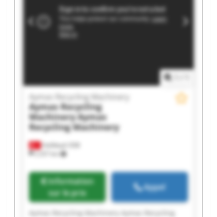
Aymas Recycling Machinery Aymas Recycling
Machinery Aymas Recycling Machinery Aymas
Recycling Machinery Aymas Recycling Machinery
1
/
1
Aymas Recycling Machinery
Aymas Recycling
Machinery
Aymas
Recycling Machinery
Halilbeyli OSB
2 257 km
Information
Appel
sur le prix
Aymas Recycling Machinery Aymas Recycling