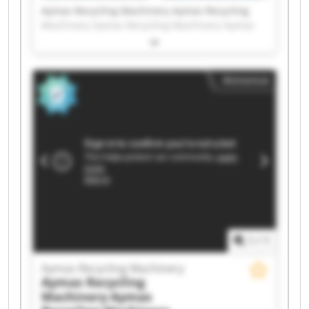
Aymas Recycling Machinery Aymas Recycling
Machinery Aymas Recycling Machinery Aymas
Recycling Machinery Aymas Recycling Machinery
Aymas Recycling Machinery Aymas Recycling
Machinery Aymas Recycling Machinery Aymas
Annonce
Recycling Machinery Aymas Recycling Machinery
Aymas Recycling Machinery Aymas Recycling
Machinery Aymas Recycling Machinery Aymas
Recycling Machinery Aymas Recycling Machinery
Aymas Recycling Machinery Aymas Recycling
Machinery Aymas Recycling Machinery Aymas
Recycling Machinery Aymas Recycling Machinery
1
/
1
Aymas Recycling Machinery
Aymas Recycling
Machinery
Aymas