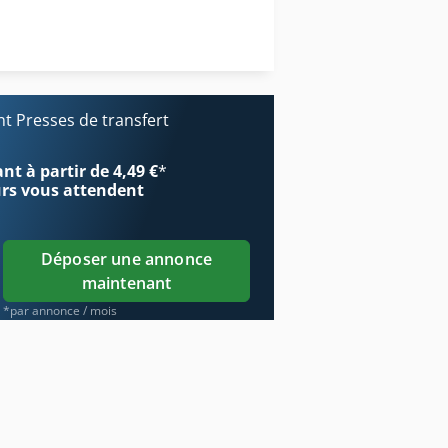
Transducteurs De Pression
Vente De Presse Groupe
 Presses de transfert
re
t à partir de 4,49 €
*
urs
vous attendent
Déposer une annonce
maintenant
*par annonce / mois