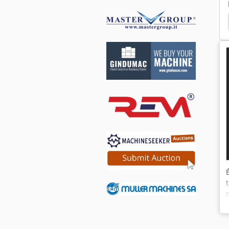
Transfert Angulaire
Mécanique Presse Briquette