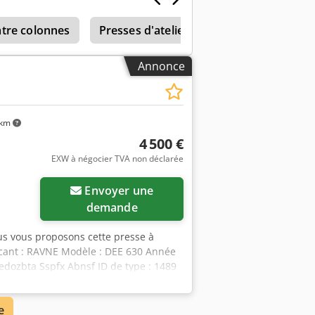
le Mexique et le Bangladesh, et a fourni
un partenaire de distribution officiel
atre colonnes
Presses d'atelier
Presse Transfert
djf Rt Ubopfx Abnerf
Annonce
 km
4 500 €
EXW à négocier TVA non déclarée
Envoyer une
demande
us vous proposons cette presse à
ricant : RAVNE Modèle : DEE 630 Année
Credozbta Sspfx Abnsf ID de type : 1489
si vous souhaitez obtenir de plus
à nous contacter par téléphone.
e