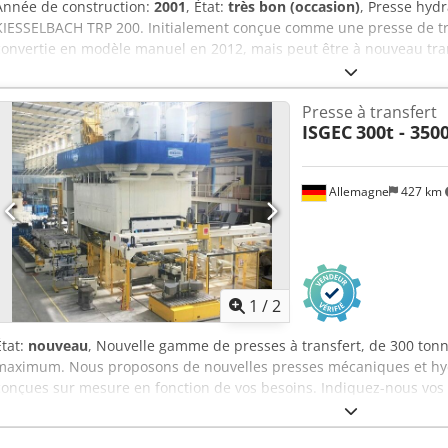
Année de construction:
2001
, État:
très bon (occasion)
, Presse hyd
KIESSELBACH TRP 200. Initialement conçue comme une presse de tra
convertie en modèle manuel en 2012, mais peut être à nouveau tr
presse est toujours montée et sous tension, et elle est en très bon 
Volume d’huile en litres : 1100 Course en mm : 300 Dimensions de la
Presse à transfert
Encombrement en mm : 1000 Course de l’éjecteur supérieur en mm :
ISGEC
300t - 350
tonnes : 10 Poids total en kg : 12000 Pression de fonctionnement en
mm/s : 375 Vitesse de travail en mm/s : 18 - 40 Crjdohtaaqspfx Abn
Allemagne
427 km
1
/
2
État:
nouveau
, Nouvelle gamme de presses à transfert, de 300 to
maximum. Nous proposons de nouvelles presses mécaniques et hydr
conçues sur mesure en fonction de vos besoins. Indiquez-nous vos
un devis attrayant comprenant l’installation et le service après-ve
ISGEC a livré ses produits dans plus de 26 pays, notamment la Thaïl