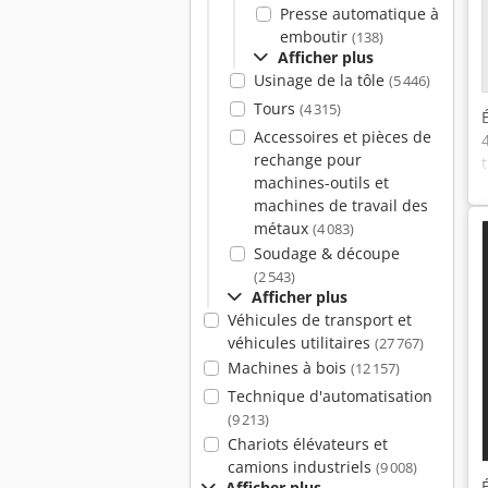
Presse automatique à
emboutir
(138)
Afficher plus
Usinage de la tôle
(5 446)
Tours
(4 315)
Accessoires et pièces de
rechange pour
machines-outils et
machines de travail des
métaux
(4 083)
Soudage & découpe
(2 543)
Afficher plus
Véhicules de transport et
véhicules utilitaires
(27 767)
Machines à bois
(12 157)
Technique d'automatisation
(9 213)
Chariots élévateurs et
camions industriels
(9 008)
Afficher plus