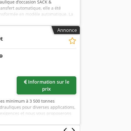
raulique d’occasion SACK &
nsfert automatique, elle a été
ansformée en modèle automatique. La
état. Force de pression en tonnes : 200
 table (l x L) en mm : 600 x 600
Annonce
 25 Force de l’éjecteur supérieur en
0t
 bars : 6 Vitesse de descente rapide en
sf
Demander plus
Information sur le
d'images
prix
nnes minimum à 3 500 tonnes
auliques pour diverses applications,
 exigences et nous vous proposerons
nte. Au cours des dernières années,
ande, l’Indonésie, le Vietnam, les