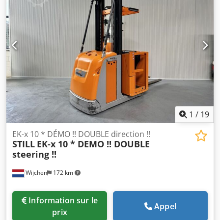
environ 0,84 kg Poids | par lot : environ 630 kg
Informations générales sur l’article : Cet article est proposé
uniquement pour enlèvement sur place. Tout transport ou
envoi supplémentaire de cet article entraînera des coûts
additionnels, qui seront communiqués sur demande en
fonction du lieu de livraison et du contenu du lot.
1
/
19
EK-x 10 * DÉMO !! DOUBLE direction !!
STILL
EK-x 10 * DEMO !! DOUBLE
steering !!
Wijchen
172 km
Information sur le
Appel
prix