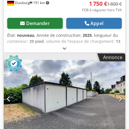
1 750 €
Duisburg
191 km
1 800 €
FOB à négocier hors TVA
Demander
Appel
État:
nouveau
, Année de construction:
2025
, longueur du
conteneur:
20 pied
, volume de l'espace de chargement:
13
m³
, 🚢 Conteneur de stockage de 20 pieds – état neuf
(année de fabrication 2025/2026) – disponible
Annonce
immédiatement ! Conteneur maritime de haute qualité, en
état presque neuf, idéal comme espace de stockage,
atelier, conteneur de chantier ou pour le transport
professionnel. ⭐ Vos avantages en un coup d’œil 🆕 Année
de fabrication 2025/2026 – état neuf 💪 Structure en acier
très robuste (épaisseur de paroi de 2 mm) 🌧️ Étanchéité
aux intempéries (vent et eau) 🔐 Fermeture sécurisée avec
un système de verrouillage à 4 points 🚚 Plaque CSC –
transportable dans le monde entier 🌬️ Système de
ventilation pour éviter l’humidité 🪵 Plancher en bois de
haute qualité 🛠️ Supports pour chariot élévateur intégrés
au plancher 📏 Dimensions et caractéristiques techniques