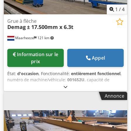
1
/
4
Grue à flèche
Demag
± 17.500mm x 6.3t
Maarheeze
121 km
Information sur le
Appel
prix
État:
d'occasion
, Fonctionnalité:
entièrement fonctionnel
,
numéro de machine/véhicule:
001652U
, capacité de
charge:
6 300 kg
, À vendre Grue à portique monnef à un
seul longeron Demag d’occasion, portée d’environ
Annonce
17 500 mm, capacité de 6 300 kg. Réf. 001652U * Stockée à
l’abri * En parfait état de fonctionnement et révisée Toutes
nos grues neuves et d’occasion, que nous livrons après
assemblage, sont livrées avec une garantie ! Nous
pouvons, si vous le souhaitez, livrer nos grues avec les
éléments suivants : * Adaptation de la longueur et/ou de la