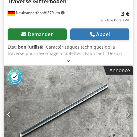
Traverse Gitterboden
3 €
Neukamperfehn
379 km
prix fixe hors TVA
Demander
Appel
État:
bon (utilisé)
, Caractéristiques techniques de la
traverse pour rayonnage à tablettes : Fabricant : Dexion
Type : HI280 Djdszr Ud Eopfx Ak Asck Le contenu de la
livraison comprend : 1 traverse pour rayonnage à
Annonce
tablettes, d'occasion Utilisable pour : tablettes à grille
Couleur du matériau : acier galvanisé Sendzimir Portée
libre : environ 1 270 mm Profil en Z : 52 x 25 mm Nombre
de crochets : 2 pièces Poids par pièce : environ 0,84 kg
Informations générales sur l'article : Cet article est proposé
uniquement pour un enlèvement sur place. Tout transport
ou envoi supplémentaire de cet article entraînera des frais
additionnels qui seront demandés séparément en fonction
du lieu de livraison ou du contenu de la livraison.