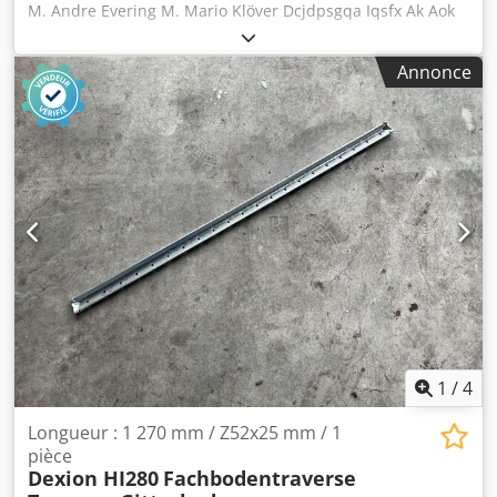
M. Andre Evering M. Mario Klöver Dcjdpsgqa Iqsfx Ak Aok
M. Falk Deutsch M. Simon Blank Nous vous proposons ici
de nouveaux supports pour étagères industrielles du
Annonce
fabricant META, à la vente. - livraison incluse dans toute
l’Allemagne - Fabricant : META Type : META FIX + META CLIP
Le contenu de la livraison comprend : 12 supports pour
étagères industrielles, neufs Couleur du matériau :
entièrement galvanisé Épaisseur du matériau : environ
1,24 mm Hauteur totale : environ 53,60 mm Largeur totale :
environ 18,08 mm Poids/pièce : environ 0,013 kg
Informations générales sur l’article : Cet article est proposé
avec la livraison incluse dans toute l’Allemagne ! La
livraison vers les îles est exclue !
1
/
4
Longueur : 1 270 mm / Z52x25 mm / 1
pièce
Dexion HI280
Fachbodentraverse