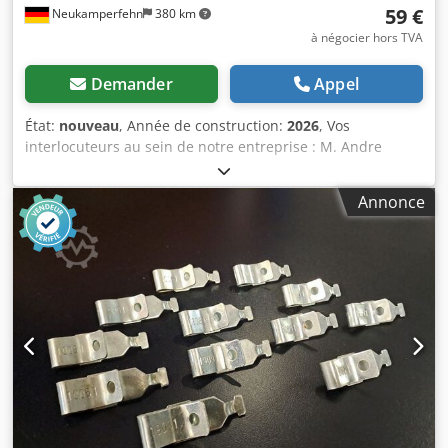
59 €
Neukamperfehn
380 km
à négocier hors TVA
Demander
Appel
État:
nouveau
, Année de construction:
2026
, Vos
interlocuteurs au sein de notre entreprise : M. Andre
Evering M. Mario Klöver M. Simon Blank Éléments inclus
dans la livraison : 1 x prolongateur de montant terminal,
Annonce
neuf Version : universelle Couleur du matériau : RAL 1018,
jaune zinc Hauteur totale : 650 mm Hauteur utilisable :
500 mm Télescopique : profondeur 600 – 1 150 mm
Dimensions du profil de cadre : angle de 45 x 45 mm Pas
des trous : 5 x 25 mm Dodpfx Ajdd Ewbsk Ajck Diamètre
des trous : 30 x 10 mm Poids : 6,52 kg / pièce Aperçu de
nos services : (Prix sur demande) - Montage, installation
nos conditions générales de montage doivent être
respectées - Vérification des rayonnages Inspection des
rayonnages selon la norme DIN EN 15635, réalisée
conformément aux exigences de la BGR 234, inspection
visuelle pour tous les systèmes de rayonnages - Livraison