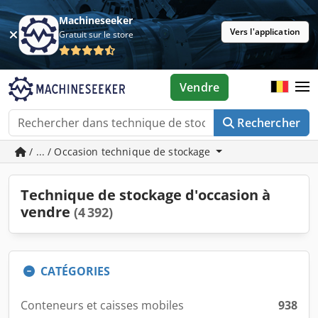
Machineseeker
Vers l'application
Gratuit sur le store
Vendre
Rechercher
/ ... / Occasion technique de stockage
Technique de stockage d'occasion à
vendre
(4 392)
CATÉGORIES
Conteneurs et caisses mobiles
938