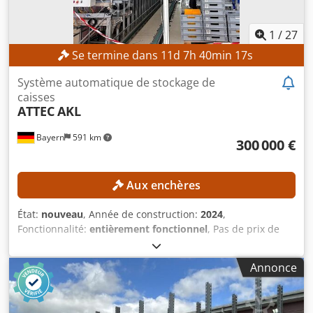
1
/
27
Se termine dans
11
d
7
h
40
min
15
s
Système automatique de stockage de
caisses
ATTEC
AKL
Bayern
591 km
300 000 €
Aux enchères
État:
nouveau
, Année de construction:
2024
,
Fonctionnalité:
entièrement fonctionnel
, Pas de prix de
réserve – vente garantie au plus offrant ! L'installation a
été acquise en 2024 et, en raison d'un surplus de
Annonce
commandes, n'a pas encore été mise en service ! Le prix
d'achat initial de l'installation était de 672 000 €, TVA
comprise ! Selon la documentation, la fabrication du