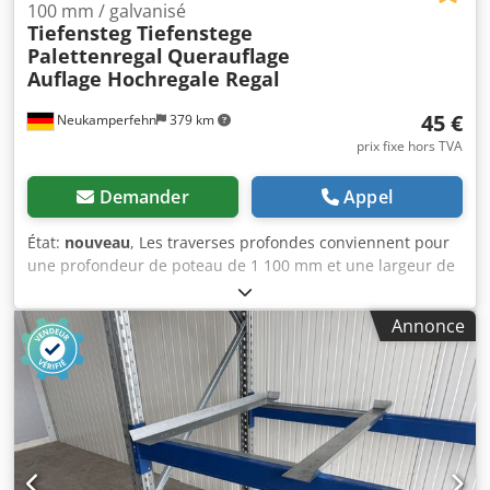
100 mm / galvanisé
Tiefensteg Tiefenstege
Palettenregal
Querauflage
Auflage Hochregale Regal
45 €
Neukamperfehn
379 km
prix fixe hors TVA
Demander
Appel
État:
nouveau
, Les traverses profondes conviennent pour
une profondeur de poteau de 1 100 mm et une largeur de
traverse de 50 mm. Délai de livraison actuel : environ 10 à
15 jours ouvrables (à partir d’un entrepôt externe). Le
Annonce
contenu de la livraison comprend : 1 traverse profonde,
neuve Dodpfxjztc E Ho Ak Asck Couleur du matériau : acier
galvanisé Sendzimir Longueur totale : environ 1 108 mm
Portée libre : environ 998 mm Dimensions du profil en U :
environ 40 x 100 x 40 mm Épaisseur du matériau : environ
3,00 mm Appui de la traverse : environ 50 mm Poids /
pièce : environ 6,00 kg