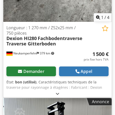
1
/
4
Longueur : 1 270 mm / Z52x25 mm /
750 pièces
Dexion HI280
Fachbodentraverse
Traverse Gitterboden
1 500 €
Neukamperfehn
379 km
prix fixe hors TVA
Demander
Appel
État:
bon (utilisé)
, Caractéristiques techniques de la
traverse pour rayonnage à étagères : Fabricant : Dexion
Type : HI280 Le lot comprend : 1 traverse pour étagère de
750x, d'occasion Adaptée pour : planchers à grille Couleur
Annonce
du matériau : acier galvanisé Sendzimir Dcedpfszr Udxox
Ak Ask Portée libre : environ 1 270 mm Profil en Z : 52 x 25
mm Nombre de crochets : 2 pièces Poids | par pièce :