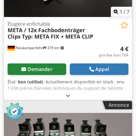
avec notre propre flotte de véhicules (sans déchargement)
Frais de port sur demande !
1
/
7
Étagère enfichable
META / 12x Fachbodenträger
Clips
Typ: META FIX + META CLIP
4 €
Neukamperfehn
379 km
prix fixe hors TVA
Demander
Appel
État:
bon (utilisé)
, Actuellement disponible en stock : env.
1.650 pièces Données techniques du support de tablette :
Fabricant : META Type : META FIX + META CLIP La livraison
comprend : 12x supports de tablette, d'occasion Version :
Annonce
p. tablettes Couleur du matériau : entièrement galvanisé
Hauteur totale : env. 53 mm largeur totale : env. 18 mm
Épaisseur du matériau : env. 1,2 mm Poids | pce. env.
0,012 Kg Vos interlocuteurs dans notre entreprise :
Monsieur : Andre Evering Dcjdpfsrl Ifxex Ak Ajk Monsieur :