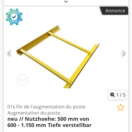
la livraison comprend : 1 x cadre de traverse profonde,
neuf avec dispositif de sécurité anti-glissement Couleur du
Annonce
matériau : acier galvanisé Sendzimir pour profondeur
d’étagère : 1 100 mm profondeur totale : 1 200 mm largeur
totale : 850 mm angle d’appui : 1 200 x 100 x 50 mm
traverse : 850 x 35 x 35 mm épaisseur du matériau :
environ 3 mm poids/pièce : environ 12,00 kg Remarque :
Dcodpfeztbtpox Ak Aek Le cadre de traverse profonde et le
dispositif de sécurité anti-glissement intégré empêchent le
glissement des unités de stockage lors de l’empilement
transversal et longitudinal de conteneurs, de caisses
grillagées et de palettes. Ils servent également à stabiliser
l’empilement des palettes dans le rayonnage.
1
/
5
01x Fin de l'augmentation du poste
Augmentation du poste,
neu // Nutzhoehe: 500 mm
von
600 - 1.150 mm Tiefe verstellbar