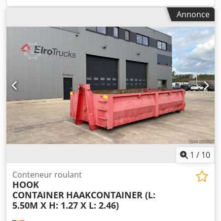
ou garage en rangée Dimensions extérieures (l × h × L) : 2
Annonce
980 × 2 400 × 5 980 mm Longueur alternative : 7 000 mm
(selon la version) Structure : élément préfabriqué
monolithique en béton armé Plancher : béton armé Murs :
béton armé Toit : béton armé Charge de trafic du plancher
: 3,5 kN/m² Charge du vent : 0,50 kN/m² Classe de
résistance du béton : B 25 Conception statique : selon les
calculs de structure de type vérifiés Fondation : fondation
pour garage individuel ou en rangée, conformément aux
calculs de structure de type État : d'occasion Emplacement
: Cologne Nombre d'unités disponibles : 4 Dcedszrm
Rdjpfx Ak Ask
1
/
10
Conteneur roulant
HOOK
CONTAINER
HAAKCONTAINER (L:
5.50M X H: 1.27 X L: 2.46)