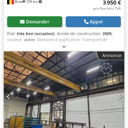
3 950 €
Bree
109 km
prix fixe hors TVA
Demander
Appel
État:
très bon (occasion)
, Année de construction:
2005
,
couleur:
autre
, Domaine d'application: Transport de
marchandises État technique: très bon État optique: très
bon Dedpszr If Njfx Ak Aeck
Annonce