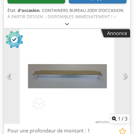
État:
d'occasion
, CONTAINERS BUREAU 20DV D’OCCASION
À PARTIR D’ESSEN – DISPONIBLES IMMÉDIATEMENT ! ✅
Type de container : container bureau 20DV ✅ État :
d’occasion, étanche au vent et à l’eau, sans équipement,
Annonce
photos originales Dcsdszqt Dbepfx Ak Ask ✅ Équipement :
installation électrique & chauffage, porte d’entrée sur le
côté court ✅ Dimensions (LxlxH) : 6.058 x 2.438 x 2.800 mm
– hauteur intérieure utile 2.500 mm ✅ Prix net ✅ Transport
: offre de livraison gratuite & sans engagement
(déchargement inclus si souhaité) – il suffit de nous
indiquer votre code postal ✅ Diversité : En plus des
containers bureaux, nous proposons également des
containers maritimes de toutes tailles standard (20DV,
40DV, 20HC, 40HC, etc.) pour le stockage, les chantiers, les
solutions logistiques ou le transport maritime Contactez-
nous dès maintenant – nous serons ravis de vous
conseiller ! NAUTEXA GmbH – Votre partenaire containers
1
/
3
Pour une profondeur de montant : 1