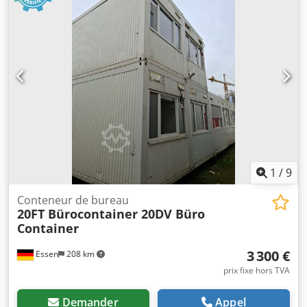
complémentaires = Djdpfezb Ei Eex Ak Ajck Informations
générales Année de fabrication : août 2005 Année modèle :
2005 Poids Poids à vide : 3 800 kg Charge utile : 32 200 kg
Poids total : 36 000 kg Fonctionnel Volume utile : 25 000 l
Marque de la carrosserie : CIMC ONE WAY 20FT,
conteneur-citerne 25 000L, L4BN, UN Portable, T11
Nombre de compartiments : 1 État État technique : très
bon État visuel : bon Informations complémentaires
Contactez Arne Honingh pour plus d'informations.
1
/
9
Conteneur de bureau
20FT Bürocontainer 20DV Büro
Container
3 300 €
Essen
208 km
prix fixe hors TVA
Demander
Appel