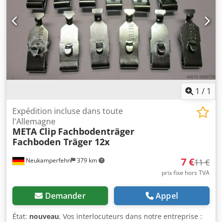
Mario Klöver Monsieur : Falk Deutsch Informations
générales sur l'article : Cet article n'est proposé qu'à
l'enlèvement. Un transport supplémentaire souhaité ou un
envoi de cet article est lié à des frais supplémentaires qui
doivent être payés séparément. en fonction du lieu de
livraison ou du volume de livraison.
1
/
1
Expédition incluse dans toute
l'Allemagne
META Clip
Fachbodenträger
Fachboden Träger 12x
7 €
Neukamperfehn
379 km
11 €
prix fixe hors TVA
Demander
Appel
État:
nouveau
, Vos interlocuteurs dans notre entreprise :