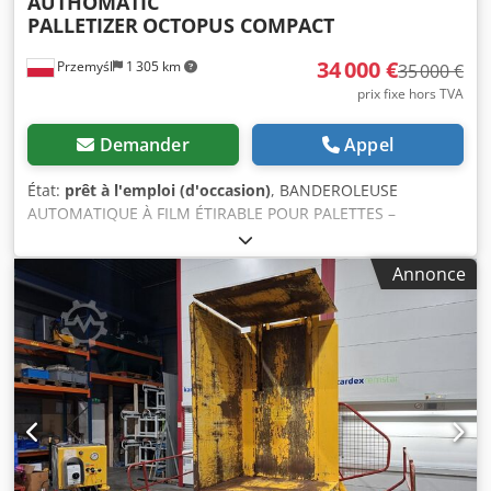
AUTHOMATIC
PALLETIZER
OCTOPUS COMPACT
34 000 €
Przemyśl
1 305 km
35 000 €
prix fixe hors TVA
Demander
Appel
État:
prêt à l'emploi (d'occasion)
, BANDEROLEUSE
AUTOMATIQUE À FILM ÉTIRABLE POUR PALETTES –
PALETTISEUR OCTOPUS COMPACT FABRIQUÉ PAR HALOILA,
FINLANDE 30 PALETTES PAR HEURE TRÈS BON ÉTAT VIDÉO
Annonce
JOINTE Cjdpeyb H Hfofx Aiterf