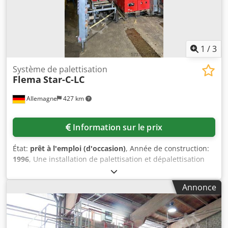
1
/
3
Système de palettisation
Flema
Star-C-LC
Allemagne
427 km
Information sur le prix
État:
prêt à l'emploi (d'occasion)
, Année de construction:
1996
, Une installation de palettisation et dépalettisation
Otto Fleischer (Flema) pour caisses est disponible. Types
de palettes : palette NRW/palette Europe/palette bière.
Annonce
Capacité de palettisation : 500 caisses/h. Dimensions
palette bière X/Y : 1200 mm/1000 mm. Pression de service :
4 bar. Documentation disponible. Une visite sur site est
possible. Cedpfeyhgm Sjx Aiterf