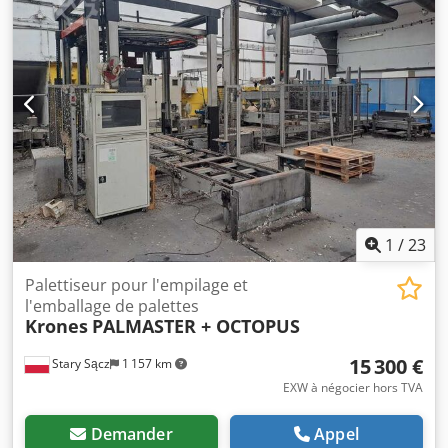
KRONES est également disponible à la vente.
1
/
23
Palettiseur pour l'empilage et
l'emballage de palettes
Krones
PALMASTER + OCTOPUS
15 300 €
Stary Sącz
1 157 km
EXW à négocier hors TVA
Demander
Appel