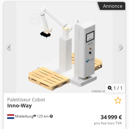
Annonce
1
/
1
Palettiseur Cobot
Inno-Way
34 999 €
Middelburg
125 km
prix fixe hors TVA