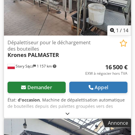
1
/
14
Dépalettiseur pour le déchargement
des bouteilles
Krones
PALMASTER
16 500 €
Stary Sącz
1 157 km
EXW à négocier hors TVA
Demander
Appel
État:
d'occasion
, Machine de dépalettisation automatique
de bouteilles depuis des palettes groupées vers des
convoyeurs à plaques. Fabricant : KRONES Crsdpeyrf Txsfx
Aitjf Modèle : PALMASTER Année de fabrication : 1996
Annonce
Machine d'occasion, toujours installée – conforme aux
photos. Documentation technique d'origine. Un palettiseur