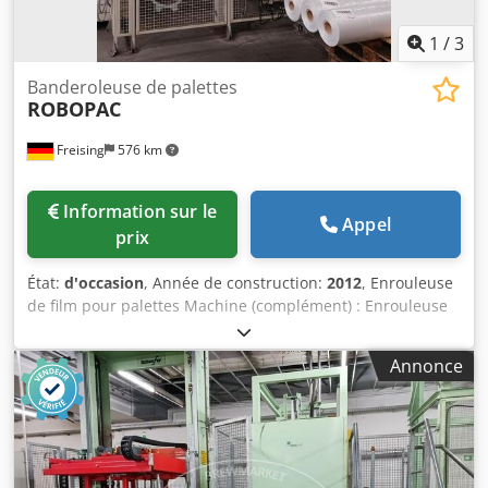
1
/
3
Banderoleuse de palettes
ROBOPAC
Freising
576 km
Information sur le
Appel
prix
État:
d'occasion
, Année de construction:
2012
, Enrouleuse
de film pour palettes Machine (complément) : Enrouleuse
de film Capacité maximale : 55 palettes/heure pour une
hauteur maximale de 1 600 mm (hauteur standard 2 300
Annonce
mm) Vitesse de rotation maximale : 20 tr/min Puissance : 4
kW Courant : 7,5 A Tension : 400 V Fréquence : 50 Hz Air
comprimé : 6 bar Formats : Palettes de 1 200 x 800 mm
(max. 1 200 x 1 200 mm, min. 600 x 800 mm) Sens de
passage : droite -> gauche Commande / Contrôle : Armoire