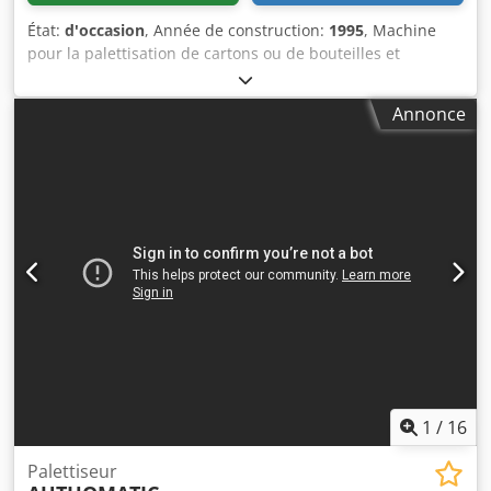
État:
d'occasion
, Année de construction:
1995
, Machine
pour la palettisation de cartons ou de bouteilles et
l’enroulement avec film étirable. Fabricant : KRONES
Modèle : PALMASTER Année de fabrication : 1995 Le lot
Annonce
comprend une banderoleuse de palettes OCTOPUS avec
presseur. Machines d’occasion, encore installées – comme
sur les photos. Documentation technique disponible.
Crjdpfoyrf Atox Aitjf Un dépalletiseur KRONES est
également proposé.
1
/
16
Palettiseur