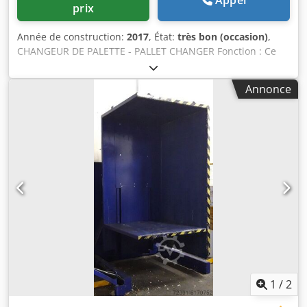
prix
Année de construction:
2017
, État:
très bon (occasion)
,
CHANGEUR DE PALETTE - PALLET CHANGER Fonction : Ce
robot vous permet la bascule à 105° et le maintien de vos
charges par serrage latéral. Son plateau amovible permet
Annonce
la descente de votre palette sans effort, tandis que les
marchandises restent maintenues, en bascule, le temps
de l’opération. Récupération de la palette au ras du sol,
pour un changement de : Csdop Am Shjpfx Aitorf Palette
bois à plastique Palette cassée Le changeur de palettes est
le matériel le plus évolué de la gamme permettant la prise
et la dépose de la charge et des palettes au sol,
uniquement par transpalettes. - Zéro intervention
manuelle de l’opérateur - Charge maintenue latéralement
et par plateau supérieur - Polyvalent (cartons, bobines…) -
Charges sensibles ayant besoin de rester stables -
Commande par boite à boutons sur cycle automatique -
Construction sur mesure adaptée aux charges clients - Le
robot assure un changement de palette sécurisé
1
/
2