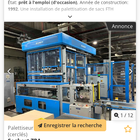
État:
prêt à l'emploi (d'occasion)
, Année de construction:
1992
, Une installation de palettisation de sacs FTH
Fördertechnik est disponible. Regroupement : par 5,
capacité de palettisation : env. 1500 sacs/h, dimensions de
Annonce
palettes X/Y 1 : 1200mm/800mm, dimensions de palettes
X/Y 2 : 1200mm/1000mm, schéma d’empilage : variable,
dimensions totales de l’installation X/Y : env.
12600mm/5700mm. Une visite sur place est possible.
Cedpfexd Avaex Aitorf
1
/
12
Enregistrer la recherche
Palettiseur à couches pour paquets
(cerclés)