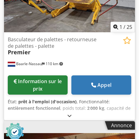
1
/
25
Basculateur de palettes - retourneuse
de palettes - palette
Premier
Baarle-Nassau
110 km
Information sur le
Appel
prix
État:
prêt à l'emploi (d'occasion)
, Fonctionnalité:
entièrement fonctionnel
, poids total:
2 000 kg
, capacité de
charge:
2 000 kg
, Nous pouvons vous proposer une
basculeur de palettes PREMIER, inverseur de palettes,
Annonce
retourneuse de palettes. Basculeur de palettes : PREMIER
(fabriqué au Royaume-Uni) Modèle : inverseur Numéro de