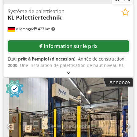
Système de palettisation
KL Palettiertechnik
Allemagne
427 km
Information sur le prix
État:
prêt à l'emploi (d'occasion)
, Année de construction:
2000
, Une installation de palettisation de haut niveau KL-
Palettiertechnik est disponible. Produit à palettiser : sacs,
capacité de palettisation : 1800 sacs/heure, plage de tailles
Annonce
de sacs : 5 à 70 litres, hauteur d’entrée des palettes : 700
mm, hauteur de sortie des palettes : 700 mm, hauteur
d’entrée des sacs : 3300 mm, dimensions maximales de la
couche (L/l) : 1200 mm/1400 mm, hauteur de pile maximale
: 2400 mm, motifs : 3/6/4/5, dimensions maximales de la
palette (L/l) : 800 mm/1200 mm, puissance : 32 kW.
Dimensions de la machine (L/l/H) : environ 9400 mm/4650
mm/3300 mm, poids : environ 4000 kg, IHM : Yaskawa,
modernisation de l’unité de commande : 2019.