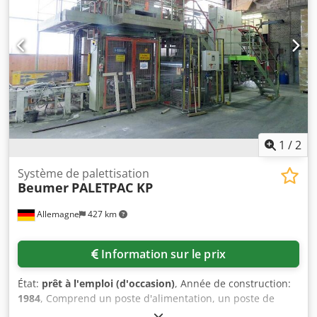
1
/
2
Système de palettisation
Beumer
PALETPAC KP
Allemagne
427 km
Information sur le prix
État:
prêt à l'emploi (d'occasion)
, Année de construction:
1984
, Comprend un poste d'alimentation, un poste de
dépilage, une ligne d'alimentation, un dispositif de