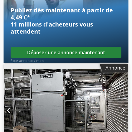
Historique, documentation et schéma électriques
disponibles Crsdpfszg I Umox Aitjf
Publiez dès maintenant à partir de
4,49 €
*
11 millions d'acheteurs
vous
attendent
Déposer une annonce maintenant
*par annonce / mois
Annonce