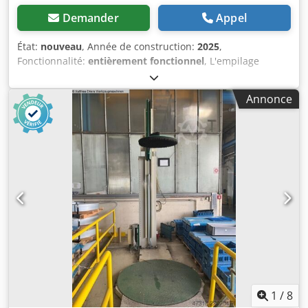
Demander
Appel
État:
nouveau
, Année de construction:
2025
,
Fonctionnalité:
entièrement fonctionnel
, L'empilage
automatisé de cartons sur palette à l'aide d'un cobot
améliore l'efficacité et réduit le travail physique sur le lieu
Annonce
de travail. Grâce au bras compact du cobot Fairino, cette
technologie est désormais accessible à presque toutes les
entreprises de production. Codpfjwqnb Dox Aitsrf Charge
utile puissante : Déplace des produits jusqu'à 18 kg
Empilage efficace : Convient aux positions à deux palettes
Haute portée : Empilage jusqu'à 2 mètres de hauteur
1
/
8