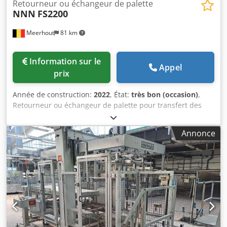
Retourneur ou échangeur de palette
NNN
FS2200
Meerhout
81 km
Information sur le
Appel
prix
Année de construction:
2022
, État:
très bon (occasion)
,
Retourneur ou échangeur de palette pour transfert des
charges d'une palette a l'autre. Transfert de charges en
palette bois aux palette plastique, d’euro palette aux chep
Annonce
palette. On peut manipuler des cartons, sac, canis ter,
bouteilles etc. Type : FS Cjdpfx Asg Rmfaoitjrf Bon état
Capacité : 2000 kg Table de charge 1200 * 1200 mm
Ouverture : 2200 mm Commande : Electrique