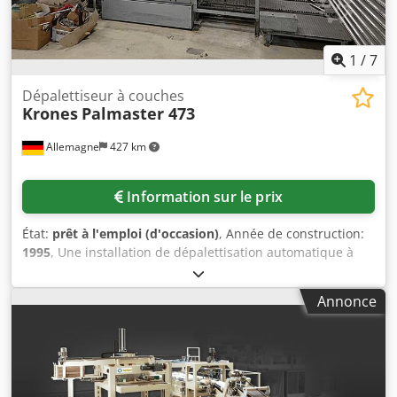
1
/
7
Dépalettiseur à couches
Krones
Palmaster 473
Allemagne
427 km
Information sur le prix
État:
prêt à l'emploi (d'occasion)
, Année de construction:
1995
, Une installation de dépalettisation automatique à
couches, de marque Krones, est disponible. Format des
palettes X/Y : 1 200 mm/1 100 mm, hauteur maximale des
Annonce
palettes : 2 110 mm, sens de déplacement des palettes :
longitudinal, capacité maximale de dépalettisation :
8 000 conteneurs/heure, formats de volume des
conteneurs : 200 ml/375 ml/750 ml/1 000 ml, plage de
diamètres des conteneurs : 55,5 mm à 89,5 mm, plage de