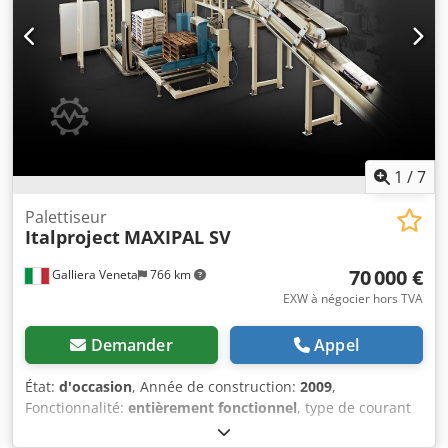
hauteurs des conteneurs : 205,5 mm à 310 mm, hauteur
de transport des conteneurs : 3 290 mm, hauteur de
transport des palettes : 550 mm. Dimensions de la
machine X/Y/Z : environ 6 300 mm/2 200 mm/3 350 mm,
poids : environ 3 800 kg. Documentation disponible. Une
visite sur site est possible. Crsdpfezl U Nuex Aitef
1
/
7
Palettiseur
Italproject
MAXIPAL SV
70 000 €
Galliera Veneta
766 km
EXW à négocier hors TVA
Demander
Appel
État:
d'occasion
, Année de construction:
2009
,
Fonctionnalité:
entièrement fonctionnel
, type de courant
d'entrée:
triphasé
, hauteur d'encombrement:
5 500 mm
,