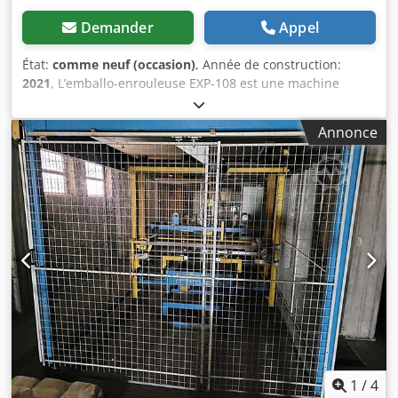
acier noir Implantation / Position : autoportant avec
fixation au sol Équipements : entrée et sortie palettes,
Demander
Appel
convoyeurs à rouleaux, élévateurs pour 1 palette vide et 1
palette pleine, dispositif Eurapack de sécurisation des
État:
comme neuf (occasion)
, Année de construction:
palettes avec aspirateur de corde, déchargeur, magasin de
2021
, L’emballo-enrouleuse EXP-108 est une machine
palettes, chargeur, système de cerclage Bornbinder,
offrant un excellent rapport qualité-prix. Elle est très
clôtures de protection, escaliers et plateformes, armoires
simple à utiliser, performante et fiable. Il s’agit d’une
Annonce
électriques
emballo-enrouleuse idéale pour les petites et moyennes
capacités d’emballage. L’emballo-enrouleuse de la série
EXP est un excellent outil pour l’emballage de palettes. En
choisissant le bon type de film, le retour sur
investissement peut être réalisé en un an. Diamètre de la
platine tournante : 1500 mm, avec une capacité de charge
de 1650 kg. Hauteur maximale d’emballage : 2000 mm.
Poids : environ 435 kg. Emballo-enrouleuse automatique
EXP-108 pour l’emballage de palettes, adaptée aux
entreprises ayant une capacité d’emballage moyenne à
élevée (jusqu’à 30 palettes/heure). La machine est équipée
en standard de 3 programmes configurables et d’un
système de pré-étirage motorisé du film, avec un pré-
étirage réglable de 230 % ou 300 % (étirement d’1 m de
1
/
4