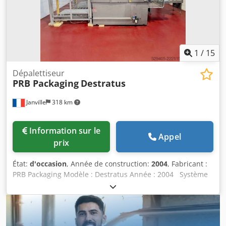
préalable !
1
/
15
Dépalettiseur
PRB Packaging
Destratus
Janville
318 km
Information sur le
Appel
prix
État:
d'occasion
, Année de construction:
2004
, Fabricant :
PRB Packaging Modèle : Destratus Année : 2004 Système
automatisé pour prélever des packs de flacons ou cartons
depuis une palette. Le matériel assure de manière continu
l’alimentation de flacons vides pour le reste de la ligne.
Barrière immatérielle. Pupitre de commande UniOP.