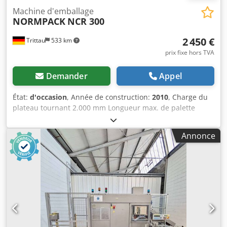
Machine d'emballage
NORMPACK
NCR 300
2 450 €
Trittau
533 km
prix fixe hors TVA
Demander
Appel
État:
d'occasion
, Année de construction:
2010
, Charge du
plateau tournant 2.000 mm Longueur max. de palette
1.200 mm Largeur max. de palette 1.000 mm Hauteur max.
de palette 2.250 mm Diamètre max. du film 300 mm
Annonce
Largeur max. du film 500 mm Vitesse max. du plateau
tournant 14 tr/min Dimensions L x l x H 2,85 x 1,52 x 1,50 m
Selon notre évaluation, la machine est en bon état
d’occasion et peut être vue sous courant sur rendez-vous.
Les accessoires, outils et dispositifs de serrage visibles ne
font partie de la livraison que s’ils sont mentionnés dans
les informations complémentaires. Crsdpfezbvhrox Aitjf
Sous réserve de modifications et d’erreurs dans les
données techniques et indications ainsi que de vente