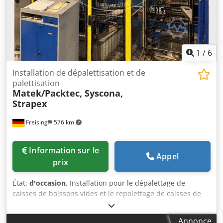
L’installation est poussiéreuse en raison de
l’environnement de l’atelier, mais, selon nos informations,
elle est entièrement fonctionnelle. Documentation
disponible. Une visite sur place est possible. Cjdjzlkavspfx
Aitorf
1
/
6
Installation de dépalettisation et de
palettisation
Matek/Packtec, Syscona,
Strapex
Freising
576 km
Information sur le
Appel
prix
État:
d'occasion
, Installation pour le dépalettage de
caisses de boissons vides et le repalettage de caisses de
boissons pleines. Le système est composé des éléments
suivants : - Dépalettiseur (Matek/Packtech, 2001), robot à
Annonce