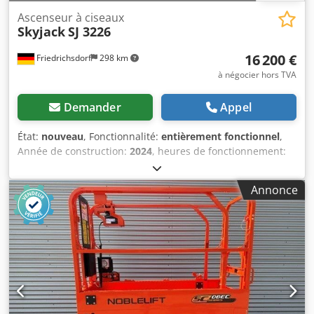
Ascenseur à ciseaux
Skyjack
SJ 3226
16 200 €
Friedrichsdorf
298 km
à négocier hors TVA
Demander
Appel
État:
nouveau
, Fonctionnalité:
entièrement fonctionnel
,
Année de construction:
2024
, heures de fonctionnement:
13 h
, capacité de charge:
227 kg
, poids à vide:
2 014 kg
,
hauteur de construction:
1 930 mm
, type de carburant:
Annonce
électrique
, longueur totale:
2 320 mm
, type de
transmission:
Elektro
, largeur de construction:
840 mm
,
hauteur de travail:
9 790 mm
, Plate-forme de travail à
ciseaux État : appareil neuf État technique : Neuf Pneus
avant type : caoutchouc plein Chedpsurz R Sjfx An Hsa
Dimensions des pneus avant : 16x5x12 Pneus avant état :
80 - 100%. Pneus arrière type : caoutchouc plein Pneus
arrière Dimension : 16x5x12 Pneus arrière État : 80 - 100%
Pneus avant