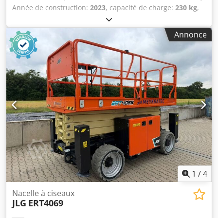
Année de construction:
2023
, capacité de charge:
230 kg
,
poids à vide:
1 977 kg
, type de carburant:
électrique
,
longueur totale:
2 400 mm
, type de transmission:
Elektro
,
Annonce
largeur de construction:
810 mm
, hauteur de travail:
10 000 mm
, Plateforme élévatrice à ciseaux État : prête à
l'emploi et entièrement fonctionnelle Chjdpfxszr Accj An
Hja État technique : très bon Type de batterie : PzS Année
de fabrication de la batterie : 2023
1
/
4
Nacelle à ciseaux
JLG
ERT4069