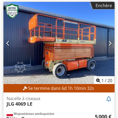
Enchère
1
/
20
Se termine dans
6
d
1
h
10
min
30
s
Nacelle à ciseaux
JLG
4069 LE
Województwo wielkopolskie
5 000 €