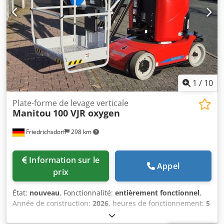
Type de pneumatiques arrière : bandages pleins
Dimensions pneus arrière : 16-5-11 1/4 État des pneus
arrière : 80 - 100% Batterie tension : 24V Batterie capacité :
250Ah Type de batterie : PzS Chodpfoy Etzfox An Hoa
Année de la batterie : 2018 État de la batterie : 80 - 100%
1
/
10
Plate-forme de levage verticale
Manitou
100 VJR oxygen
Friedrichsdorf
298 km
Information sur le
Appel
prix
État:
nouveau
, Fonctionnalité:
entièrement fonctionnel
,
Année de construction:
2026
, heures de fonctionnement:
5
h
, capacité de charge:
200 kg
, poids à vide:
2 700 kg
,