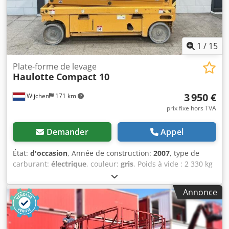
extérieures) : 1640 mm
1
/
15
Plate-forme de levage
Haulotte
Compact 10
3 950 €
Wijchen
171 km
prix fixe hors TVA
Demander
Appel
État:
d'occasion
, Année de construction:
2007
, type de
carburant:
électrique
, couleur:
gris
, Poids à vide : 2 330 kg
Dimensions (L x l x H) : 251 x 120 x 223 cm - Année de
fabrication : 2007 - Documentation disponible : Oui -
Annonce
Marquage CE : Oui - Motorisation : Électrique - Certificat CE
: Non - Numéro de série : CW133041 - Hauteur de travail
[mm] : 8140 - Hauteur de la plateforme [mm] : 2230 -
Capacité de charge de la plateforme [kg] : 450 -