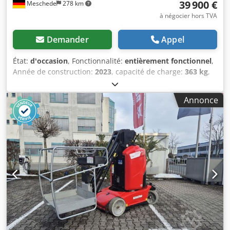
39 900 €
Meschede
278 km
à négocier hors TVA
Demander
Appel
État:
d'occasion
, Fonctionnalité:
entièrement fonctionnel
,
Année de construction:
2023
, capacité de charge:
363 kg
,
poids à vide:
4 790 kg
, type de carburant:
électrique
,
longueur totale:
3 530 mm
, type de transmission:
Elektro
,
Annonce
largeur de construction:
1 760 mm
, hauteur de travail:
14 000 mm
, Plateforme élévatrice à ciseaux État : prête à
l’emploi et entièrement fonctionnelle Chjdszr Ab Sopfx An
Hea État technique : très bon Type de batterie : PzS Année
de fabrication de la batterie : 2023