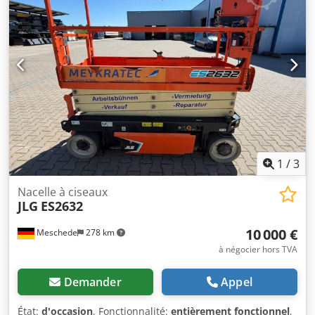
Hea État technique : très bon Type de batterie : PzS Année
de fabrication de la batterie : 2024
1
/
3
Nacelle à ciseaux
JLG
ES2632
10 000 €
Meschede
278 km
à négocier hors TVA
Demander
Appel
État:
d'occasion
, Fonctionnalité:
entièrement fonctionnel
,