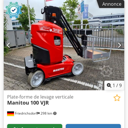
hauteur de construction:
1 990 mm
, type de carburant:
Annonce
électrique
, longueur totale:
2 820 mm
, type de
transmission:
Elektro
, portée du bras:
3 000 mm
, largeur
de construction:
990 mm
, hauteur de travail:
9 900 mm
,
Plateforme élévatrice verticale État : Machine neuve
Chedpfx Anjyhr D As Hsa État technique : Neuf Type de
bandage avant : Bandages pleins Dimension des bandages
avant : 16-5-11 1/4 État des bandages avant : 80 - 100 %
Type de bandage arrière : Bandages pleins Dimension des
bandages arrière : 16-5-11 1/4 État des bandages arrière :
80 - 100 % Batterie volts : 24V Capacité batterie : 250Ah
Type de batterie : PzS Année de fabrication de la batterie :
2025 État de la batterie : 80 - 100 % Chargeur intégré
1
/
9
Plate-forme de levage verticale
Manitou
100 VJR
Friedrichsdorf
298 km