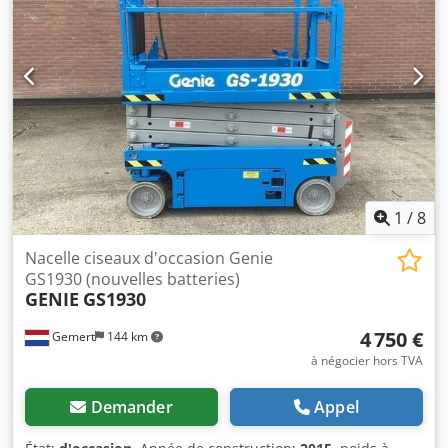
1
/
8
Nacelle ciseaux d'occasion Genie
GS1930 (nouvelles batteries)
GENIE
GS1930
4 750 €
Gemert
144 km
à négocier hors TVA
Demander
Appel