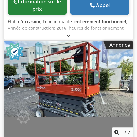
Information sur le
Appel
prix
État:
d'occasion
, Fonctionnalité:
entièrement fonctionnel
,
Année de construction:
2016
, heures de fonctionnement:
180 h
, capacité de charge:
200 kg
, poids à vide:
2 700 kg
,
hauteur de construction:
1 990 mm
, type de carburant:
Annonce
électrique
, longueur totale:
2 820 mm
, type de
transmission:
Elektro
, portée du bras:
3 000 mm
, largeur
de construction:
990 mm
, hauteur de travail:
9 900 mm
,
Châssis élévateur vertical État technique : très bon Pneus
avant, type : bandage Pneus avant, taille : 16-5-11 1-4
Pneus avant, état : 80 à 100 % Pneus arrière, type :
bandage Pneus arrière, taille : 16-5-11 1-4 Csdpfx
Anezdwbke Hsha Pneus arrière, état : 80 à 100 % Batterie,
voltage : 24 V Batterie, capacité : 250 Ah Batterie, année de
fabrication : 2016 Batterie, état : 60 à 80 %
1
/
7