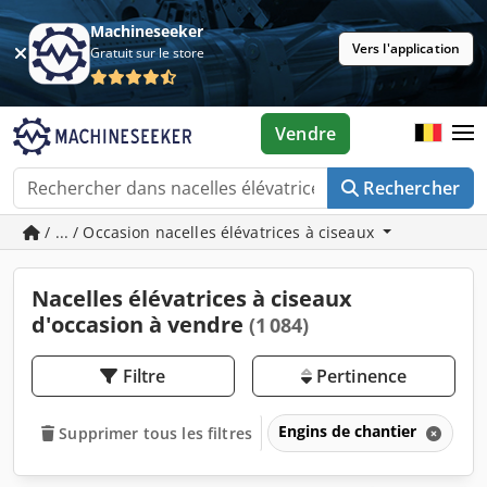
Machineseeker
Vers l'application
Gratuit sur le store
Vendre
Rechercher
/ ... / Occasion nacelles élévatrices à ciseaux
Nacelles élévatrices à ciseaux
d'occasion à vendre
(1 084)
Filtre
Pertinence
Engins de chantier
Pl
Supprimer tous les filtres