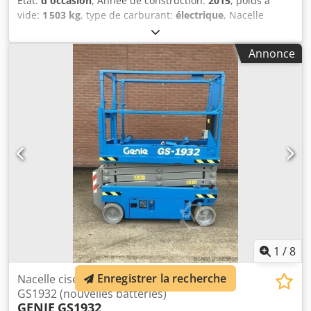
État:
d'occasion
, Année de construction:
2015
, poids à
vide:
1 503 kg
, type de carburant:
électrique
, Nacelle
ciseaux d'occasion à vendre : Année de construction :
2015-2016. Poids : 1503 kilos. dimensions : 1,65 x 0.82
Annonce
mètre. Plateau extensible : 90 cm. Chsdpoyz Dznsfx An Hea
Entraînement : électrique. Capacité de levage : 227kg.
nouvelles batteries incluses ! Prix à l'unité : € 4.750,-. HT
1
/
8
Enregistrer la recherche
Nacelle ciseaux d'occasion Genie
GS1932 (nouvelles batteries)
GENIE
GS1932