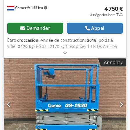
4 750 €
Gemert
144 km
à négocier hors TVA
Demander
Appel
État:
d'occasion
, Année de construction:
2016
, poids à
vide:
2 170 kg
, Poids : 2170 kg Chsdpfxey T I R Ds An Hoa
Capacité de levage : 454 kg Dimensions : 2,30 x 1,20 mètre
Plateau extensible de 90cm Électrique. Prix : € 4.750,- HT
Annonce