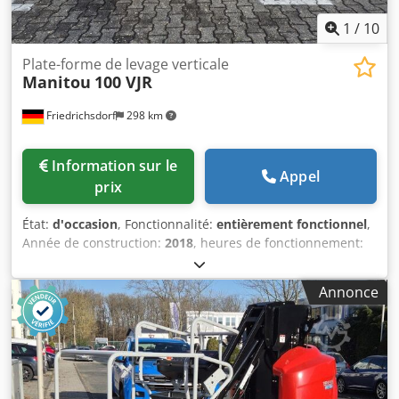
1
/
10
Plate-forme de levage verticale
Manitou
100 VJR
Friedrichsdorf
298 km
Information sur le
Appel
prix
État:
d'occasion
, Fonctionnalité:
entièrement fonctionnel
,
Année de construction:
2018
, heures de fonctionnement:
380 h
, capacité de charge:
200 kg
, poids à vide:
2 650 kg
,
hauteur de construction:
1 990 mm
, type de carburant:
Annonce
électrique
, longueur totale:
2 820 mm
, type de
transmission:
Elektro
, portée du bras:
3 000 mm
, largeur
de construction:
990 mm
, hauteur de travail:
9 900 mm
,
Plateforme élévatrice verticale État technique : bon Type
de pneumatiques avant : bandages pleins Dimensions
pneus avant : 16-5-11 1/4 État des pneus avant : 80 - 100%