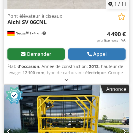
1
/
11
Pont élévateur à ciseaux
Aichi
SV 06CNL
4 490 €
Neuss
174 km
prix fixe hors TVA
Demander
Appel
État:
d'occasion
, Année de construction:
2012
, hauteur de
levage:
12 100 mm
, type de carburant:
électrique
, Groupe
motopropulseur Transmission : roues Poids Poids à vide :
1 810 kg Fonctionnalités Capacité de levage : 360 kg
Annonce
Hauteur de travail : 810 cm Dimensions de la benne :
230 x 80 x 171 cm Marquage CE : oui État État général :
moyen État technique : moyen État esthétique : moyen
Informations complémentaires Conditions de livraison :
EXW Csdev Tibropfx An Hoha Pays de fabrication : JP
Informations complémentaires Pour obtenir de plus
amples informations, veuillez contacter Christian Theißen.