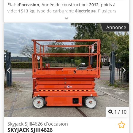
État:
d'occasion
, Année de construction:
2012
, poids à
vide:
1 513 kg
, type de carburant:
électrique
, Plusieurs
nacelles ciseaux en bon état de fonctionnement et prêtes à
l'emploi à vendre Poids : 1513 kilos. dimensions : 1,65 x
Annonce
0.82 mètre. Plateau extensible : 90 cm. Entraînement :
électrique. Cedpfx Anozczxre Hjha Capacité de levage :
227kg. Prix à l'unité : € 3.950,-. HT Plusieurs en stock !
1
/
10
Skyjack SJIII4626 d'occasion
SKYJACK
SJIII4626