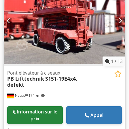
Dimensions de transport : 2510 mm x 1200 mm x 2230 mm
(L x l x H) - Poids de transport [kg] : 2330 kg - Nombre de
colis pour le transport : 1 Informations financières
Chedpeyvf Udefx An Hoa TVA : Le prix indiqué est majoré
de la TVA. TVA/régime de marge bénéficiaire : TVA
déductible pour les entreprises. Livraison et reprise
possibles à tout moment pour tous les équipements
industriels. Koen van Lent
1
/
13
Pont élévateur à ciseaux
PB Lifttechnik
S151-19E4x4,
defekt
Neuss
174 km
Information sur le
Appel
prix