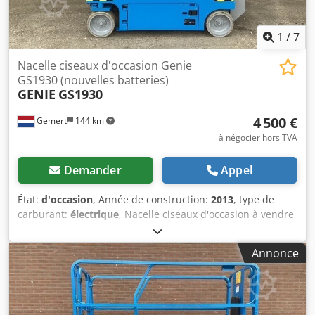
1
/
7
Nacelle ciseaux d'occasion Genie
GS1930 (nouvelles batteries)
GENIE
GS1930
4 500 €
Gemert
144 km
à négocier hors TVA
Demander
Appel
État:
d'occasion
, Année de construction:
2013
, type de
carburant:
électrique
, Nacelle ciseaux d'occasion à vendre
: Année de construction : 2012-2013.Poids : 1503 kilos.
dimensions : 1,65 x 0.82 mètre. Plateau extensible : 90 cm.
Annonce
Cedpfx Anoy T I Rqo Heha Entraînement : électrique.
Capacité de levage : 227kg. nouvelles batteries incluses !
Prix à l'unité : € 4.500,-. HT