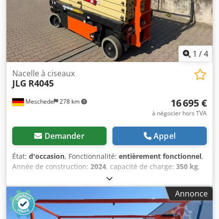
1
/
4
Nacelle à ciseaux
JLG
R4045
16 695 €
Meschede
278 km
à négocier hors TVA
Demander
Appel
État:
d'occasion
, Fonctionnalité:
entièrement fonctionnel
,
Année de construction:
2024
, capacité de charge:
350 kg
,
poids à vide:
3 175 kg
, type de carburant:
essence
,
longueur totale:
2 710 mm
, type de transmission:
Benzin
,
Annonce
largeur de construction:
1 140 mm
, hauteur de travail:
14 000 mm
, Plateforme élévatrice à ciseaux État : prête à
l’emploi et entièrement fonctionnelle Chodpfezr Aciox An