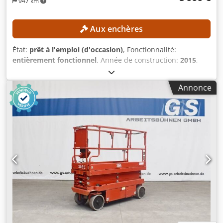
947 km
Aux enchères
État:
prêt à l'emploi (d'occasion)
, Fonctionnalité:
entièrement fonctionnel
, Année de construction:
2015
,
heures de fonctionnement:
387 h
, numéro de
machine/véhicule:
0200245029
, hauteur de travail:
14 000
Annonce
mm
, CARACTÉRISTIQUES TECHNIQUES Hauteur de travail :
14 m Chedpfx Anozrgxzs Hsa Type de transmission : 4 × 4
CARACTÉRISTIQUES DE LA MACHINE Capacité de charge de
la plateforme : 360 kg maximum Nombre de personnes : 2
maximum Charge utile admissible : 200 kg maximum Force
manuelle : 400 N maximum Vitesse du vent : 12,5 m/s
maximum Heures de fonctionnement : 387 h ÉQUIPEMENT
Chargeur de batterie Référence externe : SL15850SP