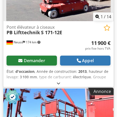
batteries, sans pupitre de commande. Cedpfx Aoyxplgsn
Hoha Emplacement : 41468 Neuss Disponible
immédiatement.
1
/
14
Pont élévateur à ciseaux
PB Lifttechnik
S 171-12E
11 900 €
Neuss
174 km
prix fixe hors TVA
Demander
Appel
État:
d'occasion
, Année de construction:
2013
, hauteur de
levage:
3 100 mm
, type de carburant:
électrique
, Groupe
motopropulseur Transmission : Roue Poids Poids à vide :
4 670 kg Caractéristiques Capacité de levage : 150 kg
Annonce
Hauteur de travail : 1 690 cm Dimensions de la benne :
298 x 121 x 225 cm Marquage CE : oui État État général :
moyen État technique : moyen État esthétique : moyen
Informations complémentaires Conditions de livraison :
EXW Informations complémentaires Pour obtenir de plus