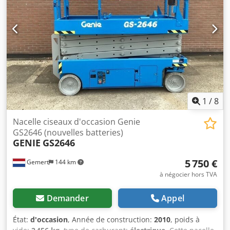
1
/
8
Nacelle ciseaux d'occasion Genie
GS2646 (nouvelles batteries)
GENIE
GS2646
5 750 €
Gemert
144 km
à négocier hors TVA
Demander
Appel
État:
d'occasion
, Année de construction:
2010
, poids à