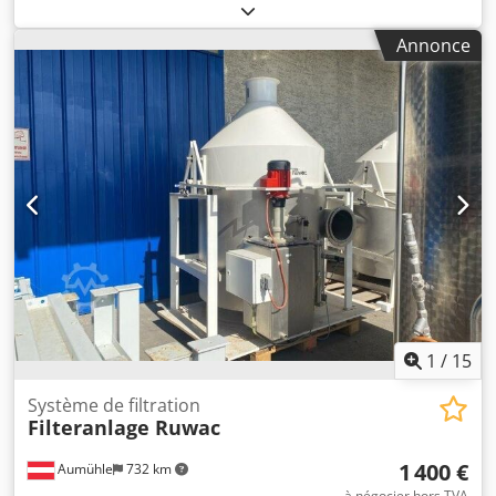
Protection contre les explosions : certification ATEX
Équipement : Crjdpfxexv Ah Hs Al Dsf - Armoire électrique
Annonce
incluse - Équipement à ultrasons inclus - Différents cadres
de tamis inclus - Utilisé auparavant pour les poudres de
revêtement.
1
/
15
Système de filtration
Filteranlage Ruwac
1 400 €
Aumühle
732 km
à négocier hors TVA