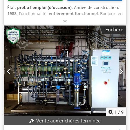
État:
prêt à l'emploi (d'occasion)
, Année de construction:
1988
, Fonctionnalité:
entièrement fonctionnel
, Bonjour, en
vendre un Unité de filtre à bougie GAF Duplex. Credpfx
Alovl Imkj Def Entièrement en acier inoxydable, 1.4404 État
Enchère
voir photos, EXW Marthalen
1
/
9
Vente aux enchères terminée