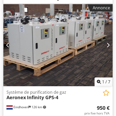
Année de fabrication : 1991 Numéro de fabrication : 1992
Annonce
Type de cartouche filtrante : cartouche Volume : 105 litres
Type de vis de serrage : M20 x 85 A2 (10 pièces)
Cartouches : Nombre : 16 pièces Longueur : 73 cm Maille :
5 x 3 mm (longueur x largeur) Réservoir : Pression de
service admissible (bar) : liquide 10 / gaz 10 Température
de service admissible (°C) : liquide 85 / gaz 85 Dimensions :
Hauteur : environ 1,78 m Largeur : environ 56 cm Poids :
environ 150 kg En très bon état !
1
/
7
Système de purification de gaz
Aeronex
Infinity GPS-4
950 €
Eindhoven
126 km
prix fixe hors TVA