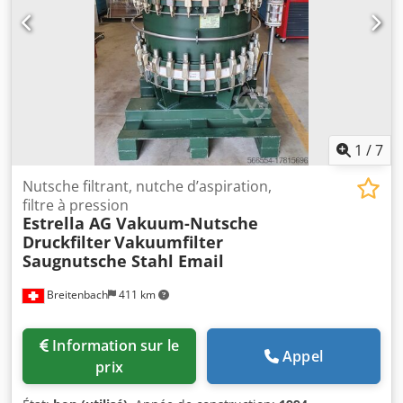
D Hox Al Derf 1 pompe à membrane pneumatique, 1
module de céramique UF, 1 dispositif de surveillance de la
température, 1 vanne de régulation, 4 manomètres avec
affichage, 1 unité de commande conforme à la norme VDE
0110/0113 CE, 1 débitmètre, 1 préassemblage de
l’installation dans l’usine du fournisseur.
1
/
7
Nutsche filtrant, nutche d’aspiration,
filtre à pression
Estrella AG Vakuum-Nutsche
Druckfilter
Vakuumfilter
Saugnutsche Stahl Email
Breitenbach
411 km
Information sur le
Appel
prix