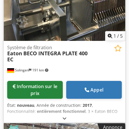
1
/
5
Système de filtration
Eaton
BECO INTEGRA PLATE 400
EC
Solingen
191 km
Information sur le
Appel
prix
État:
nouveau
, Année de construction:
2017
,
Fonctionnalité:
entièrement fonctionnel
, 3 × Eaton BECO
INTEGRA® PLATE 400 EC – Systèmes de filtration à plaques
hermétiquement fermés (2017, inutilisés) Neufs, jamais
Annonce