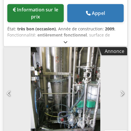
Information sur le
Appel
prix
État:
très bon (occasion)
, Année de construction:
2009
,
Fonctionnalité:
entièrement fonctionnel
, surface de
filtration:
0,283 m²
, Filtre à pression Nutsche, filtre à vide,
Nutsche sous pression Année de fabrication : 2009 État :
Annonce
d'occasion Disponibilité : sur stock Documentation :
complète Désignation/type : Filtre à pression Nutsche,
filtre à vide, filtre d'aspiration, capacité 62 litres
Opérationnel : oui Surface de filtration : 0,283 m² Matériau
: acier inoxydable 1.4404 Volume total chambre de
chauffage/refroidissement (L) : 10 Codpjxxxqvjfx Al Djrf
Poids (kg) : 204 Volume total cuve (L) : 62 Température de
service autorisée, cuve (°C) : -20/+150 Pression de service
autorisée, cuve (bar) : -1/+6 Pression de service autorisée,
chauffage (bar) : -1/+6 Température de service autorisée,
chauffage (°C) : -20/+150 Surpression de calcul (bar) : 11,5
Construction porteuse : sur pieds Matériau chauffage :
1.4404 Pays de fabrication : Suisse Accessoires et