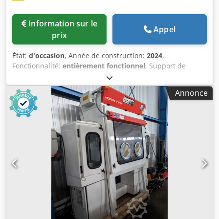
Information sur le
Appel
prix
État:
d'occasion
, Année de construction:
2024
,
Fonctionnalité:
entièrement fonctionnel
, Support de
système encapsulé 3M 16EZB – Porte-filtre pour capsules
de production Fabricant : 3M Purification Inc. / 3M
Annonce
Separation and Purification Sciences Division Modèle :
3M™ Encapsulated System Holder 16EZB Année de
fabrication : 2024 Localisation : Marburg, Allemagne État :
Occasion, déjà en service Prix neuf : Env. 78.000 USD
Description : À vendre : un support de système encapsulé
3M™ de type 16EZB de haute qualité, destiné à la
production biopharmaceutique, aux installations pilotes et
au développement de processus. Ce porte-filtre a été
spécialement conçu pour l’accueil des capsules de
production 3M. Il convient aussi bien aux processus en
amont (upstream) qu’en aval (downstream). La
configuration de procédé verticale assure une exploitation