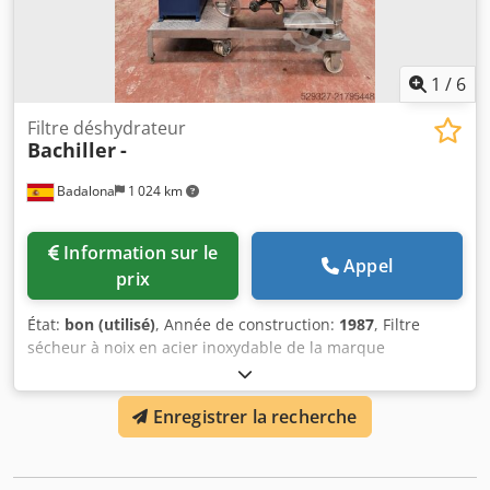
1
/
6
Filtre déshydrateur
Bachiller
-
Badalona
1 024 km
Information sur le
Appel
prix
État:
bon (utilisé)
, Année de construction:
1987
, Filtre
sécheur à noix en acier inoxydable de la marque
E.BACHILLER, surface de 0,4 m². Cjdey Hfx Espfx Al Dorf
Année : 1987. Centrale hydraulique avec moteur de 7,5 ch,
Enregistrer la recherche
1410 tr/min, 50 Hz, 220 V. Sans documentation.