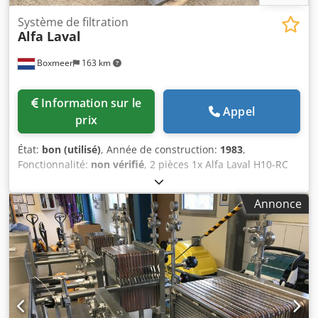
Système de filtration
Alfa Laval
Boxmeer
163 km
Information sur le
Appel
prix
État:
bon (utilisé)
, Année de construction:
1983
,
Fonctionnalité:
non vérifié
, 2 pièces 1x Alfa Laval H10-RC
Cjdpsr Nvg Ssfx Al Derf 1x Alfa Laval H10
Annonce