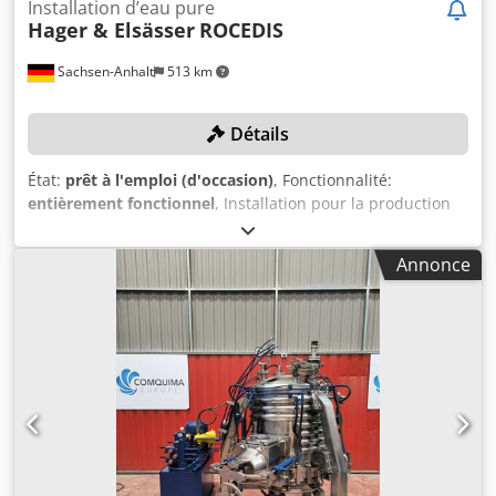
Installation d’eau pure
Hager & Elsässer
ROCEDIS
Sachsen-Anhalt
513 km
Détails
État:
prêt à l'emploi (d'occasion)
, Fonctionnalité:
entièrement fonctionnel
, Installation pour la production
d'eau ultra-pure DÉTAILS DE LA MACHINE Panneau de
commande : TP177B PN/DP Color ÉQUIPEMENT Plans
Annonce
Cedsw Nn Itopfx Al Djrf Manuel d’utilisation