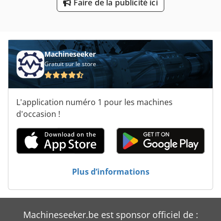
Faire de la publicité ici
Unité De Forage
Unité De Fraisage
Unité De Graissage Centralisé
Machineseeker
Gratuit sur le store
Unité De Moyeu
Unité De Mélange De L’eau
L'application numéro 1 pour les machines
Unité De Refroidissement
d'occasion !
Unité De Traitement
Unités De Forage
Plus d’informations
Véhicule De Travail
Machineseeker.be est sponsor officiel de :