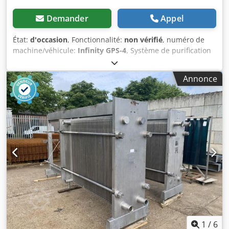
Demander
Appel
État:
d'occasion
, Fonctionnalité:
non vérifié
, numéro de
machine/véhicule:
Infinity GPS-4
, Système de purification
de gaz Aeronex Infinity GPS-4 d'occasion Crodpfjxn Nc Uex
Al Dof Fabricant : Aeronex Inc. Modèle : Infinity GPS-4
Annonce
Description : Armoires de purification de gaz CDA /
système d’autorégénération / purificateurs Débit max : 130
SLM Pression max : 150 PSIG Filtration : 0,003 micron 220V
(norme UE)
1
/
6