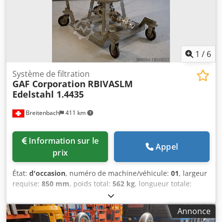
1
/
6
Système de filtration
GAF Corporation
RBIVASLM
Edelstahl 1.4435
Breitenbach
411 km
Information sur le
Appel
prix
État:
d'occasion
, numéro de machine/véhicule:
01
, largeur
requise:
850 mm
, poids total:
562 kg
, longueur totale:
1 700 mm
, hauteur totale:
1 900 mm
, Filtre à manches GAF,
capacité du réservoir 200 litres, volume à double
Annonce
enveloppe 30 litres, pression de service autorisée réservoir