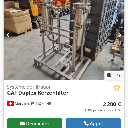
10,5 bar, pression de service autorisée double enveloppe 5
bar, température de fonctionnement 150 °C, matériau en
contact avec le produit acier inoxydable 1.4435 (V4A). Le
filtre est monté sur un chariot de transport en acier
galvanisé à roulettes. Codpfsvt Tg Ssx Al Djrf
1
/
6
Système de filtration
GAF
Duplex Kerzenfilter
2 200 €
Marthalen
442 km
EXW prix fixe hors TVA
Demander
Appel