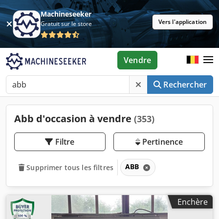
Machineseeker
Vers l'application
Gratuit sur le store
Vendre
Rechercher
Abb d'occasion à vendre
(353)
Filtre
Pertinence
ABB
Supprimer tous les filtres
Enchère