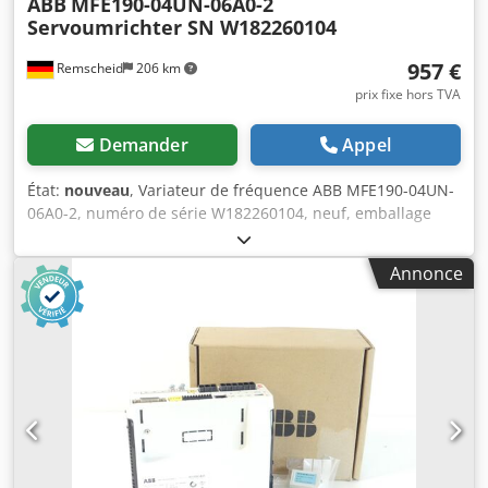
ABB
MFE190-04UN-06A0-2
Servoumrichter SN W182260104
957 €
Remscheid
206 km
prix fixe hors TVA
Demander
Appel
État:
nouveau
, Variateur de fréquence ABB MFE190-04UN-
06A0-2, numéro de série W182260104, neuf, emballage
d'origine ouvert, 100 % fonctionnel, contenu de la livraison
conforme aux photos. Dsdpfezn D T Iex Am Rowa
Annonce