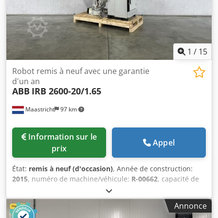
1
/
15
Robot remis à neuf avec une garantie
d'un an
ABB
IRB 2600-20/1.65
Maastricht
97 km
Information sur le
Appel
prix
État:
remis à neuf (d'occasion)
, Année de construction:
2015
, numéro de machine/véhicule:
R-00662
, capacité de
charge:
20 kg
, portée du bras:
1 650 mm
, fabricant de
contrôleurs:
IRC5
, fabricant de pupitres de commande:
Annonce
DSQC679
, Robot ABB IRB 2600-20/1.65 remis à neuf,