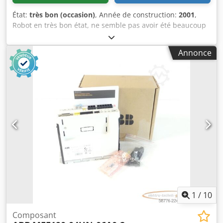
État:
très bon (occasion)
, Année de construction:
2001
,
Robot en très bon état, ne semble pas avoir été beaucoup
utilisé. Dwjdsnbffiopfx Am Rea
Annonce
1
/
10
Composant