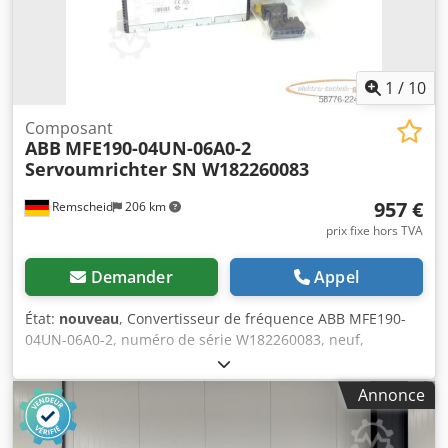
1
/
10
Composant
ABB
MFE190-04UN-06A0-2
Servoumrichter SN W182260083
957 €
Remscheid
206 km
prix fixe hors TVA
Demander
Appel
État:
nouveau
, Convertisseur de fréquence ABB MFE190-
04UN-06A0-2, numéro de série W182260083, neuf,
emballage d'origine ouvert, 100 % fonctionnel. Contenu de
la livraison : voir photos. Dwjdpfx Amjzn D Tzj Roa
Annonce