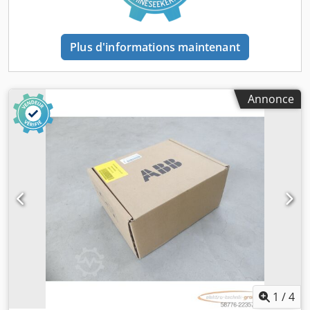
Dwedpfx Aeznd Skjm Rja Le transport et le démontage
peuvent être effectués par nos soins. Cette grande cellule
robotisée est adaptée aux cadences élevées et aux
Plus d'informations maintenant
produits de grande taille. Pour toute question ou
remarque, n’hésitez pas à nous contacter. Cordialement,
Léo Holland
Annonce
1
/
4