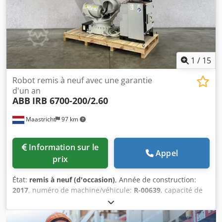
1
/
15
Robot remis à neuf avec une garantie
d'un an
ABB
IRB 6700-200/2.60
Maastricht
97 km
Information sur le
Appel
prix
État:
remis à neuf (d'occasion)
, Année de construction:
2017
, numéro de machine/véhicule:
R-00639
, capacité de
charge:
200 kg
, portée du bras:
2 600 mm
, fabricant de
contrôleurs:
IRC5
, fabricant de pupitres de commande:
DSQC679
, ABB IRB 6700-200/2.60, fabriqué en juillet 2017.