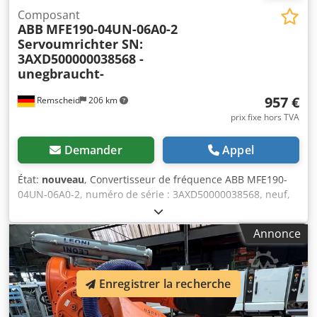
Composant
ABB
MFE190-04UN-06A0-2
Servoumrichter SN:
3AXD500000038568 -
unegbraucht-
957 €
Remscheid
206 km
prix fixe hors TVA
Demander
Appel
État:
nouveau
, Convertisseur de fréquence ABB MFE190-
04UN-06A0-2, numéro de série : 3AXD50000038568, neuf,
emballage d’origine ouvert, 100 % fonctionnel. Contenu de
la livraison conforme aux photos. Djdpfx Amszmlygs Rswa
Annonce
Enregistrer la recherche