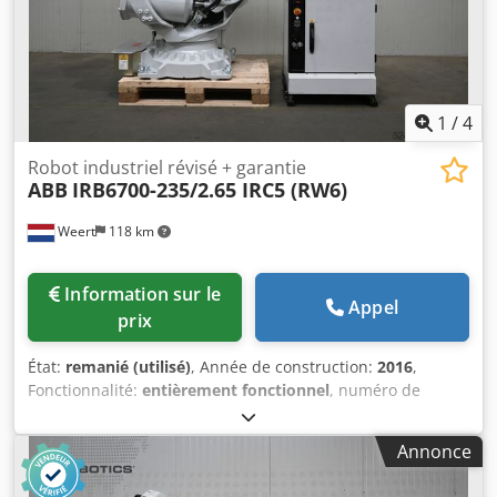
12 Charge utile (kg) : 45 Portée (mm) : 2050 Répétabilité
(mm) : ± 0,05 Axes contrôlés : 6 axes Type d’installation : au
sol, montage inversé Poids (kg) : 425 Contrôleur : IRC5
Année de fabrication du boîtier : 04/2019 Longueur du
câble RCC (m) : 14 Pupitre de commande : DSQC679
Longueur du câble du pupitre de commande (m) : 15
1
/
4
Robot industriel révisé + garantie
ABB
IRB6700-235/2.65 IRC5 (RW6)
Weert
118 km
Information sur le
Appel
prix
État:
remanié (utilisé)
, Année de construction:
2016
,
Fonctionnalité:
entièrement fonctionnel
, numéro de
machine/véhicule:
IRB6700-235/2.65 IRC5 (RW6)
, capacité
de charge:
235 kg
, portée du bras:
2 650 mm
, fabricant de
Annonce
contrôleurs:
ABB
, modèle de contrôleur:
IRC5
, fabricant de
pupitres de commande:
ABB
, Équipement:
documentation