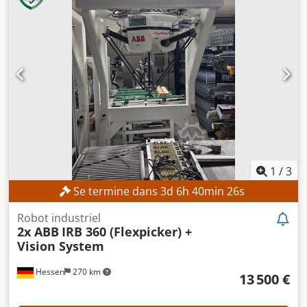
1
/
3
Se termine dans
3
d
6
h
40
min
24
s
Robot industriel
2x ABB
IRB 360 (Flexpicker) +
Vision System
Hessen
270 km
13 500 €