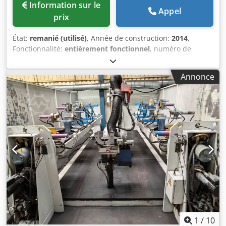
Information sur le
Appel
prix
État:
remanié (utilisé)
, Année de construction:
2014
,
Fonctionnalité:
entièrement fonctionnel
, numéro de
machine/véhicule:
IRB120 IRC5
, capacité de charge:
3 kg
,
portée du bras:
580 mm
, fabricant de contrôleurs:
ABB
,
Annonce
modèle de contrôleur:
IRC5
, fabricant de pupitres de
commande:
ABB
, Équipement:
documentation / manuel
,
IRS Robotics® : robot industriel reconditionné. Fiabilité
garantie. 100 % complet et entièrement fonctionnel : bras
de robot, contrôleur, câblage complet et pupitre de
commande. Comprend notre garantie et une évaluation
détaillée selon un protocole à 77 points, effectuée par nos
ingénieurs en robotique. Djdpeyb Sdpefx Am Rewa
Marque : ABB Type : IRB120 Contrôleur : IRC5 Charge utile :
3 kg Portée : 580 mm Usage général : une solution légère
offrant un contrôle et une précision de trajectoire
supérieurs. Masse du robot : environ 25 kg IRS Robotics® :
reconditionné : Protocole à 77 points : entièrement testé
sur nos bancs d’essai, huile/graisse neuve, nouvelles
1
/
10