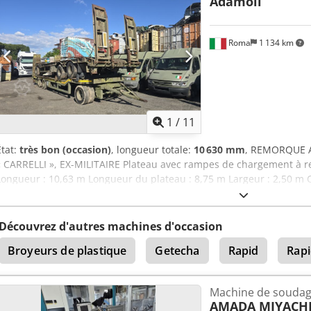
Adamoli
3 260 x H 2 750 mm L’équipement a fonctionné jusqu’à la semaine 1
au Danemark. Possibilité de fournir également un système de sau
emballer l’ensemble de l’usine dans des conteneurs/camions. Veuille
Roma
1 134 km
ointes !
1
/
11
État:
très bon (occasion)
, longueur totale:
10 630 mm
, REMORQUE 
« CARRELLI », EX-MILITAIRE Plateau avec rampes de chargement à res
Longueur : 10,63 m Longueur du plateau : 8,75 m Largeur : 2,50 m 
237 quintaux Pneus : 245/70/17,5 Suspension pneumatique Système
freinage Peut être réimmatriculée avec autorisation militaire Diffé
Découvrez d'autres machines d'occasion
Broyeurs de plastique
Getecha
Rapid
Rap
Machine de soudag
AMADA MIYACH