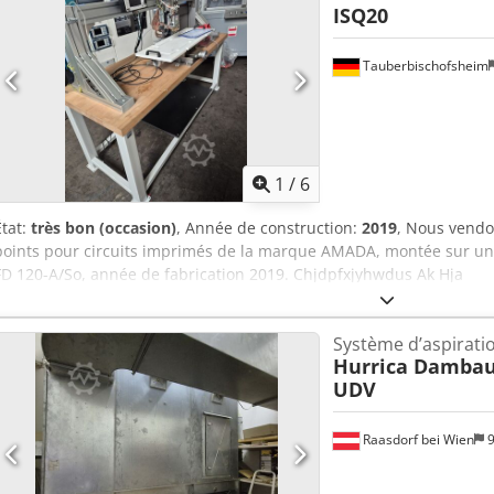
ISQ20
Tauberbischofsheim
1
/
6
État:
très bon (occasion)
, Année de construction:
2019
, Nous vendo
points pour circuits imprimés de la marque AMADA, montée sur un é
FD 120-A/So, année de fabrication 2019. Chjdpfxjyhwdus Ak Hja
Système d’aspiratio
Hurrica Damba
UDV
Raasdorf bei Wien
9