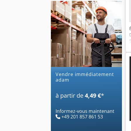
Vendre immédiatement
adam
à partir de
4,49 €
*
Informez-vous maintenant
+49 201 857 861 53