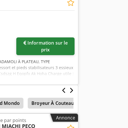
0 et a été transféré dans nos locaux
mure. Nous pouvons vous aider à
z consulter les photos et la vidéo
Information sur le
prix
ADAMOLI À PLATEAU, TYPE
sort et pieds stabilisateurs 3 essieux
Csdszg H Eqopfx Ak Hoha Charge utile :
 de freinage ABS et correcteur de
rentes quantités disponibles
id Mondo
Broyeur À Couteaux
Broyeur monoarb
Annonce
e par points
I
MIACHI PECO