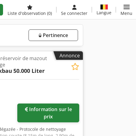
Langue
Liste d'observation
(0)
Se connecter
Menu
Pertinence
Annonce
l réservoir de mazout
age
kbau
50.000 Liter
Information sur le
prix
 dégazée - Protocole de nettoyage
tion courte (8,15m de long, 2,90m de