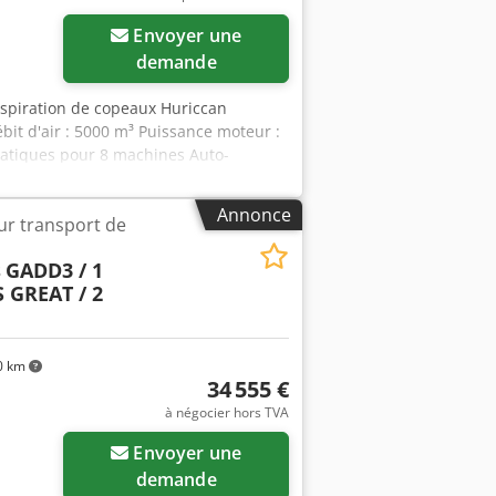
Envoyer une
demande
aspiration de copeaux Huriccan
bit d'air : 5000 m³ Puissance moteur :
umatiques pour 8 machines Auto-
dpfey Sv Axsx Ak Hea Prix : 5000.-
Annonce
r transport de
s
GADD3 / 1
GREAT / 2
0 km
34 555 €
à négocier hors TVA
Envoyer une
demande