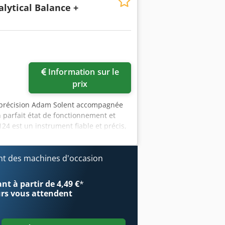
lytical Balance +
Information sur le
prix
e précision Adam Solent accompagnée
 parfait état de fonctionnement et
4 est un instrument fiable et précis,
l’analyse chimique, la formulation et
tés avancées comme l’étalonnage interne
robuste garantissant des performances
t des machines d'occasion
stiques principales : Précision
g et linéarité d’environ 0,0002 g Écran
t à partir de 4,49 €
*
éclairage, avec rétroéclairage
urs
vous attendent
 l’usage de poids externes
 ou un enregistreur de données ;
 affichage visuel pour prévenir la