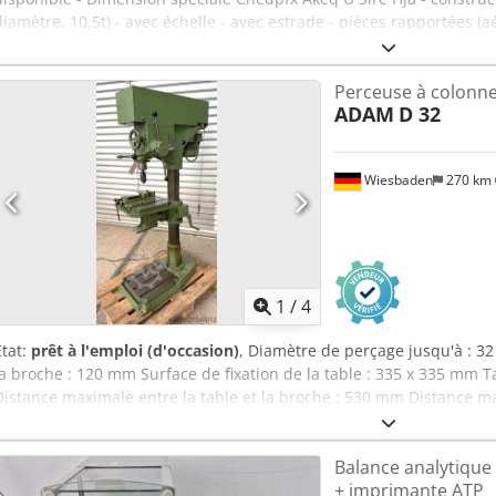
diamètre, 10,5t) - avec échelle - avec estrade - pièces rapportées (a
niveau, détecteur de fuite) - bon état - immédiatement prêt à l'empl
option. Seules les demandes sérieuses et sincères seront acceptées
Perceuse à colonn
numéro de téléphone.
ADAM
D 32
Wiesbaden
270 km
1
/
4
État:
prêt à l'emploi (d'occasion)
, Diamètre de perçage jusqu'à : 
la broche : 120 mm Surface de fixation de la table : 335 x 335 mm T
Distance maximale entre la table et la broche : 530 mm Distance m
et la broche env. : 1105 mm Cedsyvtcqepfx Ak Hjha 6 vitesses de br
d’entraînement : 380 V, 0,9/1,3 kW Encombrement : 470 x 900 x 178
Balance analytiqu
+ imprimante ATP