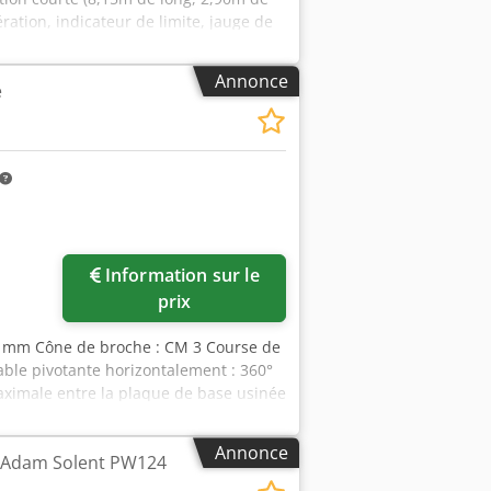
ération, indicateur de limite, jauge de
oi... le transport peut être proposé en
 en indiquant : Nom, adresse e-mail et
Annonce
e
Information sur le
prix
32 mm Cône de broche : CM 3 Course de
able pivotante horizontalement : 360°
aximale entre la plaque de base usinée
oche : 160 - 930 tr/min Moteur
0 mm Poids : 350 kg
Annonce
e Adam Solent PW124