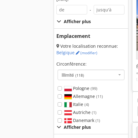
-
j
Afficher plus
Emplacement
Votre localisation reconnue:
Belgique
(modifier)
Circonférence:
Illimité
(118)
Pologne
(99)
Allemagne
(11)
Italie
(4)
ur Cuivre Cuivre
Broyeur Fritch
Broyeur Itali
Autriche
(1)
Danemark
(1)
Afficher plus