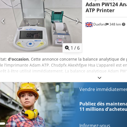
Adam
PW124 Ana
ATP Printer
Duxford
348 km
1
/
6
État:
d'occasion
, Cette annonce concerne la balance analytique d
de l’imprimante Adam ATP. Chsdpfx Akexhfgve Hsa L’appareil est en
prêt à être utilisé immédiatement. La balance analytique Adam PW12
conçu pour les tâches nécessitant une haute exactitude, telles que 
l’assurance qualité. Elle allie simplicité d’utilisation, fonctionnali
et la sortie des données conforme BPL, ainsi qu’une construction 
Vendre immédiatemen
fiables dans des environnements de laboratoire exigeants. Caractéri
exceptionnelle : lisibilité de 0,0001 g, répétabilité d’environ 0,0002 
Publiez dès maintenan
LCD rétroéclairé : lecture claire quelles que soient les conditions d’
11 millions d'achete
programmable Étalonnage : équipé d’un étalonnage interne, évitant
Connectivité : port RS-232 pour connexion à un PC, une imprimante
impression conforme BPL avec date et heure Indicateur de capacité :
Informez-vous