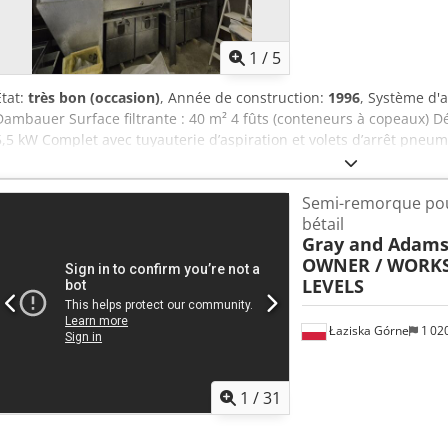
1
/
5
État:
très bon (occasion)
, Année de construction:
1996
, Système d'
Dambauer Surface filtrante : 40 m² 4 fûts (conteneurs à copeaux) Dé
5,5 kW Complet avec tuyauterie d’aspiration et volets d’arrêt pne
démontage (démontage et chargement possibles en supplément) Chs
Disponible à partir d’août 2026
Semi-remorque pou
bétail
Gray and Adam
OWNER / WORKS 
LEVELS
Łaziska Górne
1 02
1
/
31