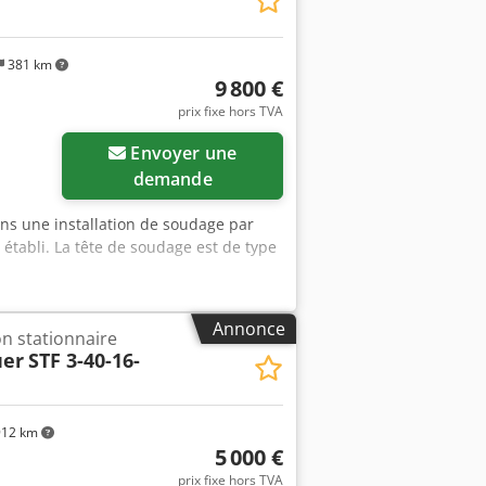
381 km
9 800 €
prix fixe hors TVA
Envoyer une
demande
ns une installation de soudage par
tabli. La tête de soudage est de type
Annonce
n stationnaire
uer
STF 3-40-16-
12 km
5 000 €
prix fixe hors TVA