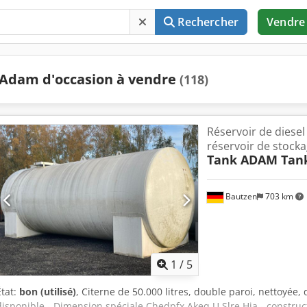
Rechercher
Vendre
Adam d'occasion à vendre
(118)
Réservoir de diese
réservoir de stock
Tank ADAM Tan
Bautzen
703 km
1
/
5
État:
bon (utilisé)
, Citerne de 50.000 litres, double paroi, nettoyée,
disponible - Dimension spéciale Chedpfx Akeq U Slre Hja - construc