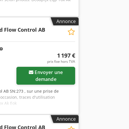
Annonce
d Flow Control AB
1 197 €
prix fixe hors TVA
Envoyer une
demande
l AB SN:273 , sur une prise de
ccasion, traces d'utilisation
ox Ak Eok
Annonce
d Flow Control AB