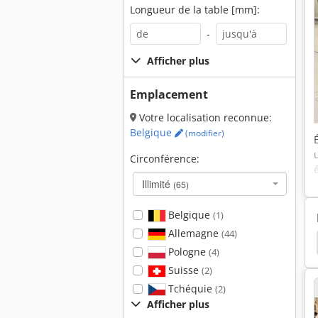
Longueur de la table [mm]:
-
Afficher plus
Emplacement
Votre localisation reconnue:
Belgique
(modifier)
Circonférence:
Illimité
(65)
Belgique
(1)
Allemagne
(44)
ique
Électronique De Commande
Heidenhain
Pologne
(4)
Suisse
(2)
Tchéquie
(2)
Afficher plus