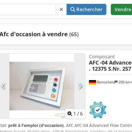
Rechercher
Vendre
Afc d'occasion à vendre
(65)
Composant
AFC
-04 Advance
. 12375 S.Nr. 257
Remscheid
206 km
1
/
6
État:
prêt à l'emploi (d'occasion)
, AFC AFC-04 Advanced Flow Control
légères traces d’utilisation, 100 % fonctionnel, contenu de la livra