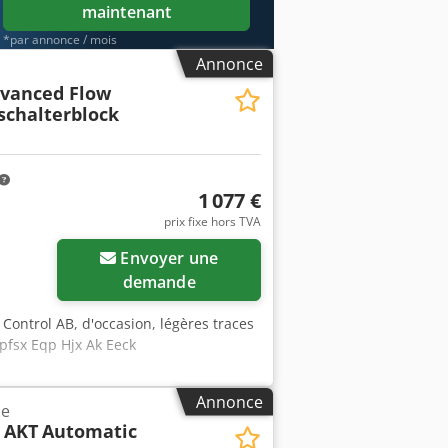
maintenant
*par annonce / mois
Annonce
dvanced Flow
schalterblock
1 077 €
prix fixe hors TVA
Envoyer une
demande
Control AB, d'occasion, légères traces
dpfsx Eqp Hjx Ak Eeck
Annonce
ue
 AKT
Automatic