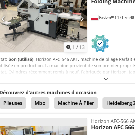
Folding Machin
Radom
1 171 km
1
/
13
État:
bon (utilisé)
, Horizon AFC-546 AKT, machine de pliage Parfait 
utilisée en production. La machine provient de son premier proprié
état. Cylindres récemment remis à neuf. Fabriquée par Horizon, Ja
parallèles 1 couteau électronique 2 cassettes à couteaux Format m
minimal : 120 x 172 mm La machine est entièrement contrôlée à l
tactile. Le kit comprend : – trousse d’outils – composants supplémen
Découvrez d'autres machines d'occasion
compresseur
Plieuses
Mbo
Machine À Plier
Heidelberg 
Horizon AFC-566 AK
Horizon
AFC 566