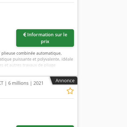
Information sur le
prix
T plieuse combinée automatique,
ique puissante et polyvalente, idéale
s et autres travaux de pliage
ix de pliage et 2 poches de pliage
e - 17 programmes de pliage
Annonce
 | 6 millions | 2021
actile LCD - Réglage entièrement
s de préparation minimisés - Système
prise de feuille rapide et homogène -
ise optimale et un pli net, régulier
e feuille : 558 x 850 mm (jusqu’à 1.100
: 128 x 148 mm - Grammage papier : de
0 m/min) - Cadence de production :
) - Alimentation électrique : 230 V,