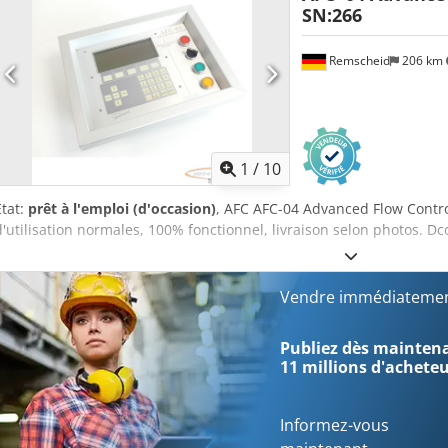
SN:266
Remscheid
206 km
1
/
10
État:
prêt à l'emploi (d'occasion)
, AFC AFC-04 Advanced Flow Contro
d'utilisation normales, 100% fonctionnel, livraison selon photos. D
Vendre immédiatemen
Publiez dès maintenan
11 millions d'achete
Informez-vous