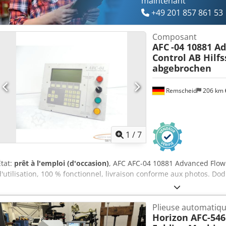
maintenant
+49 201 857 861 53
Composant
AFC
-04 10881 A
Control AB Hilfs
abgebrochen
Remscheid
206 km
1
/
7
État:
prêt à l'emploi (d'occasion)
, AFC AFC-04 10881 Advanced Flow 
d'utilisation, 100 % fonctionnel, livraison conforme aux photos. Do
Plieuse automatiq
Horizon AFC-546