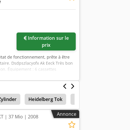
e
Information sur le
prix
état de fonctionnement, prête à être
taire. Dsdpszlacyofx Ak Eeck Très bon
pon. Équipement : 6 cassettes
aximal : 540 x 760 mm ; format
’aide d’un panneau de commande
taires – manuel d’utilisation –
Zylinder
Heidelberg Tok
Commandes
Indra
Annonce
T | 37 Mio | 2008