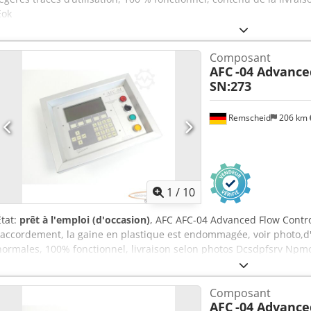
Eok
Composant
AFC
-04 Advance
SN:273
Remscheid
206 km
1
/
10
État:
prêt à l'emploi (d'occasion)
, AFC AFC-04 Advanced Flow Contro
raccordement, la gaine en plastique est endommagée, voir photo,d'o
normales, 100% fonctionnel, livraison selon photos Dcsdpfsrv Npm
Composant
AFC
-04 Advance