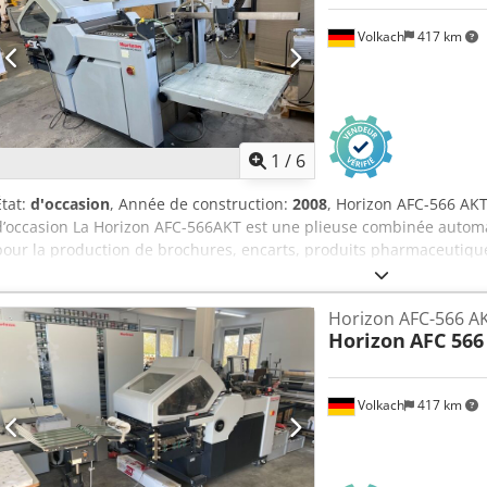
Volkach
417 km
1
/
6
État:
d'occasion
, Année de construction:
2008
, Horizon AFC-566 AK
d’occasion La Horizon AFC-566AKT est une plieuse combinée automat
pour la production de brochures, encarts, produits pharmaceutique
exigeants. Caractéristiques principales : - 6 poches de pliage, 1 cro
supplémentaires sous la croix pour de nombreux schémas de pliag
Horizon AFC-566 AKT
prédéfinis, sélectionnables facilement via le grand écran couleur t
Horizon
AFC 566
automatique pour des changements de travaux rapides et des temp
avancé d’alimentation par aspiration à air rotatif Horizon pour une 
Cylindres de pliage en acier et polyuréthane souple, assurant une pr
Volkach
417 km
Dcsdpjzpvzyjfx Ak Ejk Spécifications techniques : - Format maximal d
mm avec table d’extension en option) - Format minimal de feuille 
35 à 220 g/m² - Vitesse de bande : de 30 à 230 m/min (pli croisé 18
jusqu’à 42.000 cycles/h (tête d’aspiration), 21.000 cycles/h (pli croisé