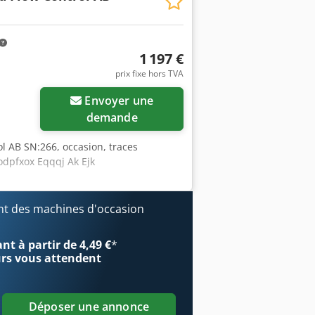
1 197 €
prix fixe hors TVA
Envoyer une
demande
l AB SN:266, occasion, traces
codpfxox Eqqqj Ak Ejk
t des machines d'occasion
t à partir de 4,49 €
*
urs
vous attendent
Déposer une annonce