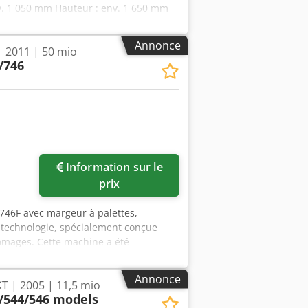
v. 1 050 mm Hauteur : env. 1 650 mm
terme
Annonce
| 2011 | 50 mio
/746
Information sur le
prix
-746F avec margeur à palettes,
 technologie, spécialement conçue
ammages. Cette machine a été
 travaux de pliage exigeants en
U-74F : permet une manipulation aisée
Annonce
T | 2005 | 11,5 mio
on Dcsdpfx Asw Evdvsk Ejk - Utilisation
/544/546 models
 assurant un contrôle intuitif. Tous les