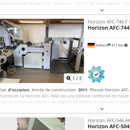
Dimensions de la machine : Longueur : env. 2 700 mm Largeur : en
Dcjdpfx Aksx H Sq Is Esk Poids : env. 1 050 kg Disponibilité : court 
Horizon AFC-746 F 
Horizon
AFC-744
Volkach
417 km
1
/
3
État:
d'occasion
, Année de construction:
2011
, Plieuse Horizon AFC
d'occasion La Horizon AFC-746F est une plieuse combinée de haute
pour le traitement efficace de papiers de différents formats et gr
entièrement révisée et offre une solution de premier ordre pour les
imprimerie. Caractéristiques principales : - Margeur à palettes PF
Horizon AFC-546 AK
de grandes piles de papier directement depuis la presse d'impressi
Horizon
AFC-504
conviviale : la machine est équipée d'un grand écran tactile couleur