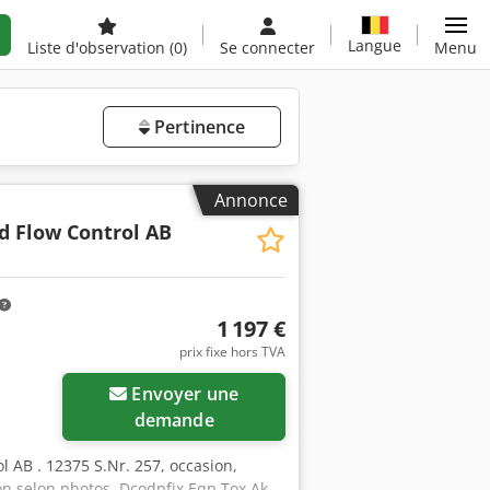
Langue
Liste d'observation
(0)
Se connecter
Menu
Pertinence
Annonce
d Flow Control AB
1 197 €
prix fixe hors TVA
Envoyer une
demande
 AB . 12375 S.Nr. 257, occasion,
ison selon photos. Dcodpfjx Eqp Tox Ak