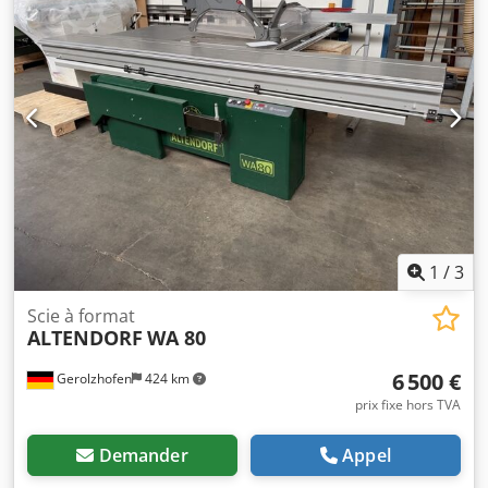
1
/
3
Scie à format
ALTENDORF
WA 80
6 500 €
Gerolzhofen
424 km
prix fixe hors TVA
Demander
Appel