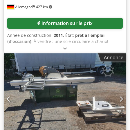
l'inspection, sans garantie ni responsabilité
Allemagne
427 km
Information sur le prix
Année de construction:
2011
, État:
prêt à l'emploi
(d'occasion)
, À vendre : une scie circulaire à chariot
mobile Altendorf. Diamètre maximal de la lame : 400 mm,
hauteur de coupe maximale à 90° : 125 mm, hauteur de
Annonce
coupe maximale à 45° : 87 mm, largeur de coupe : 1000
mm, longueur du chariot à double rouleau : 3000 mm,
vitesses de rotation de l’arbre de scie : 3000/4000/5000
tr/min, diamètre du raccord d’aspiration inférieur : 120
mm, diamètre du raccord d’aspiration supérieur : 80 mm,
diamètre du raccord d’aspiration central : 140 mm, largeur
de la fente de guidage du protecteur : 13 mm. Poids :
environ 1100 kg. Une inspection est possible sur rendez-
vous. Crodpfx Anozl En Is Ief