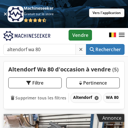
Machineseeker
Vers l'application
Gratuit sur le store
Vendre
Rechercher
Altendorf Wa 80 d'occasion à vendre
(5)
Filtre
Pertinence
Altendorf
WA 80
Supprimer tous les filtres
Annonce