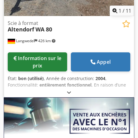
1
/
11
Scie à format
Altendorf
WA 80
Langwedel
426 km
Information sur le
Appel
prix
État:
bon (utilisé)
, Année de construction:
2004
,
Fonctionnalité:
entièrement fonctionnel
, En raison d’une
liquidation judiciaire, une scie circulaire à format
entièrement fonctionnelle est proposée à la vente.
Altendorf WA 80 Année de fabrication : 2004 Inclinable
jusqu’à 45° par moteur Réglage en hauteur par moteur
Avec dispositif de précoupe Diamètre maximal de la lame
de scie : 400 mm Hauteur de coupe maximale avec une
lame de 350 mm : 98 mm à 90° – 75 mm à 45° Avec frein
moteur (environ 4,5 secondes jusqu’à l’arrêt) Longueur du