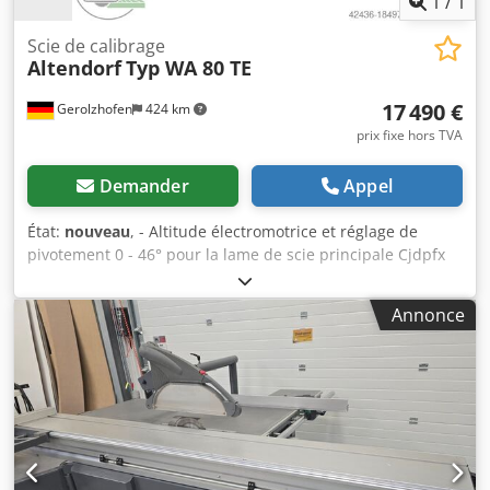
1
/
1
Scie de calibrage
Altendorf
Typ WA 80 TE
17 490 €
Gerolzhofen
424 km
prix fixe hors TVA
Demander
Appel
État:
nouveau
, - Altitude électromotrice et réglage de
pivotement 0 - 46° pour la lame de scie principale Cjdpfx
Anovyuris Isrf - Affichage numérique de l'angle de
pivotement - Saillie de la lame de scie max. 150 mm, lame
Annonce
de scie diamètre max. 450 mm - Chariot à double rouleaux,
longueur du chariot 3000 mm y compris le verrouillage
continu du chariot supérieur - Réglage manuel de la butée
parallèle, réglable via Massskaka, y compris le réglage fin,
largeur de coupe, 1000 mm - Butée d'angle avec position
fixe à 90°, réglable manuellement via une échelle de
mesure jusqu'à 3200 mm - Moteur d'entraînement 4 kW
(5,5 CV) avec 1 vitesse 4000 tr/min - Système de serrage