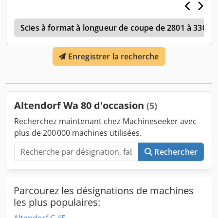
coupe au guide à droite : 130 cm, La machine a été testée
et remplit parfaitement ses fonctions.
0
Scies à format à longueur de coupe de 2801 à 3300
Enregistrer la recherche
Altendorf Wa 80 d'occasion
(5)
Recherchez maintenant chez Machineseeker avec
plus de 200 000 machines utilisées.
Rechercher
Parcourez les désignations de machines
les plus populaires:
Altendorf C 45