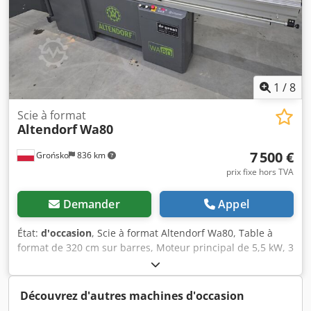
d'outil AKE pour la lame de scie principale N° d'art.
M19308 -incl. Moteur supplémentaire 5,5 kW (7,5 CV), 3
vitesses
1
/
8
Scie à format
Altendorf
Wa80
7 500 €
Grońsko
836 km
prix fixe hors TVA
Demander
Appel
État:
d'occasion
, Scie à format Altendorf Wa80, Table à
format de 320 cm sur barres, Moteur principal de 5,5 kW, 3
vitesses de rotation, Inciseur de 0,75 kW, Inclinaison 0-45°
réglable électriquement, Montée/descente de la lame
réglable électriquement, Diamètre maximal de la lame :
Découvrez d'autres machines d'occasion
400 mm, Codpfeyhdb Hox An Isrf Largeur maximale de