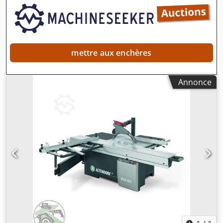
chariot : 3200 mm Credpfx Ajzhak Aen Isf Largeur de coupe
à droite de la lame de scie : 1350 mm Vitesses :
3/4/5000 tours/min 380 volts Poids : 990 kg Bouton d’arrêt
d’urgence Butée double Capot large et étroit + lames de
scie d’occasion, comme illustré
mettre aux enchères
Annonce