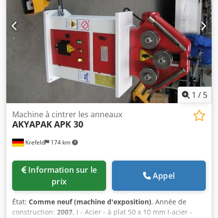
1
/
5
Machine à cintrer les anneaux
AKYAPAK
APK 30
Krefeld
174 km
Information sur le
Appel
prix
État:
Comme neuf (machine d'exposition)
, Année de
construction:
2007
, I - Acier - à plat 50 x 10 mm I-acier -