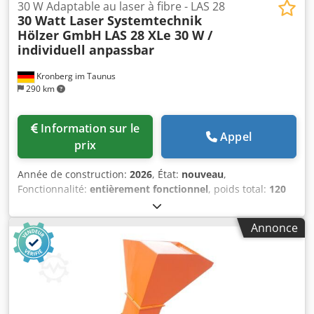
change, le prix peut être modifié)
30 W Adaptable au laser à fibre - LAS 28
30 Watt Laser Systemtechnik
Hölzer GmbH
LAS 28 XLe 30 W /
individuell anpassbar
Kronberg im Taunus
290 km
Information sur le
Appel
prix
Année de construction:
2026
, État:
nouveau
,
Fonctionnalité:
entièrement fonctionnel
, poids total:
120
kg
, longueur totale:
900 mm
, largeur totale:
1 500 mm
,
hauteur totale:
2 050 mm
, tension d'entrée:
230 V
,
Annonce
puissance laser:
30 W
, longueur d'onde du laser:
1 064 nm
,
précision de répétition:
0,01 mm
, type de courant
d'entrée:
Climatisation
, type de laser:
laser à fibre
,
Équipement:
Port USB, éclairage
, Le système de marquage
laser universel LAS 28 XLe de Systemtechnik Hölzer GmbH
peut être utilisé pour une très large gamme d'applications