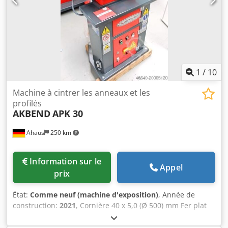
tête de machine pivotante à 90° - 1x pédale mobile - galets
standards segmentés (divisés) - 2 galets motorisés -
réglage manuel du galet supérieur - affichage analogique
de position du galet supérieur (échelle) - galets
latéraux/redresseurs réglables manuellement - marquage
CE / Déclaration de conformité - Manuel d’utilisation en
allemand
1
/
10
Machine à cintrer les anneaux et les
profilés
AKBEND
APK 30
Ahaus
250 km
Information sur le
Appel
prix
État:
Comme neuf (machine d'exposition)
, Année de
construction:
2021
, Cornière 40 x 5,0 (Ø 500) mm Fer plat
80 x 15 (Ø 700) mm i-profile, de chant, 50 x 10 (Ø 800) mm
Matière ronde 30,0 (Ø 700) mm Diamètre brut max. 60 x 2