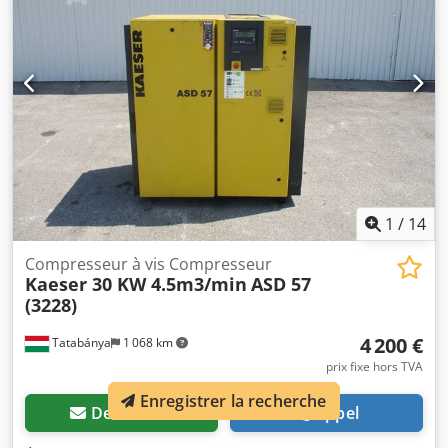
nettoyage complet des locaux. 2. Vente aux enchères à
commission : Organisation de ventes aux enchères sur
commande. Notre service complet assuré par nos propres
employés : catalogage, préparation des bureaux,
inspection, remise des marchandises, logistique,
déconstruction et remise des locaux en parfait état. Que
vous ayez découvert nos rayonnages à charges lourdes ou
que vous recherchiez un rayonnage à charges lourdes
galvanisé / un système de rayonnage à charges lourdes,
nous vous garantissons les meilleures conditions.
Contactez-nous pour une offre sans engagement !
1
/
14
Compresseur à vis Compresseur
Kaeser 30 KW 4.5m3/min
ASD 57
(3228)
4 200 €
Tatabánya
1 068 km
prix fixe hors TVA
Enregistrer la recherche
Demander
Appel