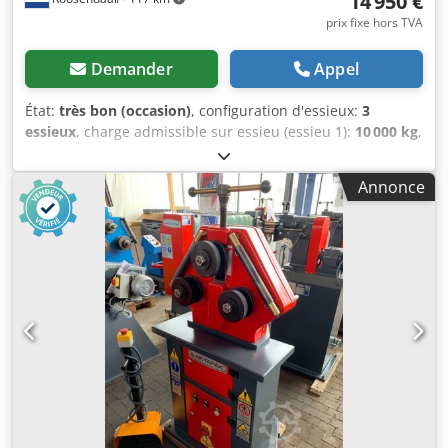
14 950 €
prix fixe hors TVA
Demander
Appel
État:
très bon (occasion)
, configuration d'essieux:
3
essieux
, charge admissible sur essieu (essieu 1):
10 000 kg
,
charge maximale autorisée par essieu (essieu 2):
9 000 kg
,
charge d'essieu autorisée (essieu 3):
9 000 kg
, première
Annonce
immatriculation:
10/1993
, longueur de l'espace de
chargement:
7 010 mm
, largeur de l’espace de
chargement:
2 480 mm
, longueur totale:
10 610 mm
,
largeur totale:
2 490 mm
, empattement:
6 210 mm
,
couleur:
autre
, Année de construction:
1993
, Configuration
essieu Charge max. sur essieu avant: 10000 kg Essieu
arrière 1: Charge maximale sur essieu: 9000 kg Essieu
arrière 2: Charge maximale sur essieu: 9000 kg Poids Poids
à vide: 6.220 kg Capacité de charge: 21.780 kg PBV: 28.000
kg Dkjdpfx Akszacfuopjr Pratique Hauteur du plancher de
chargement: 92 cm Entretien, historique et condition APK
(CT): valable jusqu'à déc. 2026 État technique: très bon État
optique: très bon Identification Numéro d'immatriculation: