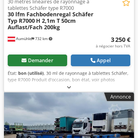
30 mètres linéaires de rayonnage à
tablettes Schäfer type R7000
30 lfm Fachbodenregal Schäfer
Typ R7000
H 2,1m T 50cm
Auflast/Fach 200kg
3 250 €
Aumühle
732 km
à négocier hors TVA
Demander
Appel
État:
bon (utilisé)
, 30 ml de rayonnage à tablettes Schäfer,
type R7000 Produit d'occasion, bon état, voir photos
Hauteur : 2,1 m Profondeur : 50 cm Charge par tablette :
200 kg Largeur de portée : environ 99,8 cm Prix
Annonce
négociable : 3 250,00 € net, départ magasin L’offre
comprend : + 31 unités de montants ou de cadres, 2,1 m,
galvanisés + 120 unités de tablettes, 200 kg de charge par
tablette, galvanisées 4 niveaux par portée (plusieurs
niveaux sont possibles moyennant un supplément)
Différentes hauteurs disponibles, jusqu’à 12 m. Produit en
stock. Transport et montage possibles sur demande. Visite