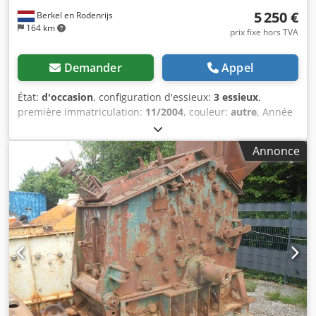
bon État esthétique : très bon Identification Plaque
5 250 €
Berkel en Rodenrijs
d’immatriculation : OL-96-YL
164 km
prix fixe hors TVA
Demander
Appel
État:
d'occasion
, configuration d'essieux:
3 essieux
,
première immatriculation:
11/2004
, couleur:
autre
, Année
de construction:
2004
, Poids à vide : 6 600 kg Dedpfx
Ajzgtgzjkpjkr Essieu 1 : côté gauche, 10 mm ; côté droit,
Annonce
10 mm Essieu 2 : côté gauche, 6 mm ; côté droit, 6 mm
Essieu 3 : côté gauche, 10 mm ; côté droit, 10 mm