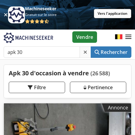
Machineseeker
Vers l'application
Gratuit sur le store
Vendre
Rechercher
Apk 30 d'occasion à vendre
(26 588)
Filtre
Pertinence
Annonce