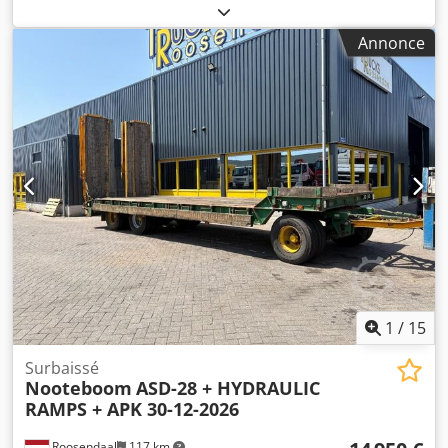
vertical 80 x 15 mm Acier à cornières 50 mm Dkedpfx Aket
U R H Usper Matériau rond 30,0 mm Diamètre brut max. 1
Annonce
1/2" mm Matériau plein - diamètre 30,0 mm Poids 0,185 t
Dimensions L-L-H 670 x 530 x 1350 mm Matériau carré 40 x
40 x 3 mm Tubes 60 x 2,0 mm Puissance totale requise
0,75 kW Appareil de démonstration Équipement : - Châssis
de la machine - Pédale de commande - Rouleaux standard
(divisés) - cintrage horizontal et vertical possible
1
/
15
Surbaissé
Nooteboom
ASD-28 + HYDRAULIC
RAMPS + APK 30-12-2026
Roosendaal
117 km