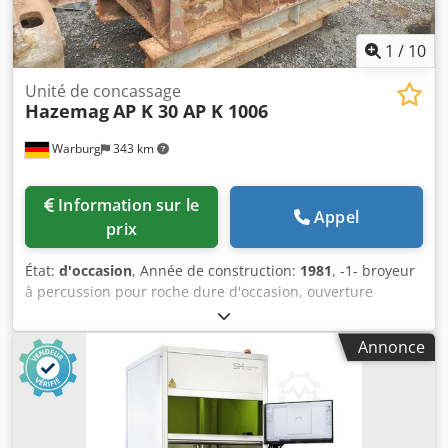
1
/
10
Unité de concassage
Hazemag
AP K 30 AP K 1006
Warburg
343 km
Information sur le
Appel
prix
État:
d'occasion
, Année de construction:
1981
, -1- broyeur
à percussion pour roche dure d'occasion, ouverture
d'entrée env. 350 x 690 mm, rotor 1000 x 670 mm, capacité
jusqu'à 40 t/h, alimentation jusqu'à 180 mm,
Annonce
granulométrie finale 0/35 mm Dedpfxsw N Hk Hs Akpskr