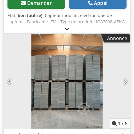
Demander
Appel
État:
bon (utilisé)
, Capteur inductif, électronique de
capteur - Fabricant : IFM - Type de produit : IGA3008-APKG
Dedjb A E Uvepfx Akpekr - Quantité : 3 exemplaires
disponibles - Prix : par pièce - Poids : 0,2 kg
Annonce
1
/
6