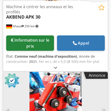
Machine à cintrer les anneaux et les
profilés
AKBEND
APK 30
Ahaus
250 km
Information sur le
Appel
prix
État:
Comme neuf (machine d'exposition)
, Année de
construction:
2021
, Fer en L 40 x 5,0 (Ø 500) mm Fer plat
IPE 80 x 15 (Ø 700) mm Fer IPN à chant 50 x 10 (Ø 800) mm
Rond plein 30,0 (Ø 700) mm Diamètre de tube max. 60 x 2
Annonce
(Ø 1200) mm Dedpfx Akjxcui Nopskr Profil carré 50 x 30 x 3
mm Dimensions L x P x H : 670 x 530 x 1350 mm Poids : 185
kg Puissance totale requise : 0,75 kW Machine d’exposition
de 2021 avec env. 2 heures de fonctionnement seulement
État comme neuf Prix spécial sur demande Équipement : -
robuste cintreuse électrique pour anneaux et profils -
utilisation possible en position horizontale et verticale *