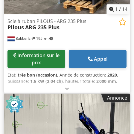
1
/
14
Scie à ruban PILOUS - ARG 235 Plus
Pilous
ARG 235 Plus
Babberich
195 km
Information sur le
Appel
prix
État:
très bon (occasion)
, Année de construction:
2020
,
puissance:
1,5 kW (2,04 ch)
, hauteur totale:
2 000 mm
,
longueur totale:
1 930 mm
, largeur totale:
1 610 mm
, Scie à
ruban PILOUS - ARG 235 Plus Scie à ruban avec coupe
Annonce
d’onglet à gauche et à droite, Ø 235 MACH-ID 6222
Fabricant : PILOUS Type : ARG 235 Plus Année de
fabrication : 2020 En option, convoyeur à rouleaux D-300 x
2000 mm = 550 EUR (6 rouleaux / diamètre 60 / charge 300
kg sur 1 mètre) En option, convoyeur à rouleaux D-300 x
3000 mm = 650 EUR (10 rouleaux / diamètre 60 / charge