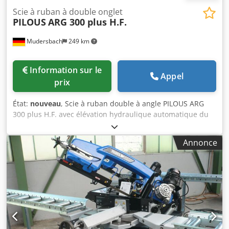
Scie à ruban à double onglet
PILOUS
ARG 300 plus H.F.
Mudersbach
249 km
Information sur le
Appel
prix
État:
nouveau
, Scie à ruban double à angle PILOUS ARG
300 plus H.F. avec élévation hydraulique automatique du
bâti de scie Incluant accessoires spéciaux : brosse à
copeaux motorisée, indicateur de tension de la lame Tapis
Annonce
à rouleaux D 400 / 3 m, avec système de mesure
numérique Tapis à rouleaux D 400 / 3 m Coupes rondes :
90° 300 mm, -45° 220 mm, +45° 240 mm, +60° 155 mm
Coupes carrées : 90° 290 mm, -45° 195 mm, +45° 225 mm,
+60° 150 mm Coupes rectangulaires : 90° 375 x 190 mm,
-45° 240 x 100 mm, +45° 240 x 160 mm, +60° 150 x 150 mm
Moteur principal : 400 V, 50 Hz, 2,2 kW Moteur de la
pompe : 400 V, 50 Hz, 0,05 kW Moteur du groupe