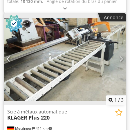
totale:
10 130 mm
, · Angle de rotation du bras du panier
(haut/bas) +70°/-63° · Rotation de la superstructure 360° ·
Rotation du panier de travail (droite/gauche) 90°/90° ·
Annonce
Rayon de braquage intérieur 2 m · rayon de braquage
extérieur 4,40 m · Vitesse de conduite - mode transport :
4,90 km/h · Vitesse de déplacement - mode de travail : 1
km/h · Capacité d'escalade : 40 % · Inclinaison admissible
en mode travail : 4 ° Dodpfx Aezrp H Ujansck · Pneus en
caoutchouc plein vulcanisé · Roues motrices (avant/arrière)
: 2/2 · Volants (avant/arrière) : 2/2 · Roues/roues freinées :
2/2 · Fabricant/modèle de moteur : Yanmar - 3TNV88C-
DMU · Norme moteur : Stage V · Puissance / puissance
nominale du moteur à combustion : 36,20 Hp / 27,50 kW ·
Pression au sol : 18,20 dan/cm2 · Pression hydraulique :
400 bars · Capacité du réservoir hydraulique : 94 l ·
Capacité du réservoir de carburant : 72L · Bruit ambiant
(LwA) : < 106 dB
1
/
3
Scie à métaux automatique
KLÄGER
Plus 220
Metzingen
411 km