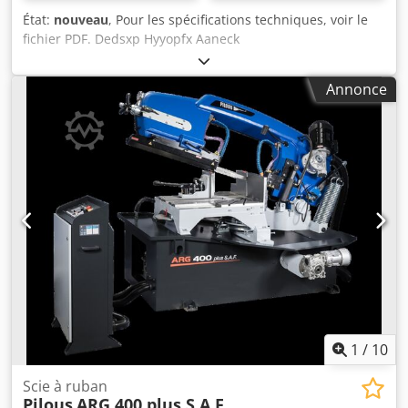
État:
nouveau
, Pour les spécifications techniques, voir le
fichier PDF. Dedsxp Hyyopfx Aaneck
Annonce
1
/
10
Scie à ruban
Pilous
ARG 400 plus S.A.F.