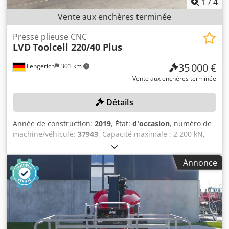
1
/
4
Vente aux enchères terminée
Presse plieuse CNC
LVD
Toolcell 220/40 Plus
35 000 €
Lengerich
301 km
Vente aux enchères terminée
Détails
Année de construction:
2019
, État:
d'occasion
, numéro de
machine/véhicule:
37943
, Capacité maximale : 2 200 kN,
largeur de travail : environ 400 cm, butées à déplacement
automatique, changeur d’outils automatique, 1 chariot à
Annonce
roulettes à un étage avec accessoires. Djdpfxezqzako
Aanjck