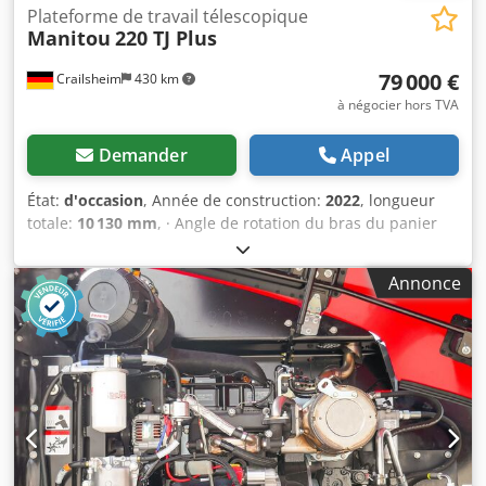
Plateforme de travail télescopique
Manitou
220 TJ Plus
79 000 €
Crailsheim
430 km
à négocier hors TVA
Demander
Appel
État:
d'occasion
, Année de construction:
2022
, longueur
totale:
10 130 mm
, · Angle de rotation du bras du panier
(haut/bas) +70°/-63° · Rotation de la superstructure 360° ·
Rotation du panier de travail (droite/gauche) 90°/90° ·
Annonce
Rayon de braquage intérieur 2 m · rayon de braquage
extérieur 4,40 m · Vitesse de conduite - mode transport :
4,90 km/h · Vitesse de déplacement - mode de travail : 1
km/h · Capacité d'escalade : 40 % · Inclinaison admissible
en mode travail : 4 ° · Pneus en caoutchouc plein vulcanisé
· Roues motrices (avant/arrière) : 2/2 · Volants
(avant/arrière) : 2/2 Dcjdpfx Ajzrp Iroansk · Roues/roues
freinées : 2/2 · Fabricant/modèle de moteur : Yanmar -
3TNV88C-DMU · Norme moteur : Stage V · Puissance /