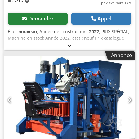
352 km
prix fixe hors TVA
Demander
Appel
État:
nouveau
, Année de construction:
2022
, PRIX SPÉCIAL,
Machine en stock Année 2022, état : neuf Prix catalogue :
4.200 € MACHINE EN STOCK – L'ARG 235 plus est une scie à
ruban manuelle pour métaux offrant une grande précision
Annonce
de coupe. Cette machine permet des coupes en onglet
progressives de -45° à +30° (plage de pivotement : 45° à
gauche et 60° à droite). Données techniques : ● Capacité
de coupe : - 90° rond : 235 mm / carré : 230 mm /
rectangulaire : 280 x 180 mm - 45° droite rond : 165 mm /
carré : 145 mm / rectangulaire : 185 x 180 mm - 30° droite
rond : 115 mm / carré : 80 mm / rectangulaire : 115 x 80
mm - 45° gauche rond : 185 mm / carré : 160 mm /
rectangulaire : 185 x 100 mm ● Puissance du moteur (lame)
: 0,9/1,4 kW / 400 V / 50 Hz ● Vitesse du ruban : 40 et 80
m/min ● Lame de scie : 2710 x 27 x 0,9 mm Équipement de
base : ● Entraînement du ruban puissant ● Réglage
progressif de l’avance de coupe depuis le pupitre de