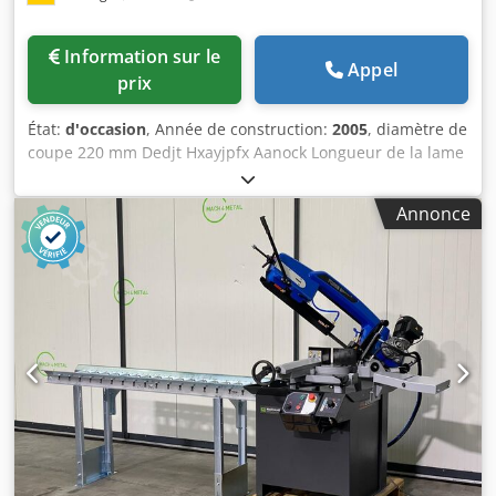
Information sur le
Appel
prix
État:
d'occasion
, Année de construction:
2005
, diamètre de
coupe 220 mm Dedjt Hxayjpfx Aanock Longueur de la lame
de scie 425 mm Longueur de section max. 2500 mm
Puissance totale requise 0,95 kW Poids de la machine env.
Annonce
219 kg Espace nécessaire env. m Scie à métaux
automatique KLAEGER Type PLUS 220, année 2005 Zone de
coupe env. 300 mm avec butée de longueur de matériau
complexe 2.500 mm et convoyeurs à rouleaux à l'avant et à
l'arrière longueur de la lame de scie 425 mm, avance hydr.
16-32 m/min, étau réglable en onglet Dispositif d'arrosage,
placé plus haut