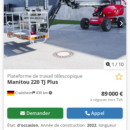
km/h · Capacité d'escalade : 40 % · Inclinaison admissible
en mode travail : 4 ° · Pneus en caoutchouc plein vulcanisé
· Roues motrices (avant/arrière) : 2/2 · Volants
(avant/arrière) : 2/2 · Roues/roues freinées : 2/2 ·
Fabricant/modèle de moteur : Yanmar - 3TNV88C-DMU ·
Norme moteur : Stage V Dedpfozrp Ifjx Aanjck · Puissance /
puissance nominale du moteur à combustion : 36,20 Hp /
27,50 kW · Pression au sol : 18,20 dan/cm2 · Pression
hydraulique : 400 bars · Capacité du réservoir hydraulique
: 94 l · Capacité du réservoir de carburant : 72L · Bruit
ambiant (LwA) : < 106 dB
1
/
10
Plateforme de travail télescopique
Manitou
220 TJ Plus
89 000 €
Crailsheim
430 km
à négocier hors TVA
Demander
Appel
État:
d'occasion
, Année de construction:
2022
, longueur