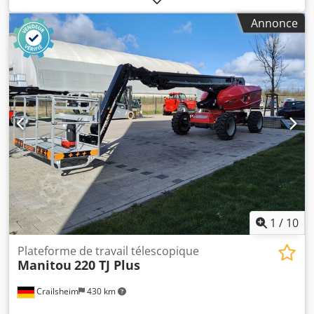
Dcedpeztglqsfx Aanjk · Rotation du panier de travail
Annonce
(droite/gauche) 90°/90° · Rayon de braquage intérieur 2 m ·
rayon de braquage extérieur 4,40 m · Vitesse de conduite -
mode transport : 4,90 km/h · Vitesse de déplacement -
mode de travail : 1 km/h · Capacité d'escalade : 40 % ·
Inclinaison admissible en mode travail : 4 ° · Pneus en
caoutchouc plein vulcanisé · Roues motrices (avant/arrière)
: 2/2 · Volants (avant/arrière) : 2/2 · Roues/roues freinées :
2/2 · Fabricant/modèle de moteur : Yanmar - 3TNV88C-
DMU · Norme moteur : Stage V · Puissance / puissance
nominale du moteur à combustion : 36,20 Hp / 27,50 kW ·
Pression au sol : 18,20 dan/cm2 · Pression hydraulique :
400 bars · Capacité du réservoir hydraulique : 94 l ·
Capacité du réservoir de carburant : 72L · Bruit ambiant
(LwA) : < 106 dB
1
/
10
Plateforme de travail télescopique
Manitou
220 TJ Plus
Crailsheim
430 km