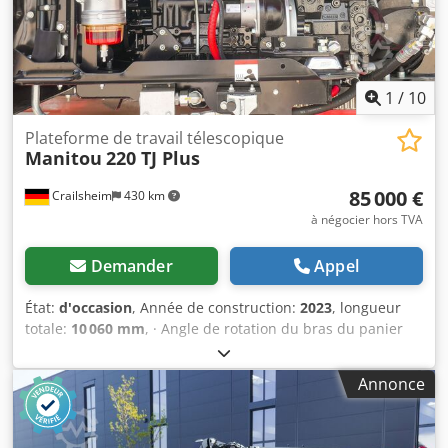
puissance nominale du moteur à combustion : 36,20 Hp /
27,50 kW · Pression au sol : 18,20 dan/cm2 · Pression
hydraulique : 400 bars · Capacité du réservoir hydraulique
: 94 l · Capacité du réservoir de carburant : 72L · Bruit
ambiant (LwA) : < 106 dB
1
/
10
Plateforme de travail télescopique
Manitou
220 TJ Plus
85 000 €
Crailsheim
430 km
à négocier hors TVA
Demander
Appel
État:
d'occasion
, Année de construction:
2023
, longueur
totale:
10 060 mm
, · Angle de rotation du bras du panier
(haut/bas) +70°/-63° · Rotation de la superstructure 360° ·
Rotation du panier de travail (droite/gauche) 90°/90° ·
Annonce
Rayon de braquage intérieur 2 m · rayon de braquage
extérieur 4,40 m · Vitesse de conduite - mode transport :
4,90 km/h · Vitesse de déplacement - mode de travail : 1