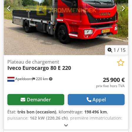
d'alimentation : 380 V. Dimensions totales : 2,2 x 2,0 x 1,85
m. Masse (moule inclus) : 2000 kg. Fréquence de rotation
du moteur vibrant : 3000 tr/min. Consommation de béton :
4 mètres cubes/heure.
1
/
15
Plateau de chargement
Iveco
Eurocargo 80 E 220
25 900 €
Apeldoorn
220 km
prix fixe hors TVA
Demander
Appel
État:
très bon (occasion)
, kilométrage:
198 496 km
,
puissance:
162 kW (220,26 ch)
, première immatriculation:
09/2016
, type de carburant:
diesel
, configuration d'essieux:
4x2
, empattement:
3 330 mm
, carburant:
diesel
, couleur: