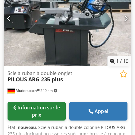
1,4 kW Moteur de pompe : 400 V, 50 Hz, 0,05 kW Vitesse de
la lame : 35 / 70 m/min. Longueur de la lame : 2880 x 27 x
0,9 mm Hauteur de travail à partir du dispositif de
serrage : 900 mm Réservoir de liquide de refroidissement :
env. 15 l Dimensions de la machine (min.) : 1690 x 750 x
1430 mm Dimensions de la machine (max.) : 1980 x 1510 x
2040 mm Poids de la machine : 310 kg
1
/
10
Scie à ruban à double onglet
PILOUS
ARG 235 plus
Mudersbach
249 km
Information sur le
Appel
prix
État:
nouveau
, Scie à ruban à double colonne PILOUS ARG
235 plus Incluant accessoires spéciaux : brosse à copeaux