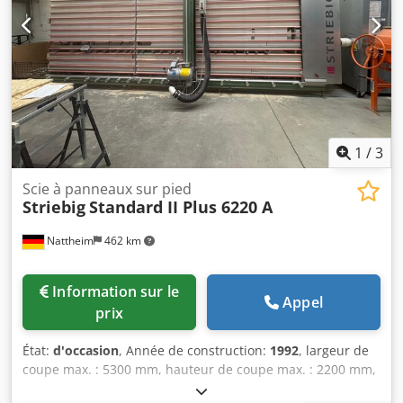
= 2 coffres à outils, plateau de chargement Veldhuizen
ouvert avec parois latérales en aluminium 500 x 220 mm,
points d’arrimage encastrés, charge utile de 6 500 kg !!
1
/
3
Scie à panneaux sur pied
Striebig
Standard II Plus 6220 A
Nattheim
462 km
Information sur le
Appel
prix
État:
d'occasion
, Année de construction:
1992
, largeur de
coupe max. : 5300 mm, hauteur de coupe max. : 2200 mm,
diamètre de la lame de scie : 300 mm, épaisseur maxi