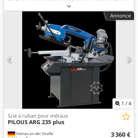
entraînée, indicateur de tension de la lame. Plage de
coupe : Ronde : 90° - 45° + 45° + 60° Djdpfx Asilqh Ejanock
Annonce
en mm : 235 - 165 - 185 - 115 Carrée : 90° - 45° + 45° + 60°
en mm : 230 - 145 - 160 - 80 Rectangulaire : 90° - 45° + 45°
+ 60° en mm : 280 x 180 - 185 x 80 - 185 x 100 - 115 x 80
Moteur principal : 400 V, 50 Hz, 1,4 kW Moteur de pompe :
400 V, 50 Hz, 0,05 kW Vitesse de la lame : 40/80 m/min.
Longueur de la lame : 2710 x 27 x 0,9 mm Hauteur de
travail à partir du serre-pièce : 900 mm Réservoir de
liquide de refroidissement : env. 15 l Dimensions de la
machine (min.) : 1640 x 750 x 1400 mm Dimensions de la
machine (max.) : 1930 x 1610 x 2000 mm Poids de la
machine : 295 kg
1
/
4
Scie à ruban pour métaux
PILOUS
ARG 235 plus
3 360 €
Steinau an der Straße