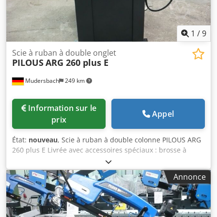
1
/
9
Scie à ruban à double onglet
PILOUS
ARG 260 plus E
Mudersbach
249 km
Information sur le
Appel
prix
État:
nouveau
, Scie à ruban à double colonne PILOUS ARG
260 plus E Livrée avec accessoires spéciaux : brosse à
copeaux motorisée, indicateur de tension de la lame. Plage
de coupe : Circulaire : 90° - 45° + 45° + 60° en mm : 260 -
Annonce
180 - 200 - 125 Carrée : 90° - 45° + 45° + 60° en mm : 240 -
160 - 185 - 105 Rectangulaire : 90° - 45° + 45° + 60° en
mm : 300 x 185 - 190 x 105 - 185 x 295 - 125 x 105
Dodpfoilqd Nsx Aanock Moteur principal : 400 V, 50 Hz,