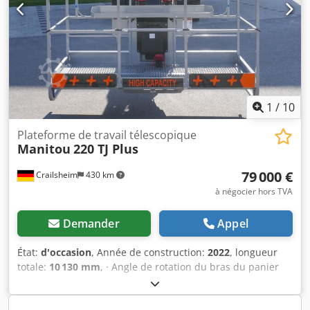
1
/
10
Plateforme de travail télescopique
Manitou
220 TJ Plus
79 000 €
Crailsheim
430 km
à négocier hors TVA
Demander
Appel
État:
d'occasion
, Année de construction:
2022
, longueur
totale:
10 130 mm
, · Angle de rotation du bras du panier
(haut/bas) +70°/-63° · Rotation de la superstructure 360° ·
Rotation du panier de travail (droite/gauche) 90°/90° ·