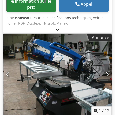
Information sur le
Appel
prix
État:
nouveau
, Pour les spécifications techniques, voir le
fichier PDF. Dcsdexp Hygspfx Aanek
Annonce
1
/
12