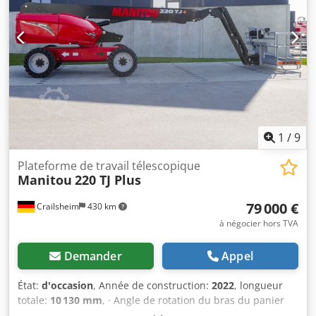
1
/
9
Plateforme de travail télescopique
Manitou
220 TJ Plus
79 000 €
Crailsheim
430 km
à négocier hors TVA
Demander
Appel
État:
d'occasion
, Année de construction:
2022
, longueur
totale:
10 130 mm
, · Angle de rotation du bras du panier
(haut/bas) +70°/-63° · Rotation de la superstructure 360°