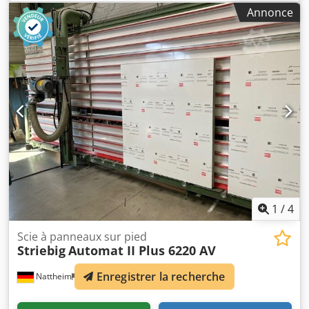
usinable : 80 mm, alésage de la lame : 30 mm, support
Annonce
inférieur : rouleaux fixes, support de matériau : lattes
plastiques pivotantes, système de mesure : échelle
graduée, inclinaison de la tête de scie : manuelle, avance
de sciage : manuelle, fixation : autoportante, aspiration :
extraction externe, verrouillage de la poutre de scie :
manuel, poids env. : 1500 kg, dimensions : 6300 x 1300 x
2900 mm, puissance moteur : 5,5 kW. Emplacement :
Nattheim Dedpjy H E Utefx Aansck
1
/
4
Scie à panneaux sur pied
Striebig
Automat II Plus 6220 AV
Enregistrer la recherche
Nattheim
462 km