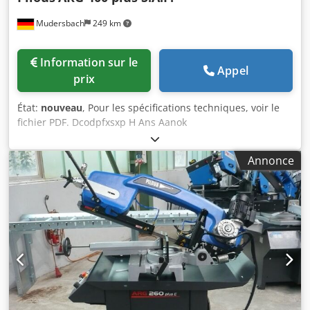
Mudersbach
249 km
Information sur le
Appel
prix
État:
nouveau
, Pour les spécifications techniques, voir le
fichier PDF. Dcodpfxsxp H Ans Aanok
Annonce