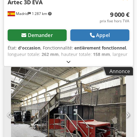
Artec 3D
EVA
9 000 €
Madrid
1 287 km
prix fixe hors TVA
Demander
Appel
État:
d'occasion
, Fonctionnalité:
entièrement fonctionnel
,
longueur totale:
262 mm
, hauteur totale:
158 mm
, largeur
totale:
158 mm
, poids total:
1 kg
, Scanner 3D
professionnel Artec Eva, testé et entièrement fonctionnel.
Annonce
Scanner portable doté d’une technologie de lumière
structurée blanche (LED), idéal pour la numérisation
d’objets de taille moyenne à grande, avec une capture de
couleurs de haute qualité. PRINCIPALES
CARACTÉRISTIQUES : - Résolution 3D : jusqu’à 0,2 mm -
Précision : jusqu’à 0,1 mm - Vitesse de capture : 16 images
par seconde (jusqu’à 2 millions de points par seconde) -
Technologie : lumière structurée blanche (sûre pour la
numérisation de personnes) - Numérisation couleur avec
texture de 1,3 MP - Distance de travail : 0,4 à 1,0 m - Poids :