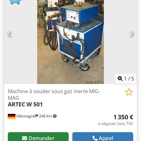
1
/
5
Machine à souder sous gaz inerte MIG-
MAG
ARTEC
W 501
1 350 €
Allemagne
246 km
à négocier hors TVA
Demander
Appel