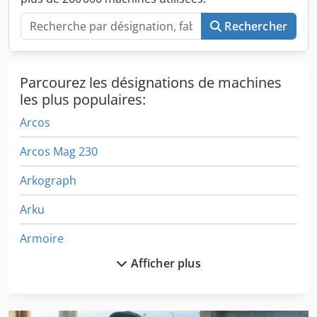
et de pesage de sacs et station d'ensachage.
Documentation disponible. Une visite sur place est
Rechercher
possible. Le système présente des défauts largement
documentés. Djdpfxov Ip Syj Acpowa
Parcourez les désignations de machines
les plus populaires:
Arcos
Arcos Mag 230
Arkograph
Arku
Armoire
Afficher plus
Armoire Informatique
Ecm