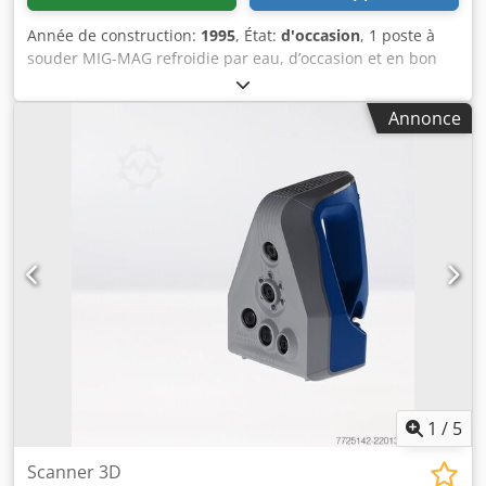
Année de construction:
1995
, État:
d'occasion
, 1 poste à
souder MIG-MAG refroidie par eau, d’occasion et en bon
état Dwedpfx Acsb Nd E Repoa Fabricant : ARTEC Modèle :
W 501 Année de fabrication : 1995 Caractéristiques
Annonce
techniques : Plage de courant de soudage jusqu’à 500 A
Poids : environ 250 kg Accessoires / Caractéristiques
particulières : - Refroidissement par eau - Dérouleur de fil
séparé ARTEC DV-W1 avec déroulement à 4 rouleaux -
Comprend un jeu de tuyaux, un détendeur et un câble de
masse Pour plus de détails techniques, voir les images !
Siegfried Volz Werkzeugmaschinen Rüschebrinkstr. 151-
153 D - 44143 Dortmund-Wambel
1
/
5
Scanner 3D