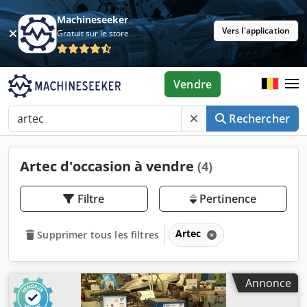
Machineseeker
Vers l'application
Gratuit sur le store
Vendre
Rechercher
Artec d'occasion à vendre
(4)
Filtre
Pertinence
Artec
Supprimer tous les filtres
Annonce