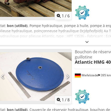
1
/
6
État:
bon (utilisé)
, Pompe hydraulique, pompe à huile, pompe à eng
plieuse hydraulique, poinçonneuse hydraulique Dcjdpfxsfpidij Aa T
hydraulique pour plieuse Atlantic, type : HPT 13536 - Fabricant : E
12/013RE07MU2 - Entraînement : Loher, type 132M-4 - Puissance : 7
800/370/H300 mm - Poids : 98 kg
Bouchon de réservoi
guillotine
Atlantic
HMG 400
Wiefelstede
395 k
1
/
8
État:
bon (utilisé)
, Couvercle de réservoir hydraulique, bouchon de 