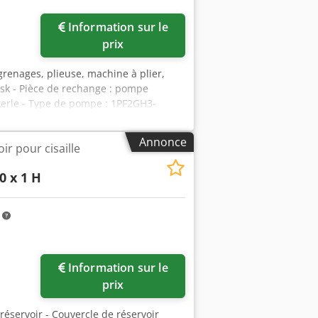
Information sur le
prix
renages, plieuse, machine à plier,
sk - Pièce de rechange : pompe
ckerle - Type de pompe : 1PF2GH3-
,5 kW, 1440 tr/min - Dimensions :
Annonce
r pour cisaille
 x 1 H
m
Information sur le
prix
réservoir - Couvercle de réservoir