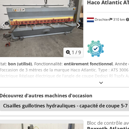
Haco Atlantic
AT
- Profondeur de la butée arrière [mm] : 850 - Course maximale [mm]
Mécanique - Support de poinçon : Standard - Type de support d’outi
inclus : Oui Dsdpfxjzmaa Io Aa Teck - Dimensions de transport : 41
Drachten
310 km
- Poids de transport [kg] : 20 000 kg - Nombre de colis de transport 
prix indiqué s’entend hors TVA TVA / Régime de franchise en base :
Livraison et reprise possibles à tout moment pour tout le matériel 
1
/
9
État:
bon (utilisé)
, Fonctionnalité:
entièrement fonctionnel
, Année 
d’occasion de 3 mètres de la marque Haco Atlantic. Type : ATS 3006
électrique Réglage électrique de l’angle de coupe Dedozi Rl Tspfx A
Découvrez d'autres machines d'occasion
Cisailles guillotines hydrauliques - capacité de coupe 5-
Bloc de contrôle av
Rexroth Atlanti