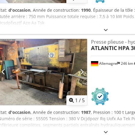
État:
d'occasion
, Année de construction:
1990
, Épaisseur de la tôl
Butée arrière : 750 mm Puissance totale requise : 7,5 à 10 kW Poids
Dcsdpfxsztf Azo Aa Tsk
Presse plieuse - hy
ATLANTIC
HPA 3
Allemagne
246 km
1
/
5
État:
d'occasion
, Année de construction:
1987
, Pression : 100 t La
Numéro de série : 55505 Tension : 380 V Dcjdpozr Rq Uofx Aa Tek Po
inférieure complètes, segments partiels entraînés hydrauliquemen