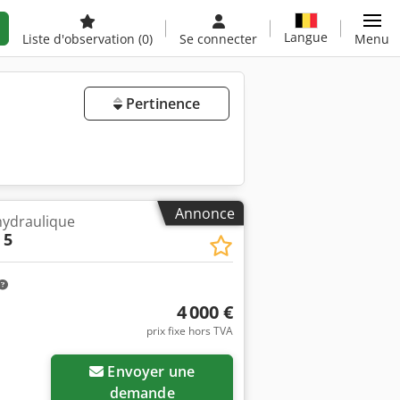
Langue
Liste d'observation
(0)
Se connecter
Menu
Pertinence
Annonce
 hydraulique
 5
4 000 €
prix fixe hors TVA
Envoyer une
demande