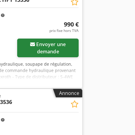
m
990 €
prix fixe hors TVA
Envoyer une
demande
 hydraulique, soupape de régulation,
oc de commande hydraulique provenant
exroth - Type de distributeur : S-4WE
uteur : D24 SWH-G02-B2- -20 - Tension :
 distributeurs - Dimensions :
Annonce
e
3536
m