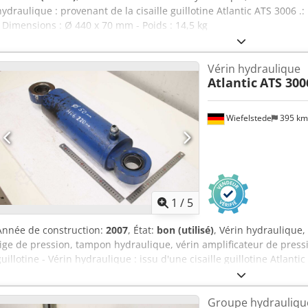
hydraulique : provenant de la cisaille guillotine Atlantic ATS 3006 
- Dimensions : Ø 440 x 70 mm - Poids : 14,5 kg
Vérin hydraulique
Atlantic
ATS 30
Wiefelstede
395 k
1
/
5
Année de construction:
2007
, État:
bon (utilisé)
, Vérin hydraulique,
tige de pression, tampon hydraulique, vérin amplificateur de pressi
guillotine - Vérin hydraulique : issu d'une cisaille guillotine Atlant
Course : 220 mm - Fixation : Ø50 mm - Entraxe des trous : rentré 
Poids : 37,3 kg Dodpfx Asyghdvja Tock
Groupe hydrauliqu