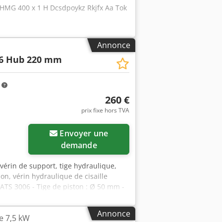
.: HMG 400 x 1 H Dcsdpoykz Rkjfx Aa Tok
Annonce
06 Hub 220 mm
m
260 €
prix fixe hors TVA
Envoyer une
demande
 vérin de support, tige hydraulique,
on, vérin hydraulique de cisaille
ic ATS 3006 - Tige de piston : Ø 50 mm -
555 mm - Dimensions : 675/140/196 mm -
Annonce
e 7,5 kW