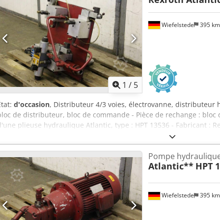
Wiefelstede
395 k
1
/
5
État:
d'occasion
, Distributeur 4/3 voies, électrovanne, distributeur
bloc de distributeur, bloc de commande - Pièce de rechange : bl
d'une plieuse hydraulique Atlantic, type : HPT 13536 - Fabricant : R
10 F32 CG24/9Z4 C - Fabricant : Sauer Sundstrand - Type de distrib
V - Pression maximale : bar Dedpfx Aofpifcja Tjck - Prix : pour les 5
Pompe hydrauliqu
600/700/H600 mm - Poids : 67 kg
Atlantic**
HPT 1
Wiefelstede
395 k