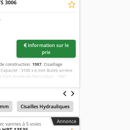
S 3006
 : 250 - Système de gaufrage :
l : De type européen - Outillage
00 mm x 1900 mm x 3000 mm (l x l x h)
: 1 Informations financières TVA : Le
 TVA déductible pour les entreprises
industriel. Lukas van Rossum
Information sur le
prix
de construction:
1987
, Cisaillage
 Capacité : 3100 x 6 mm Butée arrière
a Tock Année de fabrication : 1987
7 mm
Cisailles Hydrauliques
Guillotine Hydrauliqu
Annonce
ec vannes à 5 voies
c
HPT 13536