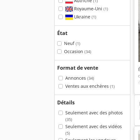
Autriche
(1)
Royaume-Uni
(1)
Ukraine
(1)
État
Neuf
(1)
Occasion
(34)
Format de vente
Annonces
(34)
Ventes aux enchères
(1)
Détails
Seulement avec des photos
nc
Plieuse Cnc
Presse Plieuse 2500 80 Tonnes
(35)
Seulement avec des vidéos
(5)