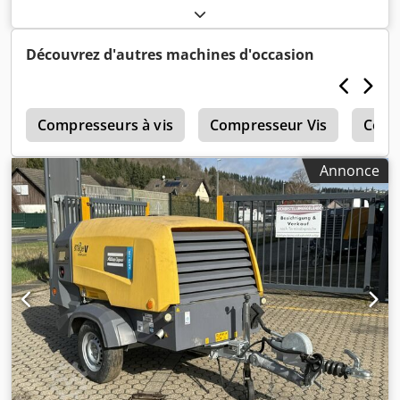
frigorifique Atlas Copco FX6 d'occasion Csdpfx Aljzrtbiogjha
2,34 m³/min 14 bars Année de fabrication : 2019
Découvrez d'autres machines d'occasion
r
Compresseurs à vis
Compresseur Vis
Comp
Annonce