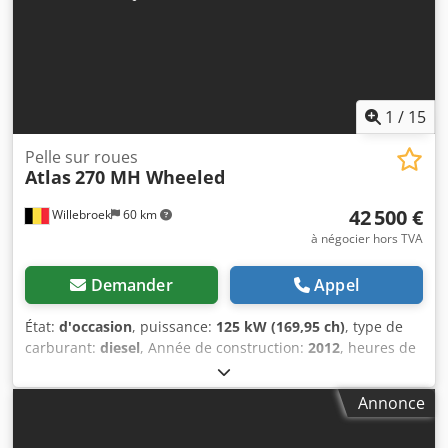
être fournis pour chaque utilisateur final. Cjdpezmadmofx
Algeha Les formulaires BPDDC et EUS peuvent être
téléchargés sur le site web.
1
/
15
Pelle sur roues
Atlas
270 MH Wheeled
42 500 €
Willebroek
60 km
à négocier hors TVA
Demander
Appel
État:
d'occasion
, puissance:
125 kW (169,95 ch)
, type de
carburant:
diesel
, Année de construction:
2012
, heures de
fonctionnement:
14 463 h
, Atlas 270 MH – Longue portée –
équipé de fonctions de grappin, de rotation et d’aimant –
Annonce
Cabine hydraulique – 4 stabilisateurs – Charge utile totale :
29 500 kg – 14 464 heures de fonctionnement =