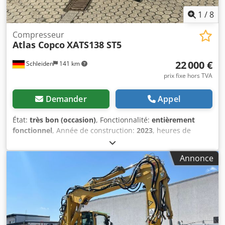
1
/
8
Compresseur
Atlas Copco
XATS138 ST5
22 000 €
Schleiden
141 km
prix fixe hors TVA
Demander
Appel
État:
très bon (occasion)
, Fonctionnalité:
entièrement
fonctionnel
, Année de construction:
2023
, heures de
fonctionnement:
292 h
, Niveau d’émissions 5, pression de
fonctionnement 7,0 bars, débit 7,0 m³/min ; pression de
Annonce
fonctionnement 8,6 bars, débit 6,0 m³/min ; pression de
fonctionnement 10,3 bars, débit 5,0 m³/min. Cedpsznww
Hefx Algsha