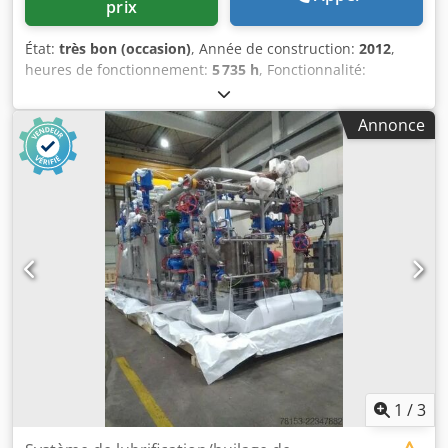
prix
État:
très bon (occasion)
, Année de construction:
2012
,
heures de fonctionnement:
5 735 h
, Fonctionnalité:
entièrement fonctionnel
, Compresseur à vis sans huile
Atlas Copco ZR90 Cedpfezqvvajx Algeha 90 kW 7,50 bars 14
Annonce
m3/min Année de fabrication : 2012 Heures de
fonctionnement : 5 735
1
/
3