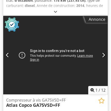
État:
d'occasion
, puissance:
175 kW (237,93 ch)
, type de
carburant:
diesel
, Année de construction:
2014
, heures de
fonctionnement:
11 094 h
, Atlas 350 MH – Longue portée –
avec fonction de grappin, de rotation et magnétique –
Annonce
Cabine hydraulique – 4 supports – Poids total 33 500 kg –
11 094 heures de fonctionnement – = Informations
complémentaires = Année de fabrication : 2014 Année du
modèle : 2014 Type de transmission : à roues PTAC : 33 500
kg Marquage CE : oui Numéro de référence : 51 =
Informations sur l’entreprise = Chedpsyuix Rsfx Algea Nous
sommes situés entre Anvers et Bruxelles, le long de
l’autoroute A12, à proximité du port d’Anvers. Horaires
d’ouverture : du lundi au vendredi, en continu, de 8h30 à
19h.
1
/
12
Compresseur à vis GA75VSD+FF
Atlas Copco
GA75VSD+FF