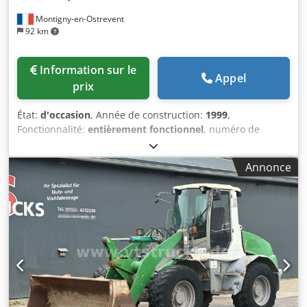
Montigny-en-Ostrevent
92 km
Information sur le
Appel
prix
État:
d'occasion
, Année de construction:
1999
,
Fonctionnalité:
entièrement fonctionnel
, numéro de
machine/véhicule:
AII362754
, puissance:
37 kW (50,31 ch)
,
pression de service:
7 barre
, Équipement:
Plaque
Annonce
signalétique disponible, compresseur, système d'air
comprimé
, Le compresseur lubrifié Atlas Copco GA37 est
une machine puissante et fiable, conçue pour offrir des
performances optimales dans divers environnements
industriels. Ce modèle d'occasion, avec une puissance de
37 kW, est capable de fonctionner à une pression de 7,5
bars, ce qui le rend idéal pour les applications nécessitant
une pression constante et une efficacité énergétique.
Fabriqué par Atlas Copco, un leader dans l'industrie des
solutions d'air comprimé, le GA37 est réputé pour sa