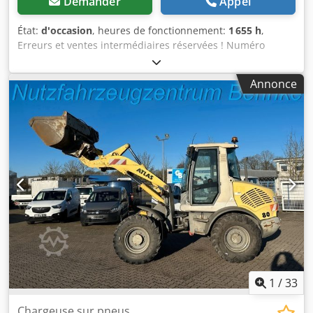
Demander
Appel
État:
d'occasion
, heures de fonctionnement:
1 655 h
,
Erreurs et ventes intermédiaires réservées ! Numéro
interne : 1433. Moteur PERKINS. Cjdpfx Aozp Avkjlgsha Le
véhicule n’a pas été remis à neuf. Livraison possible dans
Annonce
toute l’Allemagne moyennant un supplément. Erreurs et
ventes intermédiaires réservées. Nous reprenons votre
ancien véhicule avec plaisir. Financement/location
possible, même sans apport initial ! Vous avez d’autres
questions ? Nous serons heureux de vous conseiller !
1
/
33
Chargeuse sur pneus