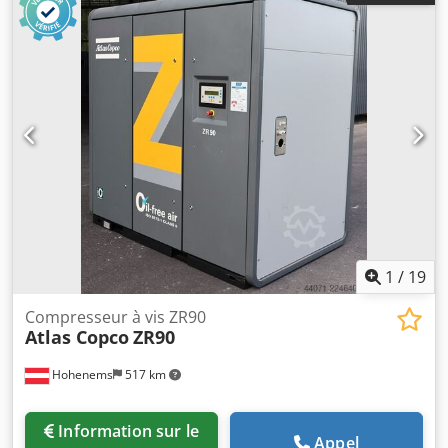
stabilisateurs * Caméra de recul * Plus de photos et de
vidéos disponibles sur WhatsApp * Les informations sont
données sans garantie et sous réserve de vente.
1
/
19
Compresseur à vis ZR90
Atlas Copco
ZR90
Hohenems
517 km
Information sur le
Appel