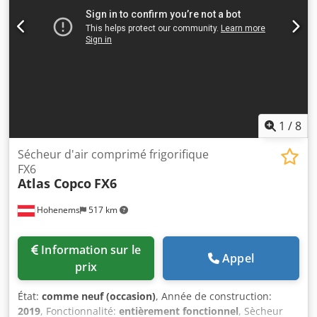
1
/
8
Sécheur d'air comprimé frigorifique
FX6
Atlas Copco
FX6
Hohenems
517 km
Information sur le
Appel
prix
État:
comme neuf (occasion)
, Année de construction:
2019
, Fonctionnalité:
entièrement fonctionnel
, Sècheur