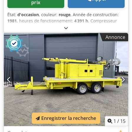
prix
État:
d'occasion
, couleur:
rouge
, Année de construction:
1981
, heures de fonctionnement:
4 391 h
, Compresseur
d'air • Pression de travail : 11 bar • 4391 heures •
Éclairage routier • Entièrement fonctionnel État :
Annonce
D'occasion Csdpjx S Nxaofx Algoha Année de fabrication :
1981
Enregistrer la recherche
1
/
15