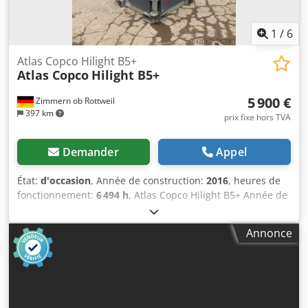
1
/
6
Atlas Copco Hilight B5+
Atlas Copco
Hilight B5+
5 900 €
Zimmern ob Rottweil
397 km
prix fixe hors TVA
Demander
Appel
État:
d'occasion
, Année de construction:
2016
, heures de
fonctionnement:
6 494 h
, Atlas Copco Hilight B5+ Année de
fabrication : 2016 Heures de fonctionnement : 6 494 h
Codpfx Aloy R Atzegoha Éclairage LED : 4 × 350 W Zone
Annonce
d'éclairage : jusqu'à 5 000 m² Poids : 981 kg