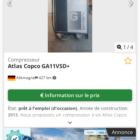
à 680 Dernière inspection : 02/01/2025 Pays de
fabrication : DE Informations complémentaires Pour
obtenir de plus amples informations, veuillez contacter Ö.
Inalkac.
1
/
4
Compresseur
Atlas Copco
GA11VSD+
Allemagne
427 km
Information sur le prix
État:
prêt à l'emploi (d'occasion)
, Année de construction:
2013
, Nous proposons un compresseur à vis Atlas Copco
équipé d’un sécheur frigorifique intégré. Caractéristiques :
puissance de 11 kW, vitesse du moteur : 7 700 tr/min,
Annonce
pression de service : 12,75 bar, capacité : 32 l/s, régulation