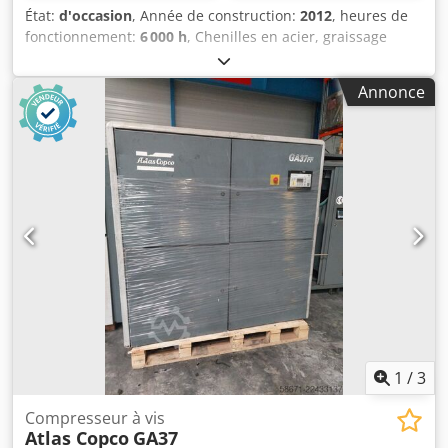
État:
d'occasion
, Année de construction:
2012
, heures de
fonctionnement:
6 000 h
, Chenilles en acier, graissage
centralisé, véhicule d'occasion Chodpozhzgrefx Algoa N°
de série 3361, pelle sur chenilles Atlas 240 LC, année 2012,
Annonce
heures de service : 6 000, cabine climatisée, cabine
basculante, caméra de recul, moteur diesel Cummins 6
cylindres de 125 kW, chenilles acier de 600 mm, raccords
hydrauliques pour accessoires, système de graissage
centralisé, attache rapide Lehnhoff, godet basculant
hydraulique 1 600 mm, poids : 25 100 kg. Pour toute
demande, sous réserve d’erreurs et de vente préalable.
1
/
3
Compresseur à vis
Atlas Copco
GA37