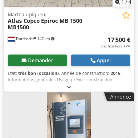
1
/
4
Marteau-piqueur
Atlas Copco
Epiroc MB 1500
MB1500
17 500 €
Dordrecht
147 km
prix fixe hors TVA
Demander
Appel
État:
très bon (occasion)
, Année de construction:
2016
,
Informations générales Usage prévu : construction
Numéro de référence : 4 Poids Poids à vide : 1 300 kg
Caractéristiques Dimensions de la zone de chargement :
Annonce
200 x 70 x 60 cm Marquage CE : oui Maintenance,
historique et état Nombre de propriétaires : 1 État
technique : très bon État esthétique : très bon Chjdpfjvpq
Thjx Algoa Informations complémentaires Adapté aux
machines suivantes : 17 à 29 tonnes Conditions de
livraison : EXW Pression de travail : 160 à 180 bars Débit
hydraulique requis : 155 l/min Fréquence des coups : 330