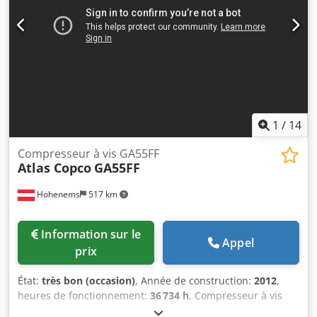
1
/
14
Compresseur à vis GA55FF
Atlas Copco
GA55FF
Hohenems
517 km
Information sur le
Appel
prix
État:
très bon (occasion)
, Année de construction:
2012
,
heures de fonctionnement:
36 734 h
, Compresseur à vis
Atlas Copco GA55FF Séchage intégré 55 kW 9,80 bars 8,87