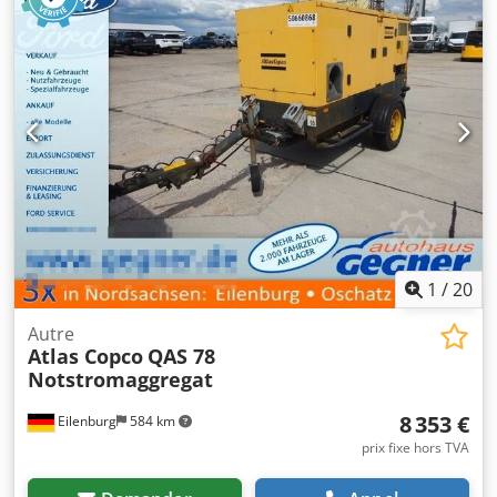
de la vitesse, nombre d’heures de fonctionnement : 9 035
h, poids : 271 kg. Une visite sur place est possible.
Chsdpfxozq Ec Ne Algoa
1
/
20
Autre
Atlas Copco
QAS 78
Notstromaggregat
8 353 €
Eilenburg
584 km
prix fixe hors TVA