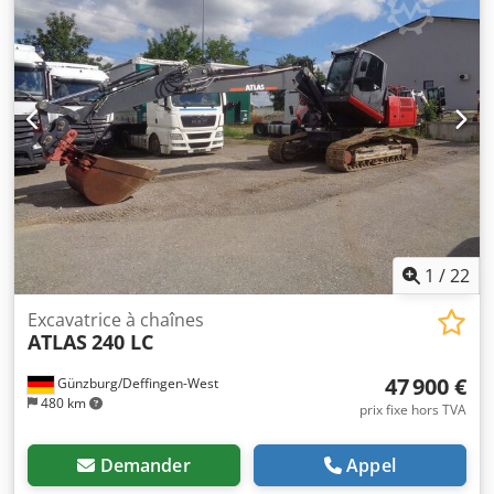
1
/
22
Excavatrice à chaînes
ATLAS
240 LC
47 900 €
Günzburg/Deffingen-West
480 km
prix fixe hors TVA
Demander
Appel