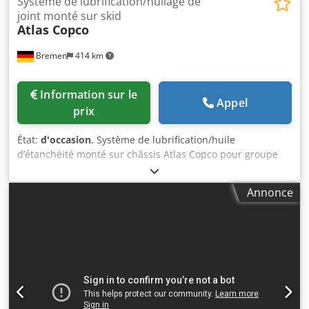
Système de lubrification/huilage de
joint monté sur skid
Atlas Copco
Bremen
414 km
Information sur le
Appel
prix
État:
d'occasion
, Système de lubrification/huile
d’étanchéité monté sur châssis Atlas Copco pour groupe
compresseur, comprenant un réservoir/cuve de base avec
pompes, filtres, refroidisseurs et collecteur de vannes.
Annonce
Inclut un réservoir de vidange et divers accessoires et
joints, comme indiqué dans la liste téléchargeable ci-
dessous. Remarque : les ventes sont conditionnelles à la
réalisation satisfaisante, dans un délai de 24 heures, d’une
vérification de conformité du partenaire commercial
(BPDDC) et de la soumission d’un formulaire de déclaration
de l’utilisateur final (EUS) par l’acheteur. Si l’acheteur n’est
pas l’utilisateur final, ces documents doivent également