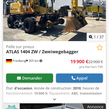
1
/
37
Pelle sur pneus
ATLAS
1404 ZW / Zweiwegebagger
19 900 €
Friedberg
305 km
22 900 €
prix fixe hors TVA
Demander
Appel
État:
d'occasion
, Année de construction:
2010
, heures de
fonctionnement:
10 000 h
, Équipement:
ABS, transmission
intégrale
, * Pelle à deux usages Atlas 1404 ZW * Année de
fabrication : 2010 Codpfx Aljzf T Uvjgsha * Heures de
Annonce
fonctionnement : 10 000 h * Système hydraulique pour les