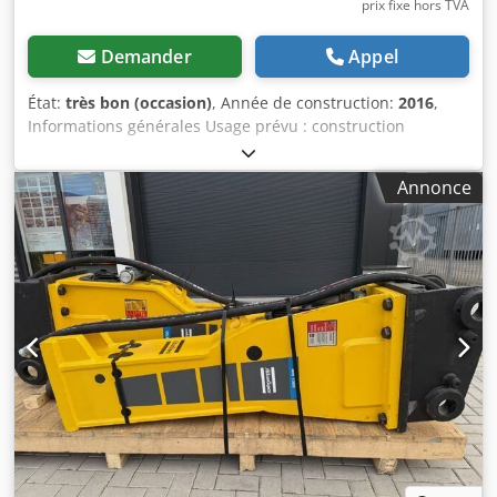
prix fixe hors TVA
Demander
Appel
État:
très bon (occasion)
, Année de construction:
2016
,
Informations générales Usage prévu : construction
Numéro de référence : 4 Poids Poids à vide : 1 300 kg
Caractéristiques Dimensions de la zone de chargement :
Annonce
200 x 70 x 60 cm Marquage CE : oui Entretien, historique et
état Nombre de propriétaires : 1 État technique : très bon
État esthétique : très bon Chedovpq Tbepfx Algsa
Informations complémentaires Adapté aux machines
suivantes : 17 à 29 tonnes Conditions de livraison : EXW
Pression de travail : 160 à 180 bars Débit hydraulique
requis : 155 l/min Fréquence de frappe : 330 à 680
Dernière inspection : 02/01/2025 Pays de production : DE
Informations complémentaires Pour obtenir de plus
amples informations, veuillez contacter Ö. Inalkac.