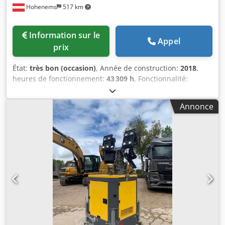
Hohenems
517 km
Information sur le
Appel
prix
État:
très bon (occasion)
, Année de construction:
2018
,
heures de fonctionnement:
43 309 h
, Fonctionnalité:
entièrement fonctionnel
, Compresseur à vis Atlas Copco
GA75VSD+FF Convertisseur de fréquence et sécheur
Annonce
intégrés Csdpfx Aszp Urwjlgjha 75 kW 12,75 bars 15,50
m³/min Année de fabrication : 2018 Heures de
fonctionnement : 43 309