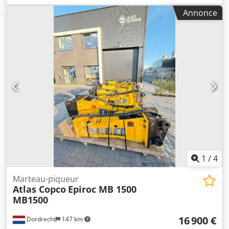
m³/min Année de fabrication : 2012 Chedpfozphrwox Algoa
Annonce
Nombre d'heures de fonctionnement : 36 734
1
/
4
Marteau-piqueur
Atlas Copco
Epiroc MB 1500
MB1500
16 900 €
Dordrecht
147 km