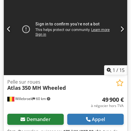
Informations complémentaires = Année de fabrication :
2012 Type de propulsion : Roues PTAC : 29 500 kg
Marquage CE : oui Cedpfx Aljzacxbegjha Numéro de
référence : 52 = Informations sur l’entreprise = Nous
sommes situés entre Anvers et Bruxelles, le long de
l’autoroute A12, à proximité du port d’Anvers. Horaires
d’ouverture : du lundi au vendredi, en continu, de 8h30 à
19h00.
1
/
15
Pelle sur roues
Atlas
350 MH Wheeled
49 900 €
Willebroek
60 km
à négocier hors TVA
Demander
Appel