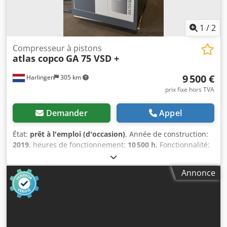
1
/
2
Compresseur à pistons
atlas copco
GA 75 VSD +
9 500 €
Harlingen
305 km
prix fixe hors TVA
Demander
Appel
État:
prêt à l'emploi (d'occasion)
, Année de construction:
2019
, heures de fonctionnement:
10 500 h
, Fonctionnalité:
entièrement fonctionnel
, poids total:
898 kg
, puissance:
75 kW (101,97 ch)
, débit volumique:
476 m³/h
, pression
Annonce
(max.):
13 barre
, type de refroidissement:
air
, Équipement:
Plaque signalétique disponible, documentation / manuel
,
Compresseur à vis en excellent état, parfaitement
fonctionnel, 75 kW, à entraînement par variateur de
fréquence. Chodpfszrihrsx Algsa