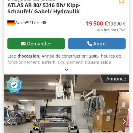
ATLAS
AR 80/ 5316 Bh/ Kipp-
Schaufel/ Gabel/ Hydraulik
19 500 €
Achim
419 km
19 990 €
prix fixe hors TVA
Demander
Appel
État:
d'occasion
, Année de construction:
2005
, heures de
fonctionnement:
5 316 h
, Équipement:
transmission
intégrale
, Équipement : Codpfxjx Rfbzo Algeha * 5 316
heures de fonctionnement * Puissance moteur 53,5 kW *
Annonce
20 km/h * Raccordements hydrauliques * Projecteurs
supplémentaires * Gyrophare * Attache rapide Divers : *
1er propriétaire * Première livraison en Allemagne *
Année de fabrication : 2005 * Poids à vide : 5 975 kg *
Poids total : 6 500 kg * Message d’erreur au niveau du frein
Depuis 1972, votre partenaire fiable pour les véhicules
automobiles et utilitaires à 28832 Achim, près de Bremer
Kreuz. Le centre utilitaire Behnke propose en permanence
environ 200 véhicules dans les catégories utilitaires,