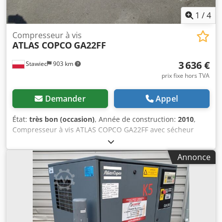
1
/
4
Compresseur à vis
ATLAS COPCO
GA22FF
3 636 €
Stawiec
903 km
prix fixe hors TVA
Demander
Appel
État:
très bon (occasion)
, Année de construction:
2010
,
Compresseur à vis ATLAS COPCO GA22FF avec sécheur
d'air après entretien Données techniques : capacité : 3,10
m3/min ; moteur de 22 kW; pression maximale 9,5 bars ;
Annonce
année;2010 kilométrage;8776h!!! 15200 net 18696 brut
Compresseur entièrement fonctionnel, prêt à fonctionner,
garantie Chedev Uyxkjpfx Amyja nous fournissons un
service.