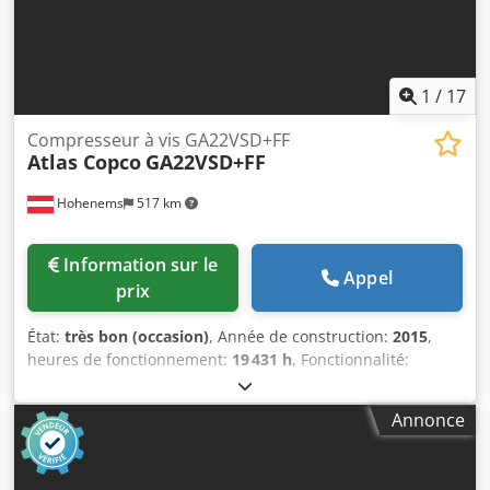
1
/
17
Compresseur à vis GA22VSD+FF
Atlas Copco
GA22VSD+FF
Hohenems
517 km
Information sur le
Appel
prix
État:
très bon (occasion)
, Année de construction:
2015
,
heures de fonctionnement:
19 431 h
, Fonctionnalité:
entièrement fonctionnel
, Compresseur à vis Atlas Copco
GA22VSD+FF Convertisseur de fréquence et sécheur
Annonce
intégrés 22 kW 12,75 bar 4,51 m3/min Année de
fabrication : 2015 Heures de fonctionnement : 19 431
Chjdpfxey Nlqge Amysa