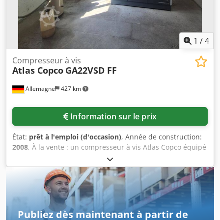
1
/
4
Compresseur à vis
Atlas Copco
GA22VSD FF
Allemagne
427 km
Information sur le prix
État:
prêt à l'emploi (d'occasion)
, Année de construction:
2008
, À la vente : un compresseur à vis Atlas Copco équipé
d’un dessiccateur frigorifique intégré, comprenant un
réservoir d’air comprimé de 500 litres. Puissance du
moteur : 22 kW (30 CV), débit volumique : 3,84 m³/min (64
l/s), pression de service maximale : 12,8 bar, heures de
fonctionnement : 29 897 h, réfrigérant du dessiccateur :
R134a, 0,95 kg. Le compresseur a été entretenu
Publiez dès maintenant à partir de
annuellement et de manière continue par une entreprise