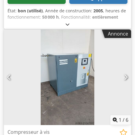
État:
bon (utilisé)
, Année de construction:
2005
, heures de
fonctionnement:
50 000 h
, Fonctionnalité:
entièrement
fonctionnel
, poids total:
850 kg
, Équipement:
sécheur
frigorifique
, Compresseur à vis 22 kW avec sécheur
Annonce
frigorifique intégré, démonté mais en bon état Cedpfx
Aszb Drxsmyjha
1
/
6
Compresseur à vis