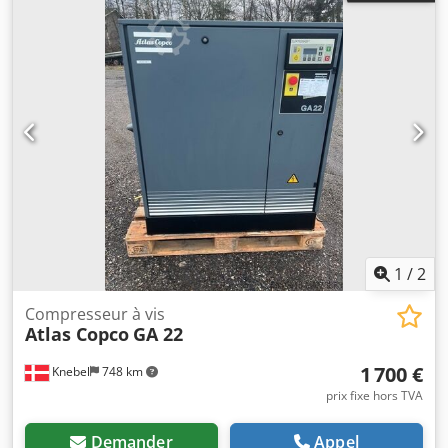
1
/
2
Compresseur à vis
Atlas Copco
GA 22
1 700 €
Knebel
748 km
prix fixe hors TVA
Demander
Appel