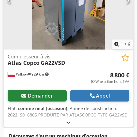
1
/
6
Compresseur à vis
Atlas Copco
GA22VSD
8 800 €
Wilków
929 km
EXW prix fixe hors TVA
Demander
Appel
État:
comme neuf (occasion)
, Année de construction:
2022
, S016865 PRODUITE PAR ATLASCOPCO TYPE GA22VSD
N° DE SÉRIE API469861 ANNÉE 2022 PUISSANCE (kW) 22
DÉBIT (m3/min) 4,9 PRESSION (bar) 10,5 HEURES
(FONCTIONNEMENT/TOTAL) 3184 Chjdpfx Amozi Unleyoa
Découvrez d'autres machines d'occasion