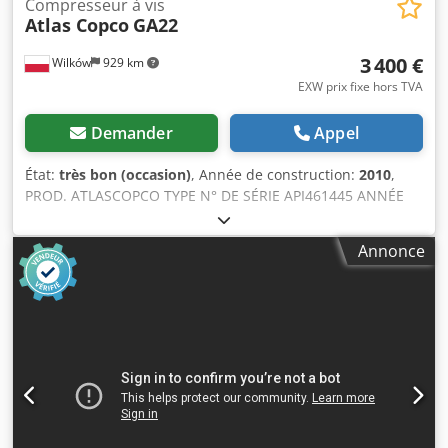
Compresseur à vis
Atlas Copco
GA22
3 400 €
Wilków
929 km
EXW prix fixe hors TVA
Demander
Appel
État:
très bon (occasion)
, Année de construction:
2010
,
PROD. ATLASCOPCO TYPE N° DE SÉRIE API461445 ANNÉE
2010 PUISSANCE (kW) 22 DÉBIT (m3/min) 3,61 PRESSION
(bar) 7,5 HEURES (FONCTIONNEMENT/TOTAL)
Annonce
CONVERTISSEUR DE FRÉQUENCE non DESSÉCHEUR
INTÉGRÉ non ÉCHANGEUR non REFROIDISSEMENT
(AIR/EAU) air SUR LE RÉSERVOIR non DOCUMENTS non
RACCORD 1 1/4 Codpszi T Dxofx Amyjha NEUF/OCCASION
OCCASION