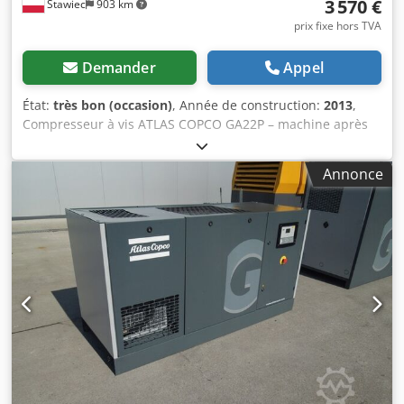
3 570 €
Stawiec
903 km
prix fixe hors TVA
Demander
Appel
État:
très bon (occasion)
, Année de construction:
2013
,
Compresseur à vis ATLAS COPCO GA22P – machine après
entretien Données techniques : Codpfx Amsw Nh S Seysha
Débit : 3,49 m³/min ; Moteur de 22 kW ; Pression max : 10
Annonce
bars ; Année : 2013 Heures de fonctionnement : 8 796 !!!
Prix : 15 200 net 18 696 brut Compresseur entièrement
fonctionnel, prêt à l'emploi, avec garantie. Service assuré.
Lien vers la vidéo ci-dessous.