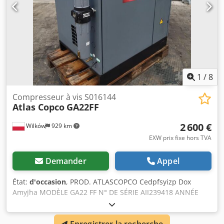
1
/
8
Compresseur à vis S016144
Atlas Copco
GA22FF
2 600 €
Wilków
929 km
EXW prix fixe hors TVA
Demander
Appel
État:
d'occasion
, PROD. ATLASCOPCO Cedpfsyizp Dox
Amyjha MODÈLE GA22 FF N° DE SÉRIE AII239418 ANNÉE
1998 PUISSANCE (kW) 22 DÉBIT (m³/min) 3,22 PRESSION
(bar) 7,5