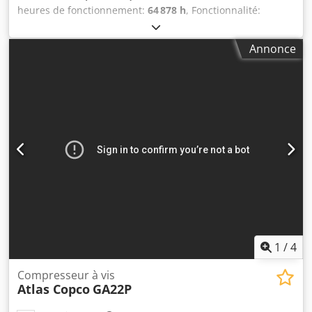
heures de fonctionnement:
64 878 h
, Fonctionnalité:
entièrement fonctionnel
, Compresseur à vis GA22VSDFF
Variateur et sécheur intégrés Chjdpoyr Da Rsfx Amyoa 22
Annonce
kW 13 bar 3,85 m3/min
1
/
4
Compresseur à vis
Atlas Copco
GA22P