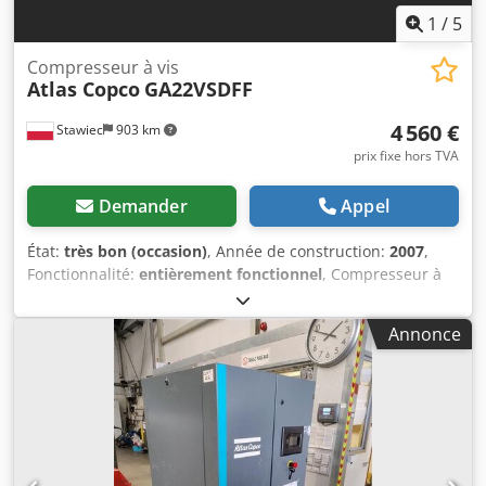
1
/
5
Compresseur à vis
Atlas Copco
GA22VSDFF
4 560 €
Stawiec
903 km
prix fixe hors TVA
Demander
Appel
État:
très bon (occasion)
, Année de construction:
2007
,
Fonctionnalité:
entièrement fonctionnel
, Compresseur à
vis ATLAS COPCO GA22VSDFF, équipé d'un variateur de
fréquence et d'un sécheur d'air, après entretien.
Annonce
Caractéristiques techniques : débit : 3840 m³/min ; moteur
de 22 kW ; pression maximale : 12,80 bar ; année : 2007 ;
heures de fonctionnement : 11 469. 19 800 € HT 24 354 €
TTC Compresseur entièrement fonctionnel, prêt à l'emploi,
garantie fournie. Nous assurons le service après-vente.
Cjdpfxezmt Huj Amysha Vous trouverez ci-dessous un lien
vers une vidéo.