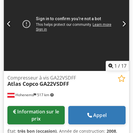
1
/
17
Compresseur à vis GA22VSDFF
Atlas Copco
GA22VSDFF
Hohenems
517 km
Information sur le
Appel
prix
État:
très bon (occasion)
, Année de construction:
2008
,