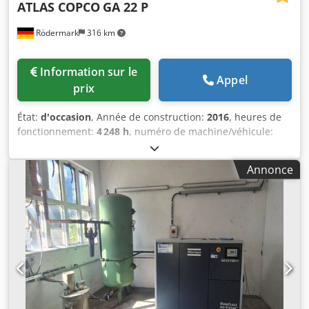
ATLAS COPCO
GA 22 P
Rödermark
316 km
Information sur le
Appel
prix
État:
d'occasion
, Année de construction:
2016
, heures de
fonctionnement:
4 248 h
, numéro de machine/véhicule:
CAI955518
, Données techniques : - Heures de
fonctionnement : 4248 h - Heures sous charge : 1978 h -
Annonce
Pression de service : 10 bar Chsdpjycg Hhjfx Amysa -
Débit : 3,34 m³/min - Entraînement : 400 V / 22 kW - Vitesse
moteur : 3000 tr/min - Encombrement env. : L 1300 x H
1250 x P 800 mm - Poids env. : 490 kg