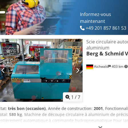
5,5 kW Accessoires : - 10 lames de scie neuves Délai de livraison : 
Informez-vous
maintenant
+49 201 857 861 53
Scie circulaire au
aluminium
Berg & Schmid
V
Aichwald
403 km
1
/
7
État:
très bon (occasion)
, Année de construction:
2001
, Fonctionnal
total:
580 kg
, Machine de découpe circulaire à aluminium de préc
entièrement automatique à commande hydropneumatique Pour lam
diamètre, coupe d'onglet à gauche et à droite de 45° et coupes incl