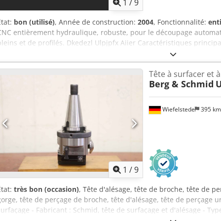
1
/
9
État:
bon (utilisé)
, Année de construction:
2004
, Fonctionnalité:
ent
CNC entièrement hydraulique, robuste, pour le découpage automa
pleins et de profilés. Dkedezl Ulpjpfx Aiier Caractéristiques princi
section ronde ou 410 x 410 mm en section plate - Commande CNC m
parcours de la lame avec ajustement automatique de l’avance - Sy
Tête à surfacer et à
première coupe, longueur minimale du morceau restant : 15 mm - E
Berg & Schmid
U
variable et contrôlé par fréquence - Réglage de la pression de serra
mince - Transporteur de copeaux à entraînement hydraulique - Sy
lame des deux côtés - Tension hydraulique de la lame - Avance du m
Wiefelstede
395 k
précision et guidage linéaire Puissance du moteur : 5,5 kW Hauteur 
plomb RAL 7036 et turquoise RAL 5018 Fourni avec : 1 lame de scie 
1
/
9
État:
très bon (occasion)
, Tête d'alésage, tête de broche, tête de pe
gorge, tête de perçage de broche, tête d'alésage, tête de perçage uni
surfaçage - Fabricant : Schmid, tête de surfaçage et d'alésage - Type
de réglage : 0,02 et 0,01 mm - Accessoires : voir photos - Dimensio