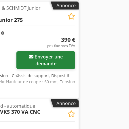
me les lames de scie, les convoyeurs à
Annonce
G & SCHMIDT Junior
ales, etc. sont disponibles sur
n
unior 275
m
390 €
prix fixe hors TVA
Envoyer une
demande
on-. Châssis de support, Dispositif
iekr Hauteur de coupe : 60 mm, Tension
Annonce
oid - automatique
VKS 370 VA CNC