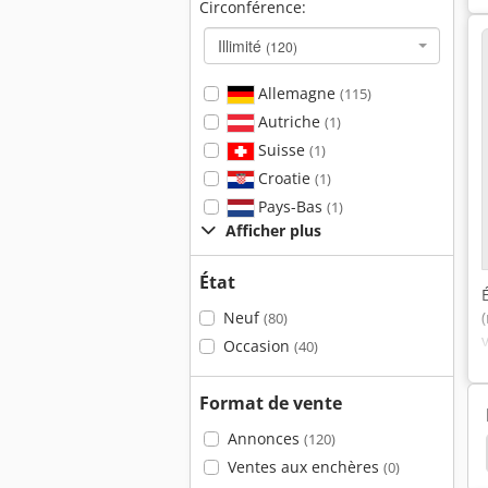
Circonférence:
Illimité
(120)
Allemagne
(115)
Autriche
(1)
Suisse
(1)
Croatie
(1)
Pays-Bas
(1)
Afficher plus
État
Neuf
(80)
Occasion
(40)
Format de vente
Annonces
(120)
Tête À Aléser
Têtes À Aléser
Wohlhaupter
Ventes aux enchères
(0)