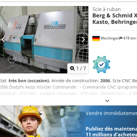
de scie : 40,0 mm Course : 150 mm Vitesse de coupe : 17 + 33 tr/min
Scie à ruban
Dimensions (L x l x h) : 1000 x 800 x 1600 mm Équipement : - Carc
Berg & Schmid X
refroidissement intégré - Guidage vertical de la tête de scie - 2 vit
Kasto, Behringe
plateau pour les matériaux - Réglage d’angle des deux côtés : 60° à 
serrage avec déplacement latéral rapide et bras de serrage double 
du réducteur - Manuel d’utilisation Dodpfx Aszl E Twoiijkr
Wechingen
478 km
1
/
7
État:
très bon (occasion)
, Année de construction:
2006
, Scie CNC B
2006 Dodpfx Aezp Inlsiijkr Commande : - Commande CNC (programm
maximal : 410 mm - Largeur maximale : 410 mm - Dimensions : 3 50
x 2 200 mm (hauteur) - Hauteur de travail : 730 mm Vitesse de coup
matériau par vis à billes de précision et guidage linéaire. - Tension
Dispositif de réglage automatique du jeu libre de la lame de scie s
Vendre immédiatemen
copeaux à entraînement hydraulique. - Réglage de la pression de se
parois minces. - Entraînement de la scie à variation de fréquence, 
Publiez dès maintenan
automatique pour la première coupe. - Surveillance du parcours de 
11 millions d'achete