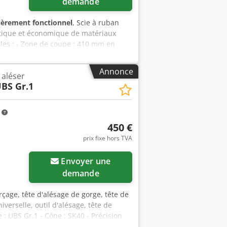
demande
ièrement fonctionnel
, Scie à ruban
tique et économique de matériaux
pales : - Zone de coupe : 410 mm en
oderne à 2 axes - Surveillance du
stème de coupe automatique pour la
Annonce
 aléser
ntraînement de la scie à vitesse
BS Gr.1
ge pour les tubes et profilés à paroi
stème automatique de levage de la
atériau par vis-mère à billes de
m
de travail : 730 mm Peinture : gris
450 €
bimétallique de 6 150 x 41 x 1,3 mm
prix fixe hors TVA
Envoyer une
demande
rçage, tête d'alésage de gorge, tête de
verselle, outil d'alésage, tête de
 : UBS Gr.1 - Cône : SK40 - Précision
ns de la mallette : 240/125/H100 mm