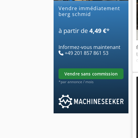
Vendre immédiatement
berg schmid
à partir de
4,49 €
*
Informez-vous maintenant
+49 201 857 861 53
vendre sans commission
*par annonce / mois