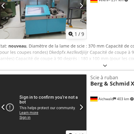
1
/
9
État:
nouveau
, Diamètre de la lame de scie : 370 mm Capacité de 
(pour les coupes rondes) Dkedpfx Aezlkvdjiijr Capacité de coupe à 
carrées) Capacité de coupe à 90 degrés : 180 x 100 mm (pour les c
travail : 925 mm Vitesses de rotation de la lame de scie : 17 - 70 tr
Encombrement : environ 1,8 x 1,1 x 2,0 m Scie à tronçonner à lam
Scie à ruban
micro-pulvérisation
Berg & Schmid
X
Aichwald
403 km