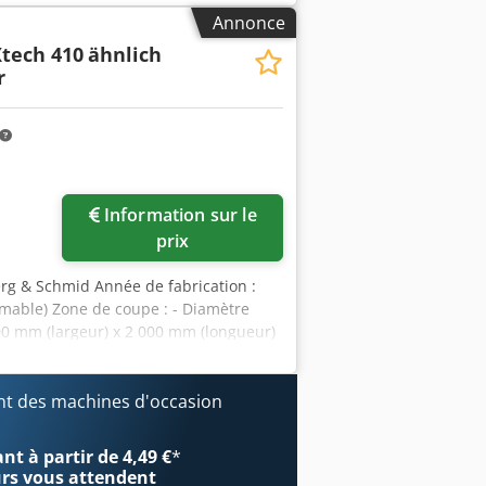
 Tension : 400 V Poids : 340 kg
Annonce
asse de machine avec système de
tech 410
ähnlich
esses - Grande surface d’appui et
r
gauche / 45° à droite - Bride de
- Guidage précis à prismes de la tête
Information sur le
prix
erg & Schmid Année de fabrication :
able) Zone de coupe : - Diamètre
0 mm (largeur) x 2 000 mm (longueur)
e : - 12 à 110 m/min - Avance du
 hydraulique de la lame de scie. -
ur les deux faces. - Convoyeur de
t des machines d'occasion
rrage pour les tubes et profilés à
réglable en continu. - Système
t à partir de 4,49 €
*
la lame. Entraînement de la scie : -
urs
vous attendent