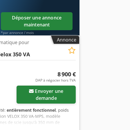
- Immédiat
Déposer une annonce
maintenant
*par annonce / mois
Annonce
tomatique pour
elox 350 VA
8 900 €
DAP à négocier hors TVA
Envoyer une
demande
ité:
entièrement fonctionnel
, poids
ision VELOX 350 VA-MPS, modèle
es de scie jusqu'à 350 mm de
inées jusqu'à 45° à gauche. Capacité