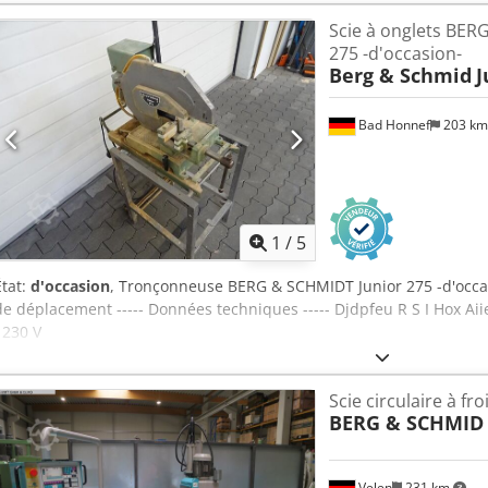
Dimension de la lame de scie : 315x40mm D'autres accessoires com
Scie à onglets BER
rouleaux, les butées de mesure, la lubrification par quantités minim
275 -d'occasion-
demande ! Délai de livraison : départ entrepôt Waiblingen Beinstei
Berg & Schmid
J
Bad Honnef
203 k
1
/
5
État:
d'occasion
, Tronçonneuse BERG & SCHMIDT Junior 275 -d'occasi
de déplacement ----- Données techniques ----- Djdpfeu R S I Hox Ai
: 230 V
Scie circulaire à fr
BERG & SCHMID
Velen
231 km