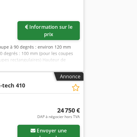
Information sur le
prix
coupe à 90 degrés : environ 120 mm
90 degrés : 100 mm (pour les coupes
oupes rectangulaires) Hauteur de
/min Puissance totale requise : 3,0 kW
e froide - Commande CNC - Système de
Annonce
-tech 410
24 750 €
DAP à négocier hors TVA
Envoyer une