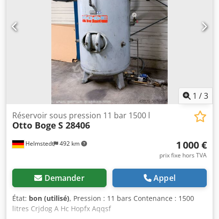
1
/
3
Réservoir sous pression 11 bar 1500 l
Otto Boge
S 28406
1 000 €
Helmstedt
492 km
prix fixe hors TVA
Demander
Appel
État:
bon (utilisé)
, Pression : 11 bars Contenance : 1500
litres Crjdog A Hc Hopfx Aqqsf