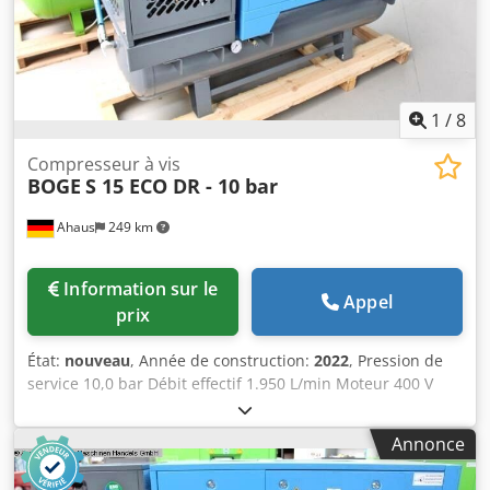
refroidisseur performant - Réservoir d’air comprimé
horizontal intégré - Sécheur d’air comprimé frigorifique
inclus * Fonctionnement automatique avec préfiltre et
post-filtre (montés) (également disponible en version 7,5
bar)
1
/
8
Compresseur à vis
BOGE
S 15 ECO DR - 10 bar
Ahaus
249 km
Information sur le
Appel
prix
État:
nouveau
, Année de construction:
2022
, Pression de
service 10,0 bar Débit effectif 1.950 L/min Moteur 400 V
Capacité de la cuve 250 litres Poids de la machine env. 467
kg Puissance totale requise 15,0 kW Dimensions L-l-H 1915
Annonce
x 650 x 1640 mm Machine d'exposition / jamais mise en
service Nouvelle gamme BOGE SOLID Crodpfx Aow U U