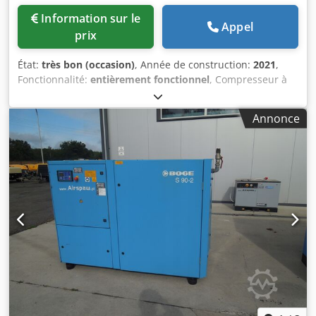
Information sur le
Appel
prix
État:
très bon (occasion)
, Année de construction:
2021
,
Fonctionnalité:
entièrement fonctionnel
, Compresseur à
vis BOGE S18 ECO avec variateur de fréquence, révisé
Données techniques Cjdpfsw Awrcex Aqqorf Débit : 2,60
Annonce
m³/min (2600 L/min); moteur de 18,5 kW; pression max : 10
bar; heures de fonctionnement : 12 106 h année : 2021
prix net : 17 500 PLN prix brut : 21 525 PLN Lien vers la
vidéo ci-dessous.