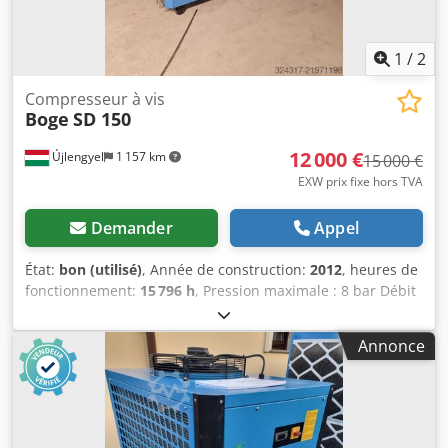
1
/
2
Compresseur à vis
Boge
SD 150
12 000 €
Újlengyel
1 157 km
15 000 €
EXW prix fixe hors TVA
Demander
Appel
État:
bon (utilisé)
, Année de construction:
2012
, heures de
fonctionnement:
15 796 h
, Pression maximale : 8 bar Débit
: 18,4 m3/h Puissance nominale : 110 kW Tension
d’alimentation du compresseur : 400 V / 50 Hz Tension
Annonce
d’alimentation du sécheur : 400 V / 50 Hz Crodpfxsy Tui Ts
Aqqjf Compresseur entretenu régulièrement, hors service
depuis 2 ans.