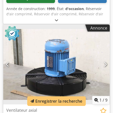
Année de construction:
1999
, État:
d'occasion
, Réservoir
d'air comprimé, Réservoir d'air comprimé, Réservoir d'air
comprimé, Réservoir de compresseur, Réservoir de
pression pour compresseur à vis, Compresseur, Groupe
Annonce
d'air comprimé, Compresseur d'air stationnaire, Bloc de
vis, Compresseur, Étage de compresseur -Fabricant : Boge,
Accumulateur de pression avec bloc filtrant du
compresseur type SL 270 -Accumulateur de pression : Type
306022 V 230 L -Pression finale : max. 15 bar -cercle de
trous : Ø 240 x 22 mm Crodpfx Aqepm Thzeqof -unités de
filtration : voir photos composants individuels -Dimensions
: 1600/980/H1270 mm -Poids : 289 kg
1
/
9
Enregistrer la recherche
Ventilateur axial