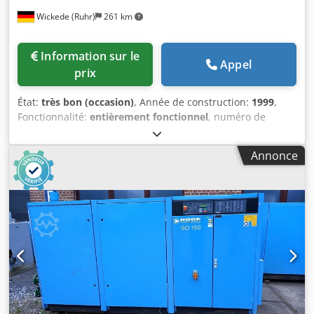
Wickede (Ruhr)
261 km
Information sur le
Appel
prix
État:
très bon (occasion)
, Année de construction:
1999
,
Fonctionnalité:
entièrement fonctionnel
, numéro de
machine/véhicule:
30371
, type de carburant:
électrique
,
débit volumique:
18,4 m³/h
, pression de service:
8 barre
,
Annonce
Équipement:
Plaque signalétique disponible
, État
technique : Crjdpfx Aqezf Enhjqof Installation électrique :
année de fabrication 2017 Type de motorisation : moteur à
courant alternatif triphasé Puissance de la motorisation :
110 + 4 kW Vitesse de rotation de la motorisation : 3000
tr/min Tension de fonctionnement : 400 V Fréquence : 50
Hz Armoire électrique : présente Données
complémentaires : débit volumique : 18,40 m³/min
Pression de compression : 8 bar