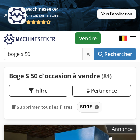
Machineseeker
Vers l'application
Gratuit sur le store
Vendre
Rechercher
Boge S 50 d'occasion à vendre
(84)
Filtre
Pertinence
BOGE
Supprimer tous les filtres
Annonce