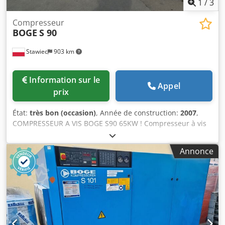
1
/
3
Compresseur
BOGE
S 90
Stawiec
903 km
Information sur le
Appel
prix
État:
très bon (occasion)
, Année de construction:
2007
,
COMPRESSEUR A VIS BOGE S90 65KW ! Compresseur à vis
BOGE S90-2 Données techniques : capacité : 10,80 m3/min
(10800 L/min) ; moteur de 65 KW ; pression maximale : 8
Annonce
bar ; kilométrage 2690 h ; Cedpfx Aqepr Uldoqsrf année
2007 prix net : 21900 zł prix brut : 26937 zł Compresseur
entièrement opérationnel ; nous assurons le service.