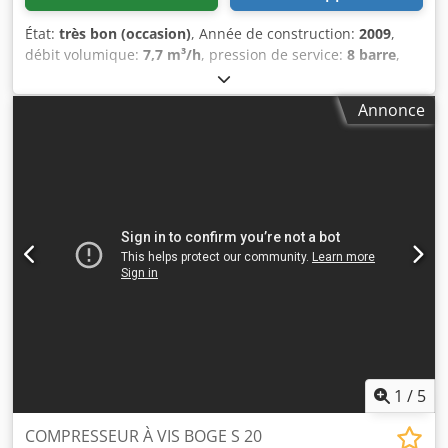
État:
très bon (occasion)
, Année de construction:
2009
,
débit volumique:
7,7 m³/h
, pression de service:
8 barre
,
Compresseur à vis BOGE S 61 -2 Avec échangeur de
chaleur Moteur 45 kW Cjdpfx Ajxkz Tqsqqerf Débit 7,70
Annonce
m3/min Pression 8 BAR Année de fabrication 2009
COMPRESSEUR ENTIÈREMENT FONCTIONNEL.
1
/
5
COMPRESSEUR À VIS BOGE S 20