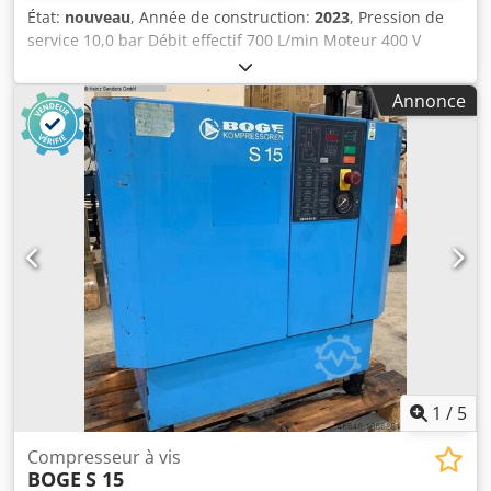
État:
nouveau
, Année de construction:
2023
, Pression de
service 10,0 bar Débit effectif 700 L/min Moteur 400 V
Contenance de cuve 250 litres Poids de la machine env.
397 kg Puissance totale requise 5,5 kW Dimensions L-l-H :
Annonce
1915 x 650 x 1640 mm Machine d’exposition / jamais mise
en service Nouvelle série de modèles BOGE SOLID ~ Prix
catalogue : 8 848 € / tarif spécial sur demande Fabriqué en
Allemagne Équipement : - Avec réservoir et sécheur /
immédiatement opérationnelle - Commande par
microprocesseur SOLID base control - Capteur de pression
réseau - Système d’entraînement par courroie
Csdjxaahxopfx Aqqjrf - Température d’air comprimé basse
grâce à un refroidisseur après compression efficace -
Réservoir d’air comprimé horizontal intégré sous la
machine - Sécheur frigorifique pour air comprimé inclus *
Fonctionnement automatique avec préfiltre et postfiltre
(installés) (Également disponible en 7,5 bar)
1
/
5
Compresseur à vis
BOGE
S 15