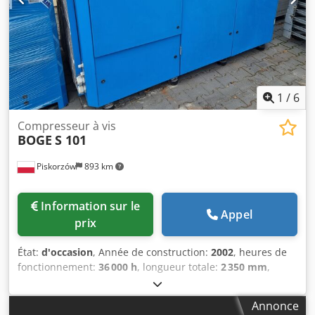
1
/
6
Compresseur à vis
BOGE
S 101
Piskorzów
893 km
Information sur le
Appel
prix
État:
d'occasion
, Année de construction:
2002
, heures de
fonctionnement:
36 000 h
, longueur totale:
2 350 mm
,
largeur totale:
1 320 mm
, Boge S 101 compresseur à vis
Année de fabrication : 2002 Débit volumique : 13,1 m3/min
Annonce
Credpfxjxfwrxo Aqqef Pression de service : 8 bar Vitesse