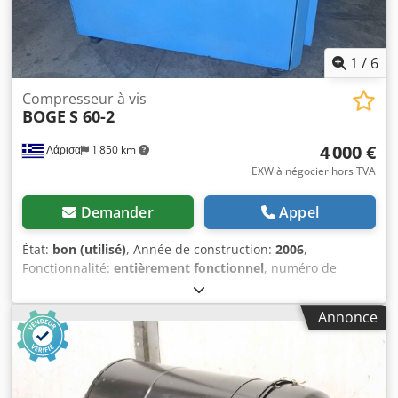
1
/
6
Compresseur à vis
BOGE
S 60-2
4 000 €
Λάρισα
1 850 km
EXW à négocier hors TVA
Demander
Appel
État:
bon (utilisé)
, Année de construction:
2006
,
Fonctionnalité:
entièrement fonctionnel
, numéro de
machine/véhicule:
5001328
, puissance:
45 kW (61,18 ch)
,
pression de service:
10 barre
, Le compresseur est remis à
Annonce
neuf et révisé. Le bloc compresseur (airend) a 10 heures
de fonctionnement après révision complète. Codpfxsy R
Sywj Aqqsrf