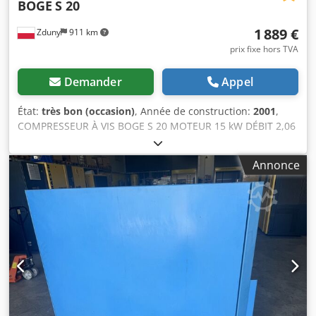
BOGE
S 20
1 889 €
Zduny
911 km
prix fixe hors TVA
Demander
Appel
État:
très bon (occasion)
, Année de construction:
2001
,
COMPRESSEUR À VIS BOGE S 20 MOTEUR 15 kW DÉBIT 2,06
m³/min PRESSION 10 bars Credpfx Aqsgzv Epjqsf ANNÉE
DE FABRICATION 2001 COMPRESSEUR EN PARFAIT ÉTAT DE
Annonce
FONCTIONNEMENT. PRIX NET : 8 500,- PRIX BRUT : 10 455,-
GARANTIE, SERVICE APRÈS-VENTE ET RÉPARATIONS
ASSURÉS.