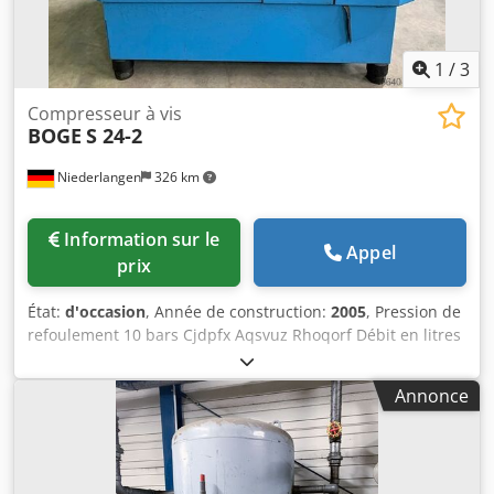
1
/
3
Compresseur à vis
BOGE
S 24-2
Niederlangen
326 km
Information sur le
Appel
prix
État:
d'occasion
, Année de construction:
2005
, Pression de
refoulement 10 bars Cjdpfx Aqsvuz Rhoqorf Débit en litres
2,66 m³/min Puissance totale requise 18,5 kW Régimes
moteur : 3000 tr/min Dimensions 1200 x 900 x 1200 mm
Annonce
Poids de la machine environ 150 kg Heures de
fonctionnement : 4930 heures. Entretien en: 2962 heures