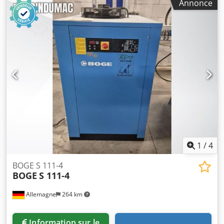
Annonce
Dimensions de transport : Longueur 1750 mm Largeur 750
mm Hauteur 1550 mm avec palette Csdjy Slf Nepfx Aqqerf
1
/
4
BOGE S 111-4
BOGE
S 111-4
Allemagne
264 km
Information sur le