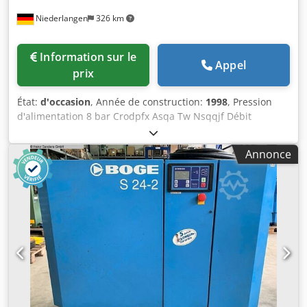
Niederlangen
326 km
Information sur le
Appel
prix
État:
d'occasion
, Année de construction:
1998
, Pression
d'alimentation 8 bar Crodpfx Asqa Tw Nsqqjf Débit
volumique 1,65 m³ / min Dimensions 1000 x 750 x 950 mm
Puissance totale requise 11 kW Poids de la machine env.
Annonce
175 kg Heures de fonctionnement: 300 h (commande
probablement remplacée)