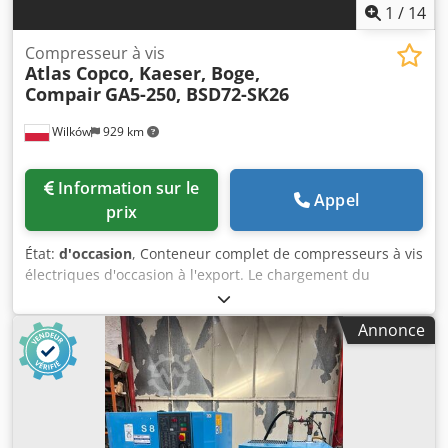
1
/
14
Compresseur à vis
Atlas Copco, Kaeser, Boge,
Compair
GA5-250, BSD72-SK26
Wilków
929 km
Information sur le
Appel
prix
État:
d'occasion
, Conteneur complet de compresseurs à vis
électriques d'occasion à l'export. Le chargement du
conteneur est inclus dans le prix. Credpfx Aew Imvysqqef
Annonce