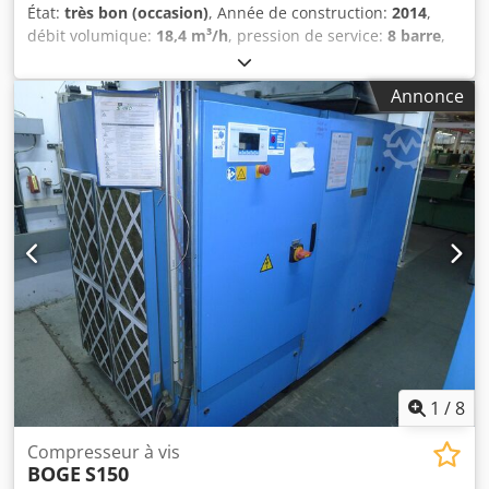
État:
très bon (occasion)
, Année de construction:
2014
,
débit volumique:
18,4 m³/h
, pression de service:
8 barre
,
Compresseur à vis BOGE S 150 Crodjt Au Tbjpfx Aqqsf
Moteur 110 KW Capacité 18.40 m3/min Pression 8 bar
Annonce
Année de fabrication 2014 Kilométrage 18000 Mtg
COMPRESSEUR ENTIÈREMENT OPÉRATIONNEL.
1
/
8
Compresseur à vis
BOGE
S150