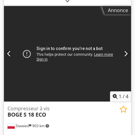
Annonce
1
/
4
Compresseur à vis
BOGE
S 18 ECO
Stawiec
903 km