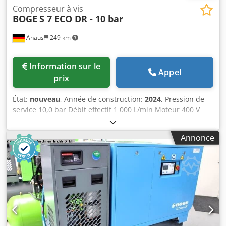
Compresseur à vis
BOGE
S 7 ECO DR - 10 bar
Ahaus
249 km
Information sur le
Appel
prix
État:
nouveau
, Année de construction:
2024
, Pression de
service 10,0 bar Débit effectif 1 000 L/min Moteur 400 V
Capacité de la cuve 250 litres Poids de la machine env. 410
kg Puissance totale requise 7,5 kW Dimensions L-l-H 1915 x
Annonce
650 x 1640 mm Machine d’exposition / jamais utilisée
Nouvelle gamme BOGE SOLID Crodpfx Asxaby Neqqjf ~ Prix
catalogue : 9 450 euros / Prix spécial sur demande
Fabriqué en Allemagne Équipement : - Avec cuve et
sécheur / prêt à l’emploi immédiatement - Contrôle par
microprocesseur SOLID base control - Capteur de pression
réseau - Système d'entraînement par courroie -
Température de l’air comprimé réduite grâce à un post-