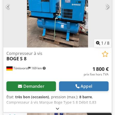
1
/
8
Compresseur à vis
BOGE
S 8
1 800 €
Tönisvorst
169 km
prix fixe hors TVA
Demander
Appel
État:
très bon (occasion)
, pression (max.):
8 barre
,
Compresseur à vis Marque Boge Type S 8 Débit 0,83
m3/min. Pression 8 bar Puissance moteur 5,5 kW Capacité
de la cuve 250 litres Sécheur frigorifique Type DP 9/352