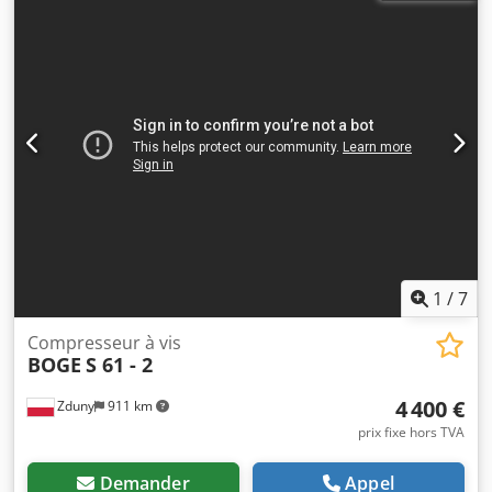
moteur : 3000/min Puissance moteur : 75 + 2,2 kW Heures
de fonctionnement : env. 36 000 h
1
/
7
Compresseur à vis
BOGE
S 61 - 2
4 400 €
Zduny
911 km
prix fixe hors TVA
Demander
Appel