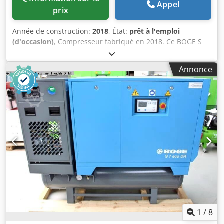
Appel
prix
Année de construction:
2018
, État:
prêt à l'emploi
(d'occasion)
, Compresseur fabriqué en 2018. Ce BOGE S
111-4 a un débit d'air de 17,10 m³/min et une pression de
refoulement finale de 10 bar. Il est équipé d'un sécheur
Annonce
réfrigéré modèle DS220, fabriqué en 2017. Si vous
cherchez à obtenir des capacités d'air comprimé de haute
qualité, considérez le compresseur BOGE S 111-4 que nous
avons à vendre. Contactez-nous pour plus de détails. • État
de l'appareil : Utilisé, non reconstruit - sans garantie •
Données techniques : • Débit d'air : 17,10 m³/min •
Pression de refoulement finale : 10 bar • Vitesse du moteur
: 1490 tr/min • Puissance nominale : Entraînement
principal - 110 KW Moteur du ventilateur - 3 KW
Équipement supplémentaire • Sécheur frigorifique : •
Fabricant : Boge • Modèle : DS220 Credpfx Aqsy Dggxsqsf •
Année de fabrication : 2017
1
/
8