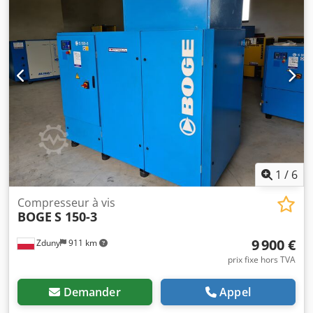
1
/
6
Compresseur à vis
BOGE
S 150-3
9 900 €
Zduny
911 km
prix fixe hors TVA
Demander
Appel