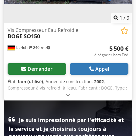
1
/
9
Vis Compresseur Eau Refroidie
BOGE
SO150
5 500 €
Iserlohn
240 km
à négocier hors TVA
Demander
Appel
État:
bon (utilisé)
, Année de construction:
2002
,
Compresseur à vis refroidi à l’eau. Fabricant : BOGE. Type :
SO150. Année de fabrication : 2002. Pression finale de
compression : 10 bars. Puissance du moteur : 110 kW.
Csdpjh Hi Inefx Aqqsrf Équipé d’un sécheur frigorifique.
Dimensions : longueur 3,5 m, largeur 1,5 m, hauteur 1,7 m.
Je suis impressionné par l'efficacité et
Poids : environ 3 200 kg. Documentation disponible.
le service et je choisirais toujours à