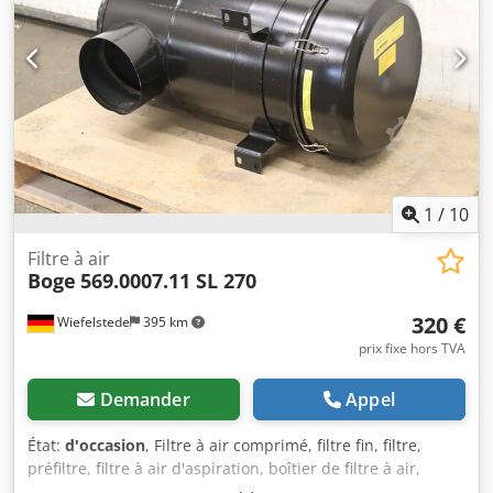
1
/
10
Filtre à air
Boge
569.0007.11 SL 270
320 €
Wiefelstede
395 km
prix fixe hors TVA
Demander
Appel
État:
d'occasion
, Filtre à air comprimé, filtre fin, filtre,
préfiltre, filtre à air d'aspiration, boîtier de filtre à air,
boîtier de filtre à air, filtre à air de générateur -Fabricant :