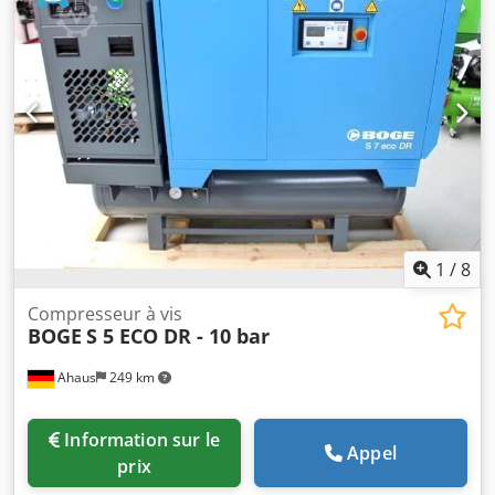
Sceqqsf Prix catalogue : 13.576 euros / prix spécial sur
demande Fabriqué en Allemagne Équipement : - Avec cuve
et sécheur / immédiatement opérationnelle - Commande
par microprocesseur SOLID base control - Capteur de
pression réseau - Système d'entraînement par courroie -
Basse température d'air comprimé grâce à un
refroidisseur final performant - Réservoir d'air comprimé
horizontal sous la machine - Sécheur d'air comprimé
frigorifique inclus * Fonctionnement entièrement
automatique avec pré- et post-filtre (montés) (également
disponible en 7,5 bar)
1
/
8
Compresseur à vis
BOGE
S 5 ECO DR - 10 bar
Ahaus
249 km
Information sur le
Appel
prix