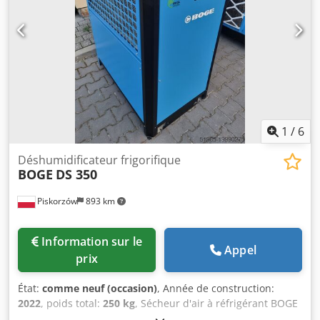
1
/
6
Déshumidificateur frigorifique
BOGE
DS 350
Piskorzów
893 km
Information sur le
Appel
prix
État:
comme neuf (occasion)
, Année de construction:
2022
, poids total:
250 kg
, Sécheur d'air à réfrigérant BOGE
DS 350 Crjdpfxjxcb Eds Aqqef