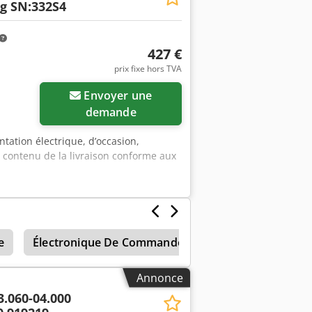
g SN:332S4
427 €
prix fixe hors TVA
Envoyer une
demande
tation électrique, d’occasion,
 contenu de la livraison conforme aux
e
Électronique De Commande
Heidenhain
M
Annonce
3.060-04.000