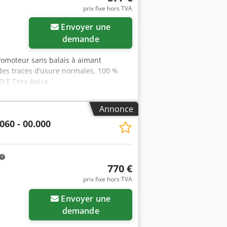
prix fixe hors TVA
Envoyer une
demande
vomoteur sans balais à aimant
des traces d’usure normales, 100 %
 D E Tzex Apisa
Annonce
060 - 00.000
770 €
prix fixe hors TVA
Demander plus
Envoyer une
d'images
demande