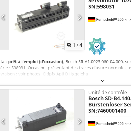
Servomotor 107
SN:598031
Remscheid
206 km
1
/
4
État:
prêt à l'emploi (d'occasion)
, Bosch SR-A1.0023.060-04.000, s
série : 598031. Occasion, présentant des traces d'usure normales, 
livraison : voir photos. Cjdpfx Apji D Hgqeieha
Unité de contrôle
Bosch
SD-B4.140
Bürstenloser S
SN:7460001400
Remscheid
206 km