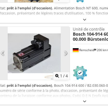
État:
prêt à l'emploi (d'occasion)
, Alimentation Bosch NT 600, numé
d’occasion, présentant de légères traces d’utilisation, 100 % foncti
Unité de contrôle
Bosch
104-914 60
00.000 Bürstenl
Remscheid
206 km
1
/
4
État:
prêt à l'emploi (d'occasion)
, Bosch 104-914 600 / B2.030.060-
numéro de série conforme à la photo, d’occasion, présentant de lég
contenu de la livraison conforme aux photos. Csdsi D E N Eepfx Api