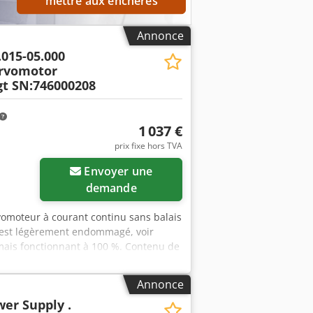
mettre aux enchères
Annonce
.015-05.000
ervomotor
t SN:746000208
1 037 €
prix fixe hors TVA
Envoyer une
demande
vomoteur à courant continu sans balais
 est légèrement endommagé, voir
 mais fonctionnant à 100 %. Contenu de
éparément les frais d’emballage et
Annonce
er Supply .