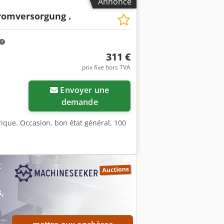
Annonce
romversorgung .
311 €
prix fixe hors TVA
Envoyer une
demande
rique. Occasion, bon état général, 100
t
,