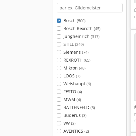
Bosch
(500)
Bosch Rexroth
(45)
Jungheinrich
(317)
STILL
(249)
Siemens
(74)
REXROTH
(65)
Mikron
(48)
LOOS
(7)
Weishaupt
(6)
FESTO
(4)
MWM
(4)
BATTENFELD
(3)
Buderus
(3)
VW
(3)
AVENTICS
(2)