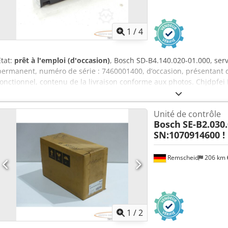
1
/
4
État:
prêt à l'emploi (d'occasion)
, Bosch SD-B4.140.020-01.000, ser
permanent, numéro de série : 7460001400, d’occasion, présentant 
fonctionnel, contenu de la livraison conforme aux photos. Chjdpfei
Unité de contrôle
Bosch
SE-B2.030.
SN:1070914600 !
Remscheid
206 km
1
/
2