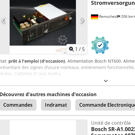
Stromversorgun
Remscheid
206 km
1
/
5
État:
prêt à l'emploi (d'occasion)
, Alimentation Bosch NT600. Alimen
présentant des signes d’usure normaux, entièrement fonctionnelle,
photos. Codpfxei D Uayj Apijha
Découvrez d'autres machines d'occasion
Commandes
Indramat
Commande Electroniqu
Unité de contrôle
Bosch
SR-A1.002