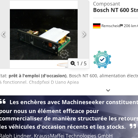
Composant
Bosch
NT 600 St
Remscheid
206 km
1
/
5
État:
prêt à l'emploi (d'occasion)
, Bosch NT 600, alimentation élect
% fonctionnel. Chsdpfxoi D Uano Apiea
Les enchères avec Machineseeker constituen
pour nous un élément efficace pour
commercialiser de manière structurée les retours
les véhicules d'occasion récents et les stocks.
Ralph Lindner, KraussMaffei Technologies GmbH