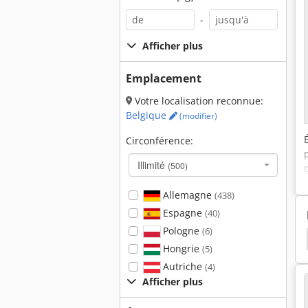
-
Afficher plus
Emplacement
Votre localisation reconnue:
Belgique
(modifier)
Circonférence:
Illimité
(500)
Allemagne
(438)
Espagne
(40)
Pologne
(6)
isserie
Ensacheuse
Machine De Remplissage
Hongrie
(5)
Autriche
(4)
Afficher plus