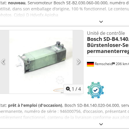
État:
nouveau
, Servomoteur Bosch SE-B2.030.060-00.000, numéro de
utilisé, dans son emballage d’origine, 100 % fonctionnel. Le contenu
photos. Cjdpji D Hdvofx Apioha
Unité de contrôle
Bosch
SD-B4.140
Bürstenloser-S
permanenterreg
Remscheid
206 km
1
/
4
État:
prêt à l'emploi (d'occasion)
, Bosch SD-B4.140.020-04.000, serv
permanente, numéro de série : 946000756, d’occasion, présentant 
entièrement fonctionnel, contenu de la livraison conforme aux phot