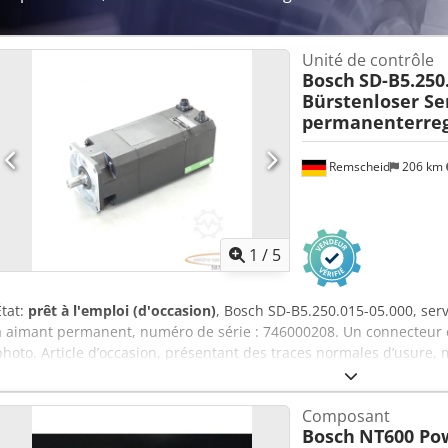
Unité de contrôle
Bosch
SD-B5.250
Bürstenloser S
permanenterreg
Remscheid
206 km
1
/
5
État:
prêt à l'emploi (d'occasion)
, Bosch SD-B5.250.015-05.000, ser
à aimant permanent, numéro de série : 746000208. Un connecteur
photo. Article d’occasion, présentant des traces normales d’usure,
la livraison conforme aux photos. ATTENTION : Veuillez demander s
d’expédition ! Cjdpfxei D E U Ho Apieha
Composant
Bosch
NT600 Pow