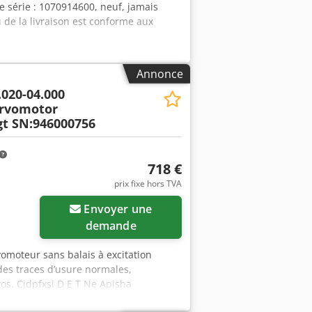
 série : 1070914600, neuf, jamais
 de la livraison est conforme aux
Annonce
.020-04.000
ervomotor
t SN:946000756
718 €
prix fixe hors TVA
Envoyer une
demande
omoteur sans balais à excitation
des traces d’usure normales,
os. Cjdpfxsi D E T Ne Apisha