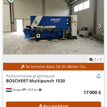
1
/
7
Se termine dans
5
d
2
h
48
min
14
s
Poinçonneuse-grignoteuse
BOSCHERT
Multipunch 1530
Hongrie
1 054 km
17 000 €
Aux enchères