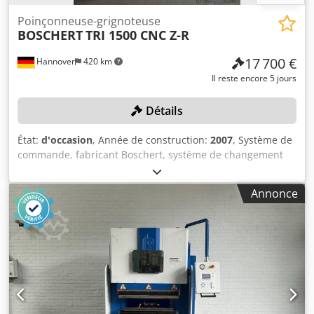
Poinçonneuse-grignoteuse
BOSCHERT
TRI 1500 CNC Z-R
17 700 €
Hannover
420 km
Il reste encore 5 jours
Détails
État:
d'occasion
, Année de construction:
2007
, Système de
commande, fabricant Boschert, système de changement
rapide d'outils, fabricant Trumpf, force de poinçonnage : 3
x 280 kN, poste 1, outil système Trumpf, taille 3 (105 mm),
Annonce
avec dispositif de pulvérisation, poste 2, outil système
Trumpf, taille 3 (105 mm), rotation à indexation libre, poste
3, outil système Trumpf/Boschert Revotool, taille 3 (105
mm), comprenant un porte-outil Revotool à 8
emplacements, courses X : 3 000 mm (réglage possible
jusqu'à 9 999 mm), Y : 1 580 mm, portée du bras de
poinçonnage : 1 730 mm, épaisseur maximale de la tôle :
6 mm (ouverture des pinces), hauteur maximale de la