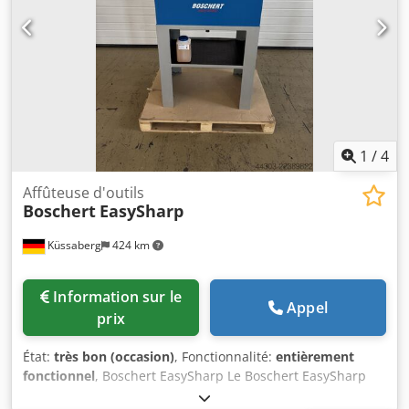
mains, ce qui est particulièrement utile pour les pièces où
la protection en plexiglas doit rester en place (par
exemple, les équerres en L), permettant ainsi de travailler
avec la commande à deux mains. Les tiroirs intégrés sont
idéaux pour ranger les outils de découpe et les
accessoires. Sa manipulation simple et le remplacement
rapide des outils rendent cette machine accessible à tous.
1
/
4
Affûteuse d'outils
Boschert
EasySharp
Küssaberg
424 km
Information sur le
Appel
prix
État:
très bon (occasion)
, Fonctionnalité:
entièrement
fonctionnel
, Boschert EasySharp Le Boschert EasySharp
est la solution économique pour l'affûtage professionnel