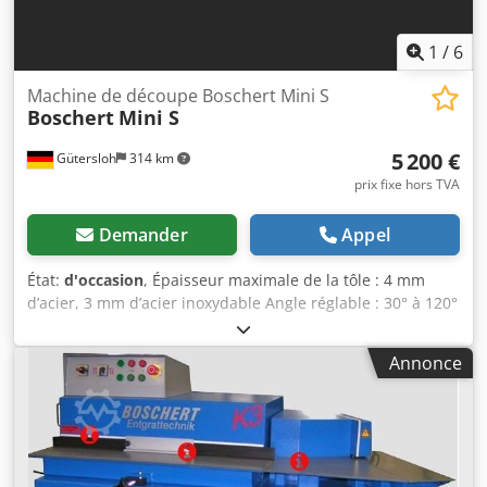
1
/
6
Machine de découpe Boschert Mini S
Boschert
Mini S
5 200 €
Gütersloh
314 km
prix fixe hors TVA
Demander
Appel
État:
d'occasion
, Épaisseur maximale de la tôle : 4 mm
d’acier, 3 mm d’acier inoxydable Angle réglable : 30° à 120°
Réglage pneumatique de l’angle Déclenchement de la
course par pédale Course simple ou course double,
Annonce
réglable à l’aide d’un sélecteur Poids : environ 1000 kg
Dsdpszl Du Hjfx Amreck