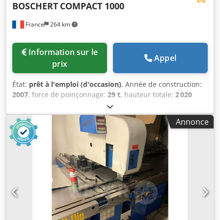
BOSCHERT
COMPACT 1000
France
264 km
Information sur le
Appel
prix
État:
prêt à l'emploi (d'occasion)
, Année de construction:
2007
, force de poinçonnage:
29 t
, hauteur totale:
2 020
mm
, largeur totale:
3 210 mm
, épaisseur de tôle (max.):
4
mm
, poids total:
9 300 kg
, longueur du produit (max.):
Annonce
4 900 mm
, Poinçonneuse à commande numérique
fabriquée en 2007. Cette BOSCHERT Compact 1000 offre
une plage de travail de 1 000 × 2 000 mm et une force de
poinçonnage maximale de 280 kN. Elle est capable de
traiter des pièces pesant jusqu’à 150 kg et peut réaliser
des perçages d’un diamètre de 105 mm. Si vous
recherchez des capacités de poinçonnage de tôles de
haute qualité, pensez à la machine BOSCHERT Compact
1000 que nous proposons à la vente. Contactez-nous pour
plus de détails. • État : Très bon état technique • État de la