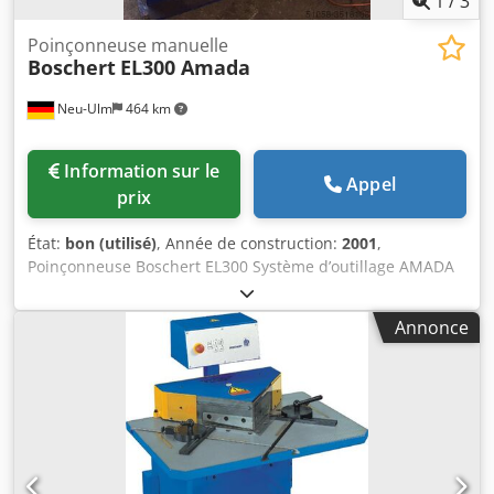
1
/
3
Poinçonneuse manuelle
Boschert
EL300 Amada
Neu-Ulm
464 km
Information sur le
Appel
prix
État:
bon (utilisé)
, Année de construction:
2001
,
Poinçonneuse Boschert EL300 Système d’outillage AMADA
Jusqu’à la station d’outillage D, diamètre 88,9 mm
Nouveaux adaptateurs d’outils pour les stations A/B/C
Annonce
Force de poinçonnage : 280 kN (28 tonnes) Portée du bras
de poinçonnage : 350 mm Butée latérale : 500 mm à
droite/à gauche Dcsdpfx Asdnny Rsmrjk Butée de
profondeur avec affichage numérique Butées latérales
neuves Poids total : 2300 kg