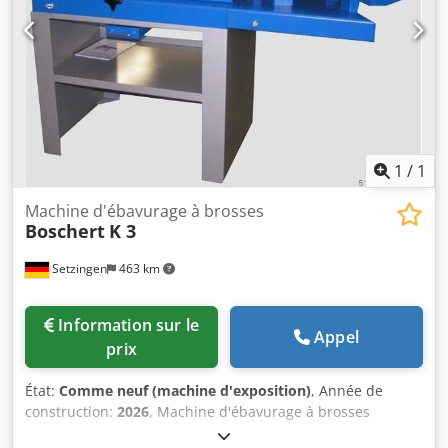
1
/
1
Machine d'ébavurage à brosses
Boschert
K 3
Setzingen
463 km
Information sur le
Appel
prix
État:
Comme neuf (machine d'exposition)
, Année de
construction:
2026
, Machine d'ébavurage à brosses
Boschert modèle K3 pour l'ébavurage de bords de tôle