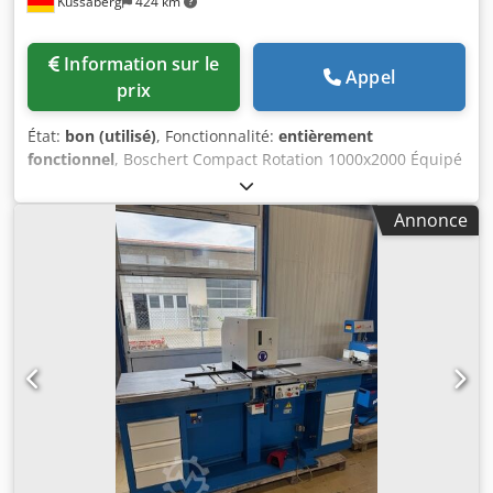
Küssaberg
424 km
Information sur le
Appel
prix
État:
bon (utilisé)
, Fonctionnalité:
entièrement
fonctionnel
, Boschert Compact Rotation 1000x2000 Équipé
du système d’outillage Trumpf, ce modèle est également
doté de la rotation Boschert, qui permet une rotation
Annonce
continue à 360° de l’outil de poinçonnage, jusqu’à la taille
d’outil III. Force de poinçonnage : 28 tonnes. Dispositif de
pulvérisation. Dcedpfx Aeznu T Eomrok Système
d’aspiration des chutes de poinçonnage.