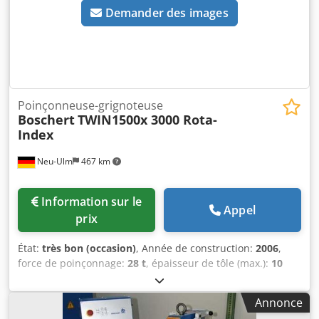
Demander des images
Poinçonneuse-grignoteuse
Boschert
TWIN1500x 3000 Rota-
Index
Neu-Ulm
467 km
Information sur le
Appel
prix
État:
très bon (occasion)
, Année de construction:
2006
,
force de poinçonnage:
28 t
, épaisseur de tôle (max.):
10
mm
, épaisseur de tôle acier (max.):
6 mm
, diamètre de
poinçonnage:
105 mm
, profondeur de col de cygne:
1 500
Annonce
mm
, Boschert TWIN 1500x3000 Rota-Index Système de