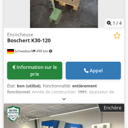
1
/
4
Encocheuse
Boschert
K30-120
Schwabach
490 km
Information sur le
Appel
prix
État:
bon (utilisé)
, Fonctionnalité:
entièrement
fonctionnel
, Année de construction:
1991
, épaisseur de
tôle acier (max.):
6 mm
, puissance:
0,004 kW (0,01 ch)
,
poids total:
1 600 kg
, Force de coupe : 6 mm à 400 N/mm² 4
Enchère
mm à 600 N/mm² Réglage de l'angle : réglable en continu
de 30° à 120° Dedpfx Ajzp Dr Tsmrsck Puissance
d'entraînement : environ 4 kW