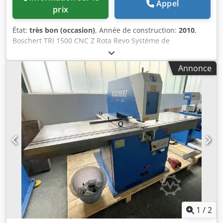
Appel
prix
État:
très bon (occasion)
, Année de construction:
2010
,
Boschert TRI 1500 CNC Z Rota Revo Système de
changement rapide d’outils TRUMPF Force de
poinçonnage : 3 x 280 kN (28 tonnes) Station 1 : Outil
Annonce
système Trumpf – taille 3 (105 mm) avec dispositif de
pulvérisation Station 2 : Outil système Trumpf – taille 3
(105 mm), rotation librement indexable Station 3 : Outil
système Trumpf / Boschert Revotool – taille 3 (105 mm)
incluant le porte-outil Revotool à 8 positions Courses : x –
3 000 mm (réglage possible jusqu’à 9 999 mm) y –
1 580 mm Portée du bras de poinçonnage : 1 730 mm
Système d’outils Trumpf taille 1 à 3 (105 mm) Labod 32060,
commande graphique / programmable en atelier
Épaisseur maximale de la tôle : 6 mm (ouverture des
pinces) Course maximale : 90 mm vers le haut et vers le
bas, réglable en continu. Aspiration des chutes de
poinçonnage Roulements à billes dans la table de la
machine Largeur de la table à gauche et à droite :
1
/
2
3 200 mm de chaque côté Profondeur de la table :