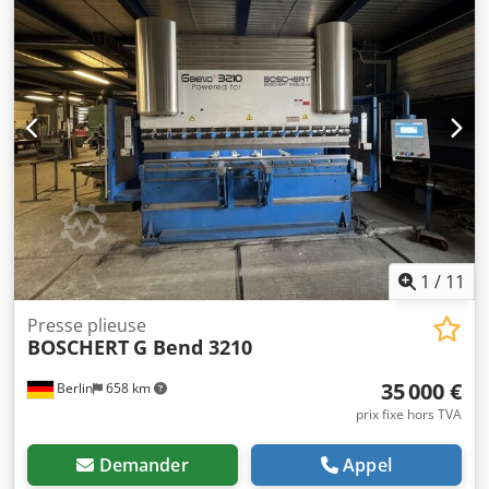
- Puissance [kW] : 3,0 - Force de pressage [tonnes] : 28 -
Largeur de travail maximale [mm] : 1000 - Distance entre
montants [mm] : 950 - Déport [mm] : 220 - Profondeur de
butée arrière [mm] : 415 - Dimensions de transport :
1500mm x 1150mm x 2400mm (L x l x h) - Poids de
transport [kg] : 3600kg - Colis de transport [pcs] : 1
Informations financières : TVA : Le prix indiqué est hors
TVA TVA/imposition différenciée : TVA déductible pour les
entreprises Livraison et reprise possibles à tout moment
pour tout équipement industriel. Dcodpfx Amsxapftorsk
Lukas van Rossum
1
/
11
Presse plieuse
BOSCHERT
G Bend 3210
35 000 €
Berlin
658 km
prix fixe hors TVA
Demander
Appel