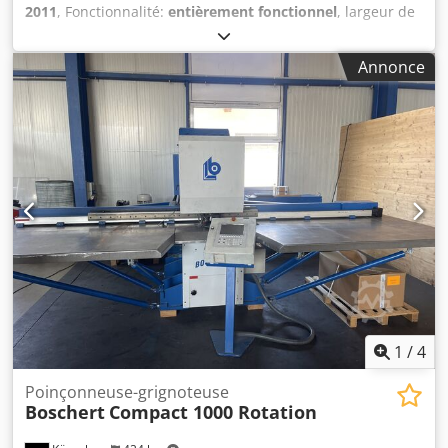
2011
, Fonctionnalité:
entièrement fonctionnel
, largeur de
travail:
1 500 mm
, force de poinçonnage:
28 t
, poids de la
pièce (max.):
200 kg
, épaisseur de tôle (max.):
4 mm
,
Annonce
longueur de travail:
3 000 mm
, CARACTÉRISTIQUES
TECHNIQUES Dcedpfxszlivie Amrjk Force de poinçonnage
maximale : 280 kN Zone de travail : 1 500 x 3 000 mm
Épaisseur maximale de la tôle : 4 mm Poids maximal de la
pièce : 200 kg DÉTAILS DE LA MACHINE Poids de la
machine : 15 800 kg
1
/
4
Poinçonneuse-grignoteuse
Boschert
Compact 1000 Rotation