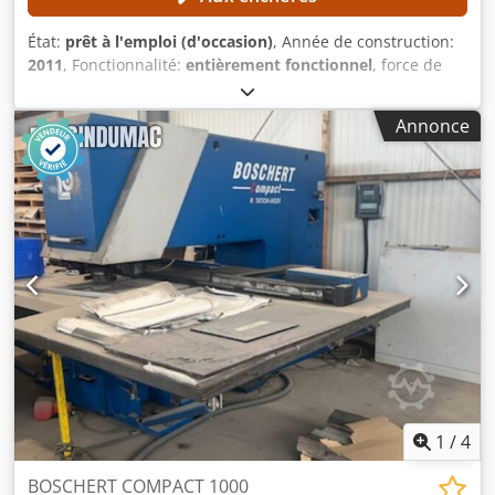
État:
prêt à l'emploi (d'occasion)
, Année de construction:
2011
, Fonctionnalité:
entièrement fonctionnel
, force de
poinçonnage:
28 t
, poids de la pièce (max.):
200 kg
, largeur
de travail:
3 080 mm
, longueur de travail:
1 560 mm
, Les
Annonce
éléments suivants de la machine ont été remplacés :
Système pneumatique Festo Tout nouveau système de
commande Labod Remplacement des paliers de l’axe Y
DÉTAILS TECHNIQUES Zone de travail : 1 560 × 3 080 mm
Longueur de la tôle grâce au repositionnement : max.
9 999 mm Force de poinçonnage hydraulique : max. 280 kN
Poids de la pièce : max. 200 kg Vitesse de positionnement
de l’axe X : max. 60 m/min Dsdpfx Amezl Sraereck Vitesse
de positionnement de l’axe Y : max. 60 m/min Vitesse de
positionnement simultanée des axes X et Y : max.
85 m/min Nombre de cycles avec système hydraulique
standard : max. 250 cycles/min Nombre de cycles avec
système hydraulique rapide : max. 800 cycles/min
Remarque : la machine est déjà démontée.
1
/
4
BOSCHERT COMPACT 1000