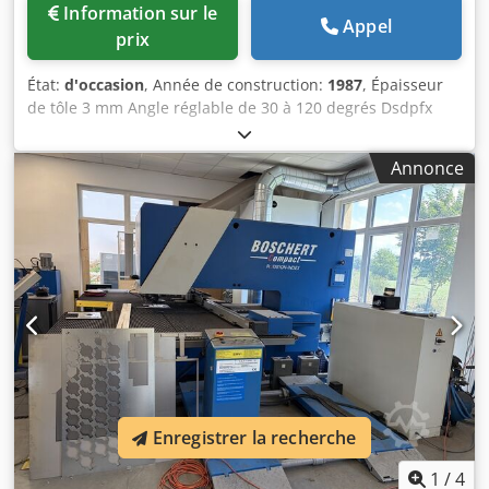
Information sur le
Appel
prix
État:
d'occasion
, Année de construction:
1987
, Épaisseur
de tôle 3 mm Angle réglable de 30 à 120 degrés Dsdpfx
Amjy Ihanoreck Hauteur de table 900 mm Poids env. 800 kg
Capacité de coupe 3 mm St40 à 150 x 150 mm, 2 mm inox
Annonce
Angle de coupe réglable en continu de 30 à 120° Serrage
pneumatique de l'ajustement de l'angle (système Boschert)
La machine est en bon état
Enregistrer la recherche
1
/
4