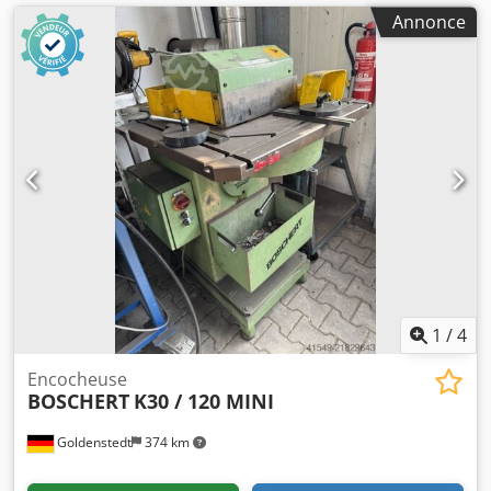
économique des capacités de production existantes. Note
Annonce
concernant la vente Nous proposons cette machine pour le
compte d’un client et agissons uniquement en tant
qu’intermédiaire. La vente est effectuée directement par le
propriétaire de la machine. Nous serons ravis de faciliter
la mise en relation et de vous accompagner tout au long
du processus de vente. Une visite de la machine est
possible sur rendez-vous préalable. Nous vous ferons
parvenir sur demande d’autres données techniques, des
photos et des informations sur l’équipement. Nous
attendons avec impatience votre demande.
1
/
4
Encocheuse
BOSCHERT
K30 / 120 MINI
Goldenstedt
374 km