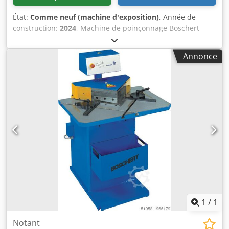
État:
Comme neuf (machine d'exposition)
, Année de
construction:
2024
, Machine de poinçonnage Boschert
LB13 Type LB13 Poinçonnage/Trumpf Capacité de coupe : 6
mm St40 / 4 mm V2A Butée intérieure pour la découpe de
Annonce
bandes. Poste 2 : Poinçonnage avec système d'outillage
Trumpf Diamètre de poinçonnage maximum : 76 mm
Portée : 150 mm Dcsdpfehp N Ryox Amrjk Force de
poinçonnage : environ 15 tonnes avec système d'éjection
actif Machine de démonstration Année de fabrication :
2022
1
/
1
Notant