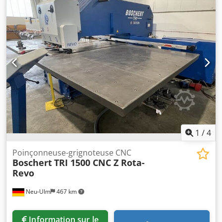
absorbée : 4 kW Poids : 760 kg Machine équipée de 2
butées avec une butée mobile Longueur de la butée : 300
mm Butée intérieure pour la découpe de bandes jusqu’à
225 mm Protection en plexiglas Conformité CE et garantie
machine neuve
1
/
4
Poinçonneuse-grignoteuse CNC
Boschert
TRI 1500 CNC Z Rota-
Revo
Neu-Ulm
467 km
Information sur le