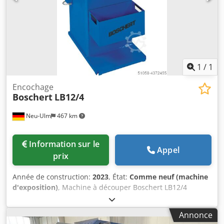
1
/
1
Encochage
Boschert
LB12/4
Neu-Ulm
467 km
Information sur le
Appel
prix
Année de construction:
2023
, État:
Comme neuf (machine
d'exposition)
, Machine à découper Boschert LB12/4
Couleur de la machine : bleu, nuance RAL 5017 Angle de
coupe : 90° Dedpfofgq Uijx Amrsck Capacité de coupe : 4
Annonce
mm d’acier St42 3 mm d’acier inoxydable Puissance