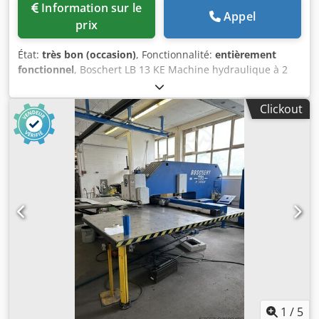
Information sur le
Appel
prix
État:
très bon (occasion)
, Fonctionnalité:
entièrement
fonctionnel
, Boschert LB 13 KE Machine hydraulique à 2
postes pour le découpe et l’entaille. La LB 13 KE se
distingue du modèle de base par la présence d’un
Clickout
deuxième poste de travail. Poste 1 Découpe avec un angle
fixe de 90°, longueur de coupe 225 mm x 225 mm, 6 mm
d’acier St 40, 4 mm d’acier inoxydable. Poste 2 Entaille de
100 mm de profondeur, 25 mm de largeur (possibilité de
réglage de la largeur), 4 mm d’épaisseur en acier St 40, 3
mm d’épaisseur en acier inoxydable. Djdjznlavjpfx Amrsck
La LB 13 KE est en très bon état et entièrement
fonctionnelle. Longueur : 1350 mm Largeur : 1100 mm
Hauteur : 1400 mm Hauteur de la table : 900 mm Poids :
1100 kg
1
/
5