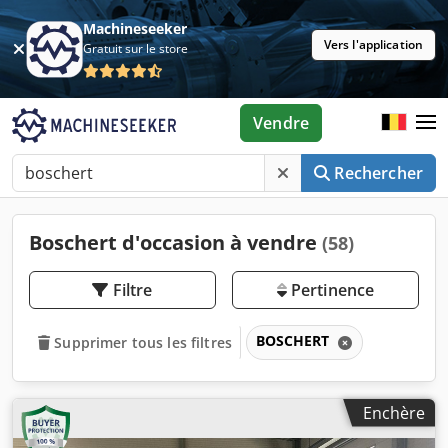
Machineseeker
Vers l'application
Gratuit sur le store
Vendre
Rechercher
Boschert d'occasion à vendre
(58)
Filtre
Pertinence
BOSCHERT
Supprimer tous les filtres
Enchère