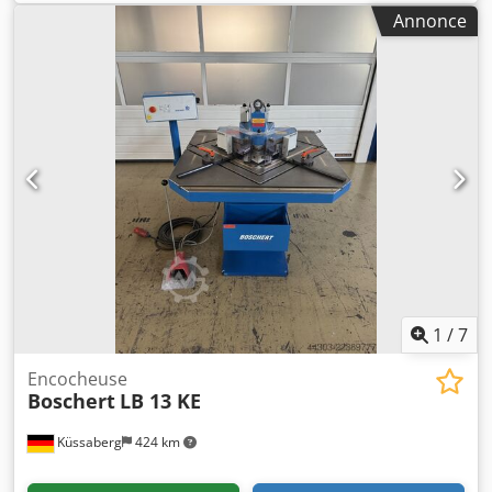
des outils de découpe. Dcsdpfx Ajznlb Temrsk
Annonce
Spécialement conçu pour répondre aux exigences de
l'usinage moderne des tôles, il permet l'affûtage précis des
poinçons et des matrices de divers systèmes d'outillage.
L'EasySharp est équipé pour l'affûtage des outils Trumpf,
mais sur demande et moyennant un supplément, les
adaptateurs pour les outils Amada peuvent être fournis.
L'état optique et technique de l'EasySharp est très bon ; il
a été remis à neuf cette année. Diamètre du disque
d'affûtage : 175 mm Réglage de la hauteur : 150 mm
Incréments d'avance : 0,02 mm Zone de travail : 400 mm x
150 mm Hauteur de travail : 1100 mm Dimensions avec le
châssis : 800 x 520 x 1300 mm Poids : 160 kg
1
/
7
Encocheuse
Boschert
LB 13 KE
Küssaberg
424 km