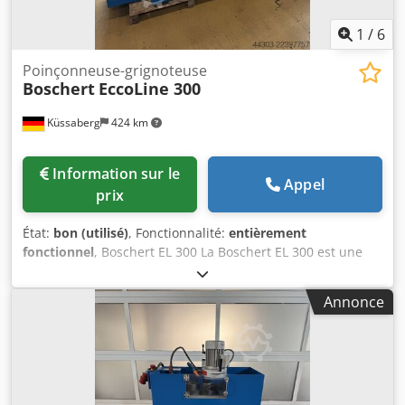
1
/
6
Poinçonneuse-grignoteuse
Boschert
EccoLine 300
Küssaberg
424 km
Information sur le
Appel
prix
État:
bon (utilisé)
, Fonctionnalité:
entièrement
fonctionnel
, Boschert EL 300 La Boschert EL 300 est une
presse à découper manuelle dotée d'une force de découpe
de 28 tonnes. Équipée d'un système de fixation d'outils
Annonce
Trumpf, elle permet l'installation de matrices jusqu'à la
taille III (cercle de base de 105 mm). Djdpfx Aoznu H
Somrsck Elle offre un mouvement continu, un mouvement
unique et un mode de fonctionnement par impulsions. En
plus de la pédale standard, la course de découpe peut
également être déclenchée par une commande à deux