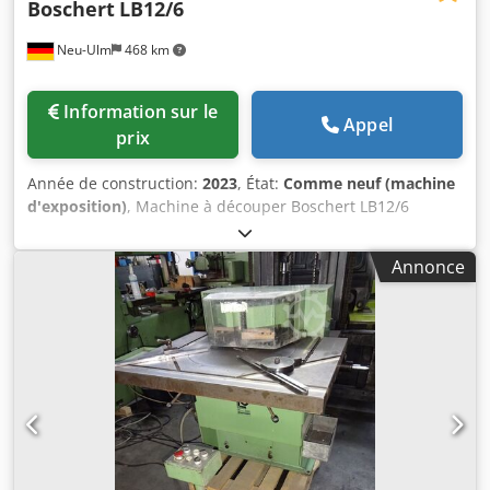
Boschert
LB12/6
Neu-Ulm
468 km
Information sur le
Appel
prix
Année de construction:
2023
, État:
Comme neuf (machine
d'exposition)
, Machine à découper Boschert LB12/6
Couleur de la machine : bleu Ral 5017 Angle de coupe : 90°
Capacité de coupe : 6 mm d’acier St42 4 mm d’acier
Annonce
inoxydable Puissance connectée : 4 kW Poids : 800 kg La
machine est équipée de : 2 butées avec une barre de
butée réglable de 300 mm Butée intérieure pour découper
des bandes jusqu’à 225 mm 2 serre-pièces réglables
Protection en plexiglas Dcsdpfx Aeb Raddemrsk Garantie
CE et pour machine neuve