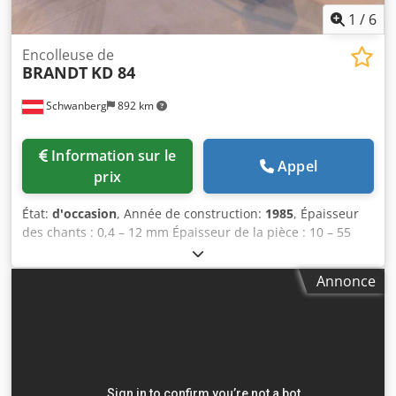
1
/
6
Encolleuse de
BRANDT
KD 84
Schwanberg
892 km
Information sur le
Appel
prix
État:
d'occasion
, Année de construction:
1985
, Épaisseur
des chants : 0,4 – 12 mm Épaisseur de la pièce : 10 – 55
mm Longueur minimale de la pièce : 160 mm Largeur
minimale de la pièce : 65 mm Avance : 13 m/min
Annonce
Raccordement pneumatique : 7 bars Credpfx Amjc Tmygo
Ujf Longueur totale : 5220 mm Poids : 1950 kg Bassin de
chauffage avec granulés de colle thermofusible Quickmelt
Sens de rotation du rouleau applicateur de colle pour un
fonctionnement direct et inverse Magasin de chants pour
rouleaux de PVC et chants en bande Réglage motorisé de