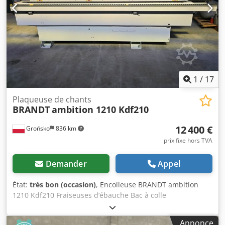
1
/
17
Plaqueuse de chants
BRANDT
ambition 1210 Kdf210
12 400 €
Grońsko
836 km
prix fixe hors TVA
Demander
Appel
État:
très bon (occasion)
, Encolleuse BRANDT ambition
1210 Kdf210 Fraiseuses d’ébauche Bac à colle
interchangeable Application de colle par rouleau Guillotine
pneumatique d’ébauche Rouleaux de pression Disques de
Annonce