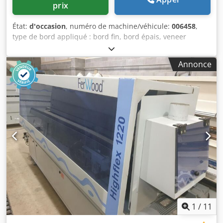
prix
État:
d'occasion
, numéro de machine/véhicule:
006458
,
type de bord appliqué : bord fin, bord épais, veneer
Système de collage : EVA Cedpfx Amsnzrt As Uerf Fraisage
d'assemblage : oui Groupe multifonctionnel : oui Max.
Annonce
Vitesse d'avancement : 11 m/min Épaisseur maximale du
panneau : 50 mm
1
/
11