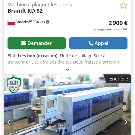
Machine à plaquer les bords
Brandt
KD 82
2 900 €
Miastko
934 km
à négocier hors TVA
Demander
Appel
État:
très bon (occasion)
, Unité de collage Scie à
tronçonner Deux fraises droites Deux fraises à arrondir
Crodexdy Slopfx Am Ujf
Enchère