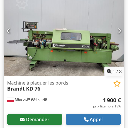
1
/
8
Machine à plaquer les bords
Brandt
KD 76
1 900 €
Miastko
934 km
prix fixe hors TVA
Demander
Appel