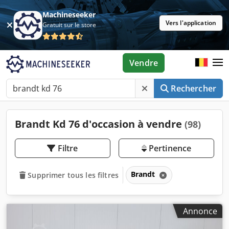
Machineseeker
Vers l'application
Gratuit sur le store
Vendre
Rechercher
Brandt Kd 76 d'occasion à vendre
(98)
Filtre
Pertinence
Brandt
Supprimer tous les filtres
Annonce