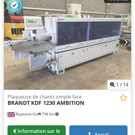
coupe finaux Crsdpfezqz Rpsx Am Usf Groupe de fraisage
vertical R1-R2 Cylindre de profilage Cylindre plat Hauteur
maximale de la pièce : 60 mm Épaisseur maximale du
placage en rouleau : 3 mm Avance : 11 m/min Longueur de
la machine : 370 cm Puissance de raccordement : environ
9 kW Machine vérifiée, prête à l’emploi
1
/
14
Plaqueuse de chants simple face
BRANDT
KDF 1230 AMBITION
Royaume-Uni
758 km
Information sur le
Appel