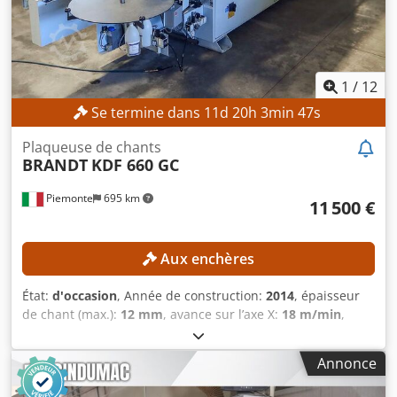
1
/
12
Se termine dans
11
d
20
h
3
min
46
s
Plaqueuse de chants
BRANDT
KDF 660 GC
Piemonte
695 km
11 500 €
Aux enchères
État:
d'occasion
, Année de construction:
2014
, épaisseur
de chant (max.):
12 mm
, avance sur l’axe X:
18 m/min
,
DÉTAILS TECHNIQUES Dimensions des pièces Hauteur
minimale des panneaux : 10 mm Hauteur maximale des
Annonce
panneaux : 60 mm Largeur minimale des panneaux : 70
mm Épaisseur minimale des chants : 0,4 mm Épaisseur