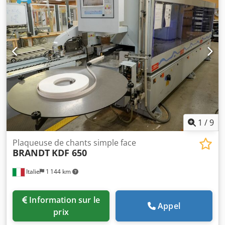
1
/
9
Plaqueuse de chants simple face
BRANDT
KDF 650
Italie
1 144 km
Information sur le
Appel
prix