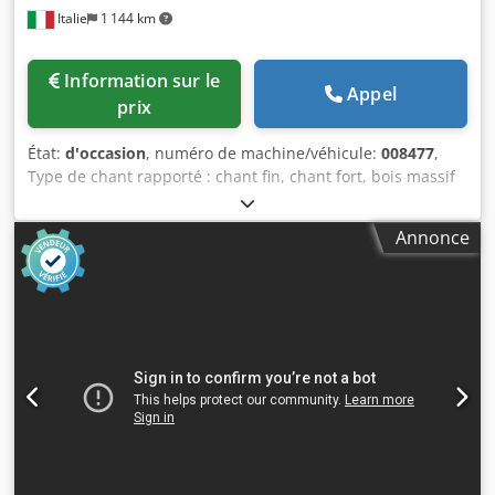
Italie
1 144 km
Information sur le
Appel
prix
État:
d'occasion
, numéro de machine/véhicule:
008477
,
Type de chant rapporté : chant fin, chant fort, bois massif
Système adhésif : EVA Fraisage d'assemblage: oui Cjdpfxjy
Hq Nve Am Usrf Unité multifonctionnelle : oui Vitesse
Annonce
d'avance max. : 18 m/min Épaisseur maximale du panneau
: 60 mm Unités de travail : 7 non