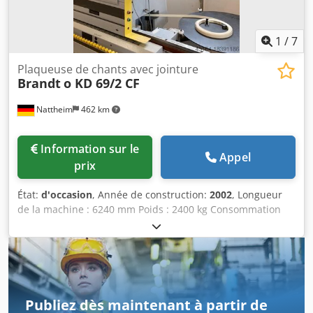
1
/
7
Plaqueuse de chants avec jointure
Brandt
o KD 69/2 CF
Nattheim
462 km
Information sur le
Appel
prix
État:
d'occasion
, Année de construction:
2002
, Longueur
de la machine : 6240 mm Poids : 2400 kg Consommation
électrique : 14 kW Diamètre d'extraction : 120 / 140 mm
Lieu de stockage : Nattheim Crjdpfxjvvkfws Am Uef
Publiez dès maintenant à partir de