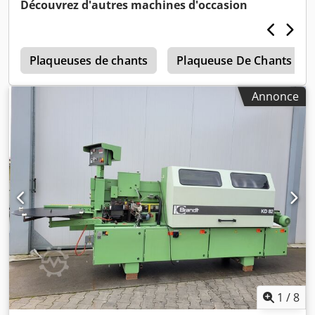
Cedey N Ukijpfx Am Uorf
Découvrez d'autres machines d'occasion
répondons aux demandes qu'en indiquant votre adresse
et votre numéro de téléphone !)
0
Plaqueuses de chants
Plaqueuse De Chants Man
Annonce
1
/
8