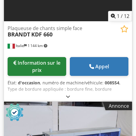
1
/
12
Plaqueuse de chants simple face
BRANDT
KDF 660
Italie
1 144 km
Information sur le
Appel
prix
État:
d'occasion
, numéro de machine/véhicule:
008554
,
Type de bordure appliquée : bordure fine, bordure
épaisse, bordure en bois massif Système d’encollage : EVA
Usinage par passes : oui Tête multifonction : oui Vitesse
Annonce
d’avance maximale : 16 m/min Csdpfx Amszg D Ezj Usrf
Épaisseur maximale de la plaque : 60 mm Nombre d’unités
de travail : 8