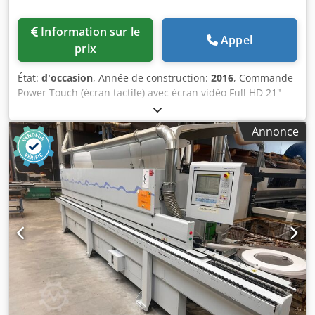
Information sur le
Appel
prix
État:
d'occasion
, Année de construction:
2016
, Commande
Power Touch (écran tactile) avec écran vidéo Full HD 21"
Hauteur du panneau : 60 mm PVC/ABS : 3 mm Bois massif
jusqu’à 12 mm Vitesse d’avance jusqu’à 20 m/min Hauteur
Annonce
de travail réglable électroniquement par commande
numérique Guide support panneau avec routines de
ralenti Convoyeur latéral à rouleaux avec roues de ralenti
Groupe antiadhésif Groupe redresseur à deux moteurs
Plaque porte-rouleau Groupe d’encollage pour colle EVA
avec pré-fusion et bac à colle Groupe de pression des
chants sur profilés droits avec rouleaux de pression
réglables automatiquement par commande numérique
Groupe de coupe en bout avec réglage automatique de
l’inclinaison Groupe de chanfreinage à deux moteurs avec
réglage Groupe d’arrondi multifonction à deux moteurs
(chanfreinage + arrondi) Groupe de raclage des chants
avec réglage électronique par commande numérique