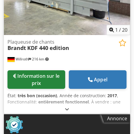
1
/
20
Plaqueuse de chants
Brandt
KDF 440 edition
Willroth
216 km
Information sur le
Appel
prix
État:
très bon (occasion)
, Année de construction:
2017
,
Fonctionnalité:
entièrement fonctionnel
, À vendre : une
bordeuse d'arêtes BRANDT KDF 440 C d'occasion, du
groupe HOMAG. Codpfozc D D Djx Am Uerf Année de
Annonce
fabrication : 2017 Groupe de fraisage pour rainure Groupe
d'encollage Zone de pressage Groupe de coupe (à 2
moteurs) Groupe de fraisage à plusieurs étapes Groupe de