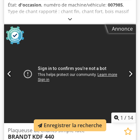
État:
d'occasion
, numéro de machine/véhicule:
007985
,
Type de chant rapporté : chant fin, chant fort, bois massif
Système adhésif : EVA Fraisage d'assemblage: oui Unité
multifonctionnelle : oui Vitesse d'avance max. : 18 m/min
Annonce
Crjdpfox A Th Dex Am Uof Épaisseur maximale du panneau
: 60 mm Unités de travail : 7 non
1
/
14
Enregistrer la recherche
Plaqueuse de chants simple face
BRANDT
KDF 440