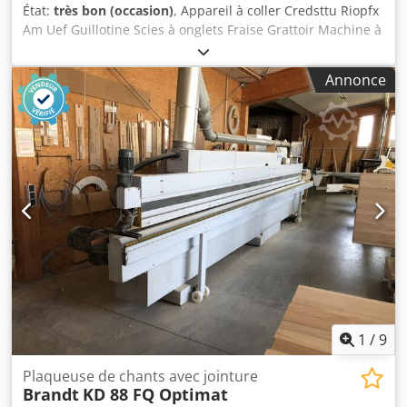
État:
très bon (occasion)
, Appareil à coller Credsttu Riopfx
Am Uef Guillotine Scies à onglets Fraise Grattoir Machine à
polir
Annonce
1
/
9
Plaqueuse de chants avec jointure
Brandt
KD 88 FQ Optimat