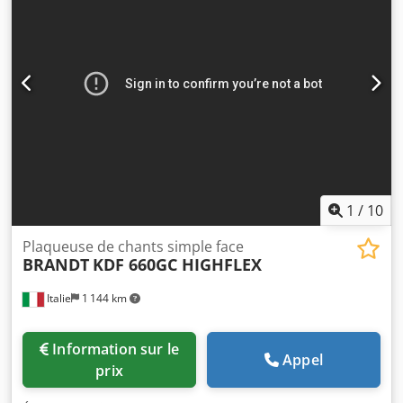
fraisage de profil / copiage d'angles (à 1 moteur) Lame de
profilage et de rabotage Groupe de ponçage Avance de 14
m/min Utilisation possible de colles EVA et PUR Commande
PoweTouch Rouleaux de pression en polyuréthane Peu
d'heures de fonctionnement Disponible à partir de juin
2026. En très bon état.
1
/
10
Plaqueuse de chants simple face
BRANDT
KDF 660GC HIGHFLEX
Italie
1 144 km
Information sur le
Appel
prix