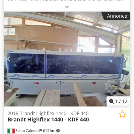
du chant PVC-ABS (mm) 3 Épaisseur du chant bois massif
(mm) 12 Vitesse d'avance 20 m/min Guide d'alimentation
Annonce
manuel Unité de pré-affleurage Unité d'application et de
pré-fusion de colle EVA Plaque de maintien des chants
Unité d'affleurage en bout Unité d'affleurage à
chevauchement à deux moteurs Unité de chanfreinage
décalé à deux moteurs avec réglages CN Unité d'arrondi à
deux moteurs Unité de raclage des chants Unité de raclage
de colle Unité de brossage Crsdpfx Amow Db Rfe Uof
1
/
12
2016 Brandt Highflex 1440 - KDF 440
Brandt
Highflex 1440 - KDF 440
Sesto Calende
615 km