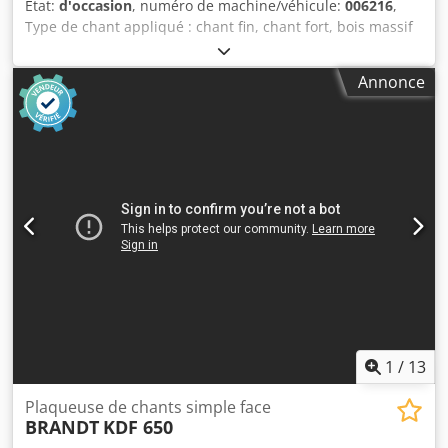
État:
d'occasion
, numéro de machine/véhicule:
006216
,
Type de chant appliqué : chant fin, chant fort, bois massif
Système de collage : EVA Fraisage d’assemblage : oui Unité
multifonction : oui Unité de fraisage supérieur : oui
Annonce
Credpfx Aey Nk Ahom Uef Vitesse d’avance maximale : 18
m/min
1
/
13
Plaqueuse de chants simple face
BRANDT
KDF 650