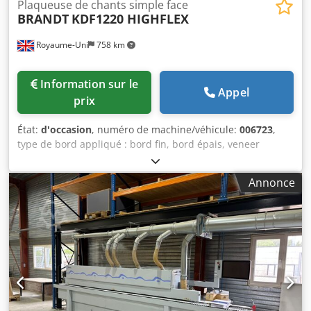
Plaqueuse de chants simple face
BRANDT
KDF1220 HIGHFLEX
Royaume-Uni
758 km
Information sur le
Appel
prix
État:
d'occasion
, numéro de machine/véhicule:
006723
,
type de bord appliqué : bord fin, bord épais, veneer
Système de collage : EVA Csdpfx Amsq A I Aae Uerf
Fraisage d'assemblage : oui Groupe multifonctionnel : oui
Annonce
Max. Vitesse d'avancement : 11 m/min