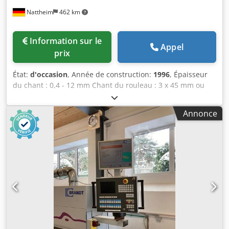
Nattheim
462 km
Information sur le
Appel
prix
État:
d'occasion
, Année de construction:
1996
, Épaisseur
du chant : 0,4 - 12 mm Chant du rouleau : 3 x 45 mm ou
0,8 - 60 mm Largeur minimale de la pièce : 65 mm
Longueur minimale de la pièce : 160 mm Épaisseur de la
Annonce
pièce : 10 - 55 mm Avance : 13 m/min Pré-fraisage
(assemblage) Pot de colle Quickmelt Collage de la pièce
Ébarbage Fraisage à ras Fraisage de chanfrein Fraisage de
rayon Copie d'angle Racloir plat Unité de polissage
Dimensions de la machine : 7450 x 1220 x 2400 mm Poids :
3000 kg Lieu de stockage : Nattheim Codpfxevvkd Ts Am
Usrf