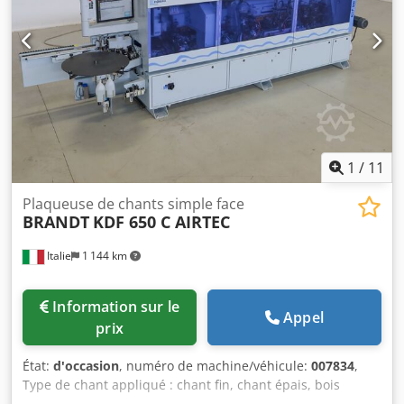
1
/
11
Plaqueuse de chants simple face
BRANDT
KDF 650 C AIRTEC
Italie
1 144 km
Information sur le
Appel
prix
État:
d'occasion
, numéro de machine/véhicule:
007834
,
Type de chant appliqué : chant fin, chant épais, bois
massif Système de collage : EVA, air chaud Pré-fraisage :