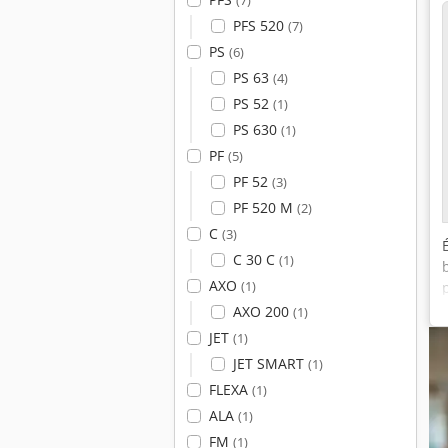
(7)
PFS 520
(7)
PS
(6)
PS 63
(4)
PS 52
(1)
PS 630
(1)
PF
(5)
PF 52
(3)
PF 520 M
(2)
C
(3)
C 30 C
(1)
AXO
(1)
AXO 200
(1)
JET
(1)
JET SMART
(1)
FLEXA
(1)
ALA
(1)
FM
(1)