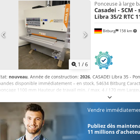
Ponceuse à large 
Casadei - SCM - 
Libra 35/2 RTC 1
Bitburg
158 km
1
/
6
État:
nouveau
, Année de construction:
2026
, CASADEI Libra 35 - Po
bandes disponible immédiatement – en stock, 54634 Bitburg Caract
ponçage 1100 mm Hauteur de travail min. / max. 4 / 170 mm Larg
Longueur de la bande de ponçage 1900 mm Vitesses d’avance 4,5 / 
kW Puissance du moteur pour le réglage de la table 0,25 kW Puiss
électrique 400 V Phase(s) 3 phases Fréquence du réseau 50 Hz Lo
Vendre immédiatemen
1820 mm Hauteur 1960 mm Illustration avec équipement en option 
deux bandes jusqu’à 1100 mm, avec de nombreuses options d’équip
Publiez dès maintenan
prix. Corps de machine robuste en acier monobloc renforcé par des 
11 millions d'achete
montées très en hauteur pour une rigidité maximale. Facile à uti