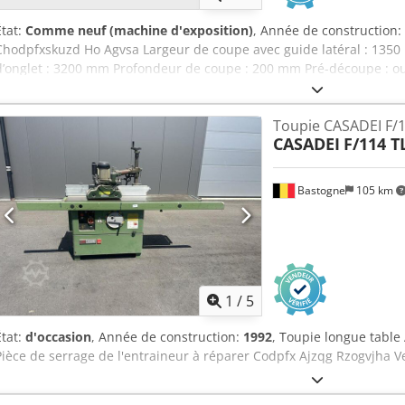
État:
Comme neuf (machine d'exposition)
, Année de construction:
Chodpfxskuzd Ho Agvsa Largeur de coupe avec guide latéral : 135
d’onglet : 3200 mm Profondeur de coupe : 200 mm Pré-découpe : ou
motorisé Réglage d’inclinaison de la lame : motorisé Réglage du guid
de la lame : numérique Affichage de la hauteur de coupe : numériqu
Toupie CASADEI F/1
Affichage de l’équerre de coupe : échelle Diamètre de la lame : 550 
CASADEI
F/114 T
5000 tr/min Puissance du moteur : 7,5 kW Frein moteur : oui / aut
et 120 mm Longueur de la machine : 3600 mm Largeur de la machin
Bastogne
105 km
1
/
5
État:
d'occasion
, Année de construction:
1992
, Toupie longue tabl
Pièce de serrage de l'entraineur à réparer Codpfx Ajzqg Rzogvjha V