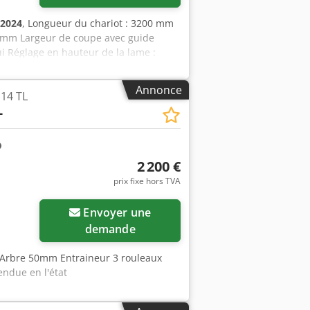
2024
, Longueur du chariot : 3200 mm
0 mm Largeur de coupe avec guide
i Réglage en hauteur de la lame :
e latéral : manuel Affichage de l’angle
e Affichage du guide latéral : échelle
Annonce
14 TL
mm Vitesses de rotation : 3000 / 4000 /
L
omatique Raccord d’aspiration : 100 mm
e : 2000 mm Poids : 1000 kg
2 200 €
prix fixe hors TVA
Envoyer une
demande
e Arbre 50mm Entraineur 3 rouleaux
endue en l'état