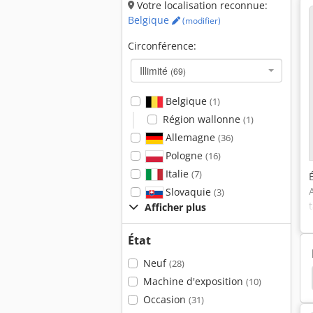
Votre localisation reconnue:
Belgique
(modifier)
Circonférence:
Illimité
(69)
Belgique
(1)
Région wallonne
(1)
Allemagne
(36)
Pologne
(16)
Italie
(7)
Slovaquie
(3)
Afficher plus
État
Neuf
(28)
Épaisseur De Raboteuses
Rabot
Raboteuse
Machine d'exposition
(10)
Occasion
(31)