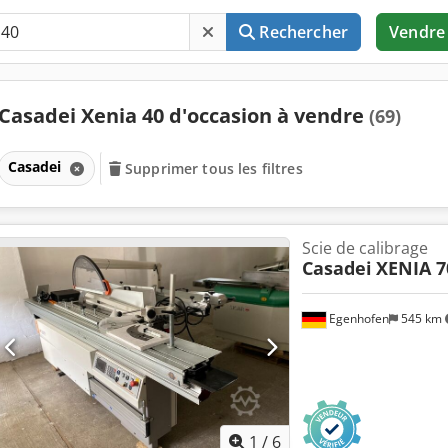
Rechercher
Vendre
Casadei Xenia 40 d'occasion à vendre
(69)
Casadei
Supprimer tous les filtres
Scie de calibrage
Casadei
XENIA 70
Egenhofen
545 km
1
/
6