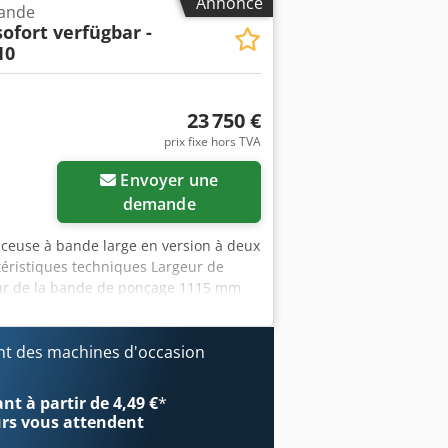
Annonce
bande
sofort verfügbar -
10
23 750 €
prix fixe hors TVA
Envoyer une
demande
nceuse à bande large en version à deux
éristiques techniques Largeur de
eur de la bande de ponçage 1115 mm
9 m/min Moteur d’avance 0,33 / 0,55
ance du moteur principal 11 kW Tension
ngueur 1650 mm Largeur/Profondeur
t des machines d'occasion
Ponceuse à bande large en version à
ement pour les artisans soucieux du
t à partir de 4,49 €
*
tubes, avec des unités de travail
urs
vous attendent
liser grâce à un panneau de commande