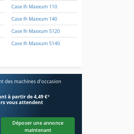
Case Ih Maxxum 110
Case Ih Maxxum 140
Case Ih Maxxum 5120
Case Ih Maxxum 5140
Case Ih Mx 135
Case Ih Mxm 130
t des machines d'occasion
t à partir de 4,49 €
*
urs
vous attendent
Déposer une annonce
maintenant