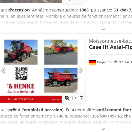
État:
d'occasion
, Année de construction:
1988
, puissance:
53 kW (7
main, en excellent état. Nombre d’heures de fonctionnement : envir
Prise de force avant. Arbre de prise de force avant. Boîte de vitesses
taxes. Lieu de stockage : aucun. Dcedpfxezdmuto Andsk
Moissonneuse-bat
Case IH
Axial-Fl
Wagenfeld
369 km
1
/
17
État:
prêt à l'emploi (d'occasion)
, Fonctionnalité:
entièrement fonc
heures de fonctionnement:
1 706 h
, puissance:
366 kW (497,62 ch)
,
maximale:
30 km/h
, première immatriculation:
07/2017
, prochaine
pneu arrière:
500/85 R24
, numéro de machine/véhicule:
YHG23377