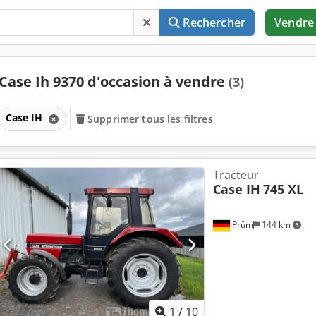
Rechercher
Vendre
Case Ih 9370 d'occasion à vendre
(3)
Case IH
Supprimer tous les filtres
Tracteur
Case IH
745 XL
Prüm
144 km
1
/
10