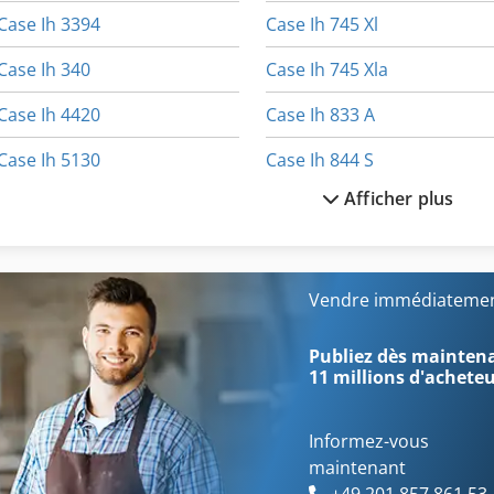
Case Ih 3394
Case Ih 745 Xl
Case Ih 340
Case Ih 745 Xla
Case Ih 4420
Case Ih 833 A
Case Ih 5130
Case Ih 844 S
Afficher plus
Case Ih 5400
Case Ih Cs 86
Case Ih 633
Case Ih Cs 94
Case Ih 7250
Case Ih Cvx 1170
Vendre immédiatemen
Case Ih 733 A
Case Ih Cvx 1190
Publiez dès maintenan
11 millions d'achete
Informez-vous
maintenant