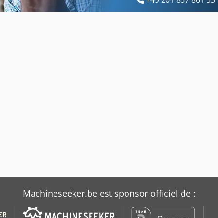
+49 201 857 861 53
Machineseeker.be est sponsor officiel de :