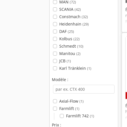
MAN
(72)
SCANIA
(42)
Constmach
(32)
Heidenhain
(29)
DAF
(25)
Kolbus
(22)
Schmedt
(10)
Manitou
(2)
JCB
(1)
Karl Tränklein
(1)
Modèle :
Axial-Flow
(1)
Farmlift
(1)
Farmlift 742
(1)
Prix :