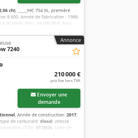
2,06 ch)
, _____IHC 754 XL, première
on 8 600. Année de fabrication : 1988.
 à 30 km/h. Prix : 24 500,00 €, hors
Annonce
teuse
ow 7240
210 000 €
prix fixe hors TVA
Envoyer une
demande
tionnel
, Année de construction:
2017
,
 type de carburant:
diesel
, vitesse
 inspection (TÜV):
07/2026
, taille de
5
, Équipement:
attelage de remorque,