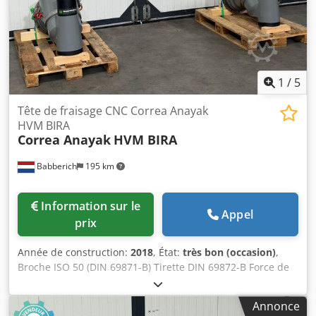
1
/
5
Tête de fraisage CNC Correa Anayak
HVM BIRA
Correa Anayak
HVM BIRA
Babberich
195 km
Information sur le
Appel
prix
Année de construction:
2018
, État:
très bon (occasion)
,
Broche ISO 50 (DIN 69871-B) Tirette DIN 69872-B Force de
serrage : 1900 daN Axe B automatique : 1,0 degré Axe C
automatique : 2,5 degrés Puissance 60/100 % : 22/30 kW
Annonce
Plage de vitesse : 60–3000 min⁻¹ Plage de vitesse à 2 étages