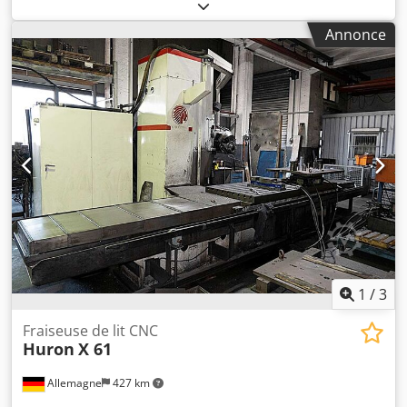
mm, dimensions de la table X/Y : 2000 mm/750 mm,
charge maximale de la table : 5000 kg, avance rapide : 6
Annonce
m/min. Dimensions de la machine X/Y/Z : env. 3650
mm/2700 mm/2700 mm, poids : env. 9000 kg, commande :
Heidenhain TNC 150. Documentation disponible. Une visite
sur place est possible. Dsdpfx Afjw Duuqoxjkr
1
/
3
Fraiseuse de lit CNC
Huron
X 61
Allemagne
427 km