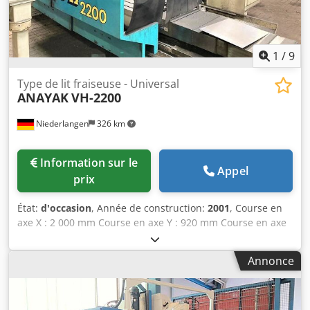
1
/
9
Type de lit fraiseuse - Universal
ANAYAK
VH-2200
Niederlangen
326 km
Information sur le
Appel
prix
État:
d'occasion
, Année de construction:
2001
, Course en
axe X : 2 000 mm Course en axe Y : 920 mm Course en axe
Z : 900 mm Surface de fixation de la table : 2 200 x 750 mm
Charge admissible de la table : 3 t Nombre de rainures
Annonce
en T : 6 Largeur des rainures en T : 18 mm Espacement
des rainures en T : 120 mm Interface de broche : ISO 50
DIN 69871-B Vitesse de rotation de la broche (max.) :
3 000 tr/min Nombre d’étages de transmission : 1 Vitesses