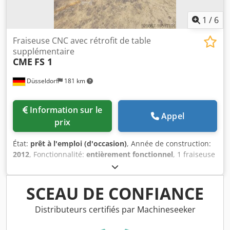
1
/
6
Fraiseuse CNC avec rétrofit de table
supplémentaire
CME
FS 1
Düsseldorf
181 km
Information sur le
Appel
prix
État:
prêt à l'emploi (d'occasion)
, Année de construction:
2012
, Fonctionnalité:
entièrement fonctionnel
, 1 fraiseuse
CNC à banc d'occasion avec commande Heidenhain.
Dksdswxxzqspfx Afxsr De plus, table rotative La table
rotative a un diamètre de 1200 mm. 220 000 € – en
SCEAU DE CONFIANCE
2012/2013, la machine a été rééquipée d'une nouvelle
table rotative Rexroth entièrement installée sur l’axe C.
Distributeurs certifiés par Machineseeker
Tête orientable présente. Un grand nombre d’outils ainsi
qu’une sonde de mesure 3D sont également disponibles.