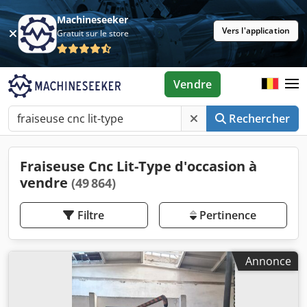
Machineseeker
Vers l'application
Gratuit sur le store
Vendre
Rechercher
Fraiseuse Cnc Lit-Type d'occasion à
vendre
(49 864)
Filtre
Pertinence
Annonce