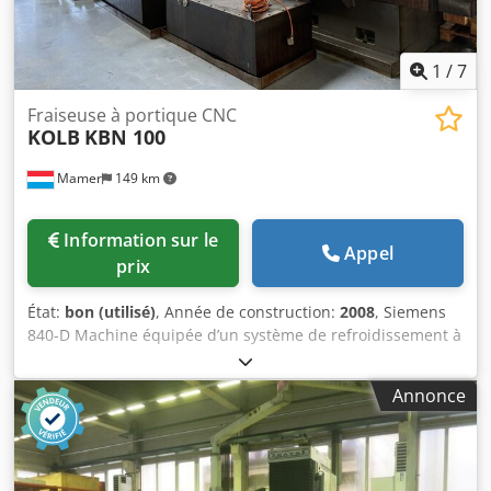
vitesse adaptable (30 000 tr/min) et de 2 palettes. Temps
de fonctionnement en mode programme : 22 347 heures.
1
/
7
Fraiseuse à portique CNC
KOLB
KBN 100
Mamer
149 km
Information sur le
Appel
prix
État:
bon (utilisé)
, Année de construction:
2008
, Siemens
840-D Machine équipée d’un système de refroidissement à
l’eau et à l’huile pour le perçage en profondeur. Perçage en
profondeur de D 80 mm x L 600 mm possible. Zones de
Annonce
déplacement Déplacement de la table sur l’axe X : 4 000
mm Déplacement de la tête de perçage sur l’axe Y : 2 500
mm Course de la broche de perçage sur l’axe Z : 500 mm
Course de la traverse sur l’axe W : 1 500 mm Zone de