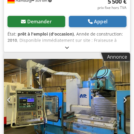
5 500 €
Hamburg
509 km
prix fixe hors TVA
Demander
Appel
État:
prêt à l'emploi (d'occasion)
, Année de construction:
2010
, Disponible immédiatement sur site : Fraiseuse à
banc CNC Wagner Type WBE 1300 R Année 2010 Siemens
Sinumerik 810 D Table 1500 x 400 mm Dkedpfx
Annonce
Ajzrbxpefxer Déplacements X/Y/Z 1300/500/570 mm SK 40
Serrage automatique de la fraise Puissance
d'entraînement 12/9 kW Vitesses de broche 60 – 8 000
tr/min Volant électronique Vis à billes Étau Divers porte-
outils Poids 4 t Au prix de 5 500 euros hors TVA départ site