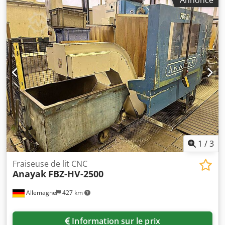
Annonce
maximale de la table : 6000kg, vitesse de rotation :
3000t/min, cône de broche : ISO50, avance : 3m/min,
rapide : 10m/min, poids : env. 24000kg, commande :
Heidenhain TNC426CB. Documentation disponible. Une
visite sur place est possible. Dedpfxjy N Ddfe Afxokr
1
/
3
Fraiseuse de lit CNC
Anayak
FBZ-HV-2500
Allemagne
427 km
Information sur le prix