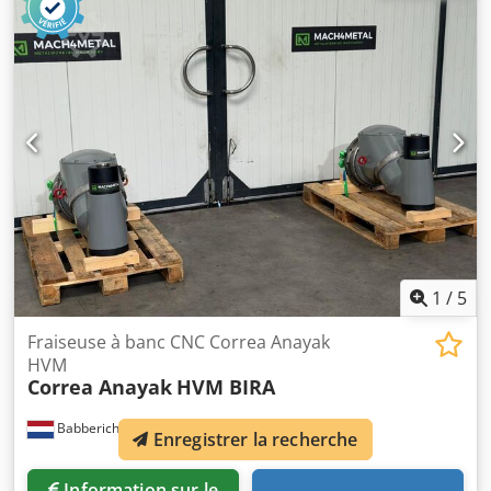
Lubrification automatique (air-huile) Dsdpfsyf Dp Esx
Afxekr Boîte de vitesses : Zyklo-Palloid, système
Klingelnberg, classe de qualité HPG-5 niveau 6 selon DIN
3965 Longueur : 1200 mm Largeur : 800 mm Hauteur : 700
mm Poids : 320 kg Veuillez noter : Les informations sur
cette page ont été recueillies au mieux de nos
connaissances et, dans la mesure du possible, auprès du
fabricant. Les informations sont fournies de bonne foi,
mais leur exactitude ne peut être garantie. En
conséquence, elles ne constituent ni représentation ni
condition contractuelle. Nous vous recommandons de
vérifier tous les détails importants.
1
/
5
Fraiseuse à banc CNC Correa Anayak
HVM
Correa Anayak
HVM BIRA
Babberich
195 km
Enregistrer la recherche
Information sur le