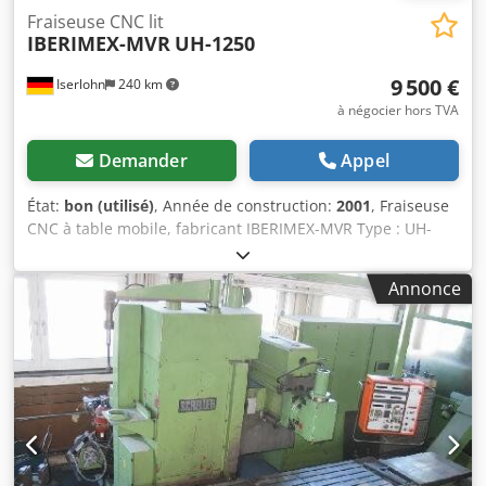
Fraiseuse CNC lit
IBERIMEX-MVR
UH-1250
9 500 €
Iserlohn
240 km
à négocier hors TVA
Demander
Appel
État:
bon (utilisé)
, Année de construction:
2001
, Fraiseuse
CNC à table mobile, fabricant IBERIMEX-MVR Type : UH-
1250, année de fabrication : 2001 Commande numérique :
Heidenhain TNC124 Déplacements : X 1 250 mm,
Annonce
Y 500 mm, Z 460 mm Table d’usinage : 360 mm x 1 800 mm
Prise de broche : ISO 50 Machine équipée d’un carter de
protection complet. Dkedpfxed Erano Afxjr Pour plus de
détails, voir la fiche technique de la machine. Machine en
bon état.