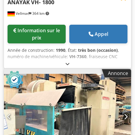
ANAYAK
VH- 1800
Vellmar
364 km
Information sur le
Appel
prix
Année de construction:
1990
, État:
très bon (occasion)
,
numéro de machine/véhicule:
VH-7360
, fraiseuse CNC
d’occasion en bon état, avec commande Heidenhain, tête
HURON, système de serrage hydraulique des outils,
Annonce
installation de refroidissement, lubrification centralisée,
éclairage, écran TFT neuf. Course X/Y/Z : 1600/800/650 mm
Interface de broche : SK 50 Vitesse de broche : 60-1800
tr/min Djdpfjdzy Uysx Afxjkr Avance de travail : 10-3000
mm/min Avance rapide : 10 m/min Surface de fixation de
la table : 1800 x 610 mm Poids de la machine : 9500 kg
Capacité de charge de la table : 3000 kg