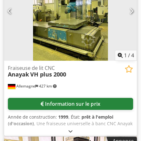
1
/
4
Fraiseuse de lit CNC
Anayak
VH plus 2000
Allemagne
427 km
Information sur le prix
Année de construction:
1999
, État:
prêt à l'emploi
(d'occasion)
, Une fraiseuse universelle à banc CNC Anayak
est disponible. Courses X/Y/Z : 2000mm/1300mm/1460mm,
dimensions de la table X/Y : 1350mm/1550mm, capacité