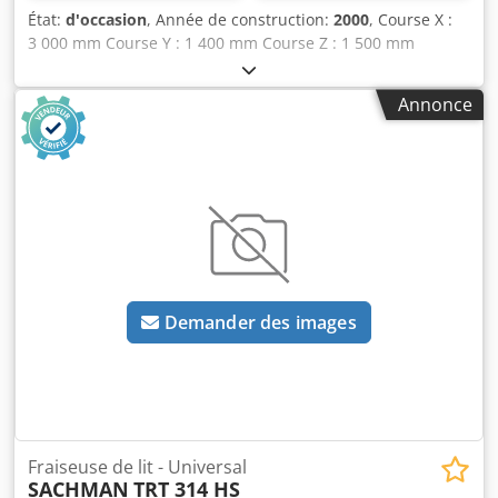
État:
d'occasion
, Année de construction:
2000
, Course X :
3 000 mm Course Y : 1 400 mm Course Z : 1 500 mm
Dimensions de la table : 3 200 x 1 100 mm Commande
numérique : TNC 430 B Vitesses de broche :
Annonce
60 - 4 000 tr/min Interface de broche : ISO 50 Avances :
mm/min Capacité de charge de la table : 10 t Puissance du
moteur de fraisage : 24 kW Portée : 1 229 mm Puissance
totale requise : 50 kW Poids de la machine : environ 22 t
Encombrement : environ 6,5 x 3 x 3 m Dkodpfx
Aszrpnxjfxor Commande : Heidenhain TNC 430 B
numérique. La tête de fraisage universelle est orientable
et pivotante automatiquement par pas de 1,5°. La machine
est équipée d’un changeur d’outils automatique à
Demander des images
20 positions, d’un convoyeur à copeaux, d’une broche à
haute vitesse adaptable (30 000 tr/min) et d’un système de
refroidissement par brouillard. Heures de fonctionnement
de la machine : 25 616 h.
Fraiseuse de lit - Universal
SACHMAN
TRT 314 HS