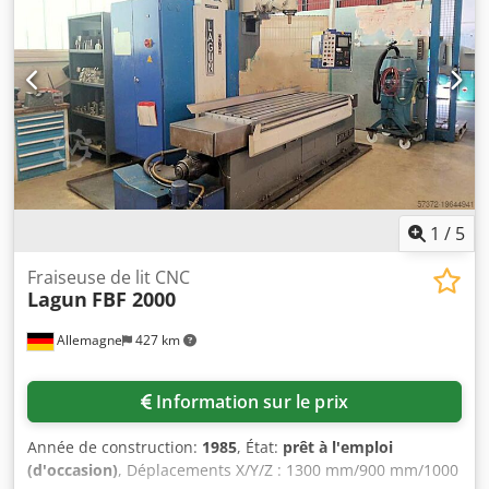
de rotation, réglables en continu, plage 1 : 60 -
3 000 tr/min Poids de la machine (environ) : 21,6 t Avances
– longitudinales/transversales/verticales : 0 -
5 000 mm/min Avance rapide : 15 000 mm/min Puissance
totale requise : 38 kW Poids de la machine (environ) : 11 t
Djdpfxsg E Utxs Afxokr Boulon de serrage DIN 69872-B |
IKZ Heures : Commande activée : 43 036 h Machine
activée : 41 311 h Durée d’exécution des programmes :
13 894 h La machine a déjà été démontée.
1
/
5
Fraiseuse de lit CNC
Lagun
FBF 2000
Allemagne
427 km
Information sur le prix
Année de construction:
1985
, État:
prêt à l'emploi
(d'occasion)
, Déplacements X/Y/Z : 1300 mm/900 mm/1000