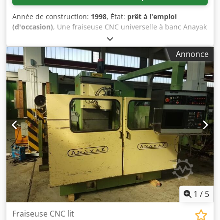
Année de construction:
1998
, État:
prêt à l'emploi
(d'occasion)
, Une fraiseuse CNC universelle à banc Anayak
est disponible. Courses X/Y/Z : 2500mm/900mm/975mm,
dimensions de la table X/Y : 2900mm/800mm, nez de
Annonce
broche : ISO50, vitesse de broche : 3000 tr/min, puissance :
22 kW, avance : 6 m/min, avance rapide : 10 m/min,
emplacements d'outils : 30. Dimensions de la machine
X/Y/Z : env. 6000mm/3000mm/3000mm, poids : env. 20 000
kg, commande : Heidenhain TNC 426. Documentation
disponible. Visite sur site possible. Disponible
probablement à partir de septembre 2026. Dsdpfx Afey N
Dc Uoxekr
1
/
5
Fraiseuse CNC lit