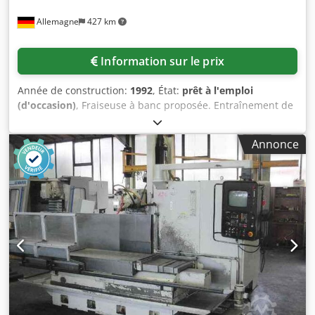
Allemagne
427 km
Information sur le prix
Année de construction:
1992
, État:
prêt à l'emploi
(d'occasion)
, Fraiseuse à banc proposée. Entraînement de
broche : 25 kW, surface de table X/Y : 1250 mm/500 mm,
courses X/Y/Z : 1000 mm/500 mm/600 mm, porte-outil : ISO
Annonce
40, avance : 0 mm - 3000 mm/min. Équipée d’une
commande CNC, d’un système de refroidissement, d’une
manivelle électronique, poids de la machine : env. 4200 kg,
dimensions de la machine X/Y/Z : env. 2800 mm/2400
mm/2500 mm. Visite possible sur rendez-vous. Dkedey
Taubjpfx Afxsr