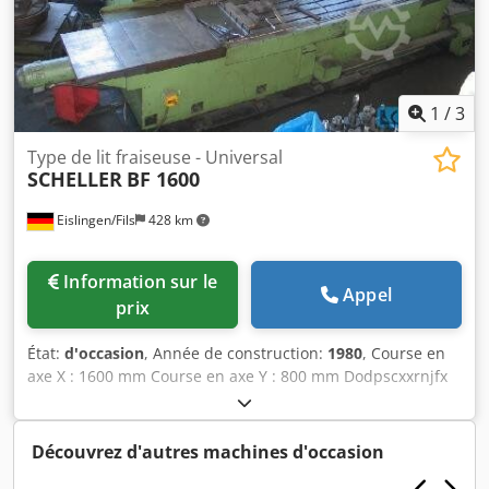
1
/
3
Type de lit fraiseuse - Universal
SCHELLER
BF 1600
Eislingen/Fils
428 km
Information sur le
Appel
prix
État:
d'occasion
, Année de construction:
1980
, Course en
axe X : 1600 mm Course en axe Y : 800 mm Dodpscxxrnjfx
Afxjkr Course en axe Z : 630 mm Interface de broche : SK
50 Vitesse d'avance : 10-6000 mm/min Vitesse de
déplacement rapide : 6 m/min Plage de vitesses – réglable
Découvrez d'autres machines d'occasion
en continu : 20-2000 tr/min Charge maximale de la table :