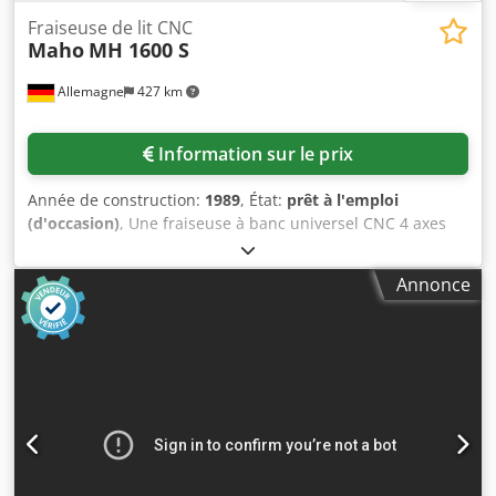
Fraiseuse de lit CNC
Maho
MH 1600 S
Allemagne
427 km
Information sur le prix
Année de construction:
1989
, État:
prêt à l'emploi
(d'occasion)
, Une fraiseuse à banc universel CNC 4 axes
de Maho est disponible. Course X/Y/Z :
1600mm/800mm/800mm, dimensions de la table X/Y :
Annonce
1250mm/800mm, max. charge de la table : 3000 kg,
support de broche : SK50, vitesse de broche principale :
4000 tr/min, puissance : 22 kW. Positions d'outils : 36, max.
diamètre de l'outil : 160 mm/210 mm, max. longueur de
l'outil : 315 mm/400 mm, max. Poids de l'outil : 15 kg,
avance : 4 m/min, avance rapide : 10 m/min. Dimensions
de la machine X/Y/Z : environ 5000mm/3700mm/3000mm,
poids : environ 16000kg, commande : Philips CNC 232. Une
inspection sur site est possible. Dkedsv Ubqnopfx Afxor