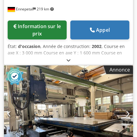
Ennepetal
219 km
Information sur le
Appel
prix
État:
d'occasion
, Année de construction:
2002
, Course en
axe X : 3 000 mm Course en axe Y : 1 600 mm Course en
axe Z : 1 500 mm Dimensions de la table (2 x) : 2 000 x
2 000 mm Commande numérique : TNC 430 B Vitesses de
Annonce
broche : 60 – 3 600 tr/min Interface de broche : ISO 50
Avances : mm/min Charge admissible de la table : 10 t
Puissance de l’entraînement de fraisage : 28 kW Puissance
totale requise : 48 kW Djdpfx Aszrpnrjfxjkr Poids de la
machine : environ 47 t Encombrement : environ 6,5 x 3 x
3 m Commande numérique : Heidenhain TNC 430 B
numérique. La machine dispose de 6 axes pilotés : X/Y/Z,
axe C (rotation de la table) et axes A et B (type Gabelkopf).
La machine est équipée d’un système de refroidissement
interne, d’un changeur d’outils automatique à 40 places,
d’un transporteur de copeaux, d’une broche à grande