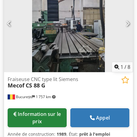
1
/
8
Fraiseuse CNC type lit Siemens
Mecof
CS 88 G
București
1 757 km
Information sur le
Appel
prix
Année de construction:
1989
, État:
prêt à l'emploi