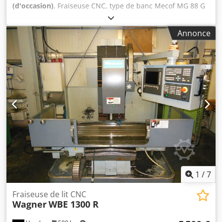
(d'occasion)
, Fraiseuse CNC, type de banc Mecof MG 88 G
Table : 6000 x 1060 mm Dkedpoh H Nd Ajfx Afxjr Course X :
6000 mm Course Y : 2000 mm Course Z : 1000 mm
Annonce
Commande : Siemens 828 DSL
1
/
7
Fraiseuse de lit CNC
Wagner
WBE 1300 R