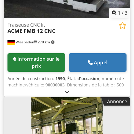
1
/
3
Fraiseuse CNC lit
ACME
FMB 12 CNC
Wiesbaden
270 km
Information sur le
Appel
prix
Année de construction:
1990
, État:
d'occasion
, numéro de
machine/véhicule:
90030003
, Dimensions de la table : 500
x 1200 mm Course en X : 1000 mm Dkodpfx Ae Npwfjfxor
Course en Y : 550 mm Course en Z : 600 mm Interface de
Annonce
broche : ISO 40 Vitesses de broche : 60 - 2700 tr/min
Puissance du moteur de broche : 10 kW Raccordement
électrique : 380 V, 20 kVA Encombrement : 3200 x 2800 x
2650 mm Poids : 7,3 t