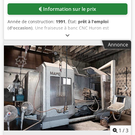
Information sur le prix
Année de construction:
1991
, État:
prêt à l'emploi
(d'occasion)
, Une fraiseuse à banc CNC Huron est
disponible. Course X/Y/Z : 2400mm/1000mm/1000mm,
commande : Heidenhain TNC 415. Une inspection sur site
Annonce
est possible. Dkodpfxov Ubp Rj Afxjr
1
/
3