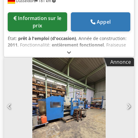
Düsseldorf
181 km
Information sur le
Appel
prix
État:
prêt à l'emploi (d'occasion)
, Année de construction:
2011
, Fonctionnalité:
entièrement fonctionnel
, Fraiseuse
CNC pour engrenages coniques à denture en arc Gleason
n° 631 Année de fabrication : 2011 Commande : SIEMENS
Annonce
840d Rétrofit en 2011/2012 avec nouvelle commande,
entraînements, etc. La machine a été entièrement révisée
en 2011. Dkedpfx Ajw Tfb Sjfxjr Une nouvelle commande et
de nouveaux entraînements ont été installés.