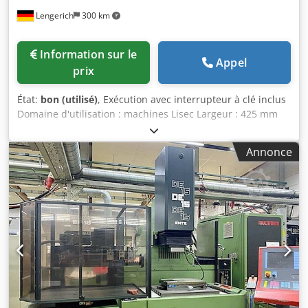
indiqué s'entend hors taxe TVA/Régime de la marge : TVA
Lengerich
300 km
récupérable pour les professionnels Livraison et reprise
possibles à tout moment pour tout le secteur industriel
Tess van den Boom
Information sur le
Appel
prix
État:
bon (utilisé)
, Exécution avec interrupteur à clé inclus
Domaine d'utilisation : machines Lisec Largeur : 425 mm
Hauteur : 30 mm Profondeur : 160 mm Dedjzb Enhepfx Ah
Towa Poids : 1096 g État : bon, d'occasion
Annonce