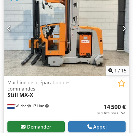
250 mm x 1 400 mm (L x l x h) - Poids de transport [kg] : 2
000 kg - Emballages de transport [unité] : 1 Informations
financières Dodpfjzm N Rijx Ah Tewa TVA : Le prix indiqué
est majoré de la TVA TVA/régime de marge : TVA
déductible pour les entreprises Livraison et reprise
possibles à tout moment pour tout équipement industriel
Lukas van Rossum
1
/
15
Machine de préparation des
commandes
Still
MX-X
14 500 €
Wijchen
171 km
prix fixe hors TVA
Demander
Appel