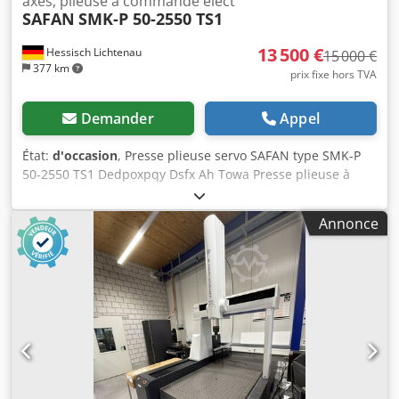
axes, plieuse à commande élect
SAFAN
SMK-P 50-2550 TS1
13 500 €
Hessisch Lichtenau
15 000 €
377 km
prix fixe hors TVA
Demander
Appel
État:
d'occasion
, Presse plieuse servo SAFAN type SMK-P
50-2550 TS1 Dedpoxpqy Dsfx Ah Towa Presse plieuse à
matrice avec commande CNC 4 axes N° de série : MK 285
Année de fabrication : 1998 Commande CNC SAFAN,
Annonce
version logicielle 5.07 TS1 Force de pressage : 500 kN (50 t)
Longueur de travail : 2 550 mm Course : 215 mm Passage
entre montants : 2 700 mm Hauteur d'installation de l’outil
: max. 414 mm Largeur de la table : 55 mm Hauteur de la
table au-dessus du sol : 950 mm Vitesse d’approche : env.
75 mm/s Vitesse de retour : env. 75 mm/s Vitesse de travail
: env. 1,6 à 15 mm/s Puissance moteur : 9 kW Alimentation
: 400 V, 50 Hz, 9 kW - Commande CNC 4 axes SAFAN,
version 5.07 TS1, axes Y1 et Y2 pour le coulisseau - 2 axes
de butée arrière : axe X (réglage en profondeur), axe R