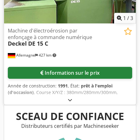
1
/
3
Machine d'électroérosion par
enfonçage à commande numérique
Deckel
DE 15 C
Allemagne
427 km
Information sur le prix
Année de construction:
1991
, État:
prêt à l'emploi
(d'occasion)
, Course X/Y/Z : 380mm/280mm/300mm,
dimensions de travail X/Y/Z : 580mm/450mm/340mm,
poids maximal de l'électrode : 50kg. Dimensions de la
machine X/Y/Z : env. 2100mm/1650mm/1750mm, poids :
SCEAU DE CONFIANCE
env. 3500kg. Une visite sur site est possible. Djdjzb Nlwjpfx
Ah Towa
Distributeurs certifiés par Machineseeker