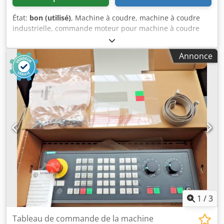
État:
bon (utilisé)
, Machine à coudre, machine à coudre
industrielle, commande moteur pour machine à coudre
industrielle, boîtier de commande moteur, contrôleur de
moteur Dedpfx Ahexnwx Rs Tswa - Fabricant : Vetron,
Annonce
boîtier de commande moteur pour machine à coudre
industrielle - Type : YSC-8340 - Tension : 230V - Quantité :
13 commandes disponibles - Prix : à l'unité - Dimensions :
280/130/H310 mm - Poids : 4,4 kg/pc.
1
/
3
Tableau de commande de la machine