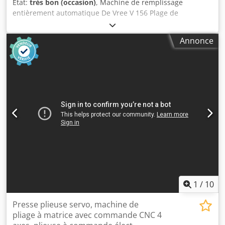
État:
très bon (occasion)
, Machine de remplissage
entièrement automatique De Vree V 156 Plage de
remplissage : 1 à 20 litres Système de pose automatique
des bouchons Système de sertissage automatique des
Annonce
bouchons Dwedpfsztc Sgsx Ah Tea Excellent état,
provenant directement de la production !!!
1
/
10
Presse plieuse servo, machine de
pliage à matrice avec commande CNC 4