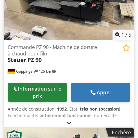
1
/
5
Commande PZ 90 - Machine de dorure
à chaud pour film
Steuer
PZ 90
Göppingen
426 km
Information sur le
Appel
prix
Année de construction:
1992
, État:
très bon (occasion)
,
Fonctionnalité:
entièrement fonctionnel
, numéro de
machine/véhicule:
P-Z 176
, Nous proposons cette machine
à estampiller par film Steuer PZ 90, en très bon état, année
Enchère
1992. Fabricant : Steuer Modèle : PZ 90 Année : 1992