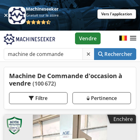
Machineseeker
Vers l'application
Gratuit sur le store
Vendre
Rechercher
Machine De Commande d'occasion à
vendre
(100 672)
Filtre
Pertinence
Enchère