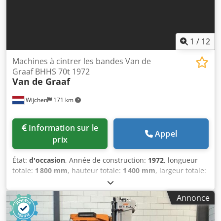
pour les entreprises Livraison et reprise possibles à tout
moment pour tous les équipements industriels. Koen van
Lent
1
/
12
Machines à cintrer les bandes Van de
Graaf BHHS 70t 1972
Van de Graaf
Wijchen
171 km
Information sur le
Appel
prix
État:
d'occasion
, Année de construction:
1972
, longueur
totale:
1 800 mm
, hauteur totale:
1 400 mm
, largeur totale:
2 250 mm
, Couleur : Vert Poids à vide : 2 000 kg Prix : Sur
demande - Année de fabrication : 1972 - Documentation
Annonce
disponible : Non - Certificat CE : Non - Commande :
Conventionnelle - Dimensions de transport : 1 800 mm x 2