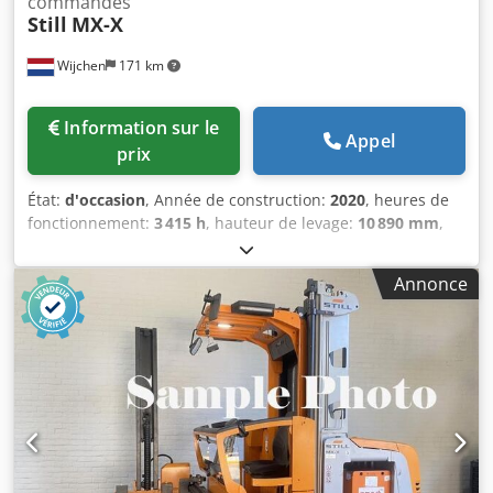
commandes
Still
MX-X
Wijchen
171 km
Information sur le
Appel
prix
État:
d'occasion
, Année de construction:
2020
, heures de
fonctionnement:
3 415 h
, hauteur de levage:
10 890 mm
,
type de carburant:
électrique
, type de mât:
duplex
,
longueur des fourches:
1 200 mm
, couleur:
gris
, Poids à
Annonce
vide : 9 200 kg Capacité de levage : 1 200 kg Prix : sur
demande - Année de fabrication : 2020 - Documentation
disponible : oui - Marquage CE : oui - Certificat CE : non -
Numéro de série : 612334X00160 - Heures de
fonctionnement : 3 415 - Niveau de travail : élevé - Force
de levage : 1 200 kg - Hauteur de levage : 10 890 mm -
Hauteur de passage : 6 000 mm - Longueur des fourches :
1 200 mm - Options : man-up - Mât : duplex -
Entraînement : électrique - Informations sur la batterie : -