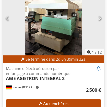
1
/
12
Se termine dans
2
d
6
h
39
min
30
s
Machine d'électroérosion par
enfonçage à commande numérique
AGIE
AGIETRON INTEGRAL 2
Hessen
319 km
2 500 €
Aux enchères