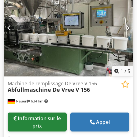
des portes et des barrières immatérielles Approbation : EN
ISO 13849-1, SIL 3, PL e Interfaces : entrées et sorties
sécurisées
1
/
5
Machine de remplissage De Vree V 156
Abfüllmaschine De Vree
V 156
Nauen
634 km
Information sur le
Appel
prix