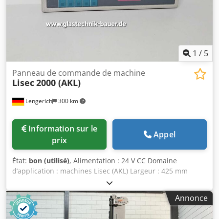
1
/
5
Panneau de commande de machine
Lisec
2000 (AKL)
Lengerich
300 km
Information sur le
Appel
prix
État:
bon (utilisé)
, Alimentation : 24 V CC Domaine
d’application : machines Lisec (AKL) Largeur : 425 mm
Hauteur : 160 mm Profondeur : environ 30 mm Dwodpfx
Ajzcvd Njh Tea Poids : 1402 g État : bon, d’occasion
Annonce