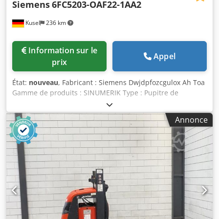
Siemens
6FC5203-OAF22-1AA2
Kusel
236 km
Information sur le
Appel
prix
État:
nouveau
, Fabricant : Siemens Dwjdpfozcgulox Ah Toa
Gamme de produits : SINUMERIK Type : Pupitre de
commande de machine MCP 483 Numéro d’article :
6FC5203-0AF22-1AA2 Interface : MPI / PROFIBUS-DP
Annonce
Largeur : 19 pouces Type de touches : Touches à
membrane Arrêt d’urgence : Bouton-poussoir d’arrêt
d’urgence de 22 mm