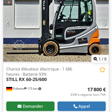
1
/
8
Chariot élévateur électrique - 1 686
heures - Batterie 93%
STILL
RX 60-25/600
17 800 €
Pulheim
175 km
EXW à négocier hors TVA
Demander
Appel