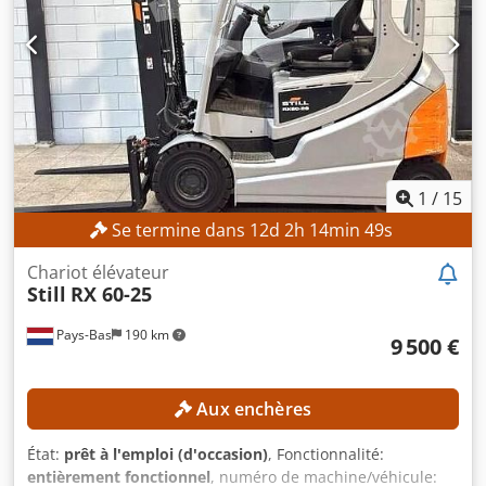
Unjx Al Tsf - Hauteur du mât : Fourche libre en bas 2270
mm - Pneus : 2x caoutchouc plein à l'avant/à l'arrière *
1
/
15
Se termine dans
12
d
2
h
14
min
46
s
Chariot élévateur
Still
RX 60-25
Pays-Bas
190 km
9 500 €
Aux enchères
État:
prêt à l'emploi (d'occasion)
, Fonctionnalité:
entièrement fonctionnel
, numéro de machine/véhicule: