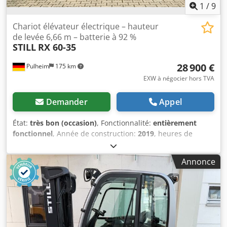
1
/
9
Chariot élévateur électrique – hauteur
de levée 6,66 m – batterie à 92 %
STILL
RX 60-35
28 900 €
Pulheim
175 km
EXW à négocier hors TVA
Demander
Appel
État:
très bon (occasion)
, Fonctionnalité:
entièrement
fonctionnel
, Année de construction:
2019
, heures de
fonctionnement:
3 436 h
, capacité de charge:
3 500 kg
,
hauteur de levage:
6 660 mm
, levée libre:
2 160 mm
, type
Annonce
de carburant:
électrique
, hauteur de construction:
2 960
mm
, capacité de la batterie:
775 Ah
, capacité restante de
la batterie:
93 pourcentage
, tension de la batterie:
80 V
,
Certifié DGUV jusqu'à:
07/2026
, longueur des fourches:
1 500 mm
, Équipement:
Marquage CE, Vérification de
sécurité selon les normes UVV, cabine, déplacement