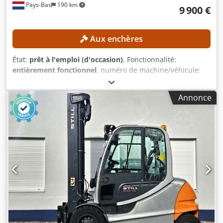
Pays-Bas
190 km
9 900 €
Aux enchères
État:
prêt à l'emploi (d'occasion)
, Fonctionnalité:
entièrement fonctionnel
, numéro de machine/véhicule:
516329V00563
, Année de construction:
2019
, heures de
fonctionnement:
10 333 h
, capacité de charge:
5 000 kg
,
Annonce
hauteur de levage:
3 700 mm
, type de carburant:
électrique
, type de mât:
duplex
, longueur des fourches:
2 390 mm
, CARACTÉRISTIQUES TECHNIQUES Capacité de
charge : 5 000 kg Hauteur de levée : 3 700 mm Hauteur de
passage : 2 580 mm Longueur des fourches : 2 390 mm
Largeur minimale des fourches : 410 mm Largeur
maximale des fourches : 1 300 mm CARACTÉRISTIQUES DE
LA MACHINE Cjdpfxozrmmlj Al Tjrf Nombre de roues : 4
Type de mât : Duplex Type de propulsion : Électrique
Heures de fonctionnement : 10 333 h Dimensions et poids
Dimensions (L x l x H) : 2 896 x 1 399 x 2 570 mm Poids à
vide : 7 025 kg Type de batterie : 6 PZS 930 Année de