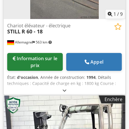
1
/
9
Chariot élévateur - électrique
STILL
R 60 - 18
Allemagne
563 km
Information sur le
Appel
prix
État:
d'occasion
, Année de construction:
1994
, Détails
techniques : Capacité de charge en kg : 1800 kg Course :
1600 mm Longueur des fourches : 1200 mm Hauteur de
levage : 4500 mm Poids de la machine env. : 3,22 t
Enchère
Dimensions L x l x H : L:3,38xl:1,2xH:2,3 m Chariot élévateur
avec levage latéral, fourches pouvant être bloquées -
Entraînement par batterie tension 80V / 450 AH - Centre de
gravité de la charge : 500 mm - Levée libre : 1600 mm -
Largeur du tablier porte-fourche= 1800mm Crodpfeu Nv