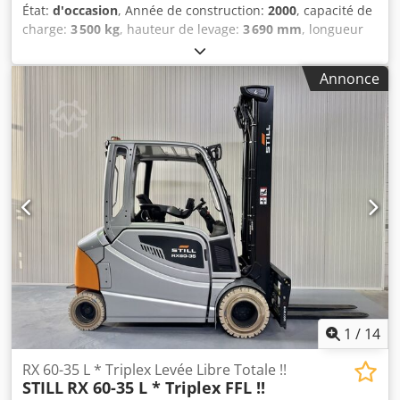
État:
d'occasion
, Année de construction:
2000
, capacité de
charge:
3 500 kg
, hauteur de levage:
3 690 mm
, longueur
totale:
4 600 mm
, Chariot élévateur électrique Still R 60-35
Motorisation : électrique Année de fabrication : 2000
Annonce
Hauteur de levée (mm) : 3 690 Csdpfx Alozluw Sj Torf
Capacité de charge (kg) : 3 500
1
/
14
RX 60-35 L * Triplex Levée Libre Totale !!
STILL
RX 60-35 L * Triplex FFL !!