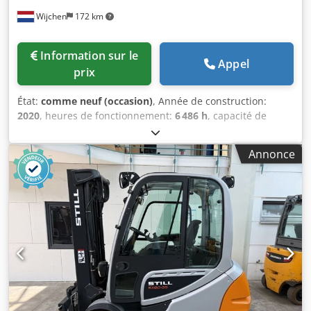
Wijchen
172 km
Information sur le
Appel
prix
État:
comme neuf (occasion)
, Année de construction:
2020
, heures de fonctionnement:
6 486 h
, capacité de
charge:
3 500 kg
, hauteur de levage:
6 600 mm
, type de
carburant:
électrique
, type de mât:
triplex
, hauteur de
Annonce
construction:
2 930 mm
, Fabricant + modèle : STILL RX 60 -
35 L Mât : 3F6600 ID : 26041.67378 Catégorie : Occasion
Mât : 3F6600 Fourches : 1150 mm Hauteur repliée : 2930
mm Hauteur de levage : 6600 mm Capacité : 3500 kg
Année : 2020 Heures : 6486 heures Batterie : 80v / 775ah
Options : Éclairage complet pour circulation sur voie
publique Pneus NON marquants NEUFS !! Csdpfx Aszq
Ultol Terf E-L-M * Écarteur de fourches & déplacement
latéral Siège à suspension pneumatique !! Blue spot
Première peinture d’origine !! État COMME NEUF !!