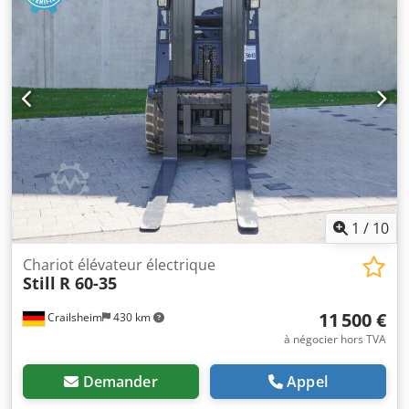
1
/
10
Chariot élévateur électrique
Still
R 60-35
11 500 €
Crailsheim
430 km
à négocier hors TVA
Demander
Appel