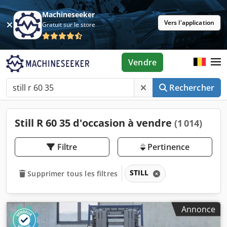
Machineseeker
Vers l'application
Gratuit sur le store
Vendre
Rechercher
Still R 60 35 d'occasion à vendre
(1 014)
Filtre
Pertinence
STILL
Supprimer tous les filtres
Annonce