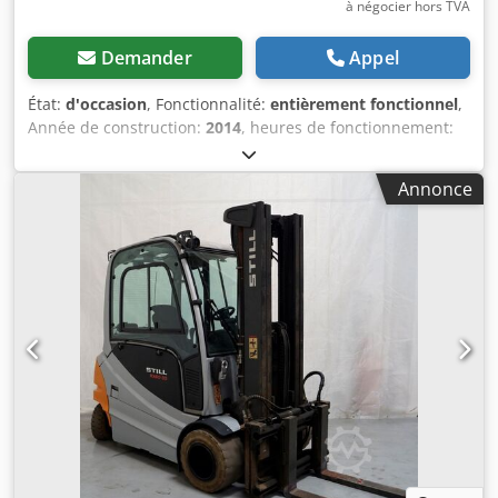
à négocier hors TVA
Demander
Appel
État:
d'occasion
, Fonctionnalité:
entièrement fonctionnel
,
Année de construction:
2014
, heures de fonctionnement:
5 060 h
, capacité de charge:
3 500 kg
, hauteur de levage:
5 080 mm
, levée libre:
1 640 mm
, type de carburant:
Annonce
électrique
, type de mât:
triplex
, hauteur de construction:
2 475 mm
, largeur du tablier de fourche:
1 310 mm
,
longueur des fourches:
1 200 mm
, type de transmission:
Elektro
, Chariot élévateur électrique à 4 roues Centre de
gravité de la charge : 500 Classe ISO : Classe ISO 3 = 2 500 -
4 999 kg Type de mât : Triplex État : Remis à neuf, sans
garantie État technique : très bon Pneumatiques avant,
type : Non marquants Pneumatiques avant, état : 80 - 100
% Pneumatiques arrière, type : Non marquants
Pneumatiques arrière, état : 80 - 100 % Tension de la
batterie : 80 V Capacité de la batterie : 775 Ah Fabricant de
la batterie : 86 % de capacité restante Type de batterie :
PzS Année de fabrication de la batterie : 2020 État de la