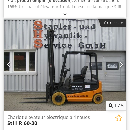
État:
prêt à l'emploi (d'occasion)
, Année de construction:
positionneur de fourches, 3ème distributeur, 4ème
1989
, Un chariot élévateur frontal diesel de la marque Still
distributeur, projecteur de travail arrière, projecteur de
est disponible. Capacité de charge utile : 3 500 kg, poids
travail avant, chauffage, cabine intégrale, miroir intérieur,
total maximal : 10 000 kg, centre de gravité de la charge :
joystick, gyrophare, essuie-glace, mono-pédale, LED, siège.
Annonce
500 mm, distance du centre de gravité de la charge : 510
mm, moteur : Mercedes-Benz OM617, cylindrée : 3 m³,
puissance du moteur : 46,5 kW, empattement : 1 950 mm,
mât : duplex, hauteur de levée : 3 320 mm, dimensions de
la machine (L/l/H) : environ 3 950 mm / 1 350 mm / 2 400
mm, poids : environ 5 450 kg. Une visite sur place est
possible. Csdszk Naljpfx Al Tsrf
1
/
5
Chariot élévateur électrique à 4 roues
Still
R 60-30