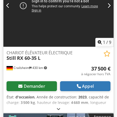
générales) Vous pouvez prendre rendez-vous sans
engagement pour une visite ou un essai. Veuillez nous
appeler au préalable, nous ne sommes pas toujours
présents sur place. Van de Wert Trading B.V. Bedrijfsstraat
3 5391 LR Nuland
1
/
9
CHARIOT ÉLÉVATEUR ÉLECTRIQUE
Still
RX 60-35 L
37 500 €
Crailsheim
430 km
à négocier hors TVA
Demander
Appel
État:
d'occasion
, Année de construction:
2023
, capacité de
charge:
3 500 kg
, hauteur de levage:
4 660 mm
, longueur
des fourches:
1 200 mm
, longueur totale:
3 880 mm
, -
Fonctionnement du dispositif assis - Capacité de