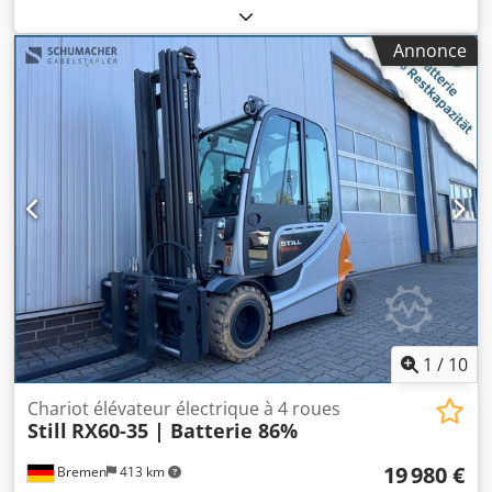
fonctionnement:
11 276 h
, capacité de charge:
3 500 kg
,
hauteur de levage:
5 950 mm
, centre de gravité de la
Annonce
charge:
600 mm
, type de carburant:
électrique
, type de
mât:
duplex
, hauteur de construction:
2 800 mm
, tension
de la batterie:
80 V
, longueur des fourches:
1 200 mm
,
poids total:
4 752 kg
, Équipement:
cabine, éclairage
,
Numéro de série : 516367X00016 Heures : 11 276 h
Capacité de charge : 3 500 kg Type de mât : mât duplex
Hauteur de levée : 5,95 m Hauteur hors tout : 2,8 m
Longueur des fourches : 1,2 m Double circuit hydraulique
auxiliaire Cabine complète avec chauffage Batterie avec
chargeur : année de fabrication : 2020 Projecteur de
sécurité « Blue Spot » Éclairage : 3 phares de travail à
l’avant, 6 à l’arrière Crsdpfxox Hquxs Al Tef Essuie-glaces :
à l’avant, à l’arrière, en haut Radio
1
/
10
Chariot élévateur électrique à 4 roues
Still
RX60-35 | Batterie 86%
19 980 €
Bremen
413 km