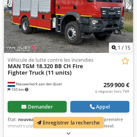
Csdpfx Aezrh Tyjfmorf Al Shogran GmbH An der Glashütte
15 41516 Grevenbroich Tél. : Portable : Mme Sabine Faust
E-mail :
1
/
15
Véhicule de lutte contre les incendies
MAN
TGM 18.320 BB CH Fire
Fighter Truck (11 units)
259 900 €
Nieuwerkerk aan den IJssel
165 km
à négocier hors TVA
Demander
Appel
État:
nouveau
, puissance:
235 kW (319,51 ch)
, première
Enregistrer la recherche
immatriculation:
10/2023
, type de carburant:
diesel
,
dimension des pneus:
315/80R22.5
, configuration