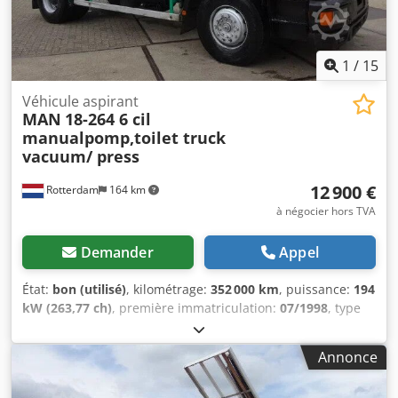
bon État visuel : bon Veuillez contacter Andre, Henri ou
Andre pour plus d'informations.
1
/
15
Véhicule aspirant
MAN
18-264 6 cil
manualpomp,toilet truck
vacuum/ press
12 900 €
Rotterdam
164 km
à négocier hors TVA
Demander
Appel
État:
bon (utilisé)
, kilométrage:
352 000 km
, puissance:
194
kW (263,77 ch)
, première immatriculation:
07/1998
, type
de carburant:
diesel
, configuration d'essieux:
4x2
,
carburant:
diesel
, couleur:
orange
, suspension:
acier
,
Annonce
longueur totale:
7 100 mm
, largeur totale:
2 500 mm
,
hauteur totale:
3 350 mm
, volume de l'espace de