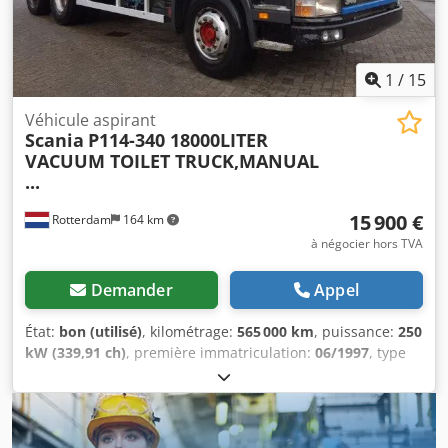
1
/
15
Véhicule aspirant
Scania
P114-340 18000LITER
VACUUM TOILET TRUCK,MANUAL
...
15 900 €
Rotterdam
164 km
à négocier hors TVA
Demander
Appel
État:
bon (utilisé)
, kilométrage:
565 000 km
, puissance:
250
kW (339,91 ch)
, première immatriculation:
06/1997
, type
de carburant:
diesel
, configuration d'essieux:
6x2
,
carburant:
diesel
, couleur:
bleu
, type d'engrenage:
mécanique
, suspension:
acier-air
, longueur totale:
8 200
mm
, largeur totale:
2 500 mm
, hauteur totale:
3 750 mm
,