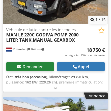
Profil pneu droit extérieur : 90 % ; Suspension :
pneumatique Nombre de cylindres : 6 Poids à vide : 10.020
kg Charge utile : 3.480 kg PTAC : 13.500 kg État technique :
très bon État visuel : très bon
1
/
15
Véhicule de lutte contre les incendies
MAN
LE 220C GODIVA POMP 2000
LITER TANK,MANUAL GEARBOX
18 750 €
Rotterdam
164 km
à négocier TVA non déclarée
Demander
Appel
État:
très bon (occasion)
, kilométrage:
29 750 km
,
puissance:
162 kW (220,26 ch)
, première immatriculation:
02/2002
, type de carburant:
diesel
, configuration d'essieux:
4x2
, empattement:
3 680 mm
, carburant:
diesel
, couleur:
Annonce
rouge
, type d'engrenage:
mécanique
, classe d'émission:
Euro 3
, suspension:
acier
, longueur totale:
6 930 mm
,
largeur totale:
2 380 mm
, hauteur totale:
3 100 mm
, charge