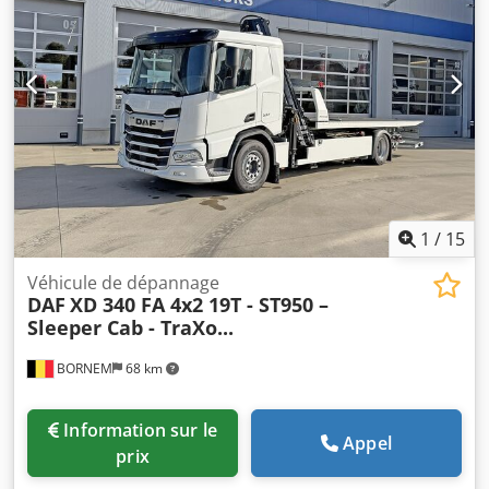
1
/
15
Véhicule de dépannage
DAF
XD 340 FA 4x2 19T - ST950 –
Sleeper Cab - TraXo...
BORNEM
68 km
Information sur le
Appel
prix