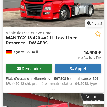
en proposant des formations (locales).
1
/
23
Véhicule tracteur volume
MAN
TGX 18.420 4x2 LL Low-Liner
Retarder LDW AEBS
14 900 €
Legden
170 km
prix fixe hors TVA
Demander
Appel
État:
d'occasion
, kilométrage:
597 508 km
, puissance:
309
kW (420,12 ch)
, première immatriculation:
04/2018
, type
de carburant:
diesel
, poids total:
18 000 kg
, configuration
d'essieux:
2 essieux
, freins:
retardeur
, couleur:
rouge
, type
Annonce
d'engrenage:
automatique
, classe d'émission:
Euro 6
,
Équipement:
ABS, chauffage de stationnement,