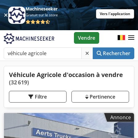
Machineseeker
Vers l'application
Gratuit sur le store
Vendre
Rechercher
Véhicule Agricole d'occasion à vendre
(32 619)
Filtre
Pertinence
Annonce