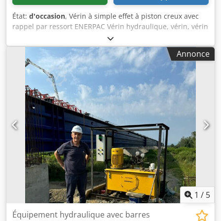
État:
d'occasion
, Vérin à simple effet à piston creux avec
rappel par ressort ENERPAC Vérin hydraulique, vérin, vérin
à piston creux, soulève-machine, vérin de serrage Type :
BRH 1003, modèle précédent du RCH 1003 Capacité de
Annonce
levage : 100 tonnes Pression de service : 700 bar Course du
piston : 76 mm Diamètre de la tige de piston : 127 mm
Diamètre extérieur : 215 mm Hauteur repliée : 255 mm
Alésage traversant : Ø 79 mm Chedpfexciuaox Andja
Filetage intérieur : Ø108 mm 12G" Filetage de
raccordement hydraulique sur le vérin : M18x1,5 - Raccord
hydraulique avec coupleur rapide haut débit type CH-604,
filetage M30x1,5 mm Poids net : 55 kg Très bon état 16
pièces disponibles, prix à l'unité
1
/
5
Équipement hydraulique avec barres