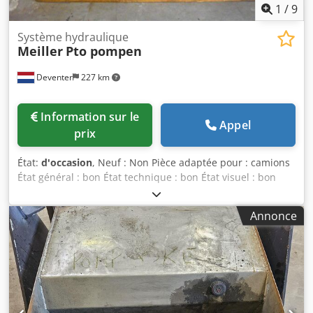
1
/
9
Système hydraulique
Meiller
Pto pompen
Deventer
227 km
Information sur le
Appel
prix
État:
d'occasion
, Neuf : Non Pièce adaptée pour : camions
État général : bon État technique : bon État visuel : bon
TVA/Régime de taxation différenciée : TVA récupérable
Codpowwtkwjfx Andsha
Annonce