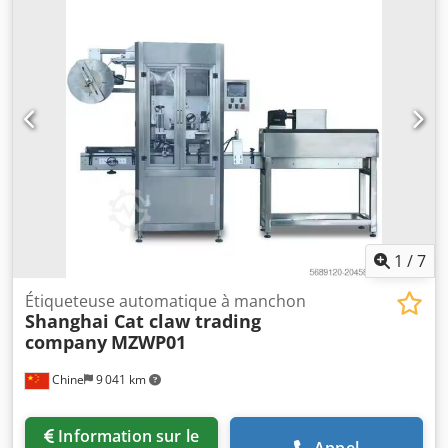
capacité. Pompes à Débit Partagé • 2 × SFP613W Pompes
Enerpac Split Flow conçues pour le fonctionnement
synchronisé de plusieurs vérins. Parfaites pour les
applications nécessitant un levage synchronisé ou des
mouvements multi-points contrôlés. Cjdpfoy N Rm Hsx
Andsha Flexibles Hydrauliques Haute Pression • 12 ×
Enerpac Hose 199510722 – 30 mètres chacun Flexibles
thermoplastiques industriels 10 000 psi (700 bar), adaptés
aux configurations hydrauliques sur longue distance.
Coupleurs Hydrauliques • 30 × Enerpac CH604 (Coupleur
mâle, 3/8" NPTF, 10 000 psi) • 24 × Enerpac CH604 (Unités
supplémentaires) Total : 54 coupleurs Connecteurs rapides
haute pression standard Enerpac.
1
/
7
Étiqueteuse automatique à manchon
Shanghai Cat claw trading
company
MZWP01
Chine
9 041 km
Information sur le
Appel