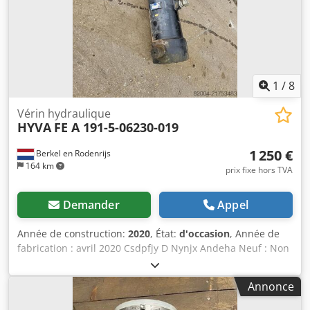
1
/
8
Vérin hydraulique
HYVA
FE A 191-5-06230-019
1 250 €
Berkel en Rodenrijs
164 km
prix fixe hors TVA
Demander
Appel
Année de construction:
2020
, État:
d'occasion
, Année de
fabrication : avril 2020 Csdpfjy D Nynjx Andeha Neuf : Non
Numéro de série : Z 11 Y065066 Non testé. Aucune
garantie. Veuillez nous contacter si vous ne trouvez pas ce
Annonce
que vous recherchez.