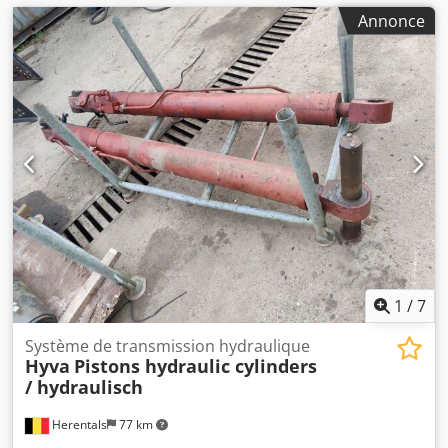
Annonce
1
/
7
Système de transmission hydraulique
Hyva
Pistons hydraulic cylinders
/ hydraulisch
Herentals
77 km