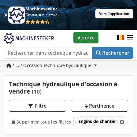
Machineseeker
Vers l'application
Gratuit sur le store
Vendre
Rechercher
/ ... / Occasion technique hydraulique
Technique hydraulique d'occasion à
vendre
(10)
Filtre
Pertinence
Engins de chantier
Pi
Supprimer tous les filtres