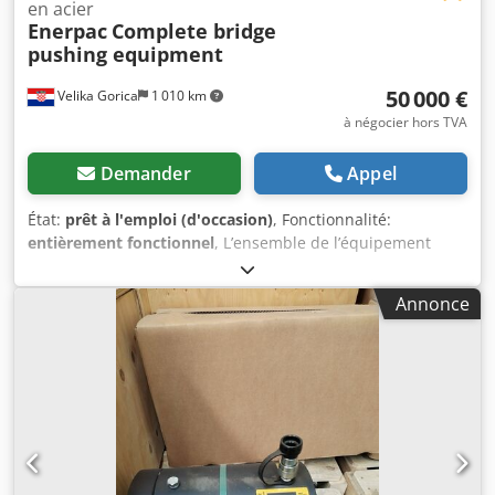
en acier
Enerpac
Complete bridge
pushing equipment
50 000 €
Velika Gorica
1 010 km
à négocier hors TVA
Demander
Appel
État:
prêt à l'emploi (d'occasion)
, Fonctionnalité:
entièrement fonctionnel
, L’ensemble de l’équipement
pour le déplacement des ponts comprend : 1. Vérin
hydraulique RRH10024 : 2 pièces 2. Pompe hydraulique
Annonce
SPR0270700S-I001 : 1 pièce 3. Tuyau hydraulique HC7250C
(15 m) : 4 pièces 4. Tringle filetée L = 10 m,
diamètre 42 mm : 14 pièces 5. Écrou d’ancrage en forme
de dôme : 8 pièces Chsdpfxszdpqde Andoa 6. Plaque
conique : 6 pièces 7. Raccord fileté : 12 pièces 8. Écrou de
blocage : 22 pièces