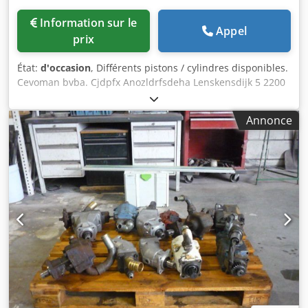
Information sur le
Appel
prix
État:
d'occasion
, Différents pistons / cylindres disponibles.
Cevoman bvba. Cjdpfx Anozldrfsdeha Lenskensdijk 5 2200
Herentals Belgique
Annonce