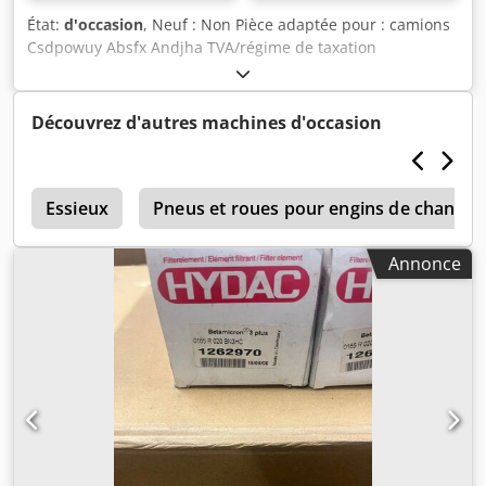
État:
d'occasion
, Neuf : Non Pièce adaptée pour : camions
Csdpowuy Absfx Andjha TVA/régime de taxation
différenciée : TVA déductible Numéro de référence :
2022876/2347769
Découvrez d'autres machines d'occasion
e
Essieux
Pneus et roues pour engins de chantier
Annonce