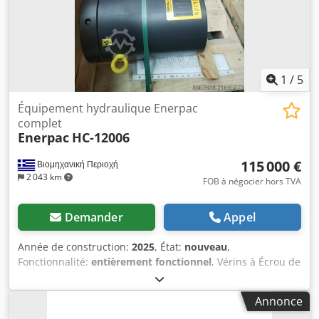
1
/
5
Équipement hydraulique Enerpac
complet
Enerpac
HC-12006
115 000 €
Βιομηχανική Περιοχή
2 043 km
FOB à négocier hors TVA
Demander
Appel
Année de construction:
2025
, État:
nouveau
,
Fonctionnalité:
entièrement fonctionnel
, Vérins à Écrou de
Sécurité Haute Tonnage • 12 × HCL4006 • 4 × HCL2006
Vérins à écrou de sécurité robustes, adaptés à la tenue de
Annonce
charge prolongée et aux opérations de levage à forte