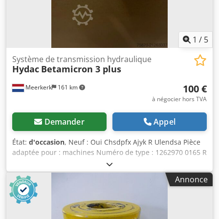
1
/
5
Système de transmission hydraulique
Hydac
Betamicron 3 plus
100 €
Meerkerk
161 km
à négocier hors TVA
Demander
Appel
État:
d'occasion
, Neuf : Oui Chsdpfx Ajyk R Ulendsa Pièce
adaptée pour : machines Numéro de type : 1262970 0165 R
020 BN3HC
Annonce