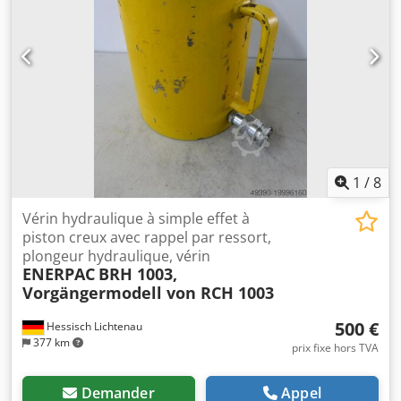
1
/
8
Vérin hydraulique à simple effet à
piston creux avec rappel par ressort,
plongeur hydraulique, vérin
ENERPAC
BRH 1003,
Vorgängermodell von RCH 1003
500 €
Hessisch Lichtenau
377 km
prix fixe hors TVA
Demander
Appel