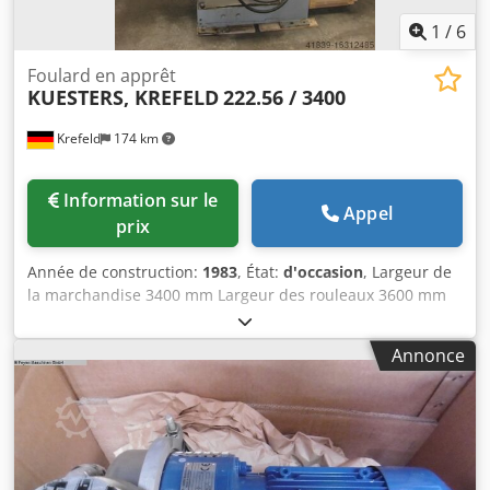
1
/
6
Foulard en apprêt
KUESTERS, KREFELD
222.56 / 3400
Krefeld
174 km
Information sur le
Appel
prix
Année de construction:
1983
, État:
d'occasion
, Largeur de
la marchandise 3400 mm Largeur des rouleaux 3600 mm
Nombre de rouleaux 2 pièces Rouleau porteur - diamètre
340 mm Revêtement des rouleaux - caoutchouc souple 75
Annonce
degrés shore Rouleau S - diamètre 270 mm Revêtement du
rouleau - caoutchouc dur 100 degrés shore Pression
linéaire 50 N / mm Pression totale 18 to Guidage du
produit pour le tissage Breithalter, rouleau de guidage
Pivot d'entraînement dia 80 mm Pupitre hydraulique pour
la transmission séparée en inox Côté entraînement à