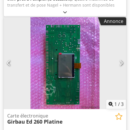
transfert et de pose Nagel + Hermann sont disponibles
pour les motifs de transfert (strass, thermocollants ou
similaires). Capacité de production : 3 000 éléments/heure,
Annonce
taille maximale des éléments : 2 mm à 8 mm, format des
strass : SS10-20, dimensions de la machine (X/Y/Z) :
environ 850 mm/600 mm/1 000 mm, poids : environ 65 kg.
Comprend diverses pièces de rechange et des outils.
Documentation disponible. Une visite sur place est
possible. Csdpfx Akszdumdj Usha
1
/
3
Carte électronique
Girbau
Ed 260 Platine