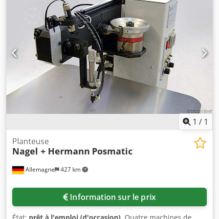
dimensions de la machine X/Y/Z : environ 820 mm/650
mm/650 mm, poids : environ 120 kg. Comprend un
ordinateur portable, un logiciel de CAO, 4 plateaux de
convoyage, 2 plaques de fixation, ainsi que diverses pièces
de rechange et outils. Documentation disponible. Une
visite sur place est possible. Chjdpezdul Tofx Ak Uja
1
/
1
Planteuse
Nagel + Hermann
Posmatic
Allemagne
427 km
Information sur le prix
État:
prêt à l'emploi (d'occasion)
, Quatre machines de