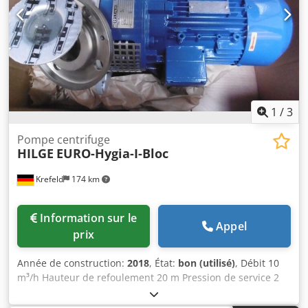
gauche Indiquer le côté de commande Foulard d'apprêt à
2 rouleaux avec 1 nouveau "rouleau flottant" (rouleau S) et
rouleau porteur,(nouveau rouleau S sera fabriqué.)
nouvelle commande hydraulique et pression pour le
rouleau S, moteur d'entraînement et commande électrique
neufs, Chjdpfx Ajtv Iggsk Uea la machine est entièrement
révisée avant la livraison, nous livrons avec garantie (12
mois)
1
/
3
Pompe centrifuge
HILGE
EURO-Hygia-I-Bloc
Krefeld
174 km
Information sur le
Appel
prix
Année de construction:
2018
, État:
bon (utilisé)
, Débit 10
m³/h Hauteur de refoulement 20 m Pression de service 2
bar Tension 230/400 V - 50 Hz Vitesse du moteur 2900
tr/min Type de moteur 90 L Puissance moteur 2,2 kW Poids