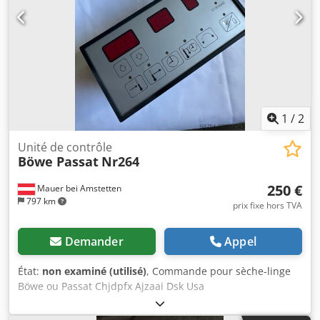
1
/
2
Unité de contrôle
Böwe Passat
Nr264
250 €
Mauer bei Amstetten
797 km
prix fixe hors TVA
Demander
Appel
État:
non examiné (utilisé)
, Commande pour sèche-linge
Böwe ou Passat Chjdpfx Ajzaai Dsk Usa