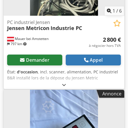
1
/
6
PC industriel Jensen
Jensen Metricon
Industrie PC
2 800 €
Mauer bei Amstetten
797 km
à négocier hors TVA
Demander
Appel
État:
d'occasion
, incl. scanner, alimentation, PC industriel
B&R installé lors de la dépose du Jensen Metric
Chodpfxszazils Ak Uja
Annonce