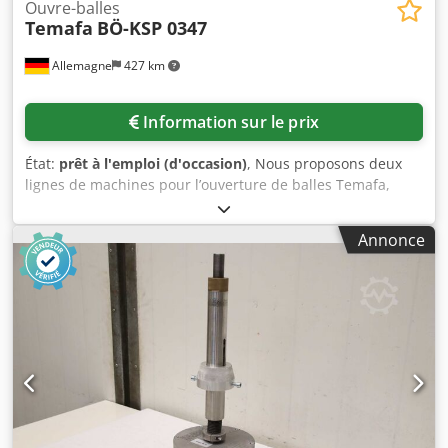
Ouvre-balles
Temafa
BÖ-KSP 0347
Allemagne
427 km
Information sur le prix
État:
prêt à l'emploi (d'occasion)
, Nous proposons deux
lignes de machines pour l’ouverture de balles Temafa,
destinées à l’ouverture, au transport pneumatique de
balles de fibres et au traitement de fibres naturelles et
Annonce
synthétiques. 1. Machine d’ouverture de balles : 1)
Machine d’ouverture de balles BÖ-KSP 0347, largeur de
travail : 1600 mm. 2) Table de convoyage à barres, modèle
FTRY 0502, longueur : 5700 mm, largeur : 1600 mm. 3)
Trémie d’aspiration des matériaux, largeur de travail : 1600
mm, bride de raccordement : 350 mm. 4) Ventilateur
d’aspiration AEG, type : AM 160 MR 4, puissance : 11 kW,
vitesse : 1450 tr/min. 2. Machine d’ouverture de balles :
Chedsznx Nkjpfx Ak Uja 1) Machine d’ouverture de balles
BÖ-KSP avec Cleanmaster, largeur de travail : 1300 mm. 2)