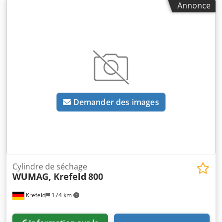
Annonce
35 kg Pompe centrifuge à aspiration normale, Corps et
roue en acier inoxydable, Raccords à brides, N° de fab.:
22/04-140200 Csdpfxjub Utdj Ak Uoha
Demander des images
Cylindre de séchage
WUMAG, Krefeld
800
Krefeld
174 km