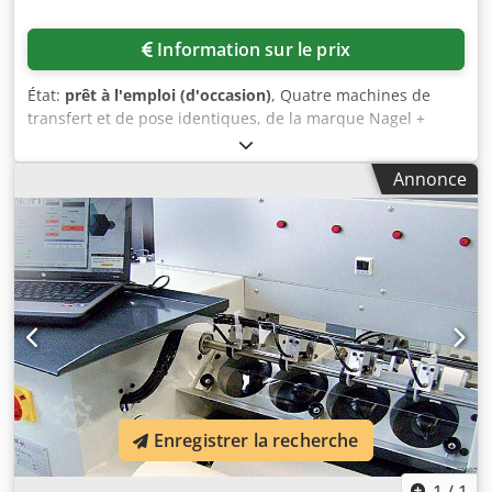
Information sur le prix
État:
prêt à l'emploi (d'occasion)
, Quatre machines de
transfert et de pose identiques, de la marque Nagel +
Hermann, sont disponibles pour les motifs de transfert
(strass, thermocollants ou similaires). Caractéristiques : 6
Annonce
couleurs, 2 formes, capacité de production : 5 000
éléments/heure, dimensions de la machine (X/Y/Z) :
environ 2 000 mm / 1 050 mm / 1 750 mm, poids : environ
320 kg. Fournies avec un PC, un logiciel CAO, 12 plateaux
de convoyage, ainsi que diverses pièces de rechange et
outils. Documentation disponible. Une visite sur place est
possible. Chodpfxjzdkp Us Ak Uea
Enregistrer la recherche