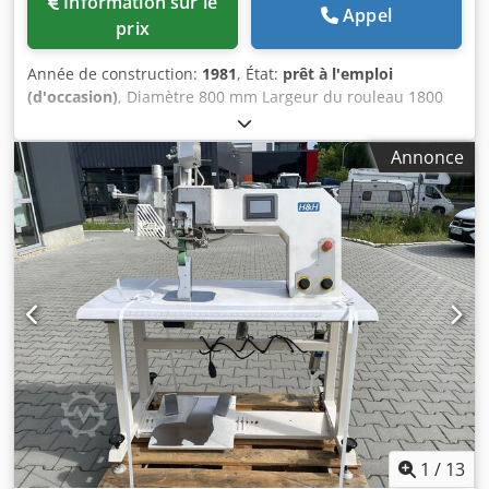
Information sur le
Appel
prix
Année de construction:
1981
, État:
prêt à l'emploi
(d'occasion)
, Diamètre 800 mm Largeur du rouleau 1800
mm Type de chauffage : vapeur saturée 0 Cjdpfx Asw Tm
Tiek Ujha Contenance 860 litres Pression 5 bars
Annonce
Température max. 168 °C Dimensions L-l-H 2,2 x 0,8 x 0,8
m Au total 4 pièces, tambours de séchage Ø 800 mm,
chauffables à la vapeur, incl. paliers sur pieds, l’image n°4
montre le fonctionnement du cylindre sécheur,
1
/
13