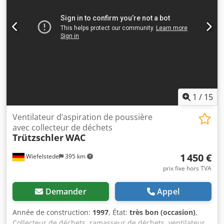
1
/
15
Ventilateur d’aspiration de poussière
avec collecteur de déchets
Trützschler
WAC
1 450 €
Wiefelstede
395 km
prix fixe hors TVA
Demander
Appel
Année de construction:
1997
, État:
très bon (occasion)
,
Collecteur de déchets, ramasseur de déchets, ventilateur,