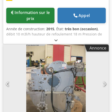
Information sur le
Appel
prix
Année de construction:
2015
, État:
très bon (occasion)
,
débit 10 m3l/h hauteur de refoulement 18 m Pression de
service 2 bar Tension électrique 230/400 V - 50 Hz Type de
moteur 80 L Vitesse de rotation du moteur 2900 tr/min
Annonce
Puissance du moteur 1,1 kW poids 33 kg Pompe centrifuge
à aspiration normale, Corps et roue en acier inoxydable,
raccords à brides, Codeub Ur Topfx Ak Uoha N° de
fabrication 22/98-118884