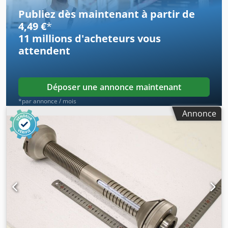
545/255/200 mm - Poids : 13,8 kg/unité
Publiez dès maintenant à partir de
4,49 €
*
11 millions d'acheteurs
vous
attendent
Déposer une annonce maintenant
*par annonce / mois
Annonce