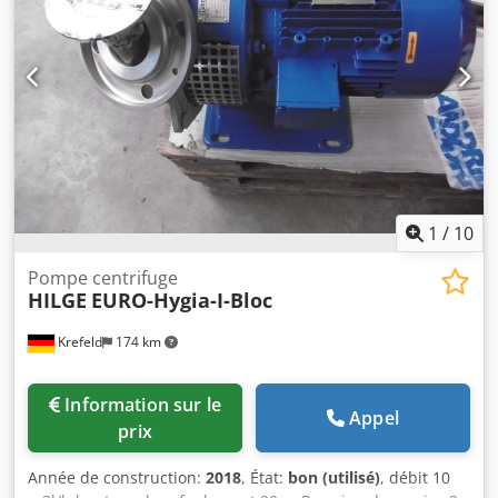
déroulage, déroulage centralisé et freiné, détecteur de
métaux, contrôleur de couture, système d’introduction
stationnaire (3 rouleaux) motorisé pour régulation de la
tension, 2 rouleaux de refroidissement, combinaison
d’enroulement (bobineur grande bobine avec bobineur
central), chemin de grue au-dessus de l’ensemble, 2 ponts
roulants Yale (déplacement manuel par chaîne). L’état est
visible dans le rapport d’expertise joint. Codpfxeyiurrj Ak
Ueha
1
/
10
Pompe centrifuge
HILGE
EURO-Hygia-I-Bloc
Krefeld
174 km
Information sur le
Appel
prix
Année de construction:
2018
, État:
bon (utilisé)
, débit 10