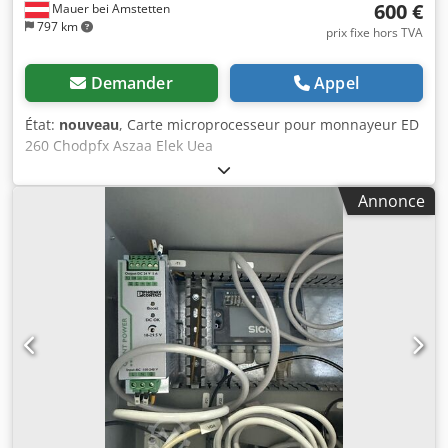
600 €
Mauer bei Amstetten
797 km
prix fixe hors TVA
Demander
Appel
État:
nouveau
, Carte microprocesseur pour monnayeur ED
260 Chodpfx Aszaa Elek Uea
Annonce