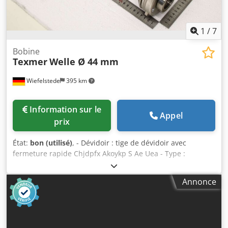
1
/
7
Bobine
Texmer
Welle Ø 44 mm
Wiefelstede
395 km
Information sur le
Appel
prix
État:
bon (utilisé)
, - Dévidoir : tige de dévidoir avec
fermeture rapide Chjdpfx Akoykp S Ae Uea - Type :
malheureusement sans indication de type - Arbre : Ø 44
mm, dimensions voir photos - Dimensions : Ø 98 x 440 mm
Annonce
- Poids : 3,3 kg