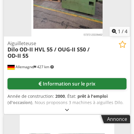
pendant les heures d’ouverture habituelles. Elle a été
utilisée dans notre production jusqu’à récemment et est
parfaitement adaptée à l’étanchéité des coutures.
1
/
4
Aiguilleteuse
Dilo
OD-II HVL 55 / OUG-II S50 /
OD-II 55
Allemagne
427 km
Information sur le prix
Année de construction:
2000
, État:
prêt à l'emploi
(d'occasion)
, Nous proposons 3 machines à aiguilles Dilo.
1) Machine de pré- et post-aiguillage Dilo, DILOOM OD-II
HVL 55, année de fabrication : 2000, nombre de barres à
Annonce
aiguilles : 2, largeur de travail : 5500 mm, fréquence de
mouvement maximale : 1000 cycles/min, course de la
barre à aiguilles : 60 mm, largeur de la barre à aiguilles :