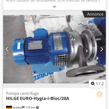
m3l/h hauteur de refoulement 20 m Pression de service 2
bar Tension électrique 230/400 V - 50 Hz Vitesse de
rotation du moteur 2900 tr/min Type de moteur 90 L
Annonce
Puissance du moteur 2,2 kW Csdpfxjub Utqe Ak Usha poids
35 kg Pompe centrifuge à aspiration normale, Corps et
roue en acier inoxydable, raccords à brides , N° de
fabrication 22/04-140199
1
/
2
Pompe centrifuge
HILGE
EURO-Hygia-I-Bloc/20A
Krefeld
174 km