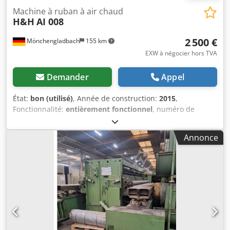
Machine à ruban à air chaud
H&H
AI 008
2 500 €
Mönchengladbach
155 km
EXW à négocier hors TVA
Demander
Appel
État:
bon (utilisé)
, Année de construction:
2015
,
Fonctionnalité:
entièrement fonctionnel
, numéro de
machine/véhicule:
1522
, Nous proposons à la vente cette
machine à air chaud pour l’application de rubans adhésifs,
Annonce
modèle H&H AI 008, en bon état et fabriquée en 2015.
Fabricant : H&H Modèle : AI 008 Année de fabrication :
2015 État : bon ID de catégorie : 677 ID de type : 2467 Type
de machine : machine à air chaud pour l’application de
rubans adhésifs Si vous avez des questions ou si vous
souhaitez obtenir plus d’informations, n’hésitez pas à nous
envoyer un message ou à nous appeler. Chjdszdy Rbopfx
Ak Uja La machine est située dans notre usine de
Mönchengladbach et peut y être inspectée et testée