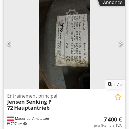
Annonce
1
/
3
Entraînement principal
Jensen Senking P
72
Hauptantrieb
7 400 €
Mauer bei Amstetten
797 km
prix fixe hors TVA