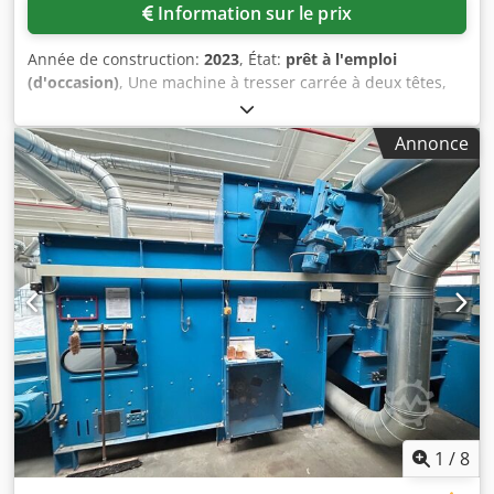
Information sur le prix
Année de construction:
2023
, État:
prêt à l'emploi
(d'occasion)
, Une machine à tresser carrée à deux têtes,
de marque Herzog, est disponible. Nombre de fuseaux
(tête 1/2) : 12/16, nombre de fuseaux pour le tressage en
Annonce
tandem : 8, diamètre du rotor : 150 mm/200 mm, vitesse
(tête 1/2) : 175 tours/min/131 tours/min, diamètre de la
bobine : 55 mm, hauteur de la bobine : 130 mm, capacité
de la bobine : 265 cm³. Fournie avec 2 jeux de roues
interchangeables, 2 jeux de roues doubles, 28 bobines, 28
ressorts de tension du fil, 2 disques d’aspiration, 6
tambours en bois, 8 tubes de guidage, 2 plateaux de
tressage et un protège-fuseau. La machine n’a été utilisée
que pour quelques milliers de mètres et est donc en
excellent état. La documentation est disponible. Une visite
sur place est possible. Cedpfjzqfx Dox Ak Usha
1
/
8