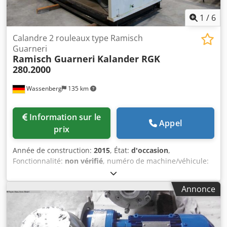
1
/
6
Calandre 2 rouleaux type Ramisch
Guarneri
Ramisch Guarneri
Kalander RGK
280.2000
Wassenberg
135 km
Information sur le
Appel
prix
Année de construction:
2015
, État:
d'occasion
,
Fonctionnalité:
non vérifié
, numéro de machine/véhicule:
116.067.00
, Calandre Ramisch Guarneri à 2 rouleaux, type
RGK 280.2000, utilisée comme calandre en ligne avec
Annonce
extensions pour la similimercerisation double face des
tissus Jacquard en coton : Système à 2 rouleaux en acier
avec dérouleur et enrouleur, tête de rotation Maier
(version refroidie), système d'humidification après