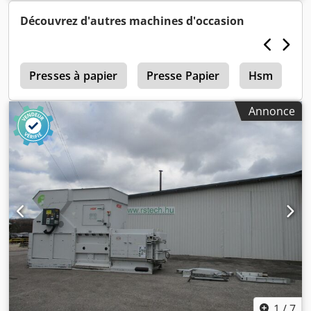
en raison d'un problème hydraulique !
Découvrez d'autres machines d'occasion
m
Presses à papier
Presse Papier
Hsm
P
Annonce
1
/
7