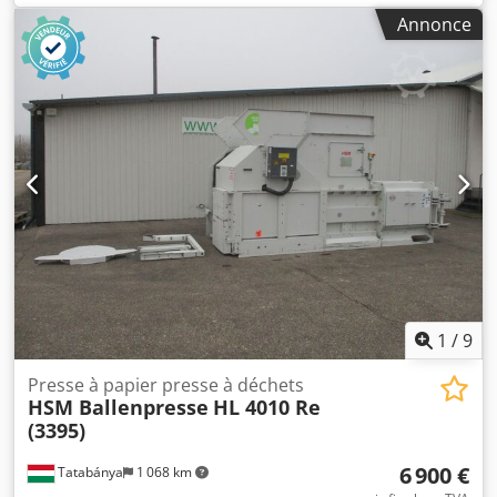
Annonce
1
/
9
Presse à papier presse à déchets
HSM Ballenpresse
HL 4010 Re
(3395)
6 900 €
Tatabánya
1 068 km