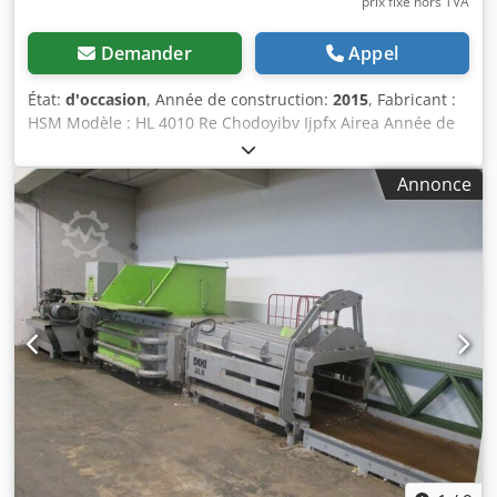
prix fixe hors TVA
Demander
Appel
État:
d'occasion
, Année de construction:
2015
, Fabricant :
HSM Modèle : HL 4010 Re Chodoyibv Ijpfx Airea Année de
fabrication : 2015 Force de pressage : 40 t
Annonce