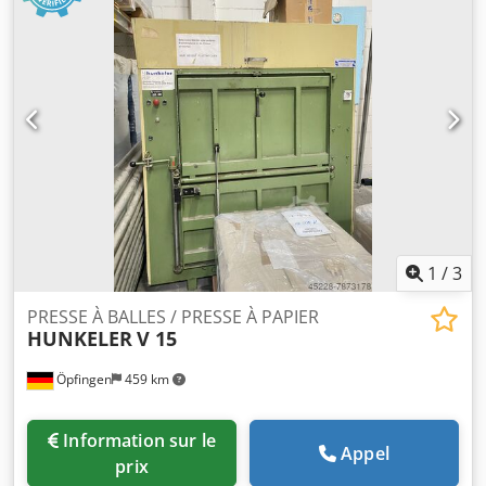
t. La presse dispose d’un second canal d’éjection Prix
incluant une petite grue avec chariot 30 kW État : bon
Disponible : à partir du T4/2026 Localisation : Hambourg
Contre supplément, une bande transporteuse pour
cartons vides de plus de 100 m est disponible ! Photos à la
fin de l’annonce ! Csdpjzbyf Iefx Airsha
1
/
3
PRESSE À BALLES / PRESSE À PAPIER
HUNKELER
V 15
Öpfingen
459 km
Information sur le
Appel
prix