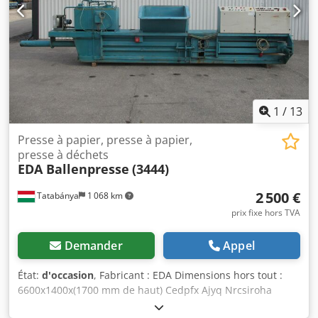
1
/
13
Presse à papier, presse à papier,
presse à déchets
EDA Ballenpresse
(3444)
2 500 €
Tatabánya
1 068 km
prix fixe hors TVA
Demander
Appel
État:
d'occasion
, Fabricant : EDA Dimensions hors tout :
6600x1400x(1700 mm de haut) Cedpfx Ajyq Nrcsiroha
L'équipement n'est pas opérationnel ; il ne fonctionne pas