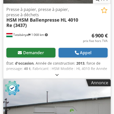
Presse à papier, presse à papier,
presse à déchets
HSM HSM Ballenpresse
HL 4010
Re (3437)
6 900 €
Tatabánya
1 068 km
prix fixe hors TVA
Demander
Appel
État:
d'occasion
, Année de construction:
2013
, force de
pressage:
40 t
, Fabricant : HSM Modèle : HL 4010 Re Année
de fabrication : 2015 Cedpfxeyq Ngto Airoha Force de
pressage : 40 t
Annonce