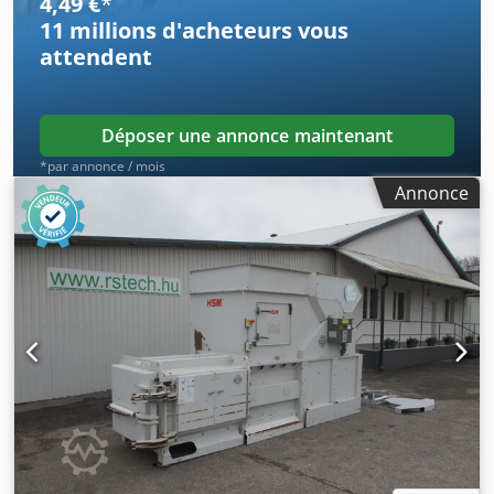
4,49 €
*
transport : 2600 mm
11 millions d'acheteurs
vous
attendent
Déposer une annonce maintenant
*par annonce / mois
Annonce