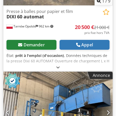
1
/
9
Presse à balles pour papier et film
DIXI
60 automat
20 500 €
Tarnów Opolski
962 km
21 000 €
prix fixe hors TVA
Demander
Appel
État:
prêt à l'emploi (d'occasion)
, Données techniques de
la presse Dixi 60 AUTOMAT Ouverture de chargement L x H
: 1550 x 1000 mm Puissance motrice : 31,5 kW Force de
pressage : 60 t Poids de la balle (selon matériau) : 350–600
Annonce
kg Dimensions de la balle L x H x P (réglables) : 1100 x 800
x 300–1600 mm Temps de pressage/cycle : 13/24 s Poids de
la machine : 7000 kg Codjv Amw Njpfx Airoha