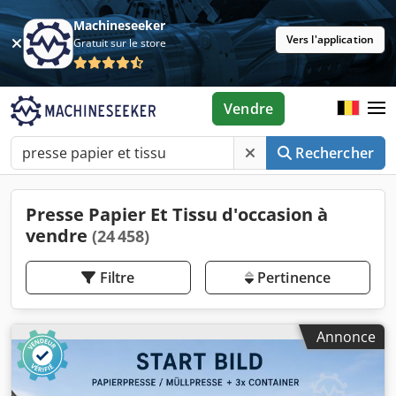
Machineseeker
Vers l'application
Gratuit sur le store
Vendre
Rechercher
Presse Papier Et Tissu d'occasion à
vendre
(24 458)
Filtre
Pertinence
Annonce