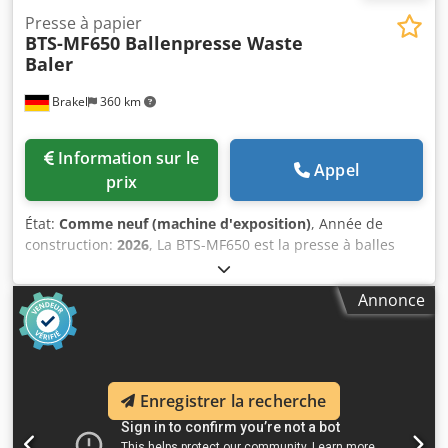
Presse pour déchets résiduels
Presse à papier
BTS-MF650 Ballenpresse Waste
Baler
Brakel
360 km
Information sur le
Appel
prix
État:
Comme neuf (machine d'exposition)
, Année de
construction:
2026
, La BTS-MF650 est la presse à balles
idéale pour comprimer vos déchets de carton et de film en
vrac en une balle pouvant peser jusqu'à 650 kg. La presse
Annonce
à balles impressionne par son utilisation simple et sûre et
son grand volume de remplissage, elle est optimale pour
les très gros volumes de matériaux. En comprimant ces
déchets/matières recyclables, vous obtenez une réduction
de volume allant jusqu'à 90%, vous réalisez des économies
Enregistrer la recherche
substantielles sur vos coûts d'élimination et vous
réintroduisez les matériaux dans le circuit des matières