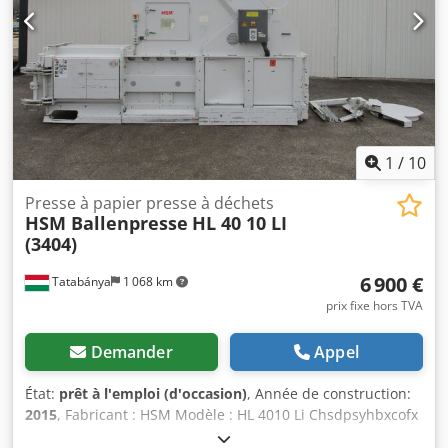
1
/
10
Presse à papier presse à déchets
HSM Ballenpresse
HL 40 10 LI
(3404)
6 900 €
Tatabánya
1 068 km
prix fixe hors TVA
Demander
Appel
État:
prêt à l'emploi (d'occasion)
, Année de construction:
2015
, Fabricant : HSM Modèle : HL 4010 Li Chsdpsyhbxcofx
Airsa Année de fabrication : 2015 Force de pressage : 40 t