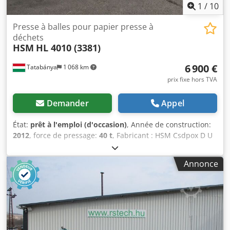
1
/
10
Presse à balles pour papier presse à
déchets
HSM
HL 4010 (3381)
6 900 €
Tatabánya
1 068 km
prix fixe hors TVA
Demander
Appel
État:
prêt à l'emploi (d'occasion)
, Année de construction:
2012
, force de pressage:
40 t
, Fabricant : HSM Csdpox D U
N Sefx Airoha Modèle : HL 4010 Année de fabrication :
2012
Annonce