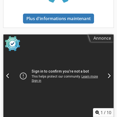
Dimensions de la machine : 2630 H x 1560 L x 1030 P mm
Poids de la machine : 780 kg Hauteur de transport : 1955
mm Ouverture de remplissage : 975 L x 470 H mm Temps
Plus d'informations maintenant
de pressage : 40 secondes Moteur : 2,2 kW 16 Amp
Alimentation électrique : 220 - 240 V (1 phase) Niveau
sonore : 68 dB Commande par levier facile à utiliser
Éjecteur de balles pour le retrait des balles Reteneur pour
Annonce
réduire le retour élastique du matériau Dispositif de
maintien pour feuillard de cerclage Un produit de qualité
"Made in Europe Csdjvaituspfx Airoha Convient pour le
pressage de Cartons Films Big bags Vêtements Matériaux
recyclables légers Options supplémentaires Maintenance
annuelle avec contrôle UVV Couleur de la machine selon
RAL Commande PLC avec cycle de pressage automatique,
indicateur de balle prête et E-stop avec clé Porte verticale
Sangles de cerclage Alimentation électrique 380 - 400 V (3
phases) Presse à balles, Presse à papier, Presse pour vieux
papiers, Presse pour carton, Presse pour cartonnages,
Presse pour films plastiques, Presse à balles de papier,
Presse à balles de déchets, Presse pour déchets, Presse
1
/
10
pour matériaux recyclables, Compacteur de déchets,