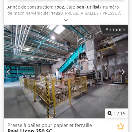
Année de construction:
1982
, État:
bon (utilisé)
, numéro
de machine/véhicule:
14320
, PRESSE À BALLES / PRESSE À
PAPIER Chsdpfxsiuky Is Airsa
Annonce
1
/
15
Presse à balles pour papier et ferraille
Paal
Licon 250 SC