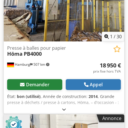
1
/
30
Presse à balles pour papier
Höma
PB4000
18 950 €
Hamburg
507 km
prix fixe hors TVA
Demander
Appel
État:
bon (utilisé)
, Année de construction:
2014
, Grande
presse à déchets / presse à cartons, Höma, – d'occasion - :
Prix départ site : seulement 18.950 € (net HT), à démonter
par vos soins ! Fabricant : Höma Modèle : PB4000 Année de
Annonce
fabrication : 2014 Numéro de série : 140409 Poids net : 1
200 kg Force de compression : non indiquée, estimée à 40