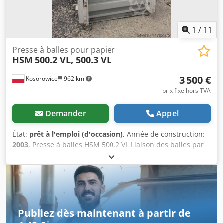
1
/
11
Presse à balles pour papier
HSM
500.2 VL, 500.3 VL
3 500 €
Kosorowice
962 km
prix fixe hors TVA
Demander
Appel
État:
prêt à l'emploi (d'occasion)
, Année de construction:
2003
, Presse à balles HSM 500.2 VL Liaison des balles par
fil de fer en quatre points Dimensions des balles (L x l x H,
mm): 1200 x 800 x 1000 - 1200 Poids des balles (kg): env.
500 kg Données techniques (L x l x H, mm): 1213 x 1824 x
2987 Ouverture d’alimentation (mm): 1200 x 565 Cycle
(sec): 35 Force de compression (T): 54 Alimentation (V): 400
(triphasé) Cedpfxera Ak Eo Airoha Presse à balles HSM V-
Publiez dès maintenant à partir de
Press 500.2 VL Année : 2004-2008 Prix : 3 500 € Hauteur de