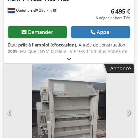
6 495 €
Oudehorne
296 km
à négocier hors TVA
Demander
Appel
État:
prêt à l'emploi (d'occasion)
, Année de construction:
2009
, Marque : HSM Modèle : V-Press 1160 plus Année de
fabrication : 2009 Force de pressage : 532 kN Tension : 400
V Poids maximal de la balle : jusqu'à 550 kg (selon le
Annonce
matériau) Dimensions de la balle : 120 x 110 x 120 cm
Codpfx Aiezkp E Iereha Poids de la machine : 2403 kg
Dimensions de la machine : 180 x 157 x 298,5 cm
Dimensions de l'ouverture de remplissage : 119,5 x 65 cm
État : très bon ! Vidéo de la machine en fonctionnement
disponible sur demande.