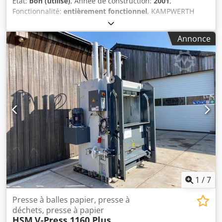
État:
bon (utilisé)
, Année de construction:
2001
,
Fonctionnalité:
entièrement fonctionnel
, KAMPWERTH
SHD 1600, presse horizontale, comprenant 3 conteneurs
interchangeables 48000x2800x3000 Codpfoxm Skrjx Airjha
Annonce
Cet appareil ne compacte que dans les conteneurs. Ce
n’est pas une presse à balles. Presse à papier // Presse à
déchets // Presse à rebuts Presse, 1 unité • Type :
Kampwerth SHD 1600 • Année de fabrication : 2001 • Poids
à vide : 3500 kg • 15 kW • Dimensions : 5000x2300x3700
mm (sera démontée pour le transport) Conteneur pour
presse à balles, 3 unités • Année de fabrication : 2001 •
Volume : 28 m³ • Poids à vide : 3100 kg • Poids en charge :
12 000 kg • Dimensions : 7000x2400 mm Localisation :
Bielefeld
1
/
7
Presse à balles papier, presse à
déchets, presse à papier
HSM
V-Press 1160 Plus