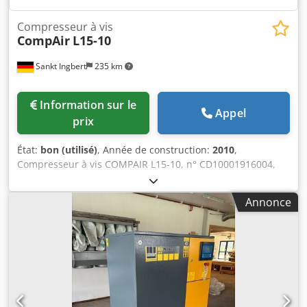
Compresseur à vis
CompAir
L15-10
Sankt Ingbert
235 km
Information sur le
Appel
prix
État:
bon (utilisé)
, Année de construction:
2010
,
Compresseur à vis COMPAIR L15-10, n° CD10001916004,
pression de 10 bars, puissance de 15 kW, année de
fabrication 2010. Réservoir sous pression OKS, n° 486069,
Annonce
volume de 1 500 l, année de fabrication 2001. Sécheur
frigorifique ALUP ADQ 180 (E6), n° ITJ912677, année de
fabrication 2025. Codpfx Akozqcmxsijrf