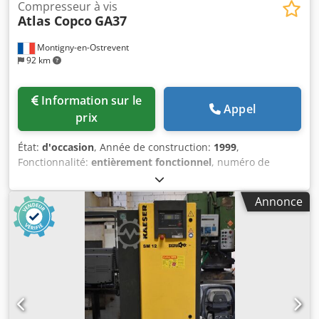
Compresseur à vis
Atlas Copco
GA37
Montigny-en-Ostrevent
92 km
Information sur le
Appel
prix
État:
d'occasion
, Année de construction:
1999
,
Fonctionnalité:
entièrement fonctionnel
, numéro de
machine/véhicule:
AII362754
, puissance:
37 kW (50,31 ch)
,
pression de service:
7 barre
, Équipement:
Plaque
Annonce
signalétique disponible, compresseur, système d'air
comprimé
, Le compresseur lubrifié Atlas Copco GA37 est
une machine puissante et fiable, conçue pour offrir des
performances optimales dans divers environnements
industriels. Ce modèle d'occasion, avec une puissance de
37 kW, est capable de fonctionner à une pression de 7,5
bars, ce qui le rend idéal pour les applications nécessitant
une pression constante et une efficacité énergétique.