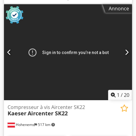
75 kW (101,97 ch)
, débit volumique:
476 m³/h
, pression
Annonce
(max.):
13 barre
, type de refroidissement:
air
, Équipement:
Plaque signalétique disponible, documentation / manuel
,
Compresseur à vis en excellent état, parfaitement
fonctionnel, 75 kW, à entraînement par variateur de
fréquence. Crodezrihrspfx Akiof
1
/
20
Compresseur à vis Aircenter SK22
Kaeser
Aircenter SK22
Hohenems
517 km