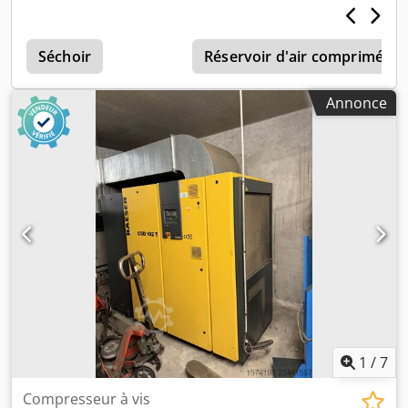
Équipement et dimensions Réservoir d’air comprimé :
270 litres (monté sous le châssis) Codpozrtr Usfx Akisrf
Sécheur frigorifique : intégré (fluide frigorigène
Séchoir
Réservoir d'air comprimé
respectueux de l’environnement) Niveau de pression
acoustique : environ 63 à 66 dB(A) (fonctionnement
Annonce
silencieux) Dimensions (L x l x H) : environ 630 x 762 x
1100 mm Poids : environ 220 à 240 kg (varie légèrement
selon le modèle) Raccordement électrique : 400 V /
3 phases / 50 Hz
1
/
7
Compresseur à vis