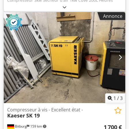
Compresseur 3kw Sécheur d'air 1kw Cuve 200L Heures
compteur: 1070H 380V Csdpfx Akozr R Dzjiorf
Annonce
1
/
3
Compresseur à vis - Excellent état -
Kaeser
SK 19
1 700 €
Bitburg
159 km