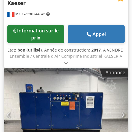
Kaeser
Malakoff
244 km
Information sur le
Appel
prix
État:
bon (utilisé)
, Année de construction:
2017
, À VENDRE
: Ensemble / Centrale d'Air Comprimé Industriel KAESER À
vendre, installation complète d'air comprimé haute
performance de la marque KAESER, idéale pour ateliers,
Annonce
usines ou applications industrielles exigeantes. Matériel
de qualité allemande, fiable et suivi. DÉTAIL DU MATÉRIEL
(3 ÉQUIPEMENTS PRINCIPAUX) : 1. Compresseur à vis avec
variateur de vitesse — KAESER CSDX 165 SFC Marque /
Modèle : Kaeser CSDX 165 SFC (Sigma Profile) Année de
fabrication : 2017 Puissance nominale : 90,0 kW Pression
de service max. : 8,5 bar Vitesse moteur : 2980 tr/min Série
/ N° d'article : 3111 / CSDX.4 Spécificité : Équipé d'un
variateur de vitesse (SFC) pour une gestion optimisée de la
consommation d'énergie selon la demande en air.