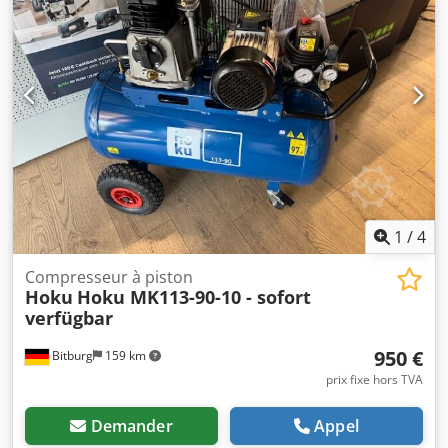
1 540 mm Poids approximatif : 295 kg Données électriques
Puissance absorbée du moteur électrique : 7,5 kW Tension
d’alimentation : 400 V Phase(s) : 3 phases Type de courant :
alternatif Fréquence du réseau : 50 Hz Émissions sonores
Niveau de pression acoustique Lp : 62 dB(A) Explication du
niveau de pression acoustique : niveau de pression
acoustique à 1 m de distance, conformément à la norme
DIN 45635 T 13 Moteur(s) Type de moteur : électrique
Emplacement : en stock à 54634 Bitburg - disponible
immédiatement - Cedpefh Hahjfx Akijrf
1
/
4
Compresseur à piston
Hoku
Hoku MK113-90-10 - sofort
verfügbar
950 €
Bitburg
159 km
prix fixe hors TVA
Demander
Appel