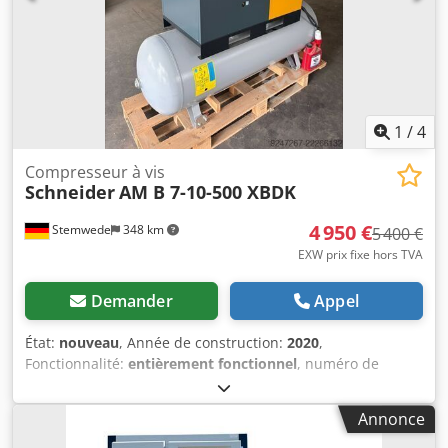
1
/
4
Compresseur à vis
Schneider
AM B 7-10-500 XBDK
4 950 €
Stemwede
348 km
5 400 €
EXW prix fixe hors TVA
Demander
Appel
État:
nouveau
, Année de construction:
2020
,
Fonctionnalité:
entièrement fonctionnel
, numéro de
machine/véhicule:
ITJ371074
, poids total:
431 kg
, longueur
totale:
195 mm
, largeur totale:
65 mm
, hauteur totale:
170
Annonce
mm
, exigence d'espace longueur:
195 mm
, largeur
requise:
65 mm
, hauteur d'encombrement:
170 mm
,