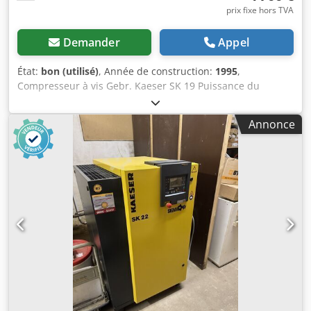
prix fixe hors TVA
Demander
Appel
État:
bon (utilisé)
, Année de construction:
1995
,
Compresseur à vis Gebr. Kaeser SK 19 Puissance du
moteur : 11 kW Crsdpfxjzrhrvs Akisf Année de fabrication :
1995 Pression de service maximale autorisée : 10 bars
Annonce
Débit d’air : 1900 litres/min Équipé d’un système de
contrôle par relais Kaeser Dimensions approximatives : L
785 x l 820 x H 1017 mm (dimensions sans les raccords).
Poids : 270 kg Emplacement : disponible en stock, 54634
Bitburg - Disponible immédiatement -