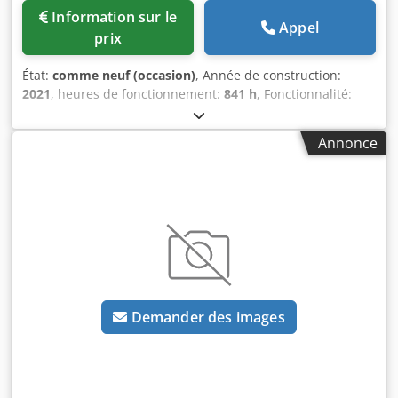
Information sur le
Appel
prix
État:
comme neuf (occasion)
, Année de construction:
2021
, heures de fonctionnement:
841 h
, Fonctionnalité:
entièrement fonctionnel
, Compresseur à vis Kaeser
Aircenter SK22 11 kW 8 bar 2 m³/min Année de fabrication
Annonce
: 2021 Crjdpfozrtlbox Akiof Heures de fonctionnement : 841
Demander des images