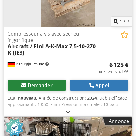
air comprimé G 1 Capacité d'huile de refroidissement 7,0 l
Compresseur type huile de refroidissement SIGMA FLUID
MOL Dimensions (L x P x H) 750 mm x 895 mm x 1 260 mm
Masse 312 kg Lieu : de l'entrepôt 54634 Bitburg -
1
/
7
disponible immédiatement -
Compresseur à vis avec sécheur
frigorifique
Aircraft / Fini
A-K-Max 7,5-10-270
K (IE3)
6 125 €
Bitburg
159 km
prix fixe hors TVA
Demander
Appel
État:
nouveau
, Année de construction:
2024
, Débit efficace
approximatif : 1 050 l/min Pression maximale : 10 bars
Contenance du réservoir : 270 l Raccordement
pneumatique : ½ " Unité de vente : 1 Dimensions et poids
Annonce
Longueur approximative : 1 200 mm Largeur/profondeur
approximative : 650 mm Hauteur approximative :