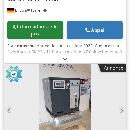
Bitburg
159 km
Information sur le
Appel
prix
État:
nouveau
, Année de construction:
2022
, Compresseur
à vis Kaeser SK 22 - 11 bar - exposition - Débit volumique à
11,0 bar (g) 1,67 m³/min Consommation électrique de
l'ensemble du système à 11,0 bar (g) 13,7 kW Surpression
Annonce
max. 11,00 bar Rendement du moteur d'entraînement à
pleine charge 91,2 % Classe d'efficacité du moteur
d'entraînement IE3 Moteur d'entraînement de puissance
nominale 11,0 kW Moteur d'entraînement de vitesse 2960
1/min Classe de protection du moteur d'entraînement IP
55 Alimentation électrique 400V / 3 / 50Hz Température de
sortie d'air comprimé. au-dessus de la température
ambiante (à +20°C, 30% d'humidité relative) 6 K Niveau de
pression sonore 66 dB(A) Quantité maximale d'air chaud
utilisable 2500 m³/h Cjdpfxsvk R Dcj Akisrf Raccordement