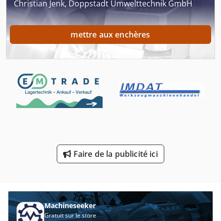
Christian Jenk, Doppstadt Umwelttechnik GmbH
Conteneur Maritime 40
Conteneur-Citerne Fa 200 Litres
mettre aux enchères
Conteneurs De Produits De Protection Des Plantes
Conteneurs De Stockage
Conteneurs De Transport
Dispositif De Conduite
En Voiture
Ex Centre De Presse
Faire de la publicité ici
Levage De Matériel
Machine De Conditionnement
Machineseeker
Machine De Finition
Gratuit sur le store