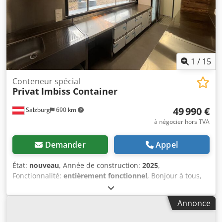
durée de vie, une excellente résistance à la corrosion et
une conformité totale aux exigences européennes PED.
1
/
15
Conteneur spécial
Privat
Imbiss Container
49 990 €
Salzburg
690 km
à négocier hors TVA
Demander
Appel
État:
nouveau
, Année de construction:
2025
,
Fonctionnalité:
entièrement fonctionnel
, Bonjour à tous,
Conteneur 20 pieds neuf, aménagé à usage privé en snack
mobile. Équipement intérieur idéal pour un stand de
Annonce
saucisses, poulet rôti, burgers, kebab, snack thaïlandais ou
pizzeria, etc. ALIMENTATION ÉLECTRIQUE : Entrée