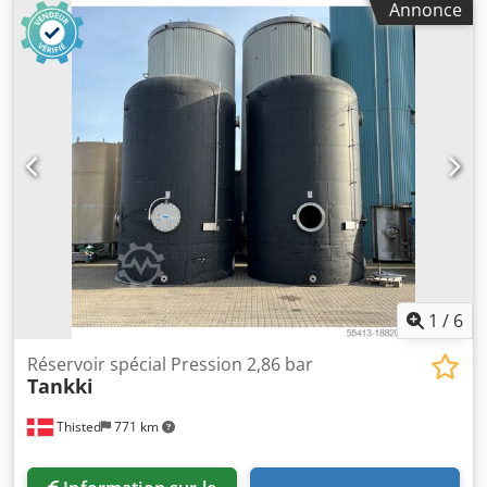
Annonce
charge:
1 000 kg
, hauteur intérieure:
580 mm
,
Équipement:
grue
, À vendre : caisses de transport en acier
d'occasion /provenant du magasin automatique/ en bon
état - 1 000 pièces disponibles, enlèvement par camion
(LKW) privilégié - 1200x800x600 mm - utilisées, en bon état
Crsdpfxjv U Ubyj Ac Usf - capacité de charge de 1 000 kg à
1 500 kg - œillets pour manutention par grue
1
/
6
Réservoir spécial Pression 2,86 bar
Tankki
Thisted
771 km