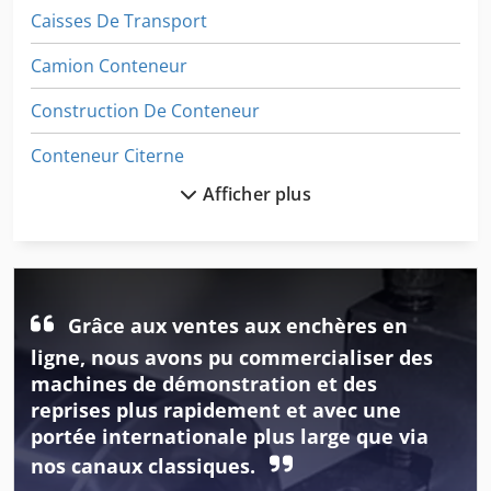
terre, ce conteneur garantit la survie même lors d’une
Caisses De Transport
apocalypse totale. L’état technique est excellent :
l’ensemble de l’installation de ventilation n’a fonctionné
Camion Conteneur
que pendant 131 heures, la climatisation seule environ 15
heures.
Construction De Conteneur
Conteneur Citerne
Afficher plus
Conteneur De Basculement
Conteneur De Bureau
Conteneur De Decker
Grâce aux ventes aux enchères en
Conteneur De Demi-Lune
ligne, nous avons pu commercialiser des
Conteneur De Sarah
machines de démonstration et des
reprises plus rapidement et avec une
Conteneur De Stockage
portée internationale plus large que via
nos canaux classiques.
Conteneur De Transport