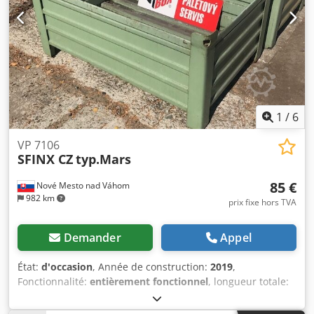
1
/
6
VP 7106
SFINX CZ
typ.Mars
85 €
Nové Mesto nad Váhom
982 km
prix fixe hors TVA
Demander
Appel
État:
d'occasion
, Année de construction:
2019
,
Fonctionnalité:
entièrement fonctionnel
, longueur totale:
1 200 mm
, largeur totale:
800 mm
, hauteur totale:
600
mm
, poids total:
65 kg
, poids à vide:
1 000 kg
, capacité de