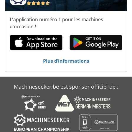
Rondelle De Conteneur
Véhicule De Travail
L'application numéro 1 pour les machines
d'occasion !
Plus d’informations
Machineseeker.be est sponsor officiel de :