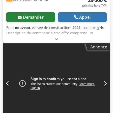
29 000 €
prix fixe hors TVA
Demander
Appel
État:
nouveau
, Année de construction:
2025
, couleur:
gris
,
Description du conteneur Notre offre comprend un
ensemble complet de haute qualité, ce qui la rend
imbattable. Nous nous approvisionnons en appareils à gaz
Annonce
uniquement auprès de fabricants qualifiés reconnus pour
leur excellence. La superstructure, la cuisine et tout
l’équipement sont NEUFS ! 1. Informations sur le conteneur
Disponibilité : Délai de livraison immédiat Couleur :
Anthracite Livraison incluse dans le prix, transport
jusqu’au bord du trottoir. 2. Structure réalisée en panneau
sandwich isothermique Aluminium-Fibre de verre, offrant
un aspect esthétique remarquable. Garantie d’une
température intérieure optimale en toute saison.
Dimensions Longueur totale : 3 000 mm Largeur totale : 2
000 mm Hauteur totale : 2 300 mm Cedpfx Aceztar Rj Uerf
3. Équipement de restauration ; cuisine en inox et bois
Appareils à gaz Gril à gaz « Bertos », plaque lisse,