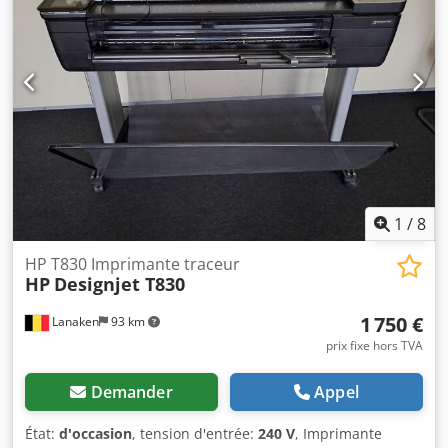
supplémentaires
1
/
8
HP T830 Imprimante traceur
HP
Designjet T830
1 750 €
Lanaken
93 km
prix fixe hors TVA
Demander
Appel
État:
d'occasion
, tension d'entrée:
240 V
, Imprimante