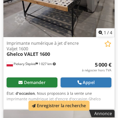
1
/
4
Imprimante numérique à jet d'encre
Valjet 1600
Ghelco
VALET 1600
5 000 €
Piekary Śląskie
1 027 km
à négocier hors TVA
Demander
Appel
État:
d'occasion
, Nous proposons à la vente une
imprimante numérique jet d'encre d'occasion Ghelco
VALJET 1600. Imprimante adaptée à l'impression sur des
Enregistrer la recherche
surfaces planes telles que le verre, le métal, le bois ou le
Annonce
plastique. Largeur d'impression maximale : 1,6 m.