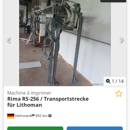
formats, cartes et éventuellement brochures, capable
d'imprimer des informations de contact (nom, adresse,
etc.). La machine est en état neuf.
1
/
14
Machine à imprimer
Rima
RS-256 / Transportstrecke
für Lithoman
Helmstedt
492 km