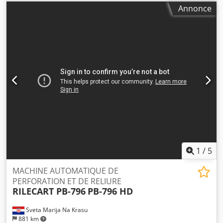
la perforation. Longueur maximale de poinçonnage :
Annonce
500 mm ou 700 mm. Dkedpfxobyfu Nj Ahfjr Puissance :
1,1 kW.
1
/
5
MACHINE AUTOMATIQUE DE
PERFORATION ET DE RELIURE
RILECART PB-796
PB-796 HD
Sveta Marija Na Krasu
881 km