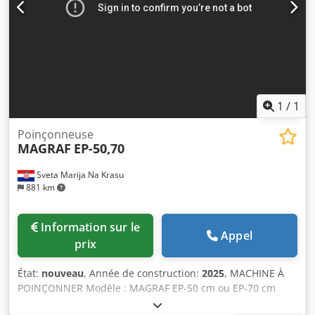
1
/
1
Poinçonneuse
MAGRAF
EP-50,70
Sveta Marija Na Krasu
881 km
Information sur le
Appel
prix
État:
nouveau
, Année de construction:
2025
, MACHINE À
POINÇONNER Modèle : MAGRAF EP-50 cm ou EP-70 cm
Outils interchangeables pour le poinçonnage, le traçage et