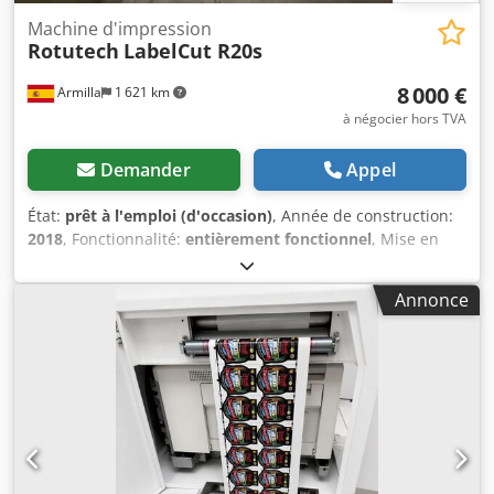
Machine d'impression
Rotutech
LabelCut R20s
8 000 €
Armilla
1 621 km
à négocier hors TVA
Demander
Appel
État:
prêt à l'emploi (d'occasion)
, Année de construction:
2018
, Fonctionnalité:
entièrement fonctionnel
, Mise en
vente de la LabelCut R20s de Rotutech, système de finition
et découpe rotative pour étiquettes en bobine,
Annonce
spécialement conçu pour les environnements de
production numérique exigeant une haute précision, une
préparation rapide et une grande fiabilité, notamment
pour les petites et moyennes séries. Il s’agit d’une solution
idéale en complément des presses numériques,
optimisant le flux impression → finition grâce à une
empreinte compacte et une utilisation très simple.
Équipement en bon état de fonctionnement, prêt pour la
production, avec possibilité de voir et tester son opération