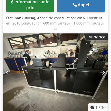
Information sur le
Appel
prix
État:
bon (utilisé)
, Année de construction:
2016
, Construit
en: 2016 Longueur : 1 600 mm Largeur : 1 000 mm Hauteur
: 2 200 mm Dedpfsu R Rynjx Ahfokr
Annonce
1
/
10