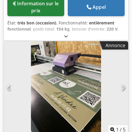
Information sur le
Appel
prix
État:
très bon (occasion)
, Fonctionnalité:
entièrement
fonctionnel
, poids total:
154 kg
, tension d'entrée:
220 V
,
largeur totale:
660 mm
, longueur totale:
1 500 mm
,
hauteur totale:
1 310 mm
, HP DesignJet XL 3600 MFP -
Annonce
Compteur total : 23 105 m² - Inclut une feuille d’étalonnage
- Modèle tout-en-un - Inclut l’option PostScript Productivité
très élevée grâce à une première impression rapide et une
vitesse d’impression élevée. 📐 Idéal pour les plans CAO,
SIG et de construction, avec des lignes nettes et des
couleurs précises. 📄 Alimentation automatique en rouleau
avec bac intégré pour la réception des impressions. 📱
Impression directe à partir d’une clé USB, d’un réseau,
d’un e-mail et d’appareils mobiles. 🖥️ Écran tactile de
15 pouces pour une utilisation facile. 🔒 Sécurité renforcée,
comprenant un stockage chiffré et une protection du
réseau. 📦 Adapté aux volumes d’impression importants,
ce qui le rend populaire auprès des services de
reproduction et des bureaux d’études techniques. Cette
1
/
5