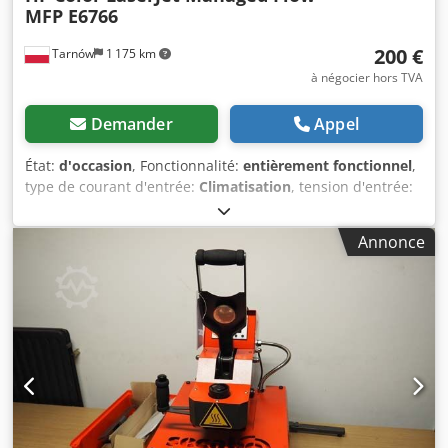
MFP E6766
200 €
Tarnów
1 175 km
à négocier hors TVA
Demander
Appel
État:
d'occasion
, Fonctionnalité:
entièrement fonctionnel
,
type de courant d'entrée:
Climatisation
, tension d'entrée:
220 V
, largeur totale:
216 mm
, longueur totale:
76 mm
,
hauteur totale:
127 mm
, nombre de cartouches d'encre:
4
,
Annonce
grammage du papier (min.):
45 g/m²
, poids du papier
(max.):
220 g/m²
, largeur de papier (max.):
585 mm
,
canaux de couleur:
4
, hauteur du papier (max.):
710 mm
,
résolution (max.):
1 200 PPP (points par pouce)
, hauteur
d'encombrement:
356 mm
, Équipement:
auto duplex
,
Nous proposons à la vente trois appareils multifonctions
(imprimante, photocopieur, scanner) en très bon état : HP
Color LaserJet Managed MFP E87750dn + bac de 2 000
feuilles – (compteur d’environ 200 000 pages) – 350 €
Dedpszqmutofx Ahfskr HP Color LaserJet Managed Flow