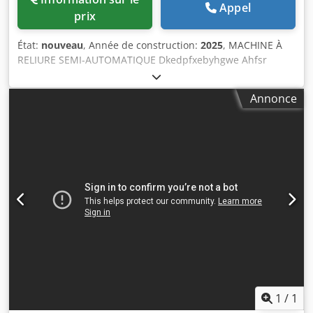
Appel
prix
État:
nouveau
, Année de construction:
2025
, MACHINE À
RELIURE SEMI-AUTOMATIQUE Dkedpfxebyhgwe Ahfsr
Modèle : MAGRAF AS-48 NOUVEAU Elle offre une grande
souplesse d’utilisation, permettant de travailler avec 11
Annonce
diamètres de fil différents, sans avoir besoin de changer
d’outils.
1
/
1