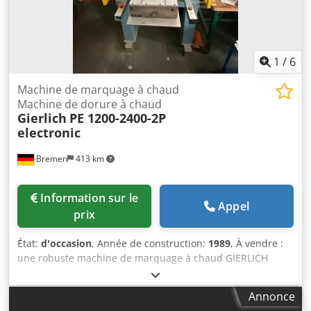
1
/
6
Machine de marquage à chaud
Machine de dorure à chaud
Gierlich
PE 1200-2400-2P
electronic
Bremen
413 km
Information sur le
Appel
prix
État:
d'occasion
, Année de construction:
1989
, À vendre :
une robuste machine de marquage à chaud GIERLICH
(machine de transfert de film à chaud) en bon état.
Caractéristiques techniques : Fabricant : GIERLICH Type :
Annonce
PE 1200-2400-2P electronic Année de fabrication : 1989