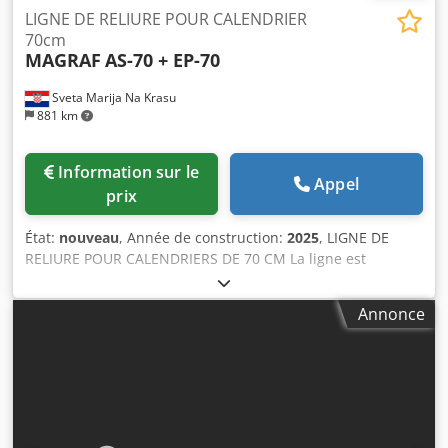
LIGNE DE RELIURE POUR CALENDRIER
70cm
MAGRAF
AS-70 + EP-70
Sveta Marija Na Krasu
881 km
Information sur le
Appel
prix
État:
nouveau
, Année de construction:
2025
, LIGNE DE
RELIURE POUR CALENDRIERS DE 70 CM La ligne est
composée des machines suivantes : Dkodpfxjfdzwns Ahfer
1. MACHINE DE PERFORATION MAGRAF, modèle EP-70 2.
Annonce
MACHINE DE RELIURE SEMI-AUTOMATIQUE MAGRAF,
modèle AS-70