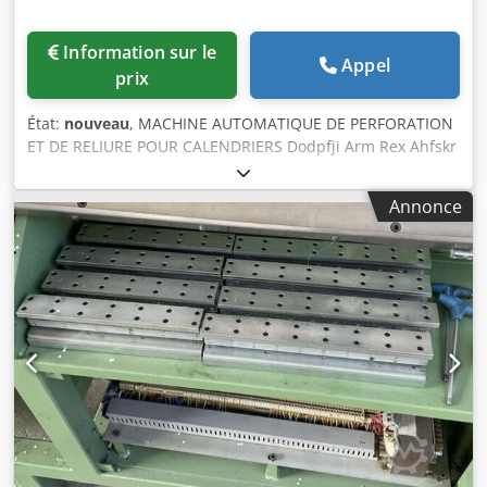
Information sur le
Appel
prix
État:
nouveau
, MACHINE AUTOMATIQUE DE PERFORATION
ET DE RELIURE POUR CALENDRIERS Dodpfji Arm Rex Ahfskr
RILECART PB-796
Annonce