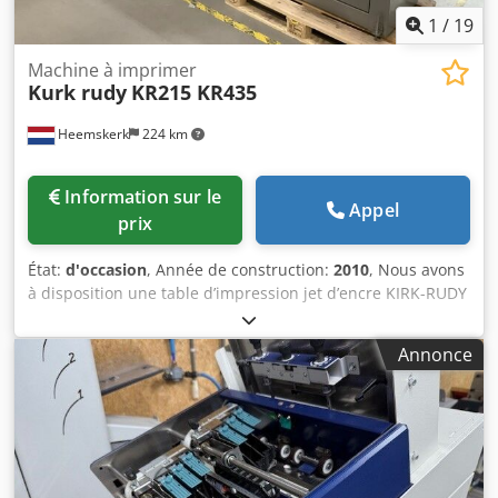
1
/
19
Machine à imprimer
Kurk rudy
KR215 KR435
Heemskerk
224 km
Information sur le
Appel
prix
État:
d'occasion
, Année de construction:
2010
, Nous avons
à disposition une table d’impression jet d’encre KIRK-RUDY
KR215 ainsi qu’un mini-tabeuse KIRK-RUDY KR435. La table
d’impression jet d’encre est de l’année 2008 et la mini-
Annonce
tabeuse de l’année 2011. Description de la base jet d’encre
KR215 : Dkodpjx Ag Tmofx Ahfer Utilisez la KR215 pour
alimenter et transporter une grande variété de produits.
Compatible avec la plupart des marques d’imprimantes jet
d’encre industrielles et d’équipements d’étiquetage
autocollant, la KR215 constitue la solution idéale