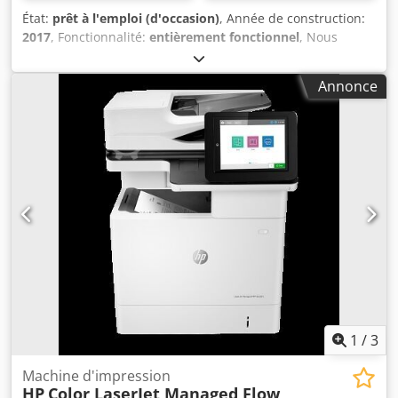
État:
prêt à l'emploi (d'occasion)
, Année de construction:
2017
, Fonctionnalité:
entièrement fonctionnel
, Nous
disposons ici d’une table d’impression sous vide HSA
systems HS1000 avec 2 têtes jet d’encre. Année 2017 mais
Annonce
il s’agit d’une machine de démonstration, donc à peine
utilisée. N’a jamais réellement été utilisée en production.
Dkodpfx Ahsy R Dhajfor
1
/
3
Machine d'impression
HP
Color LaserJet Managed Flow