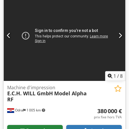
Dsdezi U Thspfx Ahfjkr La machine peut être inspectée sur
rendez-vous près de Solingen. Vente à partir des
fondations. Sous réserve de vente intermédiaire. _____ Nos
conditions générales de vente s’appliquent. De plus, le
vendeur ne saurait être tenu responsable des erreurs de
saisie ou de transmission de données. Les informations et
les photos ont été mises à notre disposition par le
propriétaire et sont autorisées à être publiées. L’aspect
des articles proposés correspond à leur âge et aux photos
présentées. La technique et l’usure des articles proposés
sont conformes à leur âge. Les machines d’occasion sont
vendues exclusivement aux professionnels et sans
garantie.
1
/
8
Machine d'impression
E.C.H. WILL GmbH
Model Alpha
RF
380 000 €
Odra
1 005 km
prix fixe hors TVA