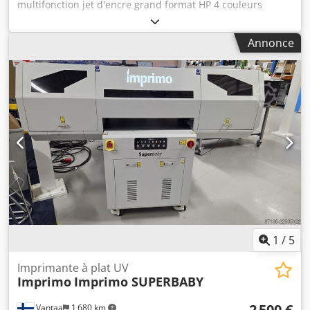
multifonction jet d'encre grand format HP 4 couleurs
Modèle F9A30A Impression/Numérisation/Copie Écran
tactile Dkodpoyipt Dofx Ahfjr Formats d'impression : A1,
Annonce
A2, A3, A4 Vitesse d'impression format A1 : 25 s/page ou 81
impressions/heure
1
/
5
Imprimante à plat UV
Imprimo
Imprimo SUPERBABY
2 500 €
Vantaa
1 680 km