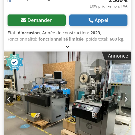
EXW prix fixe hors TVA
Demander
Appel
État:
d'occasion
, Année de construction:
2023
,
Fonctionnalité:
fonctionnalité limitée
, poids total:
600 kg
,
Nous vous proposons cette imprimante à plat UV Imprimo
SUPERBABY d’occasion, fabriquée en 2023. Dodpfxozr Hzcj
Annonce
Ahfekr Si vous avez des questions ou si vous souhaitez
obtenir des informations complémentaires, n’hésitez pas à
nous envoyer un message ou à nous contacter par
téléphone.