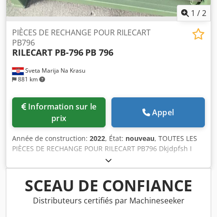
1
/
2
PIÈCES DE RECHANGE POUR RILECART
PB796
RILECART PB-796
PB 796
Sveta Marija Na Krasu
881 km
Information sur le
Appel
prix
Année de construction:
2022
, État:
nouveau
, TOUTES LES
PIÈCES DE RECHANGE POUR RILECART PB796 Dkjdpfsh I
Nhcjx Ahfor OUTIL DE POINÇONNAGE, ÉLECTRONIQUE,
ETC.
SCEAU DE CONFIANCE
Distributeurs certifiés par Machineseeker