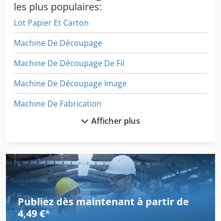
les plus populaires:
Lot Papier Et Carton
Machine De Découpage
Machine De Découpage De Fil
Machine De Découpage Image
Machine De Fabrication
Afficher plus
Machine De Façonnage
Machine De Finition
Machine De Gravure
Machine De Laminage
Publiez dès maintenant à partir de
Machine De Mesure
4,49 €
*