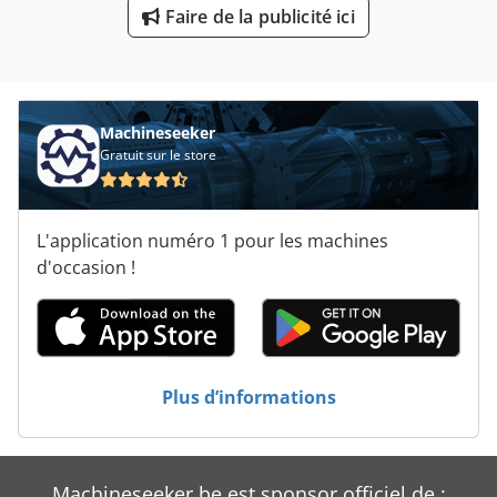
Machines De Poinçonnage Automatiques
Faire de la publicité ici
Machines De Superfinition
Machines De Taillage
Machineseeker
Presse Papier Et Tissu
Gratuit sur le store
L'application numéro 1 pour les machines
d'occasion !
Plus d’informations
Machineseeker.be est sponsor officiel de :