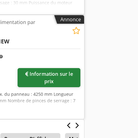
ésage : 30 mm Puissance du moteur
 120 mm Diamètre du raccord
s hors tout : 700 x 600 x 600 mm (h)
Annonce
limentation par
NEW
Information sur le
prix
ax. du panneau : 4250 mm Longueur
 mm Nombre de pinces de serrage : 7