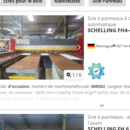
Scies pour le bois
Raboteuses
Scie Panneau
Scie à panneaux à
automatique
SCHELLING
FH4-
Allemagne
427 km
1
/
6
État:
d'occasion
, numéro de machine/véhicule:
008582
, Largeur m
max. du panneau : 5600 mm Csdpfoy Stviox Acgjrf Sortie max. de l
pinces de serrage : 9 Station rotative : oui
Scie à panneaux - a
l'avant
SCHELLING
FH 6