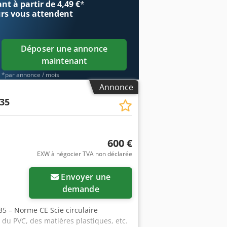
t à partir de 4,49 €
*
urs
vous attendent
Déposer une annonce
maintenant
*par annonce / mois
Annonce
/35
600 €
EXW à négocier TVA non déclarée
Envoyer une
demande
35 – Norme CE Scie circulaire
 du PVC, des matières plastiques, etc.