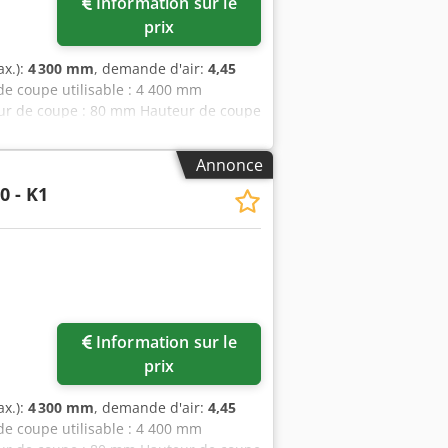
Information sur le
prix
ax.):
4 300 mm
, demande d'air:
4,45
e coupe utilisable : 4 400 mm
eur de coupe : 80 mm Hauteur de coupe
ture des pinces : 1 mm Nombre de
– 4 168 mm Épaisseur minimale du
Annonce
 de la scie principale : 13,2 kW / 50 Hz
0 - K1
le : 330 mm Diamètre de la scie
de la scie : 1 à 150 m/min Vitesse de
t de transport Nombre de barres à
r (2 000 x 510 mm) : 4 Aspiration Buse
DE LA MACHINE Tension : 400 V / 50 Hz
Information sur le
prix
ax.):
4 300 mm
, demande d'air:
4,45
e coupe utilisable : 4 400 mm