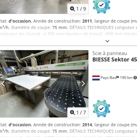
1
/
9
État:
d'occasion
, Année de construction:
2011
, largeur de coupe (m
m³/h
, diamètre de coupe:
75 mm
, DÉTAILS TECHNIQUES Longueur d
Longueur du chariot : 4 300 mm Hauteur de travail : 890 mm Haut
de la scie principale : 80 mm Ouverture des pinces : 75 mm Ferme
pinces : 5 Positions de serrage : 68 – 368 – 1 168 – 2 168 – 3 168 
Scie à panneau
paquet pour le chariot latéral : 12 mm Technologie de la scie Moteur
BIESSE
Sektor 45
Moteur de la scie d’entaillage : 1,5 kW Diamètre de la scie principa
d’entaillage : 180 mm Vitesses d’avance Vitesse d’avance du chariot 
retour du chariot de la scie : 100 à 150 m/min Éléments de table e
Pays-Bas
190 km
rouleaux : 10 Credpfx Aozqcrzecgjf Nombre de tables à coussin d’ai
inférieure : 200 mm Buse d’aspiration supérieure : 75 mm DÉTAILS 
/ 3 phases ÉQUIPEMENT - GVision XP - Chariot de scie sans balais
1
/
7
État:
d'occasion
, Année de construction:
2014
, largeur de coupe (m
m³/h
, diamètre de coupe:
75 mm
, DÉTAILS TECHNIQUES Longueur d