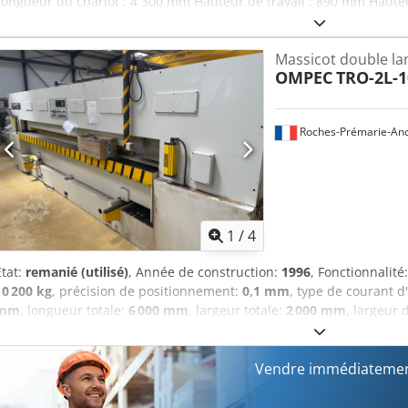
Longueur du chariot : 4 300 mm Hauteur de travail : 890 mm Haut
de la scie principale : 80 mm Ouverture des pinces : 75 mm Ferme
pinces : 5 Positions de serrage : 68 – 368 – 1 168 – 2 168 – 3 168 
Massicot double la
paquet pour le chariot latéral : 12 mm Technologie de la scie Moteur
OMPEC
TRO-2L-1
Moteur de la scie d’entaillage : 1,5 kW Diamètre de la scie principa
d’entaillage : 180 mm Vitesses d’avance Vitesse d’avance du chariot 
retour du chariot de la scie : 100 à 150 m/min Éléments de table e
Roches-Prémarie-And
rouleaux : 10 Nombre de tables à coussin d’air (2 000 x 510 mm) : 4
Cedpfx Aeznw Tbscgorf Buse d’aspiration supérieure : 75 mm DÉTAI
Hz / 3 phases ÉQUIPEMENT - GVision XP - Chariot de scie sans balai
1
/
4
État:
remanié (utilisé)
, Année de construction:
1996
, Fonctionnalité
10 200 kg
, précision de positionnement:
0,1 mm
, type de courant d
mm
, longueur totale:
6 000 mm
, largeur totale:
2 000 mm
, largeur 
base de la machine:
850 mm
, hauteur de travail:
850 mm
, Massico
mobile électrique par vis à billes lame mobile arrière inférieure Cj
électrique 2 lasers coupe à 10° pour une meilleure qualité de coup
Vendre immédiatemen
placage poids : 10 200 Kgs PLC neuf