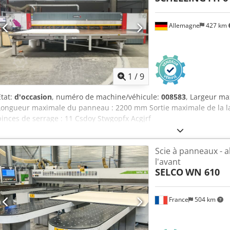
Allemagne
427 km
1
/
9
État:
d'occasion
, numéro de machine/véhicule:
008583
, Largeur m
Longueur maximale du panneau : 2200 mm Sortie maximale de la 
pinces de serrage : 11 Csdoy Stwgopfx Acgjrf
Scie à panneaux - a
l'avant
SELCO
WN 610
France
504 km