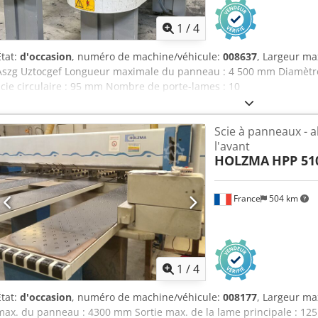
1
/
4
État:
d'occasion
, numéro de machine/véhicule:
008637
, Largeur m
Aszg Uztocgef Longueur maximale du panneau : 4 500 mm Diamètre 
scie circulaire : 95 mm Nombre de porte-lames : 10
Scie à panneaux - a
l'avant
HOLZMA
HPP 51
France
504 km
1
/
4
État:
d'occasion
, numéro de machine/véhicule:
008177
, Largeur m
max. du panneau : 4300 mm Sortie max. de la lame principale : 12