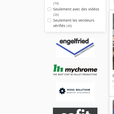
tique
Hpp
Holzma Hpp 200
Holzma Hpp
(79)
Seulement avec des vidéos
(26)
Seulement les vendeurs
vérifiés
(46)