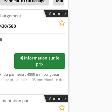
Panneaux D’affichage
Matériel D’alimentation
Annonce
 chargement
430/580
Information sur le
prix
ax. du panneau : 4300 mm Longueur
a lame principale : 105 mm Nombre de
Annonce
limentation par