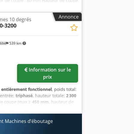
eur de coupe : 80 mm Hauteur de coupe
ture des pinces : 1 mm Nombre de
– 4 168 mm Épaisseur minimale du
Annonce
mes 10 degrés
 de la scie principale : 13,2 kW / 50 Hz
0-3200
le : 330 mm Diamètre de la scie
de la scie : 1 à 150 m/min Vitesse de
t de transport Nombre de barres à
illé
539 km
 Aspiration Buse inférieure : 200 mm
LS DE LA MACHINE Tension : 400 V / 50
s
Information sur le
prix
:
entièrement fonctionnel
, poids total:
'entrée:
triphasé
, hauteur totale:
2 300
de coupe (max.):
450 mm
, hauteur de
t double lame, déplacement de la lame
dpfxjwy Irbe Acgorf butée arrière
e et une meilleure pénétration dans le
t Machines d’éboutage