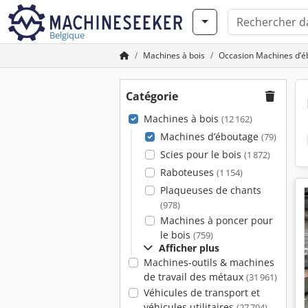
Belgique
Machines à bois
Occasion Machines d’é
Catégorie
Machines à bois
(12 162)
Machines d’éboutage
(79)
Scies pour le bois
(1 872)
Raboteuses
(1 154)
Plaqueuses de chants
(978)
Machines à poncer pour
le bois
(759)
Afficher plus
Machines-outils & machines
de travail des métaux
(31 961)
Véhicules de transport et
véhicules utilitaires
(27 794)