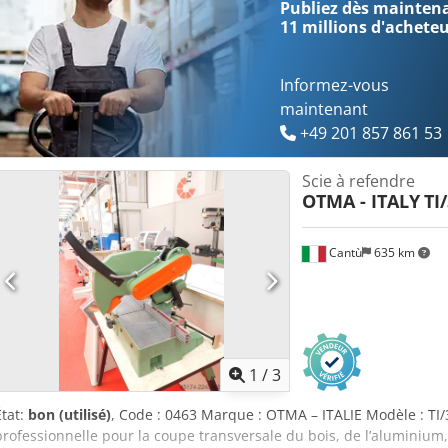
Publiez dès maintenan
11 millions d'achete
Informez-vous
maintenant
+49 201 857 861 53
Scie à refendre
OTMA - ITALY
TI
Cantù
635 km
1
/
3
État:
bon (utilisé)
, Code : 0463 Marque : OTMA – ITALIE Modèle : TI/
professionnelle pour la coupe transversale du bois, de l’aluminium,