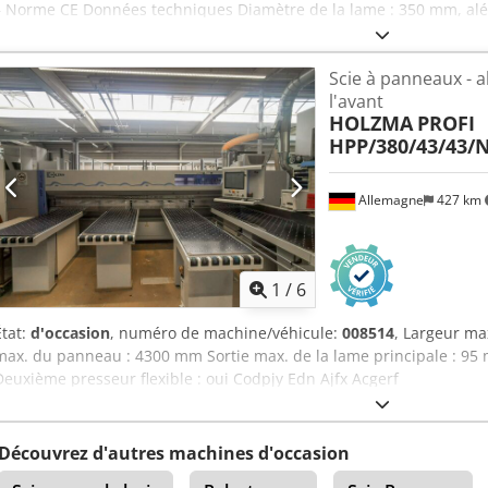
– Norme CE Données techniques Diamètre de la lame : 350 mm, al
triphasé : 3 CV Table pivotante : +/- 45 degrés Hauteur de coupe :
d’aspiration : 70 mm Guide latéral Csdpfxozp E Uij Acgjrf Dimension
Scie à panneaux - a
Poids : 40 kg
l'avant
HOLZMA
PROFI
HPP/380/43/43/
Allemagne
427 km
1
/
6
État:
d'occasion
, numéro de machine/véhicule:
008514
, Largeur m
max. du panneau : 4300 mm Sortie max. de la lame principale : 95
Deuxième presseur flexible : oui Codpjy Edn Ajfx Acgerf
Découvrez d'autres machines d'occasion