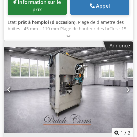
Information sur le
Appel
prix
État:
prêt à l'emploi (d'occasion)
, Plage de diamètre des
boîtes : 45 mm – 110 mm Plage de hauteur des boîtes : 15
mm – 265 mm Dodpfxjy Dc Dmo Ap Hokr Diagonale
maximale à fermer : 125 mm Capacité : jusqu'à 90 boîtes
Annonce
par minute
1
/
2