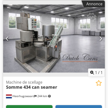
têtes : 4
Annonce
1
/
1
Machine de scellage
Somme
434 can seamer
Heerhugowaard
244 km