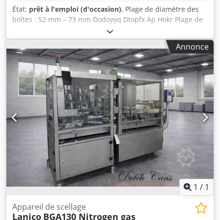
État:
prêt à l'emploi (d'occasion)
, Plage de diamètre des
boîtes : 52 mm – 73 mm Dodoyyq Dtopfx Ap Hokr Plage de
hauteur des boîtes : 50 mm – 190 mm Têtes : 12 Capacité :
jusqu'à 1200 boîtes par minute
Annonce
1
/
1
Appareil de scellage
Lanico
BGA130 Nitrogen gas