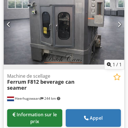
1
/
1
Machine de scellage
Ferrum
F812 beverage can
seamer
Heerhugowaard
244 km
Information sur le
Appel
prix