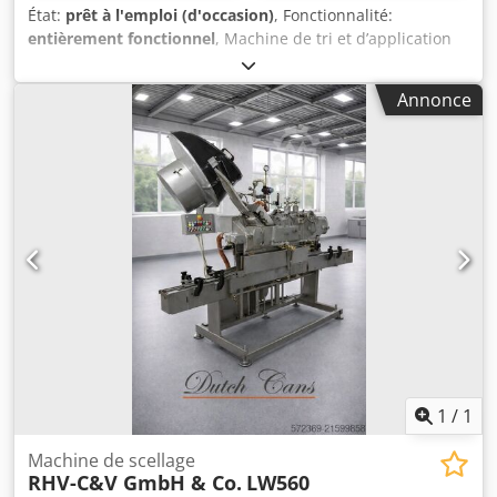
État:
prêt à l'emploi (d'occasion)
, Fonctionnalité:
entièrement fonctionnel
, Machine de tri et d’application
automatique de bouchons pour bouteilles, pots, etc.
Djdpozgfdxefx Ap Hskr
Annonce
1
/
1
Machine de scellage
RHV-C&V GmbH & Co.
LW560