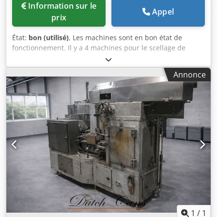
Information sur le
Appel
prix
État:
bon (utilisé)
, Les machines sont en bon état de
fonctionnement. Il y a 4 machines pour le scellage de
plateaux. Dsdpfx Ajzqugqep Hjkr
Annonce
1
/
1