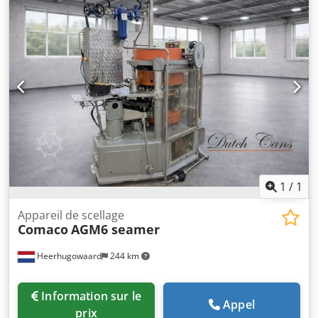
1
/
1
Appareil de scellage
Comaco
AGM6 seamer
Heerhugowaard
244 km
Information sur le
Appel
prix