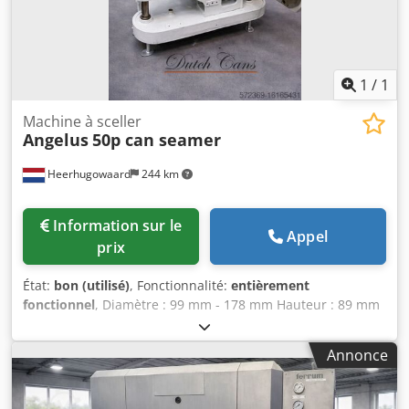
1
/
1
Machine à sceller
Angelus
50p can seamer
Heerhugowaard
244 km
Information sur le
Appel
prix
État:
bon (utilisé)
, Fonctionnalité:
entièrement
fonctionnel
, Diamètre : 99 mm - 178 mm Hauteur : 89 mm
- 254 mm Dodpfx Apjtqmv Dj Hjkr Capacité de production :
jusqu'à 150 c.p.m. Outillage pour environ : 99 mm (401) ou
Annonce
153 mm (603)