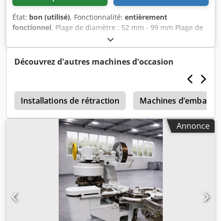
État:
bon (utilisé)
, Fonctionnalité:
entièrement
fonctionnel
, Plage de diamètre : 52 mm - 99 mm Plage de
hauteur : Capacité de production : jusqu'à 500 pièces/min
Dodpfx Ajwxtybsp Hekr Nombre de têtes : 6 Outillage
disponible pour env. : 73 mm (autres sur demande)
Découvrez d'autres machines d'occasion
r
Installations de rétraction
Machines d’emballage
Annonce