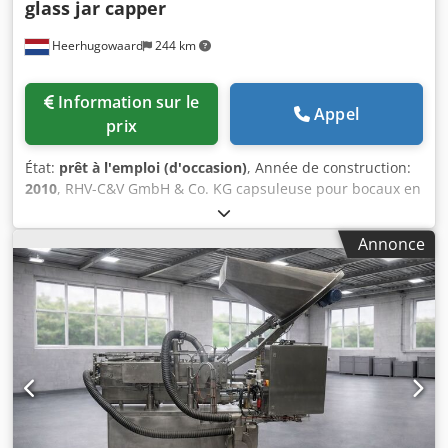
glass jar capper
Heerhugowaard
244 km
Information sur le
Appel
prix
État:
prêt à l'emploi (d'occasion)
, Année de construction:
2010
, RHV-C&V GmbH & Co. KG capsuleuse pour bocaux en
verre type : LW560 numéro : 10172/4184 année de
construction : 09/2010 Dedjyxgxwspfx Ap Hokr convoyeur
Annonce
en acier inoxydable, largeur de bande : 120 mm