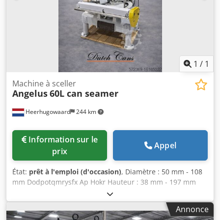
1
/
1
Machine à sceller
Angelus
60L can seamer
Heerhugowaard
244 km
Information sur le
Appel
prix
État:
prêt à l'emploi (d'occasion)
, Diamètre : 50 mm - 108
mm Dodpotqmrysfx Ap Hokr Hauteur : 38 mm - 197 mm
Capacité de production : jusqu'à 500 c.p.m. Nombre de
têtes : 6
Annonce