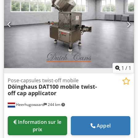
1
/
1
Pose-capsules twist-off mobile
Döinghaus
DAT100 mobile twist-
off cap applicator
Heerhugowaard
244 km
Information sur le
Appel
prix