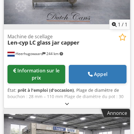
1
/
1
Machine de scellage
Len-cyp
LC glass jar capper
Heerhugowaard
244 km
Information sur le
Appel
prix
État:
prêt à l'emploi (d'occasion)
, Plage de diamètre de
bouchon : 28 mm – 110 mm Plage de diamètre du pot : 30
mm – 99 mm Injection de vapeur Alimentation linéaire
Djdpfx Ajyzbh Sop Hskr
Annonce