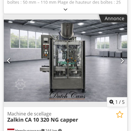
boîtes : 50 mm – 110 mm Plage de hauteur des boîtes : 25
mm – 200 mm Capacité : jusqu'à 300 boîtes par minute
Dksdpsy Ddhaofx Ap Her
Annonce
1
/
5
Machine de scellage
Zalkin
CA 10 320 NG capper
Heerhugowaard
244 km