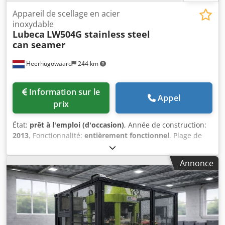
Appareil de scellage en acier
inoxydable
Lubeca
LW504G stainless steel
can seamer
Heerhugowaard
244 km
Information sur le
Appel
prix
État:
prêt à l'emploi (d'occasion)
, Année de construction:
2013
, Fonctionnalité:
entièrement fonctionnel
, Plage de
diamètres : 99 mm à 153 mm Plage de hauteurs : 28 mm à
250 mm Capacité de production : jusqu’à 160 à 200 pièces
Annonce
par minute Dkjdpszkqwlofx Ap Hor Nombre de têtes : 4
Système d’alimentation en couvercles élargi Acier
inoxydable