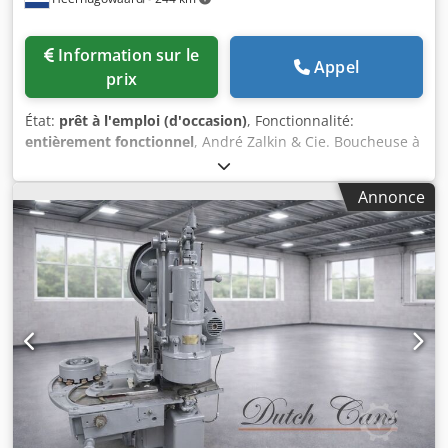
Information sur le
Appel
prix
État:
prêt à l'emploi (d'occasion)
, Fonctionnalité:
entièrement fonctionnel
, André Zalkin & Cie. Boucheuse à
10 têtes Type : CA 10 320 NG Djdpfx Apou Hxw He Hokr
Avec capsuleuse CA5
Annonce