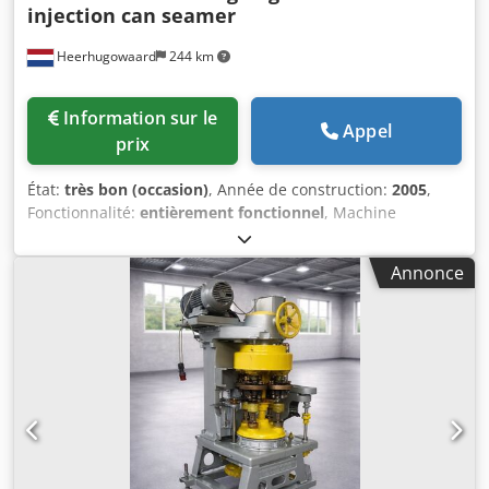
injection can seamer
Heerhugowaard
244 km
Information sur le
Appel
prix
État:
très bon (occasion)
, Année de construction:
2005
,
Fonctionnalité:
entièrement fonctionnel
, Machine
d'injection de gaz et de fermeture pour le rinçage à l'azote
de boîtes rondes pour poudre et café. Dedpfow I Ax Rex Ap
Annonce
Hskr Caractéristiques techniques selon le fabricant
d'origine : - Plage de diamètres : 56 mm – 86 mm - Plage de
hauteurs : 45 mm – 200 mm - Capacité de production :
jusqu'à 50 boîtes par minute - Nombre de têtes de gazage
: 10 - Nombre de têtes de sertissage : 1