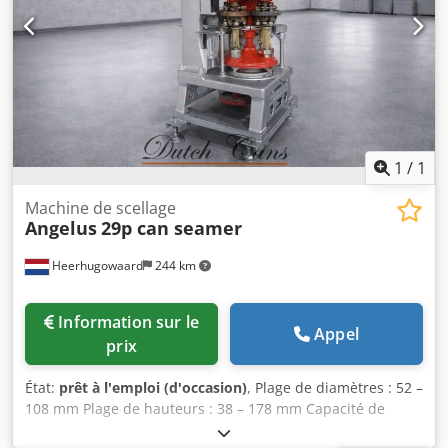
1
/
1
Machine de scellage
Angelus
29p can seamer
Heerhugowaard
244 km
Information sur le
Appel
prix
État:
prêt à l'emploi (d'occasion)
, Plage de diamètres : 52 –
108 mm Plage de hauteurs : 38 – 178 mm Capacité de
production : 150 c.p.m. Dodpfx Apjyzy Ans Hekr Nombre de