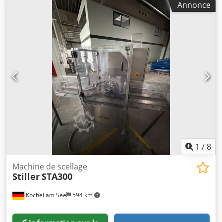
Annonce
So Hokr Outillage pour environ : 153 mm
1
/
8
Machine de scellage
Stiller
STA300
Kochel am See
594 km