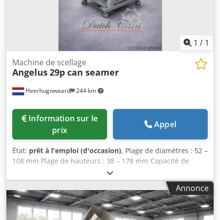
1
/
1
Machine de scellage
Angelus
29p can seamer
Heerhugowaard
244 km
Information sur le
Appel
prix
État:
prêt à l'emploi (d'occasion)
, Plage de diamètres : 52 –
108 mm Plage de hauteurs : 38 – 178 mm Capacité de
production : 150 c.p.m. Dkedpfx Ajyzyvuep Hor Nombre de
têtes : 4
Annonce