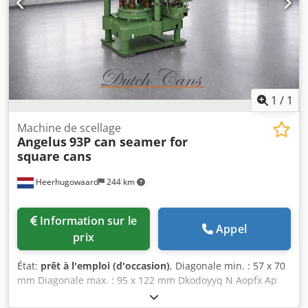
1
/
1
Machine de scellage
Angelus
93P can seamer for
square cans
Heerhugowaard
244 km
Information sur le
Appel
prix
État:
prêt à l'emploi (d'occasion)
, Diagonale min. : 57 x 70
mm Diagonale max. : 95 x 122 mm Dkodoyyq N Aopfx Ap
Hor Hauteur : 76 mm – 280 mm Capacité de production :