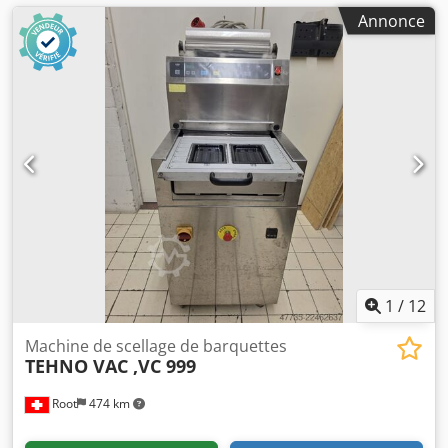
Annonce
1
/
12
Machine de scellage de barquettes
TEHNO VAC ,VC 999
Root
474 km