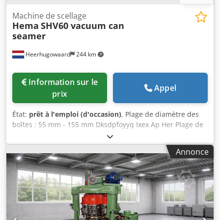
Machine de scellage
Hema
SHV60 vacuum can
seamer
Heerhugowaard
244 km
Information sur le
Appel
prix
État:
prêt à l'emploi (d'occasion)
, Plage de diamètre des
boîtes : 55 mm - 155 mm Dksdpfoyyq Ixex Ap Her Plage de
hauteur des boîtes : jusqu'à 150 mm Capacité : jusqu'à 60
boîtes par minute
Annonce