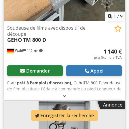
1
/
9
Soudeuse de films avec dispositif de
découpe
GEHO
TM 800 D
1 140 €
Wald
445 km
prix fixe hors TVA
Demander
Appel
État:
prêt à l'emploi (d'occasion)
, GehoTM 800 D soudeuse
de film plastique Pédale à commande au pied Longueur de
soudure : 820 mm Largeur de soudure : 3 mm Équipé d'un
dispositif de coupe Vous êtes les bienvenus pour venir
Annonce
inspecter la machine sur place. Nous pouvons volontiers
organiser un transporteur économique pour vous !
Enregistrer la recherche
Djdpfxoxfh D Es Ap Hekr Vous recevrez une facture en
bonne et due forme. Pour les clients étrangers, une