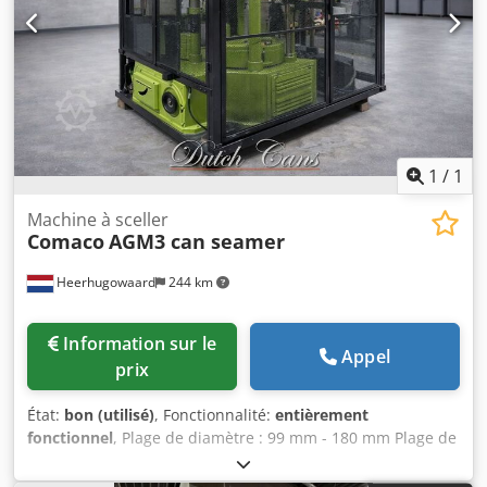
1
/
1
Machine à sceller
Comaco
AGM3 can seamer
Heerhugowaard
244 km
Information sur le
Appel
prix
État:
bon (utilisé)
, Fonctionnalité:
entièrement
fonctionnel
, Plage de diamètre : 99 mm - 180 mm Plage de
hauteur : 90 mm - 250 mm Têtes : 3 Capacité de
production : jusqu'à 90 boîtes par minute Djdpfx Apot Dhv