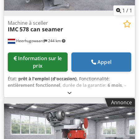
1
/
1
Machine à sceller
IMC
578 can seamer
Heerhugowaard
244 km
Information sur le
Appel
prix
État:
prêt à l'emploi (d'occasion)
, Fonctionnalité:
entièrement fonctionnel
, durée de la garantie:
6 mois
, -
Plage de diamètres : 52,5 mm – 108 mm - Plage de hauteur
: 25 – 155 mm - Capacité de production : jusqu'à 80 c.p.m.
Annonce
Dkedpowlkg Ejfx Ap Hsr - Outillage pour environ : Plusieurs
tailles disponibles