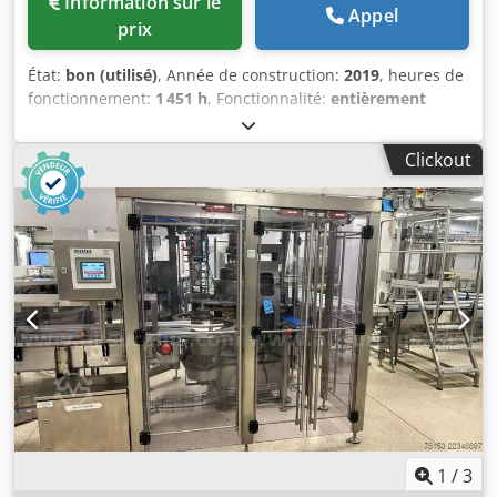
Information sur le
Appel
prix
État:
bon (utilisé)
, Année de construction:
2019
, heures de
fonctionnement:
1 451 h
, Fonctionnalité:
entièrement
fonctionnel
, numéro de machine/véhicule:
19040
, poids
total:
1 000 kg
, Machine Stiller STA 3000 de 2019, avec peu
Clickout
d’heures de fonctionnement. Dodpfx Aozlgqqep Hokr La
machine est livrée avec des jeux de formatage pour les
formats 99/119 mm, 73/110 mm et 73/58 mm, ce qui
permet d’empiler les boîtes de 800 g, 400 g et 200 g. La
machine fonctionne parfaitement, mais il peut être
nécessaire de remplacer périodiquement la barre de
lames du distributeur de couvercles.
1
/
3