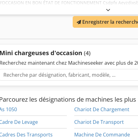
D’OCCASION EN BON ÉTAT DE FONCTIONNEMENT Csdpfx Aeyzdixsb
SÉRIE : A3L135221 ANNÉE : 2009 HEURES : 6306
Enregistrer la recherch
Mini chargeuses d'occasion
(4)
Recherchez maintenant chez Machineseeker avec plus de 20
Parcourez les désignations de machines les plus 
As 1050
Chariot De Chargement
Cadre De Levage
Chariot De Transport
Cadres Des Transports
Machine De Commande