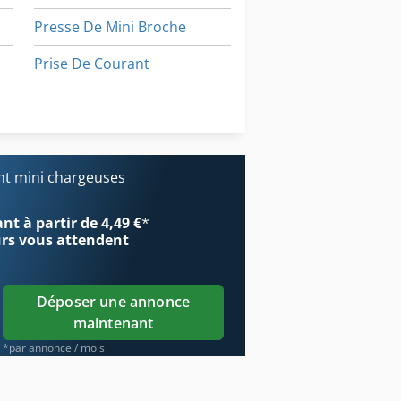
Presse De Mini Broche
Prise De Courant
Transporteurs De Chaîne
Véhicule De Travail
t mini chargeuses
 De Poinçonnage Automatiques
t à partir de 4,49 €
*
urs
vous attendent
Déposer une annonce
maintenant
*par annonce / mois