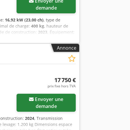
Envoyer une
demande
ce:
16,92 kW (23,00 ch)
, type de
ximal de charge:
400 kg
, hauteur de
ée de construction:
2023
, Équipement:
lle Briggs+Stratton HA430 d’occasion,
le : HA430 Année : 2023 État :
Annonce
le Mini-pelle maniable, équipée d’un
s un utilitaire. Siège arrière Attache
e moteur : 23 ch Moteur
00 kg Hauteur de levage : 2 150 mm
ueur avec godet : 2 530 mm Longueur
17 750 €
onvient par ex. en chargeur de cour,
prix fixe hors TVA
es, la sylviculture et les services
si neuve mais n’est plus nécessaire.
Envoyer une
ns complémentaires, merci de nous
demande
construction:
2024
, Transmission
e levage: 1.200 kg Dimensions espace