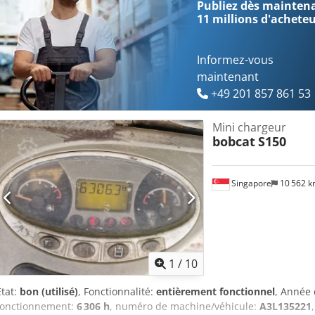
Publiez dès maintenan
11 millions d'achete
Informez-vous
maintenant
+49 201 857 861 53
Mini chargeur
bobcat
S150
Singapore
10 562 
1
/
10
État:
bon (utilisé)
, Fonctionnalité:
entièrement fonctionnel
, Année 
fonctionnement:
6 306 h
, numéro de machine/véhicule:
A3L135221