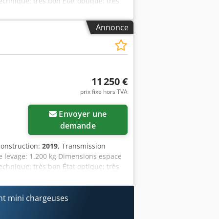
chnique: très bon État optique: très
uction: NL Chedpezlrcfefx Abioa
ur plus d'informations Hoeflon TC 1
Annonce
u tournant à 360° * Télécommande *
e : 500 kg
11 250 €
prix fixe hors TVA
Envoyer une
demande
construction:
2019
, Transmission
e levage: 1.200 kg Dimensions espace
chnique: très bon État optique: très
uction: NL Informations
ormations Hoeflon TC 1 avec plateau
60° * Télécommande * Utilisation à une
t mini chargeuses
propre : 500 kg