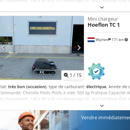
de chargement: 140 x 80 x 42 cm Marquage CE: oui Condition État te
bon Autres informations Conditions de livraison: EXW Pays de prod
Informations complémentaires Veuillez contacter Vink Machinery po
Mini chargeur
avec plateau tournant * 2024 * Alimentation par batterie * Platea
Hoeflon
TC 1
Utilisation à une main * Capacité de levage : 1 200 kg * Poids propr
Wijchen
171 km
1
/
15
État:
très bon (occasion)
, type de carburant:
électrique
, Année de 
Commande: Chenille Poids Poids à vide: 500 kg Pratique Capacité d
de chargement: 140 x 80 x 42 cm Marquage CE: oui Condition État te
bon Autres informations Conditions de livraison: EXW Pays de prod
complémentaires Veuillez contacter Vink Machinery pour plus d'inf
tournant * 2019 * Alimentation par batterie * Plateau tournant à 3
Vendre immédiatemen
main * Capacité de levage : 1 200 kg Csdpfxozlqy No Abijha * Poids 