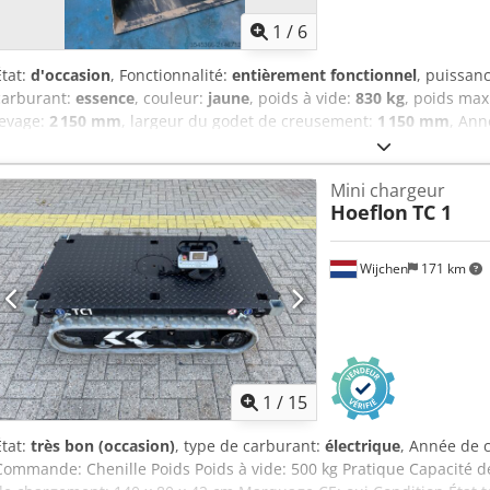
1
/
6
État:
d'occasion
, Fonctionnalité:
entièrement fonctionnel
, puissan
carburant:
essence
, couleur:
jaune
, poids à vide:
830 kg
, poids ma
levage:
2 150 mm
, largeur du godet de creusement:
1 150 mm
, Ann
fourches à palettes, godet standard
, Nous proposons cette mini-pe
année 2023. Chjdpsytd Uwjfx Abiea Fabricant : Briggs+Stratton Modè
Mini chargeur
occasion ID catégorie : 105 ID type : 20 Type de machine : mini-pel
Hoeflon
TC 1
robuste godet et d’une fourche à palettes. Peut être transportée dan
rapide mécanique Connexion : circuit hydraulique 3 voies Puissanc
Briggs+Stratton, essence Poids à vide : 830 kg Charge maximale : 4
Wijchen
171 km
Largeur : 1 150 mm Hauteur : 1 280 mm Longueur : 2 010 mm Long
avec fourche : 2 910 mm Polyvalente et facilement transportable, c
pour l’aménagement paysager, les travaux de démolition, les pépinièr
hivernaux. Faible nombre d’heures, env. 30 heures. La pelle est qua
Prix neuf : 11 000 €. Pour toute question ou demande d’informatio
écrire ou de nous appeler.
1
/
15
État:
très bon (occasion)
, type de carburant:
électrique
, Année de 
Commande: Chenille Poids Poids à vide: 500 kg Pratique Capacité d