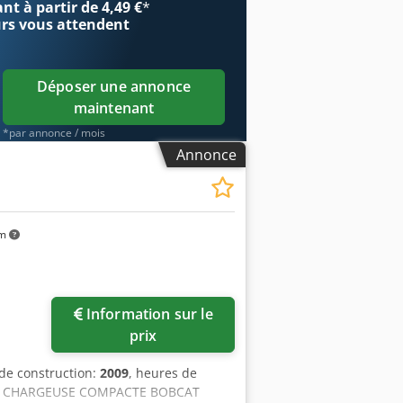
t à partir de 4,49 €
*
urs
vous attendent
Déposer une annonce
maintenant
*par annonce / mois
Annonce
km
Information sur le
prix
de construction:
2009
, heures de
, CHARGEUSE COMPACTE BOBCAT