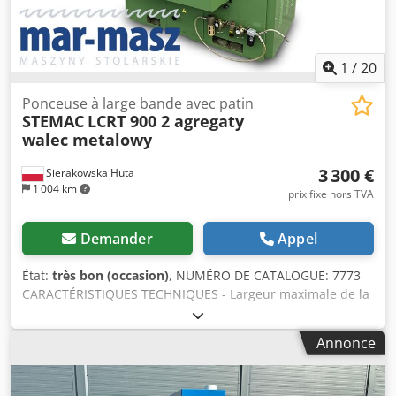
taux de change, le prix peut être ajusté) Csdpfozh H I Iox
Ac Tsrf
1
/
20
Ponceuse à large bande avec patin
STEMAC
LCRT 900 2 agregaty
walec metalowy
3 300 €
Sierakowska Huta
1 004 km
prix fixe hors TVA
Demander
Appel
État:
très bon (occasion)
, NUMÉRO DE CATALOGUE: 7773
CARACTÉRISTIQUES TECHNIQUES - Largeur maximale de la
pièce usinée : 900 mm - Hauteur maximale de la pièce
usinée : 160 mm – Partie supérieure : - Rouleau
Annonce
métallique, glissant Ière unité – rouleau en caoutchouc
rainuré pour le calibrage IIème unité – 2x rouleau
métallique pour le calibrage + sabot – Partie inférieure : -