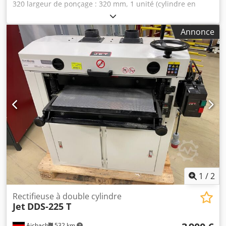
320 largeur de ponçage : 320 mm, 1 unité (cylindre en
caoutchouc), table de ponçage, moteur de 5,5 kW. deux
vitesses d'avance, réglage manuel de la table, Csdpfxezr D
Annonce
Tpe Ac Tsrf oscillation, ponceuse entièrement prête à
l'emploi.
1
/
2
Rectifieuse à double cylindre
Jet
DDS-225 T
Aichach
532 km