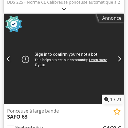
DDS 225 - Norme CE Calibreuse ponceuse automatique à 2
rouleaux pour bois, mobilier, menuiserie, meubles sur
mesure, panneaux, ouvrages en bois, plastiques et divers
Annonce
matériaux – Norme CE Caractéristiques : Construction
robuste Réglage du rouleau de sortie indépendant du
rouleau d'entrée Revêtement en caoutchouc dur sur les
rouleaux Bande transporteuse à 2 vitesses Largeur de
travail : 635 mm Longueur minimale de la pièce : 230 mm
Hauteur minimale de la pièce : 0,8 mm Hauteur maximale
de la pièce : 133 mm Dimensions des rouleaux : 152 x 635
mm Vitesse de rotation des rouleaux : 1 400 tr/min Vitesse
de la bande transporteuse : 2 à 3 m/min 2 bouches
d'aspiration diamètre 100 mm chacune Puissance : 5 Hp
Socle fermé avec porte Bande abrasive 80 gr Bande
abrasive 100 gr Dimensions hors tout (mm) : 1 150 x 1 150
x 1 050 (h) Poids (kg) : 330 Codpfx Aey A Synoc Terf
1
/
21
Ponceuse à large bande
SAFO 63
Sierakowska Huta