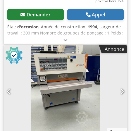
prix fixe hors TVA
Demander
Appel
État:
d'occasion
, Année de construction:
1994
, Largeur de
travail : 300 mm Nombre de groupes de ponçage : 1 Poids :
environ 450 kg - Largeur de ponçage : 300 mm - Groupe
combiné rouleau/patin Cedpfxezrh Hto Ac Terf - 2 vitesses
Annonce
d’avance - Raccordement au réseau : 380 V