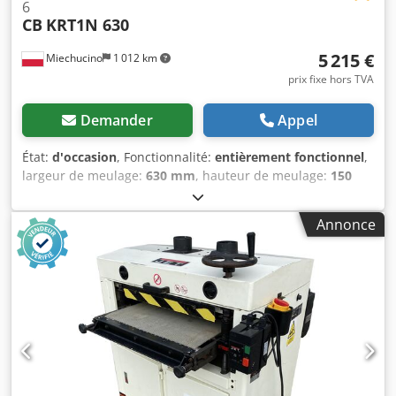
6
CB
KRT1N 630
5 215 €
Miechucino
1 012 km
prix fixe hors TVA
Demander
Appel
État:
d'occasion
, Fonctionnalité:
entièrement fonctionnel
,
largeur de meulage:
630 mm
, hauteur de meulage:
150
mm
, type de réglage en hauteur:
électrique
, - fabrication
italienne - ponceuse d'occasion, état très bon PARAMÈTRES
Annonce
TECHNIQUES : - largeur maximale de la pièce usinée : 630
mm - hauteur maximale de la pièce usinée : 150 mm 1
unité : - rouleau en caoutchouc rainuré pour le calibrage +
sabot + 1 rouleau métallique dessus : - rouleau d'entrée en
caoutchouc antidérapant - unité de ponçage - rouleau de
sortie en caoutchouc antidérapant dessous : - rouleau en
caoutchouc antidérapant - bande de traction Csdpfx Acew
Ip Eko Torf - oscillation des bandes pneumatique à cellules
photoélectriques - 2 vitesses d'avance : 0,28 kW - moteur :