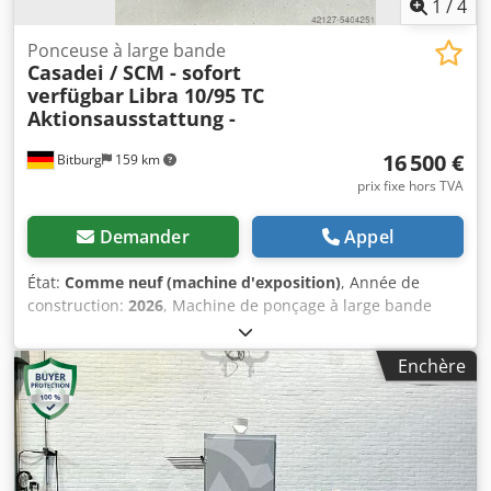
1
/
4
Ponceuse à large bande
Casadei / SCM - sofort
verfügbar
Libra 10/95 TC
Aktionsausstattung -
16 500 €
Bitburg
159 km
prix fixe hors TVA
Demander
Appel
État:
Comme neuf (machine d'exposition)
, Année de
construction:
2026
, Machine de ponçage à large bande
compacte avec tête de ponçage combinée Équipement
promotionnel : - Mise en marche et arrêt de la patte de
Enchère
ponçage depuis le panneau de commande - Mise en
marche et arrêt du rouleau depuis le panneau de
commande - Contrôle électronique Fox 500 KTR -
Prolongation de table avec 2 rouleaux, entrée et sortie -
Positionnement automatique de la table avec bouton-
poussoir Numéro d'article : 5222100A2 Également adaptée