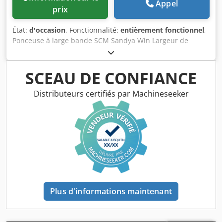
Appel
prix
État:
d'occasion
, Fonctionnalité:
entièrement fonctionnel
,
Ponceuse à large bande SCM Sandya Win Largeur de
travail : 630 mm Hauteur de ponçage : 3 – 140 mm 1 unité
combinée Réglage électrique de la hauteur Oscillation
pneumatique Crodpfezmg Swex Ac Tef Deux vitesses
SCEAU DE CONFIANCE
d'avance
Distributeurs certifiés par Machineseeker
Plus d'informations maintenant