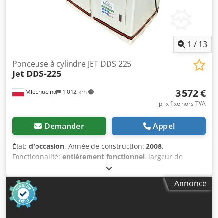
6 kW - frein électrique - levage électrique de la table -
pression de service : 6-8 bars - diamètre de la buse
d'aspiration : 150 mm - dimensions totales L/l/H : 1070 x
1320 x 1900 mm - poids : 722 kg
1
/
13
Ponceuse à cylindre JET DDS 225
Jet
DDS-225
3 572 €
Miechucino
1 012 km
prix fixe hors TVA
Demander
Appel
État:
d'occasion
, Année de construction:
2008
,
Fonctionnalité:
entièrement fonctionnel
, largeur de
meulage:
635 mm
, hauteur de meulage:
133 mm
, – Année
de fabrication : 2008 PARAMÈTRES TECHNIQUES : –
Annonce
Puissance nominale : 5550 W – Puissance effective : 3700 W
= 3,7 kW – Largeur maximale de ponçage : 635 mm –
Épaisseur maximale de la pièce : 133 mm – Épaisseur
minimale de la pièce : 0,8 mm – Longueur minimale de la