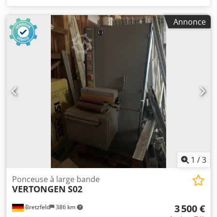
Annonce
1
/
3
Ponceuse à large bande
VERTONGEN
S02
3 500 €
Bretzfeld
386 km