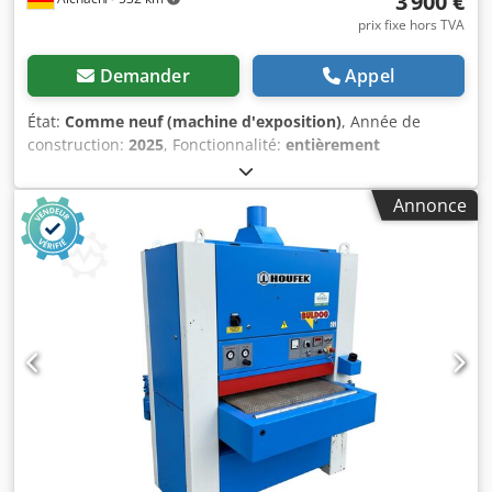
3 900 €
prix fixe hors TVA
Demander
Appel
État:
Comme neuf (machine d'exposition)
, Année de
construction:
2025
, Fonctionnalité:
entièrement
fonctionnel
, Machine de démonstration, peu d’heures de
fonctionnement. Moteur de 3,7 kW pour une capacité
Annonce
d’enlèvement de matière élevée, construction robuste,
adaptée à une utilisation intensive dans un contexte
professionnel. Tambours en acier avec revêtement en
caoutchouc dur pour des surfaces absolument planes et
lisses. Tambour arrière réglable indépendamment, pour
un enlèvement contrôlé des copeaux. Boîte de vitesses à
deux étages pour s’adapter aux différentes essences de
bois. Plateau d’alimentation lourd en fonte grise, guidé
avec précision sur quatre axes. Capot de tambour avec
double raccord d’aspiration et déflecteurs pour une
évacuation efficace de la poussière. Affichage numérique
de la hauteur, réglage rapide et sûr à la dimension
souhaitée. Bandes abrasives utilisables avec une largeur