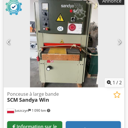
Annonce
abrasive : 950 x 1900 mm Vitesse de la bande abrasive :
18 m/s Vitesse de la bande d’alimentation : 4,5/9 m/min
Consommation d’air : 20/180 l/min Pression d’air : 5,5 bar
Pression d’air pour le nettoyage de la bande abrasive :
8 bar Diamètre du raccord d’aspiration : 150 mm Puissance
du moteur principal : 7,5 kW Alimentation : 400 V
Dimensions hors tout : Longueur : 1 400 mm Largeur :
1 520 mm Hauteur : 1 800 mm
1
/
2
Ponceuse à large bande
SCM
Sandya Win
Juszczyn
1 090 km
Information sur le