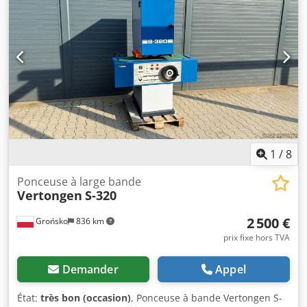
Tapis tracteur - Oscillation pneumatique des bandes -
Levage électrique de la table - Moteur principal : 15 kW /
11 kW - Moteur d’avance : 1,5 kW - Pression de travail : 6–8
bars - Diamètre des orifices d’aspiration : 2x200 mm -
Dimensions (L/l/h) : 1850x1950x2040 mm - Poids : env. 3000
kg POINTS FORTS – Fabrication italienne – Ponceuse pour
calibrage + sabot Crsdpfxszhvcnj Ac Tjf – Ponceuse
d’occasion, en très bon état Prix net : 13 900 PLN Prix net :
3 300 EUR sur la base d'un taux de 4,2 EUR (Les prix sont
susceptibles de varier en fonction des fluctuations
importantes du taux de change)
1
/
8
Ponceuse à large bande
Vertongen
S-320
2 500 €
Grońsko
836 km
prix fixe hors TVA
Demander
Appel
État:
très bon (occasion)
, Ponceuse à bande Vertongen S-