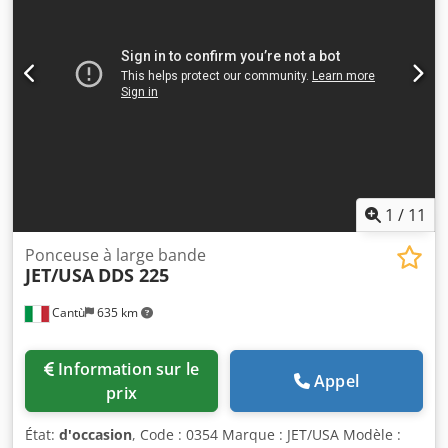
pièce : 230 mm – Rouleaux de ponçage : 2 x ø 152 x 635
mm – Réglage de la hauteur du deuxième rouleau –
Vitesse de rotation : 1400 tr/min – Largeur de la bande
abrasive : 600 mm Crsdpfxew Ip Huj Ac Tef – Deux vitesses
d’avance – Dimensions de la machine (L/l/H) : 110 / 110 /
110 cm – Poids : 332 kg
1
/
11
Ponceuse à large bande
JET/USA
DDS 225
Cantù
635 km
Information sur le
Appel
prix
État:
d'occasion
, Code : 0354 Marque : JET/USA Modèle :