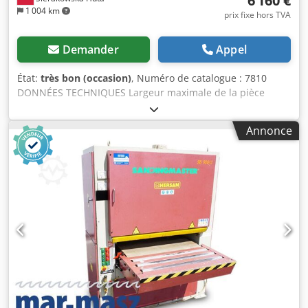
6 160 €
1 004 km
prix fixe hors TVA
Demander
Appel
État:
très bon (occasion)
, Numéro de catalogue : 7810
DONNÉES TECHNIQUES Largeur maximale de la pièce
usinée : 630 mm Hauteur maximale de la pièce usinée :
110 mm 2 unités de travail : 1) Cylindre en caoutchouc
Annonce
rainuré pour le calibrage 2) Cylindre en caoutchouc
rainuré pour le calibrage + sabot + cylindre métallique
*Depuis le dessus : Rouleau d'entrée métallique, lisse
Unité de travail Crjdpfozmgk Hjx Ac Tef Rouleau métallique
lisse Unité de travail Rouleau métallique, lisse *Depuis le
dessous : 2 rouleaux métalliques, lisses Bande
transporteuse 2 rouleaux métalliques, lisses Oscillation
pneumatique des bandes 2 vitesses d’avance Moteur :
2×7,5 kW Réglage électrique de la hauteur de la table
Pression de travail : 6-8 bars Diamètre du raccord
d’aspiration : 2x160 mm Dimensions hors tout (L/l/h) :
1650x1060x1970 mm Poids : 972 kg – Fabrication polonaise