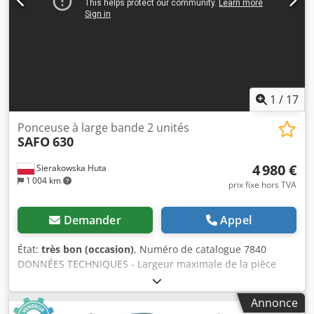
2210 mm - poids : 2165 kg AVANTAGES - fabrication
italienne, marque SCM - nouvelle bande transporteuse -
2 groupes - potentiomètre d’épaisseur de ponçage - non
peinte - ponceuse d’occasion, en très bon état Prix net :
26 900 PLN Prix net : 6 405 EUR, en fonction d’un taux de
change de 4,20 EUR (Les prix peuvent varier en fonction
des fluctuations importantes des taux de change)
1
/
17
Ponceuse à large bande 2 unités
SAFO
630
4 980 €
Sierakowska Huta
1 004 km
prix fixe hors TVA
Demander
Appel
État:
très bon (occasion)
, Numéro de catalogue 7840
DONNÉES TECHNIQUES - Largeur maximale de la pièce
usinée : 630 mm - Hauteur maximale de la pièce usinée :
110 mm - 2 unités : 1) rouleau en caoutchouc rainuré pour
Annonce
calibrage 2) rouleau en caoutchouc rainuré pour calibrage