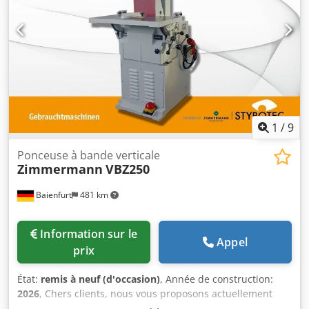
1
/
9
Ponceuse à bande verticale
Zimmermann
VBZ250
Baienfurt
481 km
Information sur le
Appel
prix
État:
remis à neuf (d'occasion)
, Année de construction:
2026
, Chers clients, nous vous proposons actuellement
une ponceuse à bande verticale entièrement révisée de