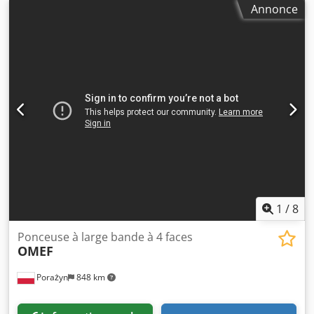
Annonce
1
/
8
Ponceuse à large bande à 4 faces
OMEF
Porażyn
848 km