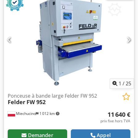
2007 - Patin combiné PARAMÈTRES TECHNIQUES : - Largeur
de ponçage : 950 mm - Hauteur de ponçage : 4-170 mm -
Puissance moteur : 11 kW Codpfx Acoxdxfqj Tjrf - 1er
agrégat : arbre en acier avec appui pneumatique -
Diamètre de l'arbre : 110 mm - 2ème agrégat : patin
combiné - Appui pneumatique de l'arbre en caoutchouc :
78 Shore - Patin avec appui pneumatique - Oscillation
pneumatique - Soufflage sur les bandes - Réglage
électrique de la hauteur - Deux vitesses de bande : 8,3 m/s
et 16 m/s - Positionnement électronique de la hauteur de
ponçage - Vitesse d'avance réglable en continu : de 4 à 20
m/min - Longueur minimale du matériau : 500 mm -
Diamètre de la buse : 2 x 140 mm - Dimensions de la
1
/
25
machine (L/l/H) : 150 x 180 x 210 cm - Poids : ~ 1010 kg
Ponceuse à bande large Felder FW 952
Felder
FW 952
11 640 €
Miechucino
1 012 km
prix fixe hors TVA
Demander
Appel