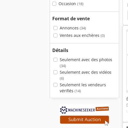
Occasion
(18)
Koelle Formatic
Holzkraft Kgz 3050
Holzkraft
Format de vente
Annonces
(34)
Ventes aux enchères
(0)
Détails
Seulement avec des photos
(34)
Seulement avec des vidéos
(6)
Seulement les vendeurs
vérifiés
(14)