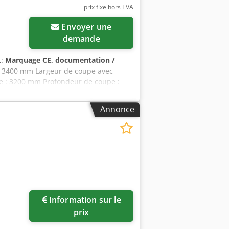
prix fixe hors TVA
Envoyer une
demande
t:
Marquage CE, documentation /
 : 3400 mm Largeur de coupe avec
le : 3200 mm Profondeur de coupe :
de la position latérale Système de pré-
age de réglage de 2,8 à 3,8 mm, lame
Annonce
que Chodpozq Srkofx Acaea Réglage de
manuel Réglage de la butée
umérique Affichage de la butée latérale
e Diamètre de la lame : 450 mm Vitesses
llèle Palin, en option, à fixer avec
iration : 80 et 120 mm Longueur de la
g Emplacement : disponible en stock,
Information sur le
prix