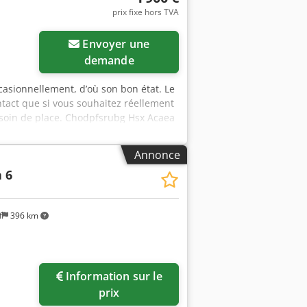
prix fixe hors TVA
uteur de coupe max. à 90° : 100 mm
 315 mm Vitesse de rotation de la lame
Envoyer une
 lame : 1660 mm Diamètre de la lame
v. 276 kg Attention ! Sur les photos, la
demande
 Disponibilité : immédiate Lieu de
occasionnellement, d’où son bon état. Le
ontact que si vous souhaitez réellement
 besoin de place. Chodpfsrubg Hsx Acaea
Annonce
 6
f
396 km
Information sur le
prix