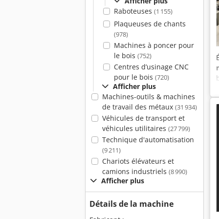
Afficher plus
Raboteuses
(1 155)
Plaqueuses de chants
(978)
Machines à poncer pour
le bois
(752)
Centres d’usinage CNC
pour le bois
(720)
Afficher plus
Machines-outils & machines
de travail des métaux
(31 934)
Véhicules de transport et
véhicules utilitaires
(27 799)
Technique d'automatisation
(9 211)
Chariots élévateurs et
camions industriels
(8 990)
Afficher plus
Détails de la machine