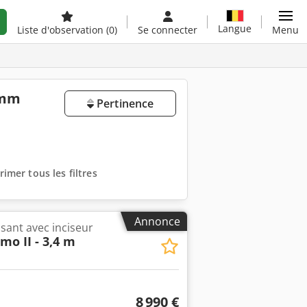
Langue
Liste d'observation
(0)
Se connecter
Menu
 mm
Pertinence
imer tous les filtres
Annonce
ssant avec inciseur
lmo II - 3,4 m
8 990 €