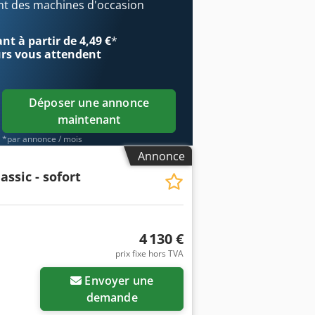
sses : 4 200 tr/min, Puissance du
t des machines d'occasion
: 0,5 ch / 0,37 kW, Hauteur de la table
 : 450 kg Grande hotte d'aspiration
t à partir de 4,49 €
*
 - Emplacement : Entrepôt 54634
urs
vous attendent
Déposer une annonce
maintenant
*par annonce / mois
Annonce
assic - sofort
4 130 €
prix fixe hors TVA
Envoyer une
demande