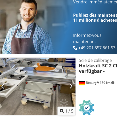
315 mm, Plage d'inclinaison de la butée à onglet : jusqu'à 49 °, Vite
Vendre immédiatemen
moteur principal : 5,5 ch / 4 kW, Puissance du moteur de pré-sciage 
de travail : 910 mm, Raccord d'aspiration Ø : 1 x 100 / 50 mm, Poids
Publiez dès maintenan
Emplacement : Entrepôt 54634 Bitburg - disponible immédiatement
11 millions d'achete
Bitburg - prêt à être expédié - - disponible immédiatement -
Informez-vous
maintenant
+49 201 857 861 53
Scie de calibrage
Holzkraft
SC 2 Cl
verfügbar -
Bitburg
159 km
1
/
5