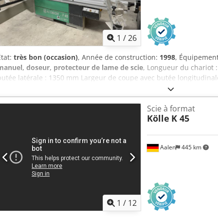
1
/
26
État:
très bon (occasion)
, Année de construction:
1998
, Équipemen
manuel, doseur, protecteur de lame de scie
, Longueur du chariot
butée latérale : 1350 mm Largeur de coupe avec butée longitudina
145 mm Pré-découpe : oui Avec réglage électrique de la hauteur et 
découpe Rapido pour un réglage continu de la largeur de coupe Pl
Scie à format
de pré-découpe incluse Réglage de la hauteur de la lame : électri
Kölle
K 45
l’inclinaison de la lame : électrique Réglage de la butée latérale : 
longitudinale : manuel Affichage de l’angle de la lame : affichage n
: échelle Affichage de l’échelle de référence longitudinale : échell
Aalen
445 km
de rotation : 4 Puissance du moteur : 5,5 kW Dispositif de coupe para
réglage d’angle et affichage sur le chariot coulissant Raccord d’asp
machine : 3400 mm Largeur de la machine : 2200 mm Poids : 1200 k
54634 Bitburg - disponible immédiatement -
1
/
12