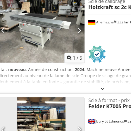
Scie de calibrage
guide longitudinal : 1250 mm - Lame diviseur : ⌀350 mm - Diamètre d
Holzkraft
sc 2c
Butée de la table réglée à un angle de 90° – 45°, précision ±1° - 
mm : 95 mm - Hauteur de coupe max. avec lame ⌀350 mm : 120 mm - 
supérieur : ⌀80 mm - Diamètre de l’orifice d’aspiration inférieur : 
Allemagne
332 km
machine pliée (longueur/largeur/hauteur) : 2255x3460x1450 mm Prix 
Prix net calculé sur la base du cours 4,2 PLN/EUR (Le prix peut être
cours)
1
/
5
État:
nouveau
, Année de construction:
2024
, Machine neuve Année 
directement au niveau de la lame de scie Groupe de sciage de grand
doublement à la table en fonte – garantie de stabilité, de précision
longue durée de vie. Garantie Holzkraft 6 ans sur l’usure des segme
par précision en aluminium, anodisé de série Garantie HOLZKRAFT 1
Scie à format - prix
guidage du chariot à format Butée parallèle de série avec guidage 
Felder
K700S Pr
micrométrique Grande table de travail en fonte grise usinée Fonct
précises Extensions et rallonges de table de série permettant de tr
grande taille Butée télescopique en aluminium extensible avec régl
Bury St Edmunds
3
professionnelles Fabriqué en Italie Moteur 4,0 kW – 400 V Inclinais
Eh Nopfx Acaoha Longueur du chariot à format : 1600 mm Longueur 