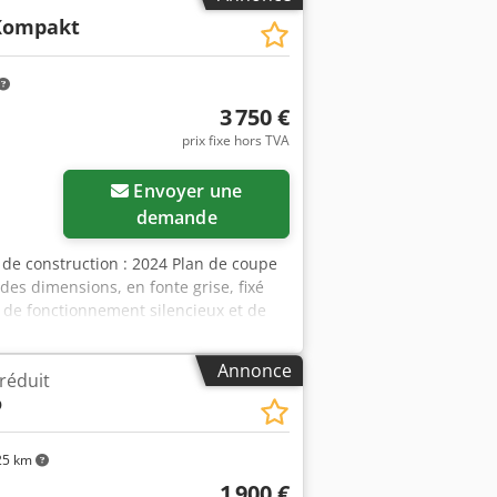
e la bride de l’arbre : 87,5 mm -
 Kompakt
Hauteur de coupe max. avec lame ⌀300
Diamètre de l’orifice d’aspiration
⌀100 mm - Poids : 620 kg - Dimensions
net : 19 900 PLN Prix net : 4 740 EUR
3 750 €
 modifié en cas de fortes variations du
prix fixe hors TVA
Envoyer une
demande
de construction : 2024 Plan de coupe
es dimensions, en fonte grise, fixé
, de fonctionnement silencieux et de
nts pivotants. Chariot à format guidé
0 ans contre l’usure des rails de
Annonce
 réduit
par barre ronde et réglage
o
ionnement silencieux et coupes
availler aisément avec des pièces de
age d’angle et deux butées rabattables
25 km
on de la lame de scie 90° à 45° Codewb
1 900 €
de la table : 1020 mm Largeur de la